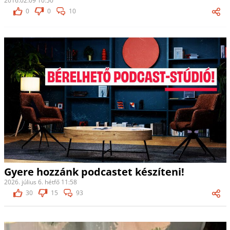
2016.02.09 10:50
0
0
10
Gyere hozzánk podcastet készíteni!
2026. július 6. hétfő 11:58
30
15
93