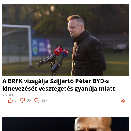
A BRFK vizsgálja Szijjártó Péter BYD-s
kinevezését vesztegetés gyanúja miatt
6 órája
5
95
327