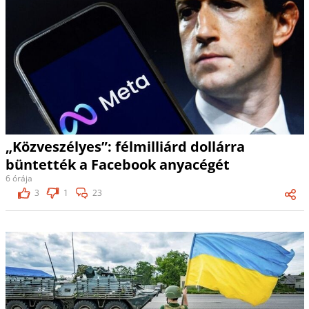
„Közveszélyes”: félmilliárd dollárra
büntették a Facebook anyacégét
6 órája
3
1
23