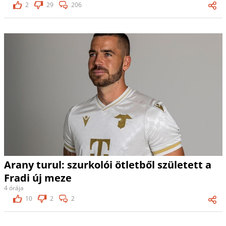
2
29
206
Arany turul: szurkolói ötletből született a
Fradi új meze
4 órája
10
2
2