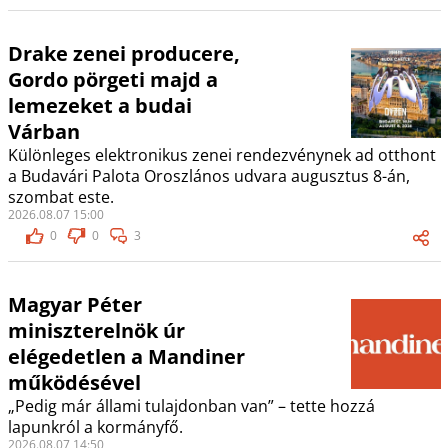
Drake zenei producere,
Gordo pörgeti majd a
lemezeket a budai
Várban
Különleges elektronikus zenei rendezvénynek ad otthont
a Budavári Palota Oroszlános udvara augusztus 8-án,
szombat este.
2026.08.07 15:00
0
0
3
Magyar Péter
miniszterelnök úr
elégedetlen a Mandiner
működésével
„Pedig már állami tulajdonban van” – tette hozzá
lapunkról a kormányfő.
2026.08.07 14:50