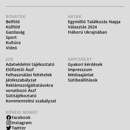
ROVATOK
AKTÁK
Belföld
Egymillió Találkozás Napja
Külföld
Választás 2024
Gazdaság
Háború Ukrajnában
Sport
Kultúra
Videó
JOG
KAPCSOLAT
Adatvédelmi tájékoztató
Gyakori kérdések
Előfizetői Ászf
Impresszum
Felhasználási feltételek
Médiaajánlat
Játékszabályzat
Sütibeállítások
Reklámszolgáltatásokra
vonatkozó Ászf
Sütitájékoztató
Kommentelési szabályzat
KÖVESS MINKET
Facebook
Instagram
Twitter