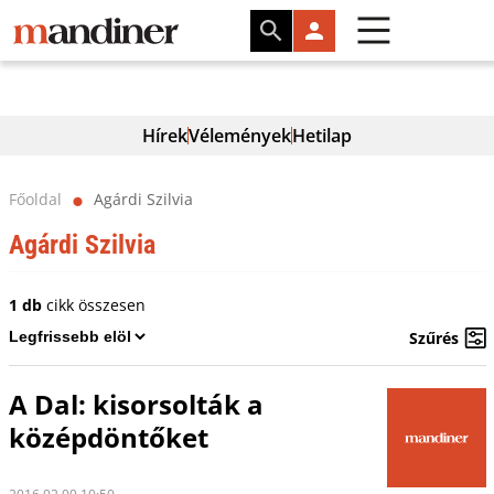
Hírek
Vélemények
Hetilap
Főoldal
Agárdi Szilvia
⬤
Agárdi Szilvia
1 db
cikk összesen
Szűrés
A Dal: kisorsolták a
középdöntőket