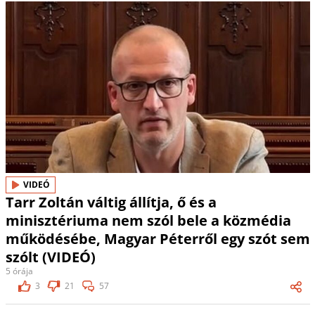
VIDEÓ
Tarr Zoltán váltig állítja, ő és a
minisztériuma nem szól bele a közmédia
működésébe, Magyar Péterről egy szót sem
szólt (VIDEÓ)
5 órája
3
21
57