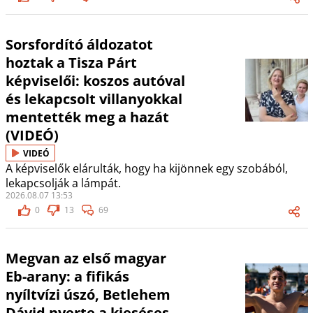
Sorsfordító áldozatot
hoztak a Tisza Párt
képviselői: koszos autóval
és lekapcsolt villanyokkal
mentették meg a hazát
(VIDEÓ)
VIDEÓ
A képviselők elárulták, hogy ha kijönnek egy szobából,
lekapcsolják a lámpát.
2026.08.07 13:53
0
13
69
Megvan az első magyar
Eb-arany: a fifikás
nyíltvízi úszó, Betlehem
Dávid nyerte a kieséses