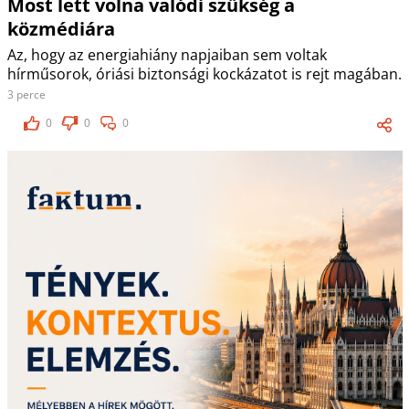
Most lett volna valódi szükség a
közmédiára
Az, hogy az energiahiány napjaiban sem voltak
hírműsorok, óriási biztonsági kockázatot is rejt magában.
3 perce
0
0
0