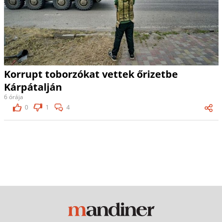
Korrupt toborzókat vettek őrizetbe
Kárpátalján
6 órája
0
1
4