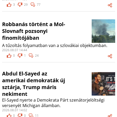
3
29
77
Robbanás történt a Mol-
Slovnaft pozsonyi
finomítójában
A tűzoltás folyamatban van a szlovákiai objektumban.
2026.08.07 14:44
0
1
24
Abdul El-Sayed az
amerikai demokraták új
sztárja, Trump máris
nekiment
El-Sayed nyerte a Demokrata Párt szenátorjelöltségi
versenyét Michigan államban.
2026.08.07 14:02
0
0
11