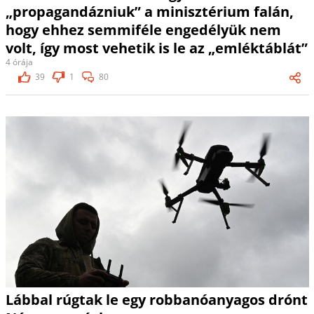
„propagandázniuk” a minisztérium falán,
hogy ehhez semmiféle engedélyük nem
volt, így most vehetik is le az „emléktáblát”
4 órája
39
1
80
Lábbal rúgtak le egy robbanóanyagos drónt