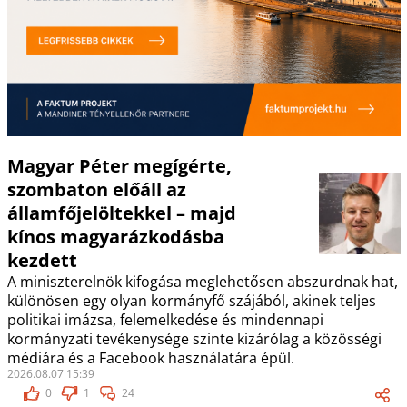
Magyar Péter megígérte,
szombaton előáll az
államfőjelöltekkel – majd
kínos magyarázkodásba
kezdett
A miniszterelnök kifogása meglehetősen abszurdnak hat,
különösen egy olyan kormányfő szájából, akinek teljes
politikai imázsa, felemelkedése és mindennapi
kormányzati tevékenysége szinte kizárólag a közösségi
médiára és a Facebook használatára épül.
2026.08.07 15:39
0
1
24