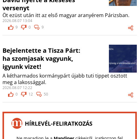
versenyt
Öt ezüst után itt az első magyar aranyérem Párizsban.
2026.08.07 13:04
9
0
9
Bejelentette a Tisza Párt:
ha szomjasak vagyunk,
igyunk vizet!
A kétharmados kormánypárt újabb tuti tippet osztott
meg a lakossággal.
2026.08.07 12:22
0
12
50
HÍRLEVÉL-FELIRATKOZÁS
Ne maradjon le a
Mandiner
cikkeiről, iratkozzon fel