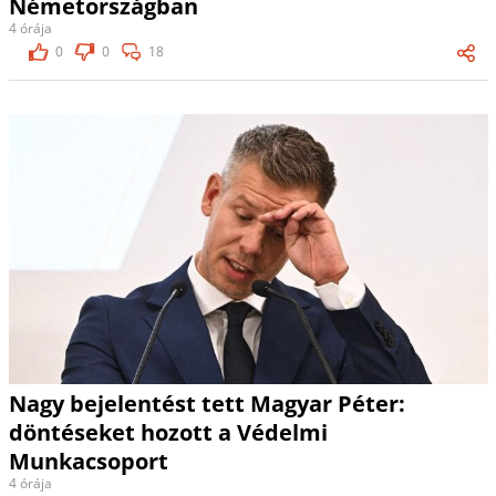
Németországban
4 órája
0
0
18
Nagy bejelentést tett Magyar Péter:
döntéseket hozott a Védelmi
Munkacsoport
4 órája