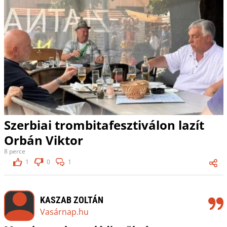
Szerbiai trombitafesztiválon lazít
Orbán Viktor
8 perce
1
0
1
KASZAB ZOLTÁN
Vasárnap.hu