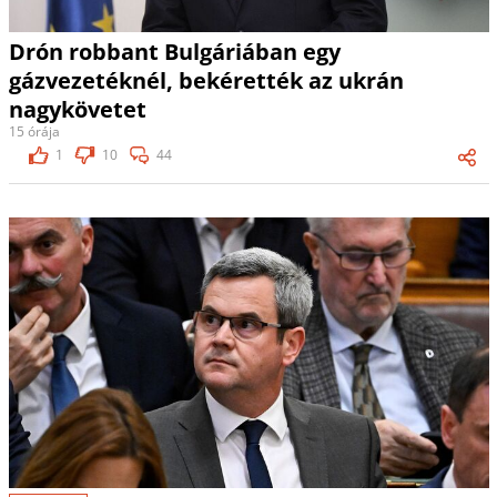
Drón robbant Bulgáriában egy
gázvezetéknél, bekérették az ukrán
nagykövetet
15 órája
1
10
44