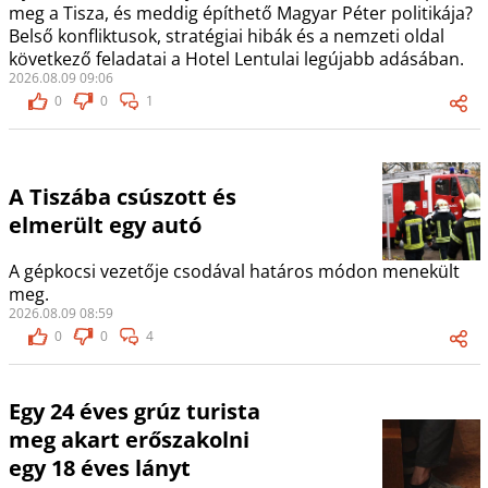
meg a Tisza, és meddig építhető Magyar Péter politikája?
Belső konfliktusok, stratégiai hibák és a nemzeti oldal
következő feladatai a Hotel Lentulai legújabb adásában.
2026.08.09 09:06
0
0
1
A Tiszába csúszott és
elmerült egy autó
A gépkocsi vezetője csodával határos módon menekült
meg.
2026.08.09 08:59
0
0
4
Egy 24 éves grúz turista
meg akart erőszakolni
egy 18 éves lányt