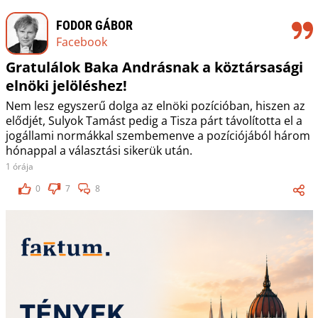
FODOR GÁBOR
Facebook
Gratulálok Baka Andrásnak a köztársasági
elnöki jelöléshez!
Nem lesz egyszerű dolga az elnöki pozícióban, hiszen az
elődjét, Sulyok Tamást pedig a Tisza párt távolította el a
jogállami normákkal szembemenve a pozíciójából három
hónappal a választási sikerük után.
1 órája
0
7
8