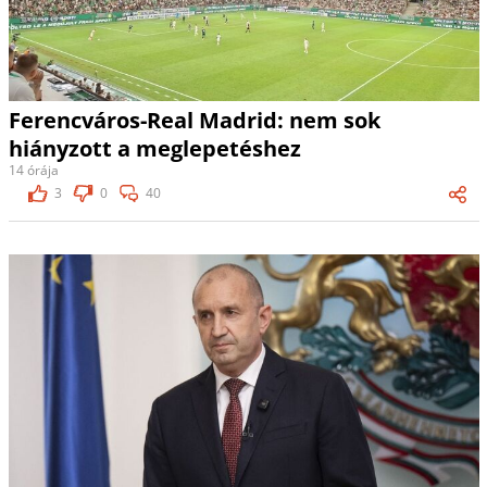
Ferencváros-Real Madrid: nem sok
hiányzott a meglepetéshez
14 órája
3
0
40