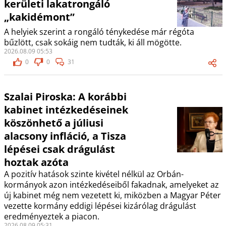
kerületi lakatrongáló
„kakidémont”
A helyiek szerint a rongáló ténykedése már régóta
bűzlött, csak sokáig nem tudták, ki áll mögötte.
2026.08.09 05:53
0
0
31
Szalai Piroska: A korábbi
kabinet intézkedéseinek
köszönhető a júliusi
alacsony infláció, a Tisza
lépései csak drágulást
hoztak azóta
A pozitív hatások szinte kivétel nélkül az Orbán-
kormányok azon intézkedéseiből fakadnak, amelyeket az
új kabinet még nem vezetett ki, miközben a Magyar Péter
vezette kormány eddigi lépései kizárólag drágulást
eredményeztek a piacon.
2026.08.09 05:31