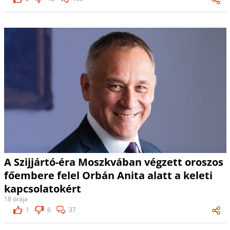
A Szijjártó-éra Moszkvában végzett oroszos
főembere felel Orbán Anita alatt a keleti
kapcsolatokért
18 órája
1
6
37