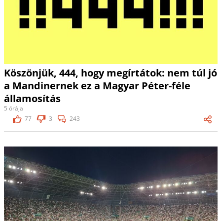
Köszönjük, 444, hogy megírtátok: nem túl jó
a Mandinernek ez a Magyar Péter-féle
államosítás
5 órája
77
3
243