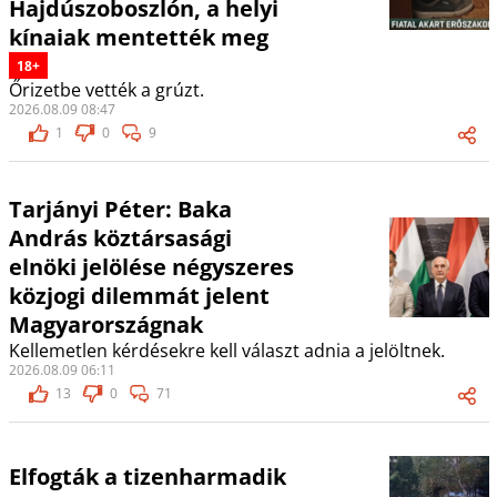
Hajdúszoboszlón, a helyi
kínaiak mentették meg
18+
Őrizetbe vették a grúzt.
2026.08.09 08:47
1
0
9
Tarjányi Péter: Baka
András köztársasági
elnöki jelölése négyszeres
közjogi dilemmát jelent
Magyarországnak
Kellemetlen kérdésekre kell választ adnia a jelöltnek.
2026.08.09 06:11
13
0
71
Elfogták a tizenharmadik