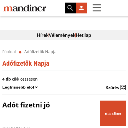
Hírek
Vélemények
Hetilap
Főoldal
Adófizetők Napja
⬤
Adófizetők Napja
4 db
cikk összesen
Szűrés
Adót fizetni jó