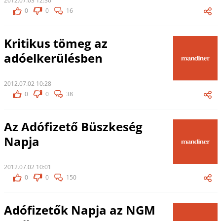
2012.07.03 12:30
0
0
16
Kritikus tömeg az
adóelkerülésben
2012.07.02 10:28
0
0
38
Az Adófizető Büszkeség
Napja
2012.07.02 10:01
0
0
150
Adófizetők Napja az NGM