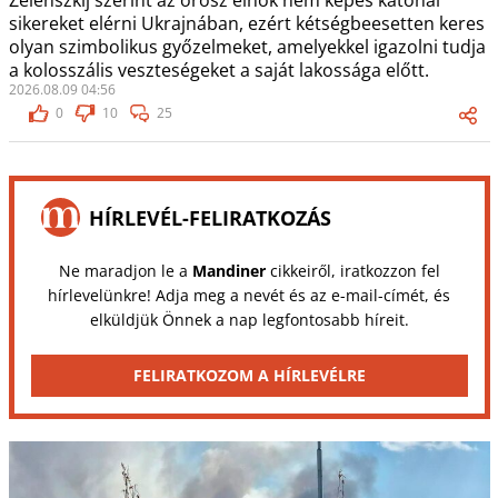
Zelenszkij szerint az orosz elnök nem képes katonai
sikereket elérni Ukrajnában, ezért kétségbeesetten keres
olyan szimbolikus győzelmeket, amelyekkel igazolni tudja
a kolosszális veszteségeket a saját lakossága előtt.
2026.08.09 04:56
0
10
25
HÍRLEVÉL-FELIRATKOZÁS
Ne maradjon le a
Mandiner
cikkeiről, iratkozzon fel
hírlevelünkre! Adja meg a nevét és az e-mail-címét, és
elküldjük Önnek a nap legfontosabb híreit.
FELIRATKOZOM A HÍRLEVÉLRE