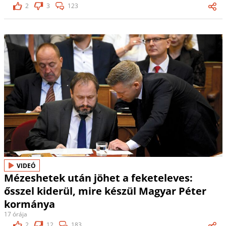
2
3
123
VIDEÓ
Mézeshetek után jöhet a feketeleves:
ősszel kiderül, mire készül Magyar Péter
kormánya
17 órája
2
12
183