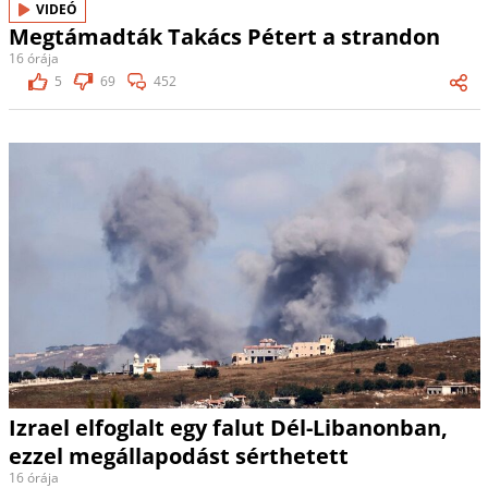
VIDEÓ
Megtámadták Takács Pétert a strandon
16 órája
5
69
452
Izrael elfoglalt egy falut Dél-Libanonban,
ezzel megállapodást sérthetett
16 órája