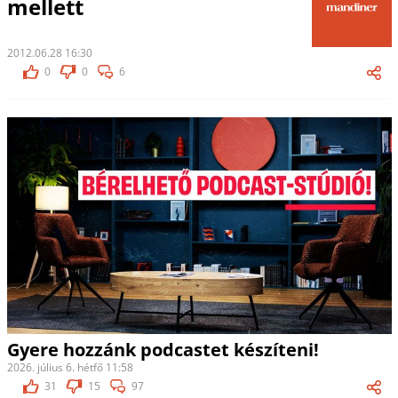
mellett
2012.06.28 16:30
0
0
6
Gyere hozzánk podcastet készíteni!
2026. július 6. hétfő 11:58
31
15
97