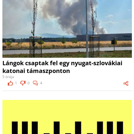
Lángok csaptak fel egy nyugat-szlovákiai
katonai támaszponton
5 órája
1
0
4