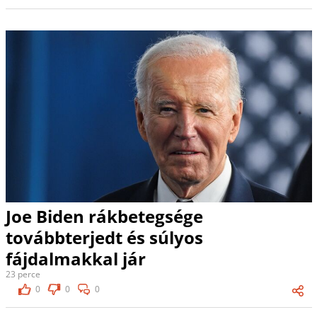
Joe Biden rákbetegsége
továbbterjedt és súlyos
fájdalmakkal jár
23 perce
0
0
0