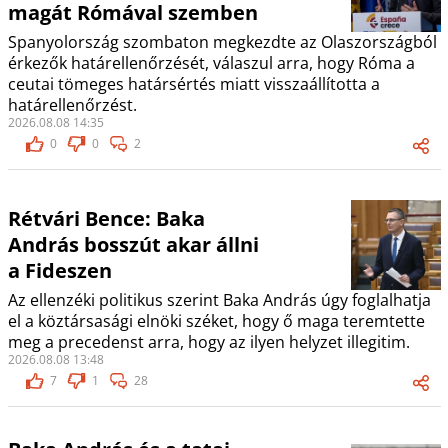
magát Rómával szemben
Spanyolország szombaton megkezdte az Olaszországból
érkezők határellenőrzését, válaszul arra, hogy Róma a
ceutai tömeges határsértés miatt visszaállította a
határellenőrzést.
2026.08.08 14:35
0
0
2
Rétvári Bence: Baka
András bosszút akar állni
a Fideszen
Az ellenzéki politikus szerint Baka András úgy foglalhatja
el a köztársasági elnöki széket, hogy ő maga teremtette
meg a precedenst arra, hogy az ilyen helyzet illegitim.
2026.08.08 13:48
7
1
28