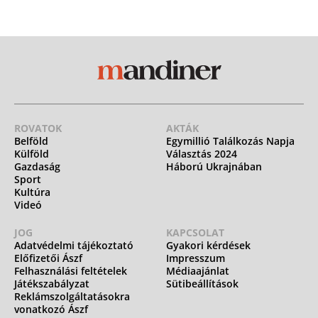
ROVATOK
AKTÁK
Belföld
Egymillió Találkozás Napja
Külföld
Választás 2024
Gazdaság
Háború Ukrajnában
Sport
Kultúra
Videó
JOG
KAPCSOLAT
Adatvédelmi tájékoztató
Gyakori kérdések
Előfizetői Ászf
Impresszum
Felhasználási feltételek
Médiaajánlat
Játékszabályzat
Sütibeállítások
Reklámszolgáltatásokra
vonatkozó Ászf