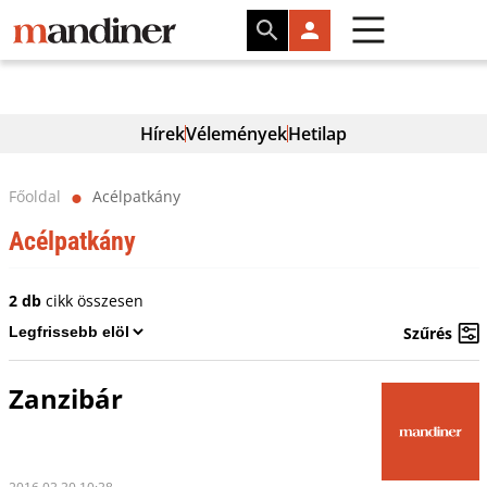
Hírek
Vélemények
Hetilap
Főoldal
Acélpatkány
⬤
Acélpatkány
2 db
cikk összesen
Szűrés
Zanzibár