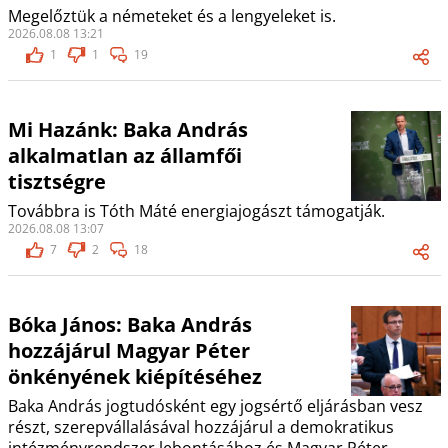
Megelőztük a németeket és a lengyeleket is.
2026.08.08 13:21
1
1
19
Mi Hazánk: Baka András
alkalmatlan az államfői
tisztségre
Továbbra is Tóth Máté energiajogászt támogatják.
2026.08.08 13:07
7
2
18
Bóka János: Baka András
hozzájárul Magyar Péter
önkényének kiépítéséhez
Baka András jogtudósként egy jogsértő eljárásban vesz
részt, szerepvállalásával hozzájárul a demokratikus