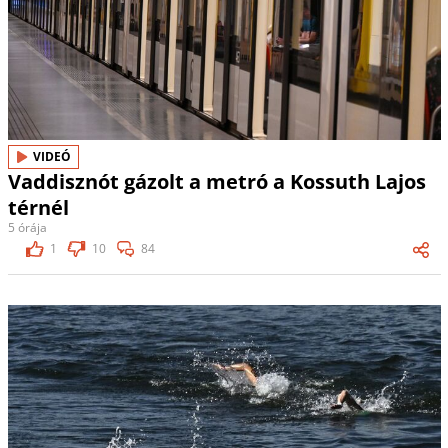
VIDEÓ
Vaddisznót gázolt a metró a Kossuth Lajos
térnél
5 órája
1
10
84