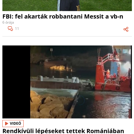
FBI: fel akarták robbantani Messit a vb-n
6 órája
11
VIDEÓ
Rendkívüli lépéseket tettek Romániában