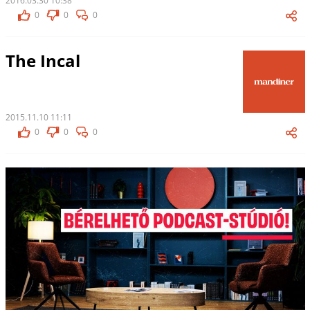
2016.03.30 10:38
0
0
0
The Incal
2015.11.10 11:11
0
0
0