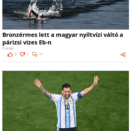
Bronzérmes lett a magyar nyíltvízi váltó a
párizsi vizes Eb-n
6 órája
5
1
11