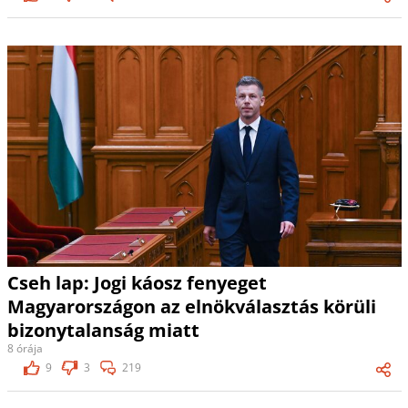
Cseh lap: Jogi káosz fenyeget
Magyarországon az elnökválasztás körüli
bizonytalanság miatt
8 órája
9
3
219