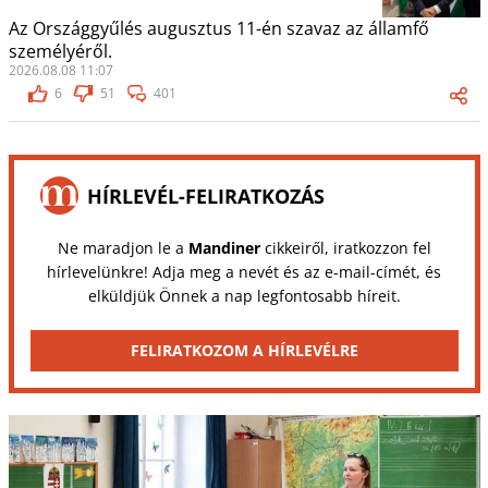
Az Országgyűlés augusztus 11-én szavaz az államfő
személyéről.
2026.08.08 11:07
6
51
401
HÍRLEVÉL-FELIRATKOZÁS
Ne maradjon le a
Mandiner
cikkeiről, iratkozzon fel
hírlevelünkre! Adja meg a nevét és az e-mail-címét, és
elküldjük Önnek a nap legfontosabb híreit.
FELIRATKOZOM A HÍRLEVÉLRE