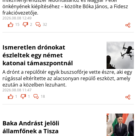
intézményrendszer lebontásához és Magyar Péter
önkényének kiépítéséhez – közölte Bóka János, a Fidesz
frakcióvezetője.
2026.08.08 12:49
15
2
32
Ismeretlen drónokat
észleltek egy német
katonai támaszpontnál
A drónt a repülőtér egyik buszsofőrje vette észre, aki egy
rúgással eltérítette az alacsonyan repülő eszközt, amely
ezután a közelben lezuhant.
2026.08.08 11:47
1
1
18
Baka Andrást jelöli
államfőnek a Tisza