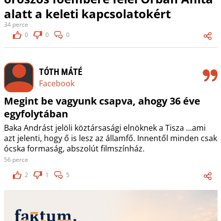
alatt a keleti kapcsolatokért
34 perce
0
0
0
TÓTH MÁTÉ
Facebook
Megint be vagyunk csapva, ahogy 36 éve
egyfolytában
Baka Andrást jelöli köztársasági elnöknek a Tisza ...ami
azt jelenti, hogy ő is lesz az államfő. Innentől minden csak
ócska formaság, abszolút filmszínház.
56 perce
2
1
5