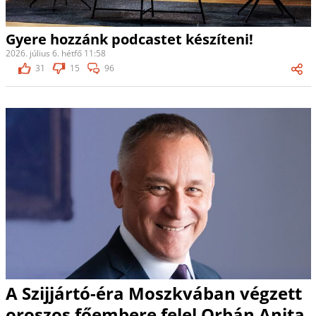
Gyere hozzánk podcastet készíteni!
2026. július 6. hétfő 11:58
31
15
96
A Szijjártó-éra Moszkvában végzett
oroszos főembere felel Orbán Anita