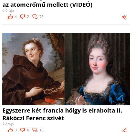
az atomerőmű mellett (VIDEÓ)
6 órája
4
2
75
Egyszerre két francia hölgy is elrabolta II.
Rákóczi Ferenc szívét
7 órája
0
0
10