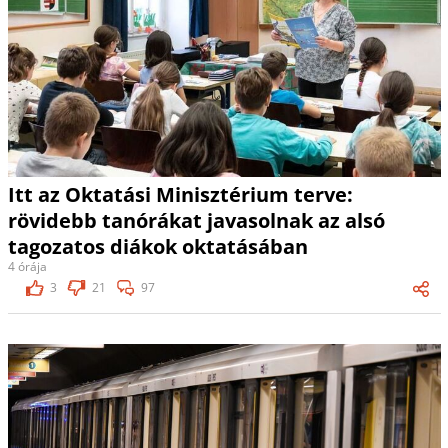
Itt az Oktatási Minisztérium terve:
rövidebb tanórákat javasolnak az alsó
tagozatos diákok oktatásában
4 órája
3
21
97