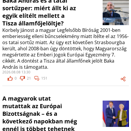
Baka András és a tatai
sortűzper: miért állt ki az
egyik elítélt mellett a
Tisza államfőjelöltje?
Korbely Jánost a magyar Legfelsőbb Bíróság 2001-ben
emberiesség elleni bűncselekmény miatt ítélte el az 1956-
os tatai sortűz miatt. Az ügy ezt követően Strasbourgba
került, ahol 2008-ban úgy döntöttek, hogy Magyarország
megsértette az Emberi Jogok Európai Egyezmény 7.
cikkét. A döntést a Tisza által államfőnek jelölt Baka
András is támogatta.
2026.08.08 13:30
0
21
151
A magyarok utat
mutattak az Európai
Bizottságnak – és a
következő napokban még
ennél is többet tehetnek