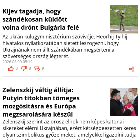
Kijev tagadja, hogy
szándékosan küldött
volna drónt Bulgária felé
Az ukrán külügyminisztérium szóvivője, Heorhij Tyihij
hivatalos nyilatkozatában sietett leszögezni, hogy
Ukrajnának nem állt szándékában megsérteni a
szövetséges ország légterét.
2026.08.09 05:19
0
8
9
Zelenszkij váltig állítja:
Putyin titokban tömeges
mozgósításra és Európa
megzsarolására készül
Zelenszkij szerint az orosz elnök nem képes katonai
sikereket elérni Ukrajnában, ezért kétségbeesetten keres
olyan szimbolikus győzelmeket, amelyekkel igazolni tudja