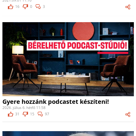
2021.09.01 11:10
16
0
3
Gyere hozzánk podcastet készíteni!
2026. július 6. hétfő 11:58
31
15
97