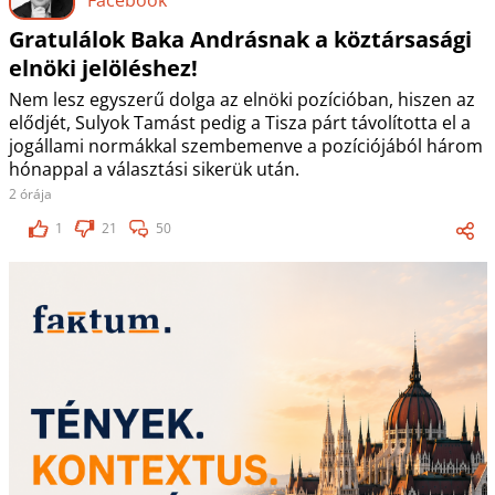
Gratulálok Baka Andrásnak a köztársasági
elnöki jelöléshez!
Nem lesz egyszerű dolga az elnöki pozícióban, hiszen az
elődjét, Sulyok Tamást pedig a Tisza párt távolította el a
jogállami normákkal szembemenve a pozíciójából három
hónappal a választási sikerük után.
2 órája
1
21
50