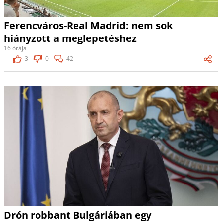
Ferencváros-Real Madrid: nem sok
hiányzott a meglepetéshez
16 órája
3
0
42
Drón robbant Bulgáriában egy