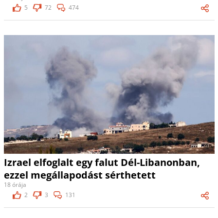
5
72
474
Izrael elfoglalt egy falut Dél-Libanonban,
ezzel megállapodást sérthetett
18 órája
2
3
131