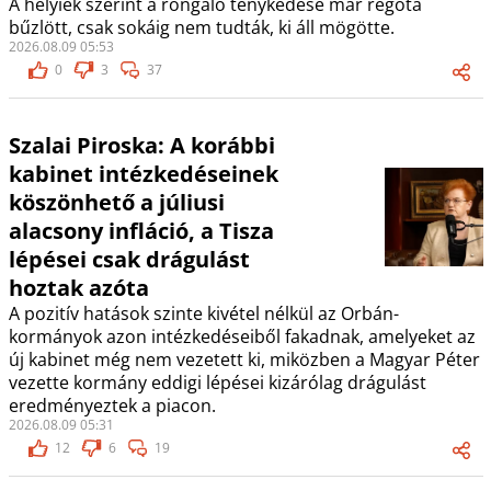
A helyiek szerint a rongáló ténykedése már régóta
bűzlött, csak sokáig nem tudták, ki áll mögötte.
2026.08.09 05:53
0
3
37
Szalai Piroska: A korábbi
kabinet intézkedéseinek
köszönhető a júliusi
alacsony infláció, a Tisza
lépései csak drágulást
hoztak azóta
A pozitív hatások szinte kivétel nélkül az Orbán-
kormányok azon intézkedéseiből fakadnak, amelyeket az
új kabinet még nem vezetett ki, miközben a Magyar Péter
vezette kormány eddigi lépései kizárólag drágulást
eredményeztek a piacon.
2026.08.09 05:31
12
6
19