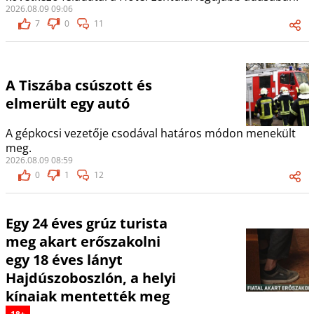
2026.08.09 09:06
7
0
11
A Tiszába csúszott és
elmerült egy autó
A gépkocsi vezetője csodával határos módon menekült
meg.
2026.08.09 08:59
0
1
12
Egy 24 éves grúz turista
meg akart erőszakolni
egy 18 éves lányt
Hajdúszoboszlón, a helyi
kínaiak mentették meg