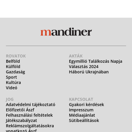
ROVATOK
AKTÁK
Belföld
Egymillió Találkozás Napja
Külföld
Választás 2024
Gazdaság
Háború Ukrajnában
Sport
Kultúra
Videó
JOG
KAPCSOLAT
Adatvédelmi tájékoztató
Gyakori kérdések
Előfizetői Ászf
Impresszum
Felhasználási feltételek
Médiaajánlat
Játékszabályzat
Sütibeállítások
Reklámszolgáltatásokra
vonatkozó Ászf