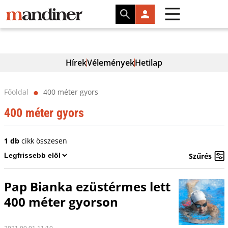
Hírek
Vélemények
Hetilap
Főoldal
400 méter gyors
⬤
400 méter gyors
1 db
cikk összesen
Szűrés
Pap Bianka ezüstérmes lett
400 méter gyorson