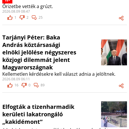
18+
Őrizetbe vették a grúzt.
2026.08.09 08:47
1
2
25
Tarjányi Péter: Baka
András köztársasági
elnöki jelölése négyszeres
közjogi dilemmát jelent
Magyarországnak
Kellemetlen kérdésekre kell választ adnia a jelöltnek.
2026.08.09 06:11
16
0
89
Elfogták a tizenharmadik
kerületi lakatrongáló
„kakidémont”