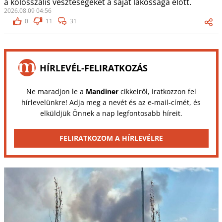
a kolosszális veszteségeket a saját lakossága előtt.
2026.08.09 04:56
0
11
31
HÍRLEVÉL-FELIRATKOZÁS
Ne maradjon le a
Mandiner
cikkeiről, iratkozzon fel
hírlevelünkre! Adja meg a nevét és az e-mail-címét, és
elküldjük Önnek a nap legfontosabb híreit.
FELIRATKOZOM A HÍRLEVÉLRE