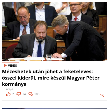
VIDEÓ
Mézeshetek után jöhet a feketeleves:
ősszel kiderül, mire készül Magyar Péter
kormánya
18 órája
2
14
186