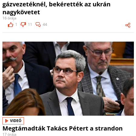
gázvezetéknél, bekérették az ukrán
nagykövetet
16 órája
1
11
44
VIDEÓ
Megtámadták Takács Pétert a strandon
17 órája