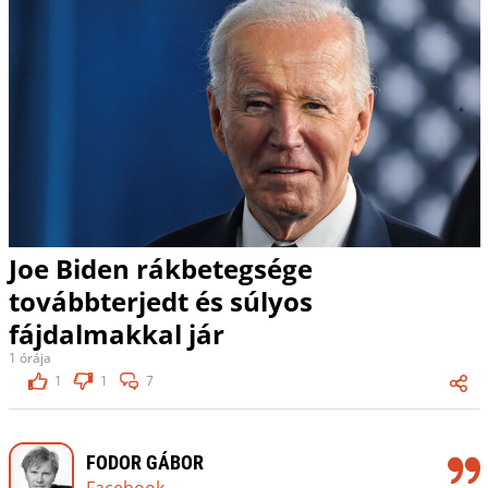
Joe Biden rákbetegsége
továbbterjedt és súlyos
fájdalmakkal jár
1 órája
1
1
7
FODOR GÁBOR
Facebook