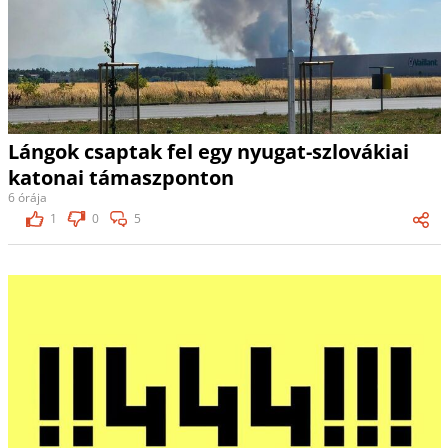
Lángok csaptak fel egy nyugat-szlovákiai
katonai támaszponton
6 órája
1
0
5