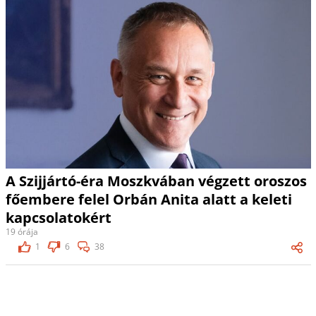
A Szijjártó-éra Moszkvában végzett oroszos
főembere felel Orbán Anita alatt a keleti
kapcsolatokért
19 órája
1
6
38