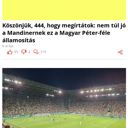
Köszönjük, 444, hogy megírtátok: nem túl jó
a Mandinernek ez a Magyar Péter-féle
államosítás
6 órája
85
4
319