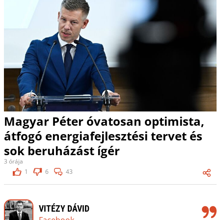
Magyar Péter óvatosan optimista,
átfogó energiafejlesztési tervet és
sok beruházást ígér
3 órája
1
6
43
VITÉZY DÁVID
Facebook