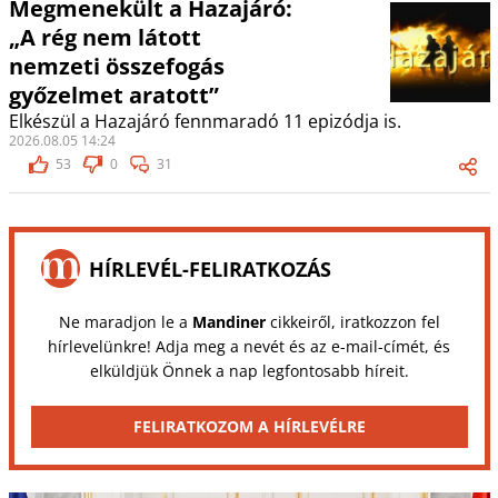
Megmenekült a Hazajáró:
„A rég nem látott
nemzeti összefogás
győzelmet aratott”
Elkészül a Hazajáró fennmaradó 11 epizódja is.
2026.08.05 14:24
53
0
31
HÍRLEVÉL-FELIRATKOZÁS
Ne maradjon le a
Mandiner
cikkeiről, iratkozzon fel
hírlevelünkre! Adja meg a nevét és az e-mail-címét, és
elküldjük Önnek a nap legfontosabb híreit.
FELIRATKOZOM A HÍRLEVÉLRE