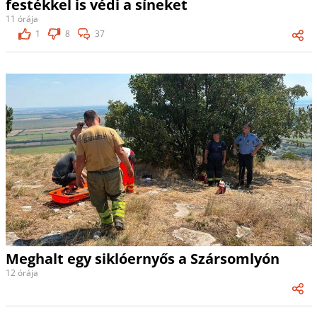
festékkel is védi a síneket
11 órája
1
8
37
Meghalt egy siklóernyős a Szársomlyón
12 órája