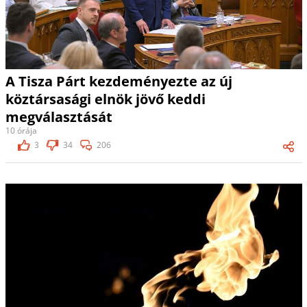
A Tisza Párt kezdeményezte az új
köztársasági elnök jövő keddi
megválasztását
10 órája
3
34
206