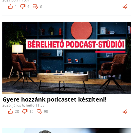
2021.03.11 15:41
1
4
8
Gyere hozzánk podcastet készíteni!
2026. július 6. hétfő 11:58
28
15
90