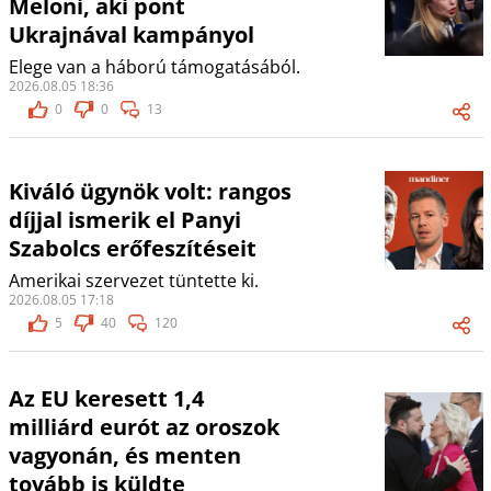
Meloni, aki pont
Ukrajnával kampányol
Elege van a háború támogatásából.
2026.08.05 18:36
0
0
13
Kiváló ügynök volt: rangos
díjjal ismerik el Panyi
Szabolcs erőfeszítéseit
Amerikai szervezet tüntette ki.
2026.08.05 17:18
5
40
120
Az EU keresett 1,4
milliárd eurót az oroszok
vagyonán, és menten
tovább is küldte