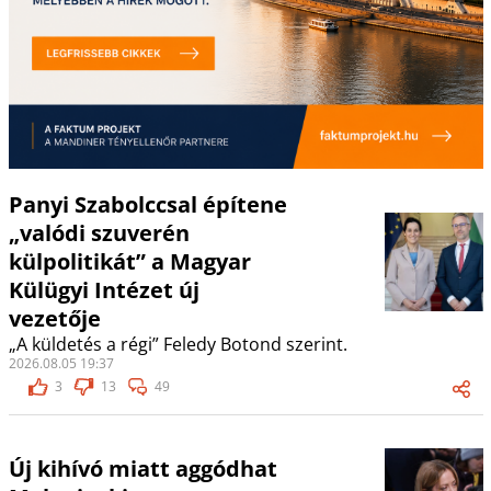
Panyi Szabolccsal építene
„valódi szuverén
külpolitikát” a Magyar
Külügyi Intézet új
vezetője
„A küldetés a régi” Feledy Botond szerint.
2026.08.05 19:37
3
13
49
Új kihívó miatt aggódhat