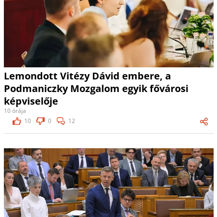
Lemondott Vitézy Dávid embere, a
Podmaniczky Mozgalom egyik fővárosi
képviselője
10 órája
10
0
12