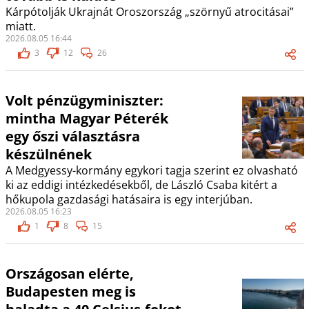
Kárpótolják Ukrajnát Oroszország „szörnyű atrocitásai”
miatt.
2026.08.05 16:44
3
12
26
Volt pénzügyminiszter:
mintha Magyar Péterék
egy őszi választásra
készülnének
A Medgyessy-kormány egykori tagja szerint ez olvasható
ki az eddigi intézkedésekből, de László Csaba kitért a
hőkupola gazdasági hatásaira is egy interjúban.
2026.08.05 16:23
1
8
15
Országosan elérte,
Budapesten meg is