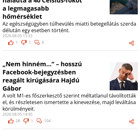
haladta a 40 Celsius-fokot
a legmagasabb
hőmérséklet
Az egészségügyben túlhevülés miatti betegellátás szerda
délután egy esetben történt.
2026.08.05 15:33
1
1
6
„Nem hinném…” – hosszú
Facebook-bejegyzésben
reagált kirúgására Hajdú
Gábor
A volt M1-es főszerkesztő szerint méltatlanul távolították
el, és részletesen ismertette a kinevezése, majd leváltása
körülményeit.
2026.08.05 14:45
28
1
104