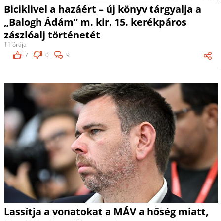
Biciklivel a hazáért – új könyv tárgyalja a
„Balogh Ádám” m. kir. 15. kerékpáros
zászlóalj történetét
11 órája
7
0
9
Lassítja a vonatokat a MÁV a hőség miatt,