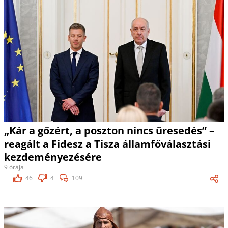
„Kár a gőzért, a poszton nincs üresedés” –
reagált a Fidesz a Tisza államfőválasztási
kezdeményezésére
9 órája
46
4
109