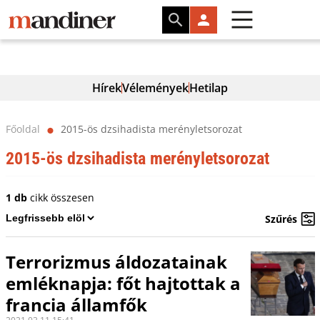
Hírek
Vélemények
Hetilap
Főoldal
2015-ös dzsihadista merényletsorozat
⬤
2015-ös dzsihadista merényletsorozat
1 db
cikk összesen
Szűrés
Terrorizmus áldozatainak
emléknapja: főt hajtottak a
francia államfők