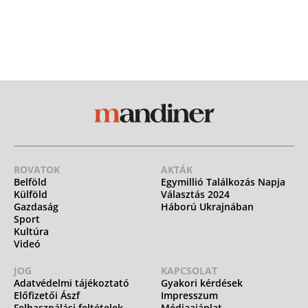
ROVATOK
AKTÁK
Belföld
Egymillió Találkozás Napja
Külföld
Választás 2024
Gazdaság
Háború Ukrajnában
Sport
Kultúra
Videó
JOG
KAPCSOLAT
Adatvédelmi tájékoztató
Gyakori kérdések
Előfizetői Ászf
Impresszum
Felhasználási feltételek
Médiaajánlat