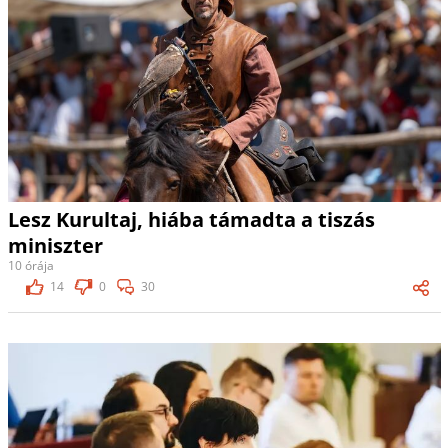
Lesz Kurultaj, hiába támadta a tiszás
miniszter
10 órája
14
0
30