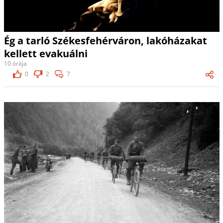
Ég a tarló Székesfehérváron, lakóházakat
kellett evakuálni
10 órája
0
2
7