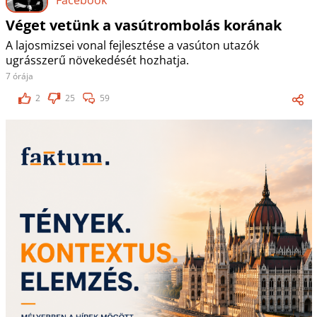
Véget vetünk a vasútrombolás korának
A lajosmizsei vonal fejlesztése a vasúton utazók
ugrásszerű növekedését hozhatja.
7 órája
2
25
59