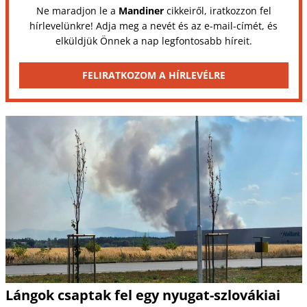
Ne maradjon le a
Mandiner
cikkeiről, iratkozzon fel
hírlevelünkre! Adja meg a nevét és az e-mail-címét, és
elküldjük Önnek a nap legfontosabb híreit.
FELIRATKOZOM A HÍRLEVÉLRE
Lángok csaptak fel egy nyugat-szlovákiai