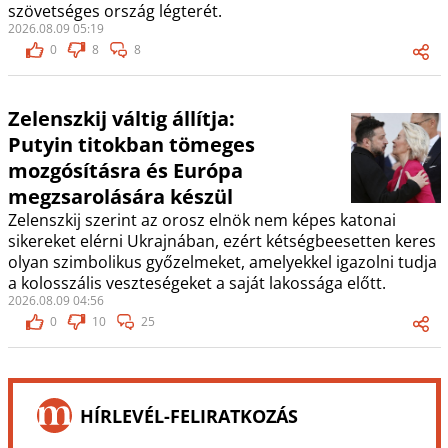
szövetséges ország légterét.
2026.08.09 05:19
0
8
8
Zelenszkij váltig állítja:
Putyin titokban tömeges
mozgósításra és Európa
megzsarolására készül
Zelenszkij szerint az orosz elnök nem képes katonai
sikereket elérni Ukrajnában, ezért kétségbeesetten keres
olyan szimbolikus győzelmeket, amelyekkel igazolni tudja
a kolosszális veszteségeket a saját lakossága előtt.
2026.08.09 04:56
0
10
25
HÍRLEVÉL-FELIRATKOZÁS