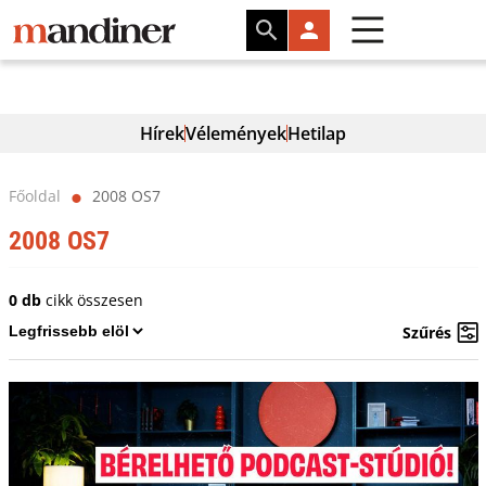
Hírek
Vélemények
Hetilap
Főoldal
2008 OS7
⬤
2008 OS7
0 db
cikk összesen
Szűrés