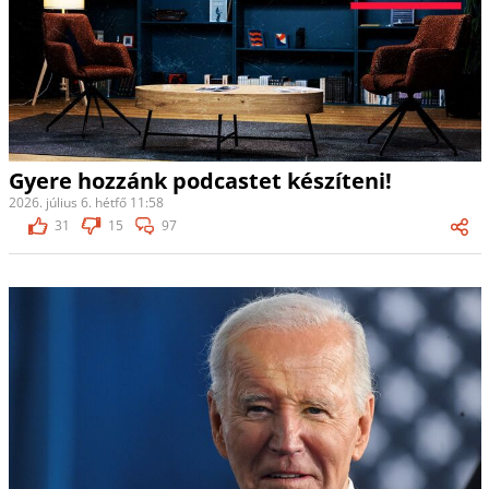
Gyere hozzánk podcastet készíteni!
2026. július 6. hétfő 11:58
31
15
97