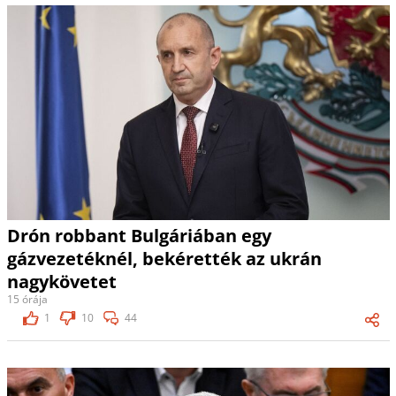
Drón robbant Bulgáriában egy
gázvezetéknél, bekérették az ukrán
nagykövetet
15 órája
1
10
44