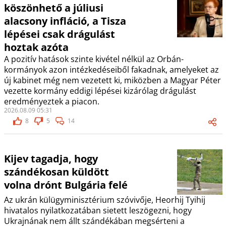
köszönhető a júliusi
alacsony infláció, a Tisza
lépései csak drágulást
hoztak azóta
A pozitív hatások szinte kivétel nélkül az Orbán-
kormányok azon intézkedéseiből fakadnak, amelyeket az
új kabinet még nem vezetett ki, miközben a Magyar Péter
vezette kormány eddigi lépései kizárólag drágulást
eredményeztek a piacon.
2026.08.09 05:31
8
5
14
Kijev tagadja, hogy
szándékosan küldött
volna drónt Bulgária felé
Az ukrán külügyminisztérium szóvivője, Heorhij Tyihij
hivatalos nyilatkozatában sietett leszögezni, hogy
Ukrajnának nem állt szándékában megsérteni a