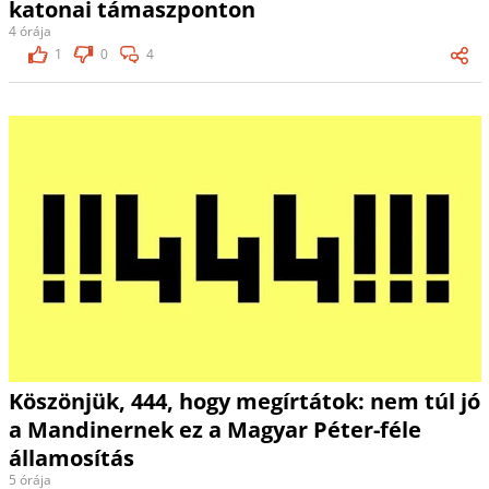
katonai támaszponton
4 órája
1
0
4
Köszönjük, 444, hogy megírtátok: nem túl jó
a Mandinernek ez a Magyar Péter-féle
államosítás
5 órája