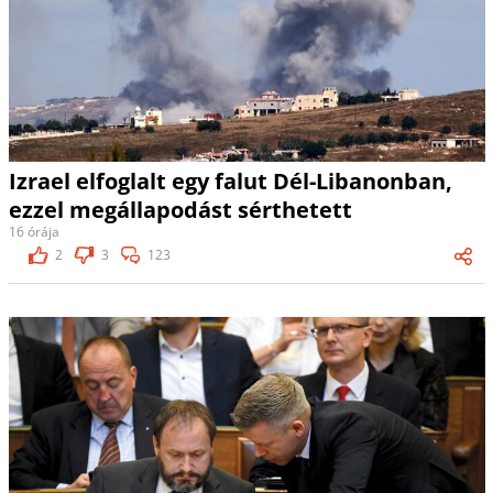
Izrael elfoglalt egy falut Dél-Libanonban,
ezzel megállapodást sérthetett
16 órája
2
3
123