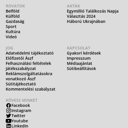
ROVATOK
AKTÁK
Belföld
Egymillió Találkozás Napja
Külföld
Választás 2024
Gazdaság
Háború Ukrajnában
Sport
Kultúra
Videó
JOG
KAPCSOLAT
Adatvédelmi tájékoztató
Gyakori kérdések
Előfizetői Ászf
Impresszum
Felhasználási feltételek
Médiaajánlat
Játékszabályzat
Sütibeállítások
Reklámszolgáltatásokra
vonatkozó Ászf
Sütitájékoztató
Kommentelési szabályzat
KÖVESS MINKET
Facebook
Instagram
Twitter
Youtube
LinkedIn