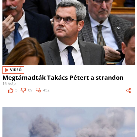
VIDEÓ
Megtámadták Takács Pétert a strandon
16 órája
5
69
452