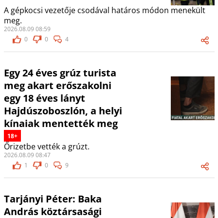
A gépkocsi vezetője csodával határos módon menekült
meg.
2026.08.09 08:59
0
0
4
Egy 24 éves grúz turista
meg akart erőszakolni
egy 18 éves lányt
Hajdúszoboszlón, a helyi
kínaiak mentették meg
18+
Őrizetbe vették a grúzt.
2026.08.09 08:47
1
0
9
Tarjányi Péter: Baka
András köztársasági