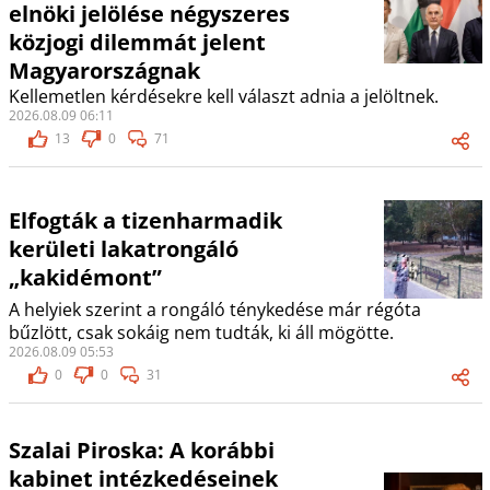
elnöki jelölése négyszeres
közjogi dilemmát jelent
Magyarországnak
Kellemetlen kérdésekre kell választ adnia a jelöltnek.
2026.08.09 06:11
13
0
71
Elfogták a tizenharmadik
kerületi lakatrongáló
„kakidémont”
A helyiek szerint a rongáló ténykedése már régóta
bűzlött, csak sokáig nem tudták, ki áll mögötte.
2026.08.09 05:53
0
0
31
Szalai Piroska: A korábbi
kabinet intézkedéseinek