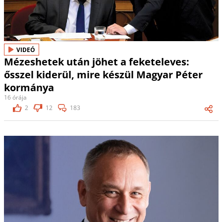
VIDEÓ
Mézeshetek után jöhet a feketeleves:
ősszel kiderül, mire készül Magyar Péter
kormánya
16 órája
2
12
183