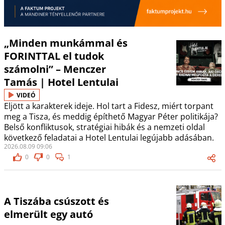
„Minden munkámmal és
FORINTTAL el tudok
számolni” – Menczer
Tamás | Hotel Lentulai
VIDEÓ
Eljött a karakterek ideje. Hol tart a Fidesz, miért torpant
meg a Tisza, és meddig építhető Magyar Péter politikája?
Belső konfliktusok, stratégiai hibák és a nemzeti oldal
következő feladatai a Hotel Lentulai legújabb adásában.
2026.08.09 09:06
0
0
1
A Tiszába csúszott és
elmerült egy autó