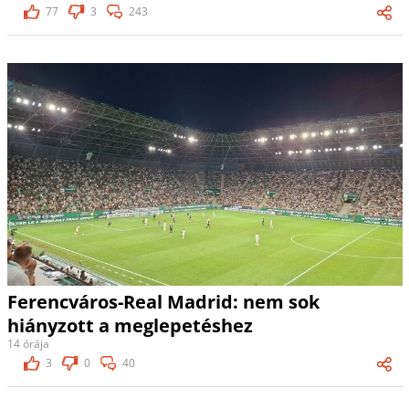
77
3
243
Ferencváros-Real Madrid: nem sok
hiányzott a meglepetéshez
14 órája
3
0
40