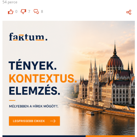
54 perce
0
7
8