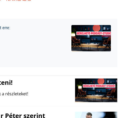
 erre:
eni!
 a részleteket!
Péter szerint