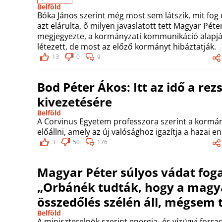
Belföld
Bóka János szerint még most sem látszik, mit fog
azt elárulta, ő milyen javaslatott tett Magyar Péte
megjegyezte, a kormányzati kommunikáció alapjá
létezett, de most az előző kormányt hibáztatják.
13
0
9
Bod Péter Ákos: Itt az idő a re
kivezetésére
Belföld
A Corvinus Egyetem professzora szerint a kormány
előállni, amely az új valósághoz igazítja a hazai e
3
50
176
Magyar Péter súlyos vádat fog
„Orbánék tudták, hogy a magy
összedőlés szélén áll, mégsem 
Belföld
A miniszterelnök szerint energia- és vízügyi forr