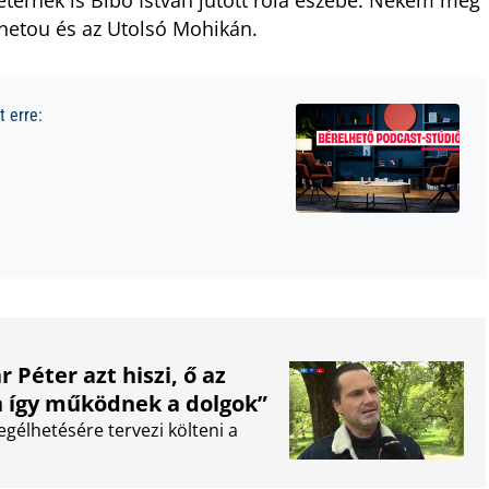
ternek is Bibó István jutott róla eszébe. Nekem meg
netou és az Utolsó Mohikán.
 erre:
 Péter azt hiszi, ő az
 így működnek a dolgok”
gélhetésére tervezi költeni a