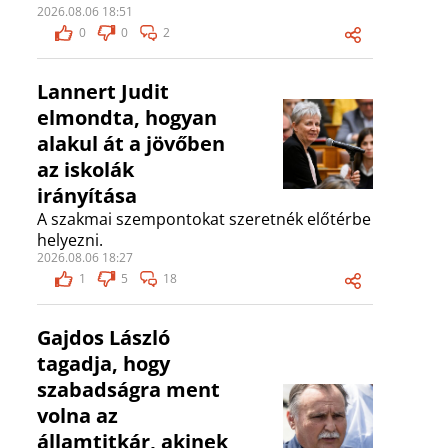
2026.08.06 18:51
0
0
2
Lannert Judit
elmondta, hogyan
alakul át a jövőben
az iskolák
irányítása
A szakmai szempontokat szeretnék előtérbe
helyezni.
2026.08.06 18:27
1
5
18
Gajdos László
tagadja, hogy
szabadságra ment
volna az
államtitkár, akinek