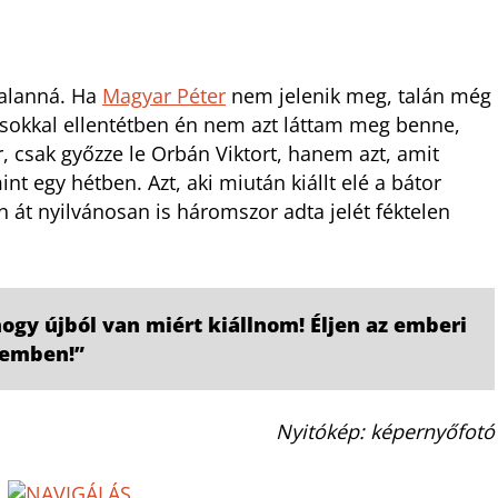
talanná. Ha
Magyar Péter
nem jelenik meg, talán még
ásokkal ellentétben én nem azt láttam meg benne,
 csak győzze le Orbán Viktort, hanem azt, amit
t egy hétben. Azt, aki miután kiállt elé a bátor
 át nyilvánosan is háromszor adta jelét féktelen
hogy újból van miért kiállnom! Éljen az emberi
zemben!”
Nyitókép: képernyőfotó
L