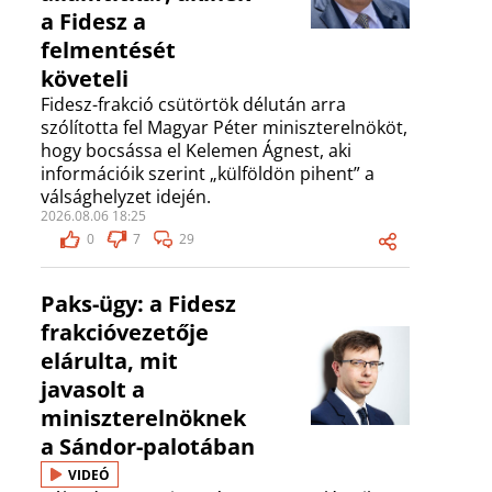
a Fidesz a
felmentését
követeli
Fidesz-frakció csütörtök délután arra
szólította fel Magyar Péter miniszterelnököt,
hogy bocsássa el Kelemen Ágnest, aki
információik szerint „külföldön pihent” a
válsághelyzet idején.
2026.08.06 18:25
0
7
29
Paks-ügy: a Fidesz
frakcióvezetője
elárulta, mit
javasolt a
miniszterelnöknek
a Sándor-palotában
VIDEÓ