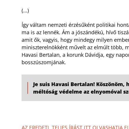
(...)
Így váltam nemzeti érzésűként politikai hon
ma is az lennék. Ám a jószándékú, hívő tisz
amit ők, vagyis, hogy mindegy milyen ember,
miniszterelnökként művelt az elmúlt több, min
Havasi Bertalan, a korunk Dávidja, egy napon
bosszúszomjának.
Je suis Havasi Bertalan! Köszönöm, 
méltóság védelme az elnyomóval s
AZ EREDETI, TELJES ÍRÁST ITT OLVASHATJA E