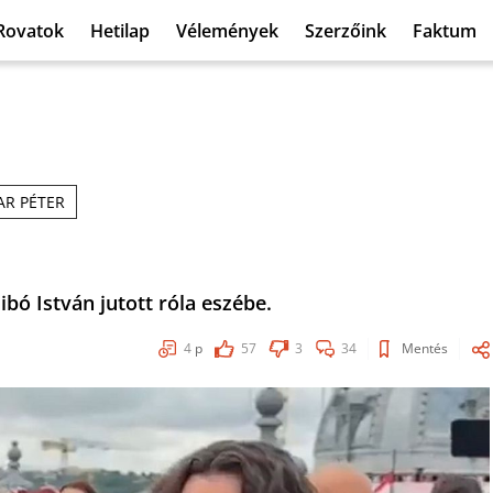
Rovatok
Hetilap
Vélemények
Szerzőink
Faktum
R PÉTER
bó István jutott róla eszébe.
4
p
57
3
34
Mentés