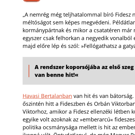
„A nemrég még teljhatalommal bíró Fidesz 
méltóságot sem képes megvédeni. Példátlan a
kormánypártnak és mikor a csatatéren már min
egyszer csak felhorkan a negyedik vonalból 
majd előre lép és szól: »Fellógathatsz a gat
A rendszer koporsójába az első szeg
van benne hit!«
Havasi Bertalanban
van hit és van bátorság.
őszintén hitt a Fideszben és Orbán Viktorba
Viktorhoz, amikor a Fidesz ellenzéki létben 
egyike volt azoknak az »emberarcú« fideszes
politika ocsmánysága mellett is hit az emb