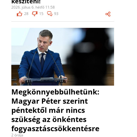
készíteni!
2026. július 6. hétfő 11:58
28
15
93
Megkönnyebbülhetünk:
Magyar Péter szerint
péntektől már nincs
szükség az önkéntes
fogyasztáscsökkentésre
2 órája