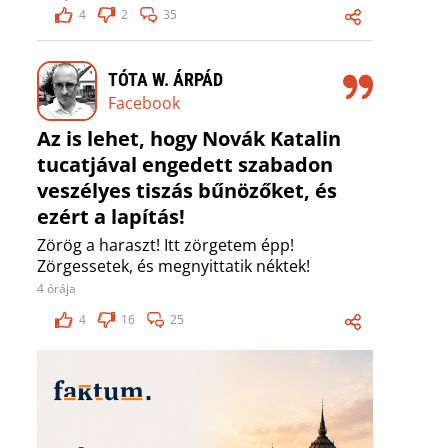
4
2
35
TÓTA W. ÁRPÁD
Facebook
Az is lehet, hogy Novák Katalin
tucatjával engedett szabadon
veszélyes tiszás bűnözőket, és
ezért a lapítás!
Zörög a haraszt! Itt zörgetem épp!
Zörgessetek, és megnyittatik néktek!
4 órája
4
16
25