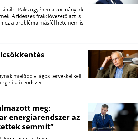
 csinálni Paks ügyében a kormány, de
rnek. A fideszes frakcióvezető azt is
n ez a probléma másfél hete nem is
zsicsökkentés
nak mielőbb világos tervekkel kell
nergetikai rendszert.
almazott meg:
ar energiarendszer az
tettek semmit”
adalomra van szükség