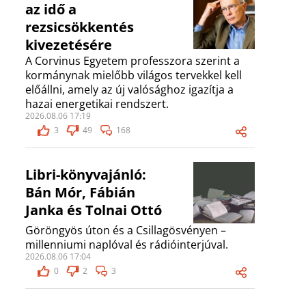
az idő a
rezsicsökkentés
kivezetésére
A Corvinus Egyetem professzora szerint a
kormánynak mielőbb világos tervekkel kell
előállni, amely az új valósághoz igazítja a
hazai energetikai rendszert.
2026.08.06 17:19
3
49
168
Libri-könyvajánló:
Bán Mór, Fábián
Janka és Tolnai Ottó
Göröngyös úton és a Csillagösvényen –
millenniumi naplóval és rádióinterjúval.
2026.08.06 17:04
0
2
3