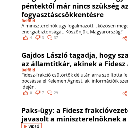
péntektől már nincs szükség a
fogyasztáscsökkentésre
Belföld
A miniszterelnök úgy fogalmazott, „közösen meg
energiabiztonságát. Köszönjük, Magyarország!”
4
3
37
Gajdos László tagadja, hogy s
az államtitkár, akinek a Fidesz
Belföld
Fidesz-frakció csütörtök délután arra szólította 
bocsássa el Kelemen Ágnest, aki információik szer
idején.
0
7
29
Paks-ügy: a Fidesz frakcióvezet
javasolt a miniszterelnöknek 
VIDEÓ