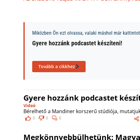
Miközben Ön ezt olvassa, valaki máshol már kattintott
Gyere hozzánk podcastet készíteni!
Tovább a cikkhez
Gyere hozzánk podcastet készít
Videó
Bérelhető a Mandiner korszerű stúdiója, mutatjuk
0
0
0
Megkönnyebbülhetünk: Magyar 