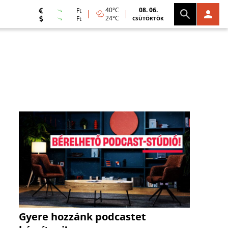
40°C
08. 06.
Ft
24°C
Ft
CSÜTÖRTÖK
Gyere hozzánk podcastet