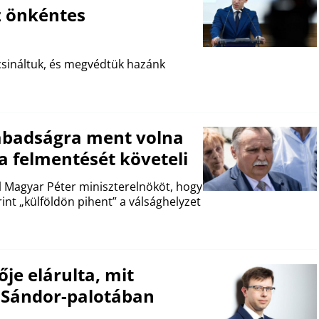
z önkéntes
csináltuk, és megvédtük hazánk
zabadságra ment volna
 a felmentését követeli
fel Magyar Péter miniszterelnököt, hogy
int „külföldön pihent” a válsághelyzet
ője elárulta, mit
a Sándor-palotában