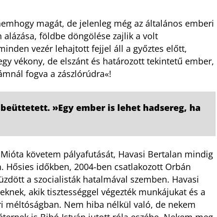
nemhogy magát, de jelenleg még az általános emberi
lázása, földbe döngölése zajlik a volt
den vezér lehajtott fejjel áll a győztes előtt,
egy vékony, de elszánt és határozott tekintetű ember,
yámnál fogva a zászlórúdra«!
 beüttetett. »Egy ember is lehet hadsereg, ha
 Mióta követem pályafutását, Havasi Bertalan mindig
n. Hősies időkben, 2004-ben csatlakozott Orbán
küzdött a szocialisták hatalmával szemben. Havasi
eknek, akik tisztességgel végezték munkájukat és a
eri méltóságban. Nem hiba nélkül való, de nekem