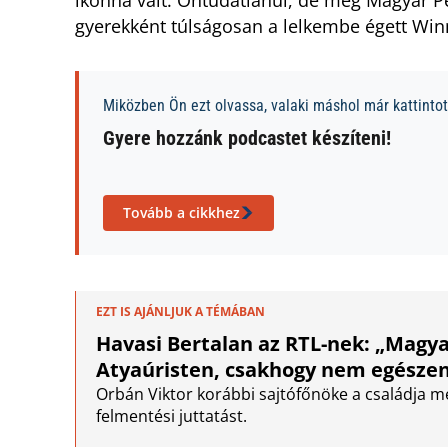
ikonná vált. Öntudatlanul, de még Magyar Pé
gyerekként túlságosan a lelkembe égett Win
Miközben Ön ezt olvassa, valaki máshol már kattintott
Gyere hozzánk podcastet készíteni!
Tovább a cikkhez
EZT IS AJÁNLJUK A TÉMÁBAN
Havasi Bertalan az RTL-nek: „Magyar
Atyaúristen, csakhogy nem egészen
Orbán Viktor korábbi sajtófőnöke a családja me
felmentési juttatást.