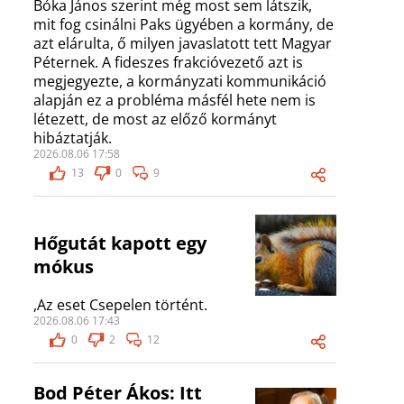
Bóka János szerint még most sem látszik,
mit fog csinálni Paks ügyében a kormány, de
azt elárulta, ő milyen javaslatott tett Magyar
Péternek. A fideszes frakcióvezető azt is
megjegyezte, a kormányzati kommunikáció
alapján ez a probléma másfél hete nem is
létezett, de most az előző kormányt
hibáztatják.
2026.08.06 17:58
13
0
9
Hőgutát kapott egy
mókus
,Az eset Csepelen történt.
2026.08.06 17:43
0
2
12
Bod Péter Ákos: Itt