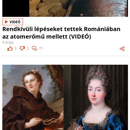
VIDEÓ
Rendkívüli lépéseket tettek Romániában
az atomerőmű mellett (VIDEÓ)
4 órája
3
2
71