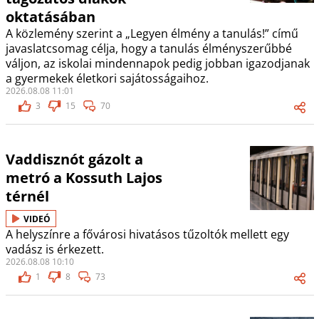
oktatásában
A közlemény szerint a „Legyen élmény a tanulás!” című
javaslatcsomag célja, hogy a tanulás élményszerűbbé
váljon, az iskolai mindennapok pedig jobban igazodjanak
a gyermekek életkori sajátosságaihoz.
2026.08.08 11:01
3
15
70
Vaddisznót gázolt a
metró a Kossuth Lajos
térnél
VIDEÓ
A helyszínre a fővárosi hivatásos tűzoltók mellett egy
vadász is érkezett.
2026.08.08 10:10
1
8
73