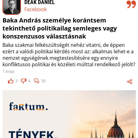
DEÁK DÁNIEL
Facebook
Baka András személye korántsem
tekinthető politikailag semleges vagy
konszenzusos választásnak
Baka szakmai felkészültségét nehéz vitatni, de éppen
ezért a valódi politikai kérdés most az: alkalmas lehet-e a
nemzet egységének megtestesítésére egy ennyire
konfliktusos politikai és közéleti múlttal rendelkező jelölt?
1 órája
3
4
56