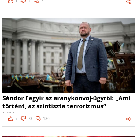
1
1
3
Sándor Fegyir az aranykonvoj-ügyről: „Ami
történt, az színtiszta terrorizmus”
7 órája
7
73
186