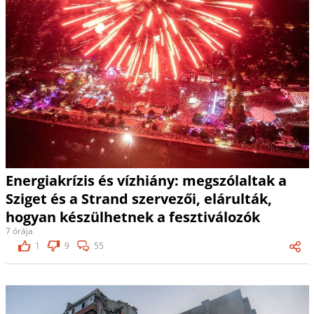
Energiakrízis és vízhiány: megszólaltak a
Sziget és a Strand szervezői, elárulták,
hogyan készülhetnek a fesztiválozók
7 órája
1
9
55