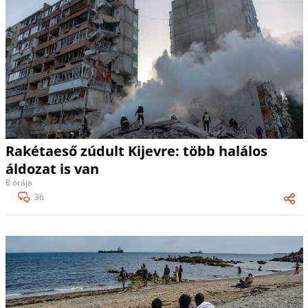
Rakétaeső zúdult Kijevre: több halálos
áldozat is van
8 órája
36