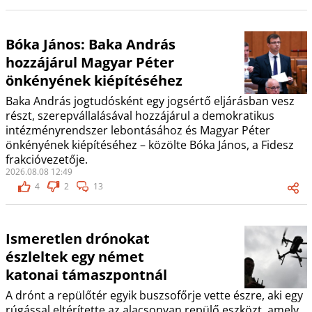
Bóka János: Baka András
hozzájárul Magyar Péter
önkényének kiépítéséhez
Baka András jogtudósként egy jogsértő eljárásban vesz
részt, szerepvállalásával hozzájárul a demokratikus
intézményrendszer lebontásához és Magyar Péter
önkényének kiépítéséhez – közölte Bóka János, a Fidesz
frakcióvezetője.
2026.08.08 12:49
4
2
13
Ismeretlen drónokat
észleltek egy német
katonai támaszpontnál
A drónt a repülőtér egyik buszsofőrje vette észre, aki egy
rúgással eltérítette az alacsonyan repülő eszközt, amely