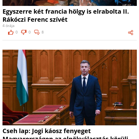
Egyszerre két francia hölgy is elrabolta II.
Rákóczi Ferenc szívét
4 órája
0
0
8
Cseh lap: Jogi káosz fenyeget
Magyarországon az elnökválasztás körüli