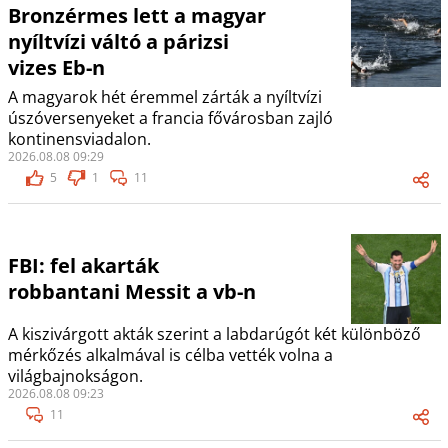
Bronzérmes lett a magyar
nyíltvízi váltó a párizsi
vizes Eb-n
A magyarok hét éremmel zárták a nyíltvízi
úszóversenyeket a francia fővárosban zajló
kontinensviadalon.
2026.08.08 09:29
5
1
11
FBI: fel akarták
robbantani Messit a vb-n
A kiszivárgott akták szerint a labdarúgót két különböző
mérkőzés alkalmával is célba vették volna a
világbajnokságon.
2026.08.08 09:23
11