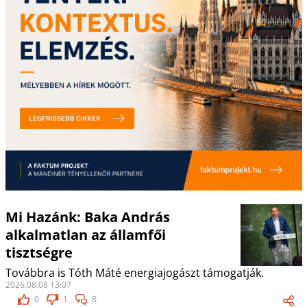
Mi Hazánk: Baka András
alkalmatlan az államfői
tisztségre
Továbbra is Tóth Máté energiajogászt támogatják.
2026.08.08 13:07
0
1
8