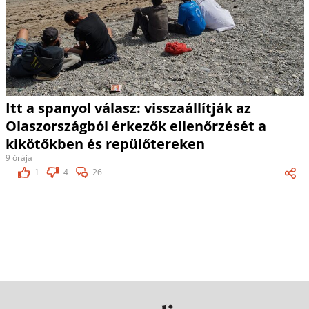
Itt a spanyol válasz: visszaállítják az
Olaszországból érkezők ellenőrzését a
kikötőkben és repülőtereken
9 órája
1
4
26