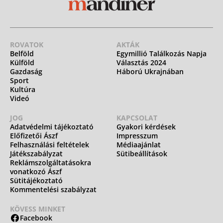
ROVATOK
AKTÁK
Belföld
Egymillió Találkozás Napja
Külföld
Választás 2024
Gazdaság
Háború Ukrajnában
Sport
Kultúra
Videó
JOG
KAPCSOLAT
Adatvédelmi tájékoztató
Gyakori kérdések
Előfizetői Ászf
Impresszum
Felhasználási feltételek
Médiaajánlat
Játékszabályzat
Sütibeállítások
Reklámszolgáltatásokra
vonatkozó Ászf
Sütitájékoztató
Kommentelési szabályzat
KÖVESS MINKET
Facebook