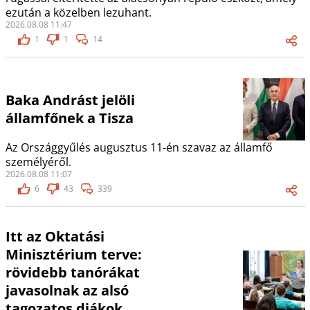
ezután a közelben lezuhant.
2026.08.08 11:47
1
1
14
Baka Andrást jelöli
államfőnek a Tisza
Az Országgyűlés augusztus 11-én szavaz az államfő
személyéről.
2026.08.08 11:07
6
43
339
Itt az Oktatási
Minisztérium terve:
rövidebb tanórákat
javasolnak az alsó
tagozatos diákok