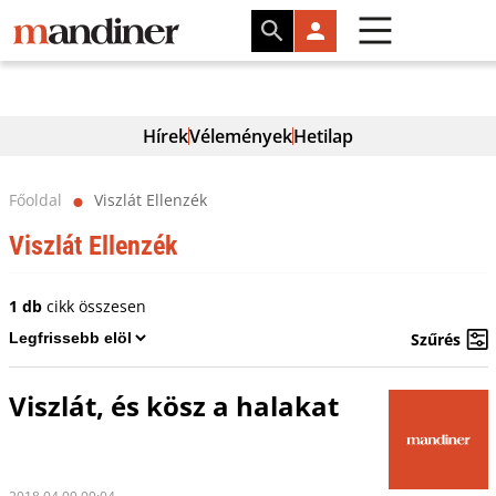
Hírek
Vélemények
Hetilap
Főoldal
Viszlát Ellenzék
⬤
Viszlát Ellenzék
1 db
cikk összesen
Szűrés
Viszlát, és kösz a halakat