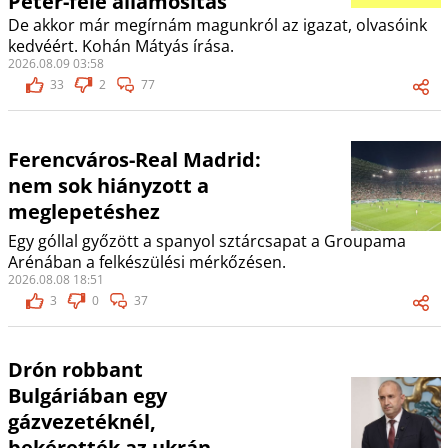
Péter-féle államosítás
De akkor már megírnám magunkról az igazat, olvasóink
kedvéért. Kohán Mátyás írása.
2026.08.09 03:58
33
2
77
Ferencváros-Real Madrid:
nem sok hiányzott a
meglepetéshez
Egy góllal győzött a spanyol sztárcsapat a Groupama
Arénában a felkészülési mérkőzésen.
2026.08.08 18:51
3
0
37
Drón robbant
Bulgáriában egy
gázvezetéknél,
bekérették az ukrán