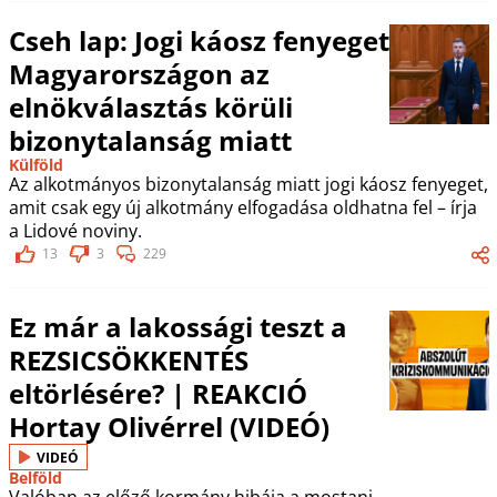
Cseh lap: Jogi káosz fenyeget
Magyarországon az
elnökválasztás körüli
bizonytalanság miatt
Külföld
Az alkotmányos bizonytalanság miatt jogi káosz fenyeget,
amit csak egy új alkotmány elfogadása oldhatna fel – írja
a Lidové noviny.
13
3
229
Ez már a lakossági teszt a
REZSICSÖKKENTÉS
eltörlésére? | REAKCIÓ
Hortay Olivérrel (VIDEÓ)
VIDEÓ
Belföld