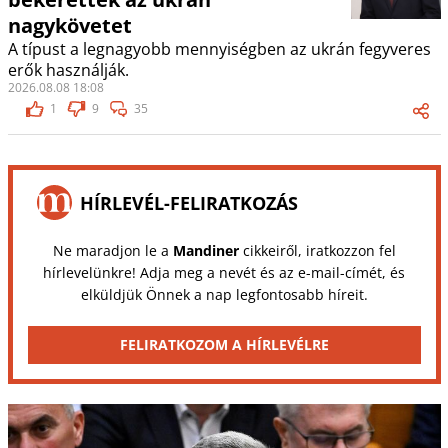
nagykövetet
A típust a legnagyobb mennyiségben az ukrán fegyveres
erők használják.
2026.08.08 18:08
1
9
35
HÍRLEVÉL-FELIRATKOZÁS
Ne maradjon le a
Mandiner
cikkeiről, iratkozzon fel
hírlevelünkre! Adja meg a nevét és az e-mail-címét, és
elküldjük Önnek a nap legfontosabb híreit.
FELIRATKOZOM A HÍRLEVÉLRE