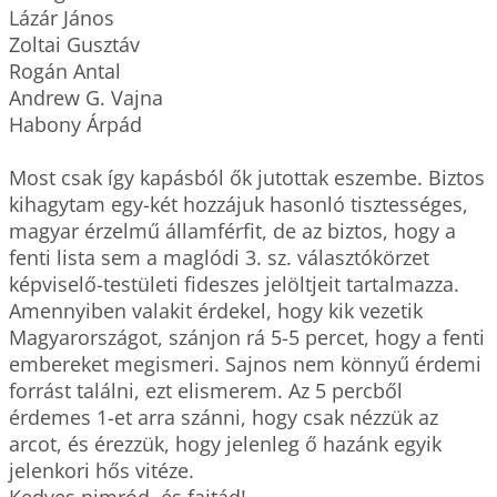
Lázár János

Zoltai Gusztáv

Rogán Antal

Andrew G. Vajna

Habony Árpád

Most csak így kapásból ők jutottak eszembe. Biztos 
kihagytam egy-két hozzájuk hasonló tisztességes, 
magyar érzelmű államférfit, de az biztos, hogy a 
fenti lista sem a maglódi 3. sz. választókörzet 
képviselő-testületi fideszes jelöltjeit tartalmazza.

Amennyiben valakit érdekel, hogy kik vezetik 
Magyarországot, szánjon rá 5-5 percet, hogy a fenti 
embereket megismeri. Sajnos nem könnyű érdemi 
forrást találni, ezt elismerem. Az 5 percből 
érdemes 1-et arra szánni, hogy csak nézzük az 
arcot, és érezzük, hogy jelenleg ő hazánk egyik 
jelenkori hős vitéze.
