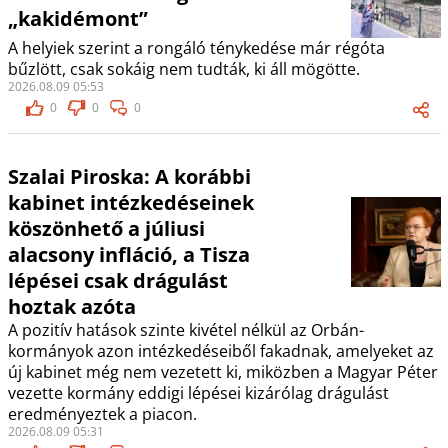
„kakidémont”
A helyiek szerint a rongáló ténykedése már régóta
bűzlött, csak sokáig nem tudták, ki áll mögötte.
2026.08.09 05:53
0
0
0
Szalai Piroska: A korábbi
kabinet intézkedéseinek
köszönhető a júliusi
alacsony infláció, a Tisza
lépései csak drágulást
hoztak azóta
A pozitív hatások szinte kivétel nélkül az Orbán-
kormányok azon intézkedéseiből fakadnak, amelyeket az
új kabinet még nem vezetett ki, miközben a Magyar Péter
vezette kormány eddigi lépései kizárólag drágulást
eredményeztek a piacon.
2026.08.09 05:31