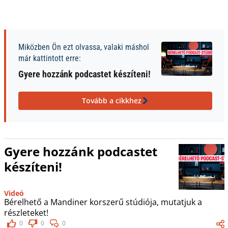
Miközben Ön ezt olvassa, valaki máshol
már kattintott erre:
Gyere hozzánk podcastet készíteni!
Tovább a cikkhez
Gyere hozzánk podcastet
készíteni!
Videó
Bérelhető a Mandiner korszerű stúdiója, mutatjuk a
részleteket!
0
0
0