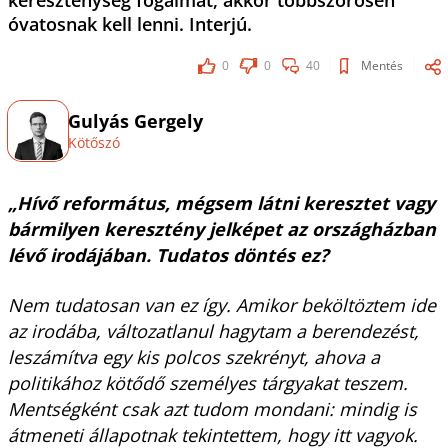
kereszténység fogalmát, akkor többszörösen
óvatosnak kell lenni. Interjú.
0
0
40
Mentés
Gulyás Gergely
Kötőszó
„Hívő református, mégsem látni keresztet vagy
bármilyen keresztény jelképet az országházban
lévő irodájában. Tudatos döntés ez?
Nem tudatosan van ez így. Amikor beköltöztem ide
az irodába, változatlanul hagytam a berendezést,
leszámítva egy kis polcos szekrényt, ahova a
politikához kötődő személyes tárgyakat teszem.
Mentségként csak azt tudom mondani: mindig is
átmeneti állapotnak tekintettem, hogy itt vagyok.