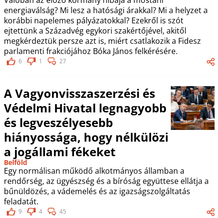
Valóban az előző kormány hibája a mostani
energiaválság? Mi lesz a hatósági árakkal? Mi a helyzet a
korábbi napelemes pályázatokkal? Ezekről is szót
ejtettünk a Századvég egykori szakértőjével, akitől
megkérdeztük persze azt is, miért csatlakozik a Fidesz
parlamenti frakciójához Bóka János felkérésére.
6
1
27
A Vagyonvisszaszerzési és
Védelmi Hivatal legnagyobb
és legveszélyesebb
hiányossága, hogy nélkülözi
a jogállami fékeket
Belföld
Egy normálisan működő alkotmányos államban a
rendőrség, az ügyészség és a bíróság együttese ellátja a
bűnüldözés, a vádemelés és az igazságszolgáltatás
feladatát.
9
4
45