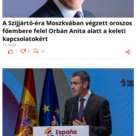
A Szijjártó-éra Moszkvában végzett oroszos
főembere felel Orbán Anita alatt a keleti
kapcsolatokért
15 órája
1
6
34