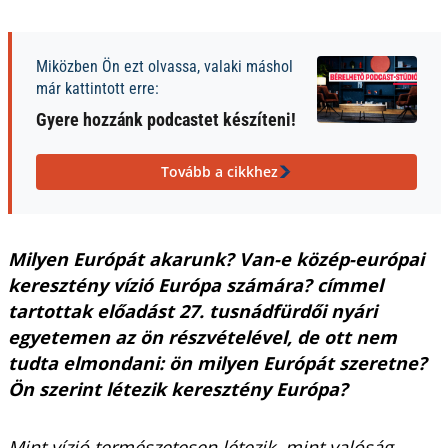
Miközben Ön ezt olvassa, valaki máshol
már kattintott erre:
Gyere hozzánk podcastet készíteni!
Tovább a cikkhez
Milyen Európát akarunk? Van-e közép-európai
keresztény vízió Európa számára? címmel
tartottak előadást 27. tusnádfürdői nyári
egyetemen az ön részvételével, de ott nem
tudta elmondani: ön milyen Európát szeretne?
Ön szerint létezik keresztény Európa?
Mint vízió természetesen létezik, mint valóság