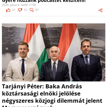
Gyere hozzánk podcastet készíteni!
2026. július 6. hétfő 11:58
31
15
97
Tarjányi Péter: Baka András
köztársasági elnöki jelölése
négyszeres közjogi dilemmát jelent