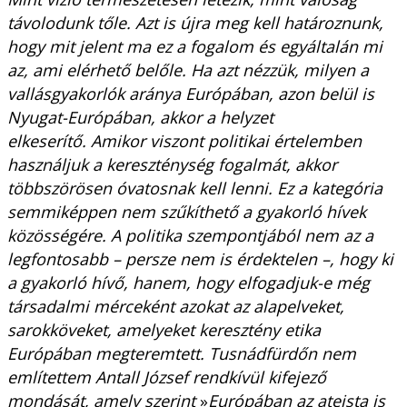
távolodunk tőle. Azt is újra meg kell határoznunk,
hogy mit jelent ma ez a fogalom és egyáltalán mi
az, ami elérhető belőle. Ha azt nézzük, milyen a
vallásgyakorlók aránya Európában, azon belül is
Nyugat-Európában, akkor a helyzet
elkeserítő. Amikor viszont politikai értelemben
használjuk a kereszténység fogalmát, akkor
többszörösen óvatosnak kell lenni. Ez a kategória
semmiképpen nem szűkíthető a gyakorló hívek
közösségére. A politika szempontjából nem az a
legfontosabb – persze nem is érdektelen –, hogy ki
a gyakorló hívő, hanem, hogy elfogadjuk-e még
társadalmi mérceként azokat az alapelveket,
sarokköveket, amelyeket keresztény etika
Európában megteremtett. Tusnádfürdőn nem
említettem Antall József rendkívül kifejező
mondását, amely szerint
»
Európában az ateista is