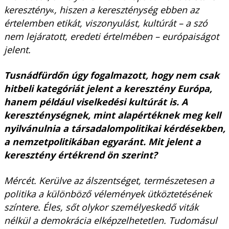
keresztény
«
, hiszen a kereszténység ebben az
értelemben etikát, viszonyulást, kultúrát – a szó
nem lejáratott, eredeti értelmében – európaiságot
jelent.
Tusnádfürdőn úgy fogalmazott, hogy nem csak
hitbeli kategóriát jelent a keresztény Európa,
hanem például viselkedési kultúrát is. A
kereszténységnek, mint alapértéknek meg kell
nyilvánulnia a társadalompolitikai kérdésekben,
a nemzetpolitikában egyaránt. Mit jelent a
keresztény értékrend ön szerint?
Mércét. Kerülve az álszentséget, természetesen a
politika a különböző vélemények ütköztetésének
színtere. Éles, sőt olykor személyeskedő viták
nélkül a demokrácia elképzelhetetlen. Tudomásul