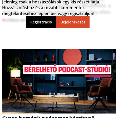
Jelenleg csak a hozzászólások egy kis részét látja.
puccsot készítenek elő a korrupciót felszámoló, a 
Hozzászóláshoz és a további kommentek
nemzet szuverenitását visszaállító kormány ellen.
megtekintéséhez lépjen be, vagy regisztráljon!
Válasz erre
4
6
Regisztráció
Bejelentkezés