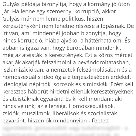
Gulyás példája bizonyítja, hogy a kormány jó úton 
jár. Ha lenne egy szemernyi korrupció, akkor 
Gulyás már nem lenne politikus, hiszen 
keresztényként nem lehetne részese a lopásnak. De 
itt van, ami mindennél jobban bizonyítja, hogy 
nincs korrupció, hiába ajvékol a háttérhatalom. És 
abban is igaza van, hogy Európában mindenki, 
még az ateisták is keresztények. Ezt a közös mércét 
akarják akarják felszámolni a bevándoroltatásban, 
iszlamizációban, a nemzetek felszámolásában és a 
homoszexuális ideológia elterjesztésében érdekelt 
ideológiai népirtók, sorosok és simicskák. Ezért kell 
keresztes háborút hirdetni ellenük keresztényeknek 
és ateistáknak egyaránt! És ki kell mondani: aki 
nincs velünk, az ellenség. Homoszexuálisok, 
zsidók, muszlimok, liberálisok és szocialisták 
egyaránt, hiszen ők mindannyian - fizetett 
ügynökként, gonoszsából vagy tudatlanságból - a 
háttérhatalmi pénzszivattyú szekerét tolják, és 