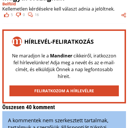
Belföld
Kellemetlen kérdésekre kell választ adnia a jelöltnek.
5
0
16
HÍRLEVÉL-FELIRATKOZÁS
Ne maradjon le a
Mandiner
cikkeiről, iratkozzon
fel hírlevelünkre! Adja meg a nevét és az e-mail-
címét, és elküldjük Önnek a nap legfontosabb
híreit.
FELIRATKOZOM A HÍRLEVÉLRE
Összesen 40 komment
A kommentek nem szerkesztett tartalmak,
tartalmuk a szerzőjük álláspontját tükrözi.