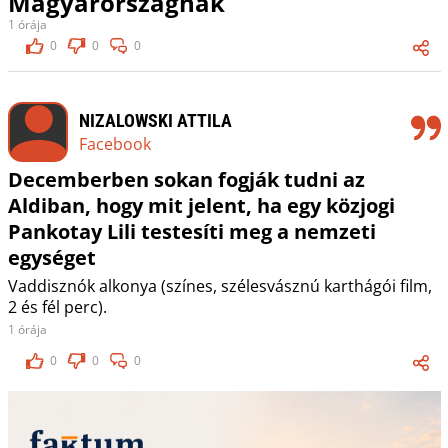
Magyarországnak
1 órája
0
0
0
NIZALOWSKI ATTILA
Facebook
Decemberben sokan fogják tudni az
Aldiban, hogy mit jelent, ha egy közjogi
Pankotay Lili testesíti meg a nemzeti
egységet
Vaddisznók alkonya (színes, szélesvásznú karthágói film,
2 és fél perc).
1 órája
0
0
0