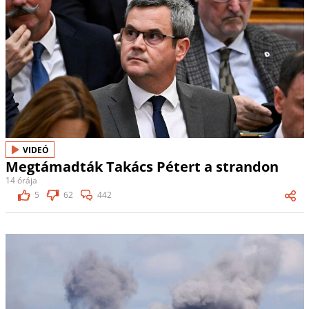
VIDEÓ
Megtámadták Takács Pétert a strandon
14 órája
5
62
442