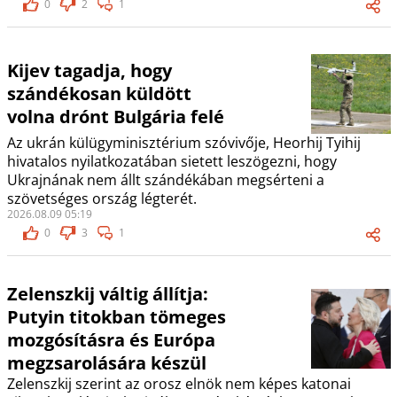
0
2
1
Kijev tagadja, hogy
szándékosan küldött
volna drónt Bulgária felé
Az ukrán külügyminisztérium szóvivője, Heorhij Tyihij
hivatalos nyilatkozatában sietett leszögezni, hogy
Ukrajnának nem állt szándékában megsérteni a
szövetséges ország légterét.
2026.08.09 05:19
0
3
1
Zelenszkij váltig állítja:
Putyin titokban tömeges
mozgósításra és Európa
megzsarolására készül
Zelenszkij szerint az orosz elnök nem képes katonai