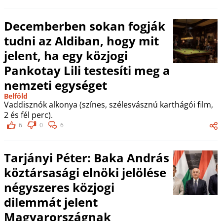
Decemberben sokan fogják
tudni az Aldiban, hogy mit
jelent, ha egy közjogi
Pankotay Lili testesíti meg a
nemzeti egységet
Belföld
Vaddisznók alkonya (színes, szélesvásznú karthágói film,
2 és fél perc).
6
0
6
Tarjányi Péter: Baka András
köztársasági elnöki jelölése
négyszeres közjogi
dilemmát jelent
Magyarországnak