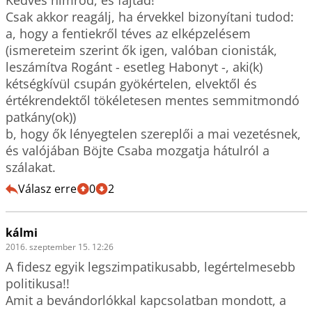
Kedves nimród, és fajtád!

Csak akkor reagálj, ha érvekkel bizonyítani tudod: 

a, hogy a fentiekről téves az elképzelésem 
(ismereteim szerint ők igen, valóban cionisták, 
leszámítva Rogánt - esetleg Habonyt -, aki(k) 
kétségkívül csupán gyökértelen, elvektől és 
értékrendektől tökéletesen mentes semmitmondó 
patkány(ok))

b, hogy ők lényegtelen szereplői a mai vezetésnek, 
és valójában Böjte Csaba mozgatja hátulról a 
szálakat.
Válasz erre
0
2
kálmi
2016. szeptember 15. 12:26
A fidesz egyik legszimpatikusabb, legértelmesebb 
politikusa!!

Amit a bevándorlókkal kapcsolatban mondott, a 