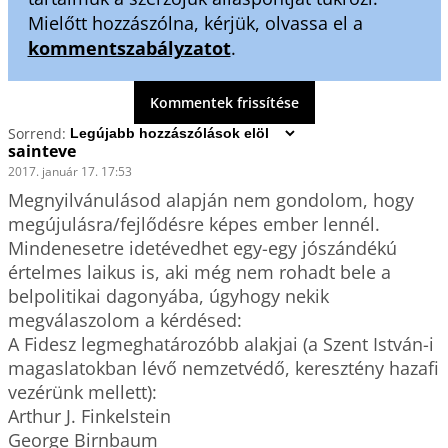
Mielőtt hozzászólna, kérjük, olvassa el a
kommentszabályzatot
.
Kommentek frissítése
Sorrend:
sainteve
2017. január 17. 17:53
Megnyilvánulásod alapján nem gondolom, hogy 
megújulásra/fejlődésre képes ember lennél. 
Mindenesetre idetévedhet egy-egy jószándékú 
értelmes laikus is, aki még nem rohadt bele a 
belpolitikai dagonyába, úgyhogy nekik 
megválaszolom a kérdésed:

A Fidesz legmeghatározóbb alakjai (a Szent István-i 
magaslatokban lévő nemzetvédő, keresztény hazafi 
vezérünk mellett):

Arthur J. Finkelstein

George Birnbaum
