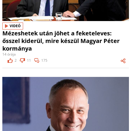
VIDEÓ
Mézeshetek után jöhet a feketeleves:
ősszel kiderül, mire készül Magyar Péter
kormánya
14 órája
2
11
175