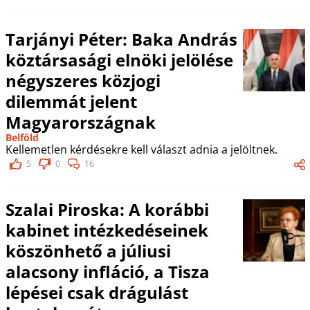
Tarjányi Péter: Baka András
köztársasági elnöki jelölése
négyszeres közjogi
dilemmát jelent
Magyarországnak
Belföld
Kellemetlen kérdésekre kell választ adnia a jelöltnek.
5
0
16
Szalai Piroska: A korábbi
kabinet intézkedéseinek
köszönhető a júliusi
alacsony infláció, a Tisza
lépései csak drágulást