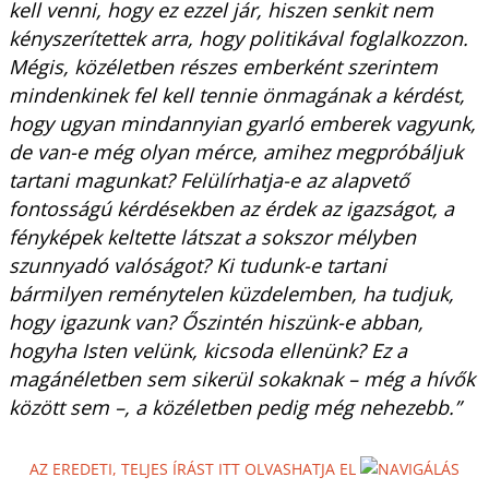
kell venni, hogy ez ezzel jár, hiszen senkit nem
kényszerítettek arra, hogy politikával foglalkozzon.
Mégis, közéletben részes emberként szerintem
mindenkinek fel kell tennie önmagának a kérdést,
hogy ugyan mindannyian gyarló emberek vagyunk,
de van-e még olyan mérce, amihez megpróbáljuk
tartani magunkat? Felülírhatja-e az alapvető
fontosságú kérdésekben az érdek az igazságot, a
fényképek keltette látszat a sokszor mélyben
szunnyadó valóságot? Ki tudunk-e tartani
bármilyen reménytelen küzdelemben, ha tudjuk,
hogy igazunk van? Őszintén hiszünk-e abban,
hogyha Isten velünk, kicsoda ellenünk? Ez a
magánéletben sem sikerül sokaknak – még a hívők
között sem –, a közéletben pedig még nehezebb.”
AZ EREDETI, TELJES ÍRÁST ITT OLVASHATJA EL