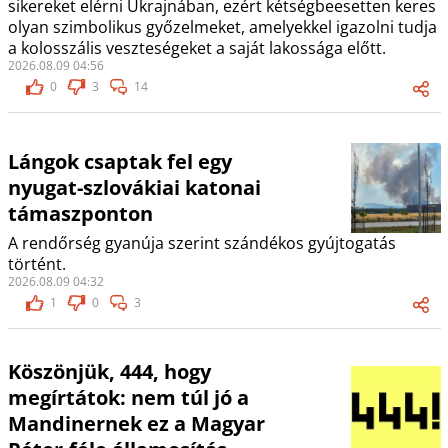
sikereket elérni Ukrajnában, ezért kétségbeesetten keres
olyan szimbolikus győzelmeket, amelyekkel igazolni tudja
a kolosszális veszteségeket a saját lakossága előtt.
2026.08.09 04:56
0
3
14
Lángok csaptak fel egy
nyugat-szlovákiai katonai
támaszponton
A rendőrség gyanúja szerint szándékos gyújtogatás
történt.
2026.08.09 04:32
1
0
3
Köszönjük, 444, hogy
megírtátok: nem túl jó a
Mandinernek ez a Magyar