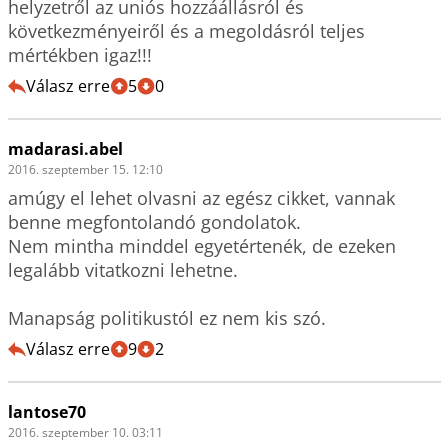
helyzetről az uniós hozzáállásról és 
következményeiről és a megoldásról teljes 
mértékben igaz!!!
Válasz erre
5
0
madarasi.abel
2016. szeptember 15. 12:10
amúgy el lehet olvasni az egész cikket, vannak 
benne megfontolandó gondolatok.

Nem mintha minddel egyetértenék, de ezeken 
legalább vitatkozni lehetne.

Manapság politikustól ez nem kis szó.
Válasz erre
9
2
lantose70
2016. szeptember 10. 03:11