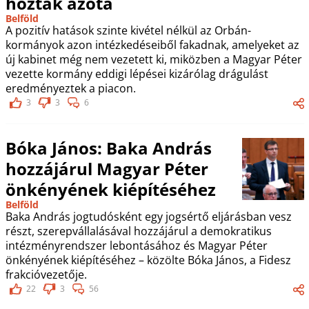
hoztak azóta
Belföld
A pozitív hatások szinte kivétel nélkül az Orbán-
kormányok azon intézkedéseiből fakadnak, amelyeket az
új kabinet még nem vezetett ki, miközben a Magyar Péter
vezette kormány eddigi lépései kizárólag drágulást
eredményeztek a piacon.
3
3
6
Bóka János: Baka András
hozzájárul Magyar Péter
önkényének kiépítéséhez
Belföld
Baka András jogtudósként egy jogsértő eljárásban vesz
részt, szerepvállalásával hozzájárul a demokratikus
intézményrendszer lebontásához és Magyar Péter
önkényének kiépítéséhez – közölte Bóka János, a Fidesz
frakcióvezetője.
22
3
56