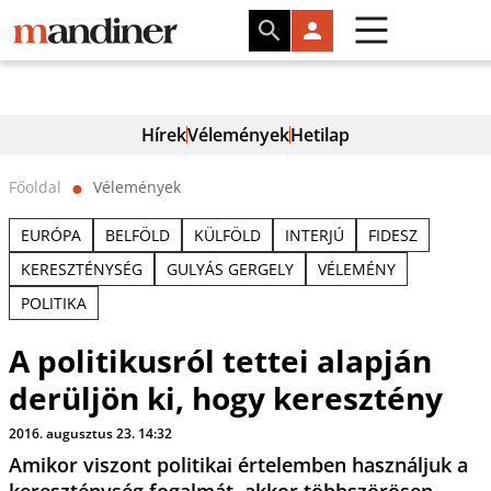
Hírek
Vélemények
Hetilap
Főoldal
Vélemények
⬤
EURÓPA
BELFÖLD
KÜLFÖLD
INTERJÚ
FIDESZ
KERESZTÉNYSÉG
GULYÁS GERGELY
VÉLEMÉNY
POLITIKA
A politikusról tettei alapján
derüljön ki, hogy keresztény
2016. augusztus 23. 14:32
Amikor viszont politikai értelemben használjuk a