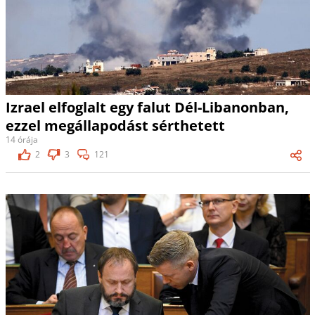
Izrael elfoglalt egy falut Dél-Libanonban,
ezzel megállapodást sérthetett
14 órája
2
3
121