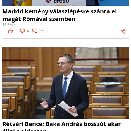
Madrid kemény válaszlépésre szánta el
magát Rómával szemben
16 órája
0
4
27
Rétvári Bence: Baka András bosszút akar