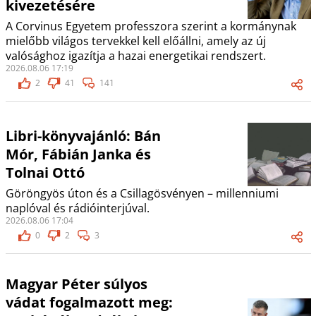
kivezetésére
A Corvinus Egyetem professzora szerint a kormánynak
mielőbb világos tervekkel kell előállni, amely az új
valósághoz igazítja a hazai energetikai rendszert.
2026.08.06 17:19
2
41
141
Libri-könyvajánló: Bán
Mór, Fábián Janka és
Tolnai Ottó
Göröngyös úton és a Csillagösvényen – millenniumi
naplóval és rádióinterjúval.
2026.08.06 17:04
0
2
3
Magyar Péter súlyos
vádat fogalmazott meg: