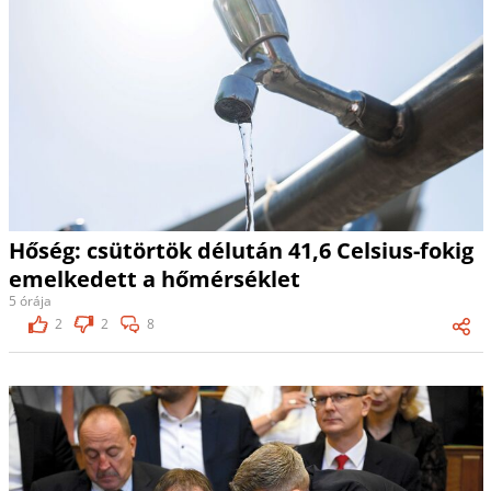
Hőség: csütörtök délután 41,6 Celsius-fokig
emelkedett a hőmérséklet
5 órája
2
2
8