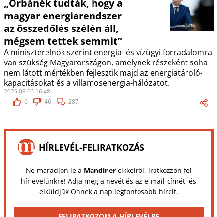
„Orbánék tudták, hogy a
magyar energiarendszer
az összedőlés szélén áll,
mégsem tettek semmit”
A miniszterelnök szerint energia- és vízügyi forradalomra
van szükség Magyarországon, amelynek részeként soha
nem látott mértékben fejlesztik majd az energiatároló-
kapacitásokat és a villamosenergia-hálózatot.
2026.08.06 16:48
6
46
287
HÍRLEVÉL-FELIRATKOZÁS
Ne maradjon le a
Mandiner
cikkeiről, iratkozzon fel
hírlevelünkre! Adja meg a nevét és az e-mail-címét, és
elküldjük Önnek a nap legfontosabb híreit.
FELIRATKOZOM A HÍRLEVÉLRE