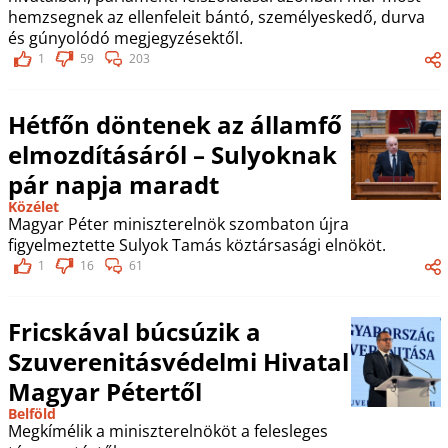
hemzsegnek az ellenfeleit bántó, személyeskedő, durva
és gúnyolódó megjegyzésektől.
1
59
203
Hétfőn döntenek az államfő
elmozdításáról – Sulyoknak
pár napja maradt
Közélet
Magyar Péter miniszterelnök szombaton újra
figyelmeztette Sulyok Tamás köztársasági elnököt.
1
16
61
Fricskával búcsúzik a
Szuverenitásvédelmi Hivatal
Magyar Pétertől
Belföld
Megkímélik a miniszterelnököt a felesleges