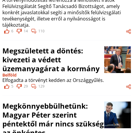
A törvénymódosítás létrehozza a Minősített Iratok
Felülvizsgálatát Segítő Tanácsadó Bizottságot, amely
konkrét javaslatokkal segíti a minősítők felülvizsgálati
tevékenységét, illetve erről a nyilvánosságot is
tájékoztatja.
6
14
110
Megszületett a döntés:
kivezeti a védett
üzemanyagárat a kormány
Belföld
Elfogadta a törvényt kedden az Országgyűlés.
5
29
129
Megkönnyebbülhetünk:
Magyar Péter szerint
péntektől már nincs szükség
az önkéntes