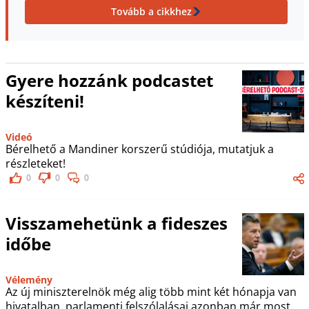
Tovább a cikkhez
Gyere hozzánk podcastet
készíteni!
Videó
Bérelhető a Mandiner korszerű stúdiója, mutatjuk a
részleteket!
0
0
0
Visszamehetünk a fideszes
időbe
Vélemény
Az új miniszterelnök még alig több mint két hónapja van
hivatalban, parlamenti felszólalásai azonban már most