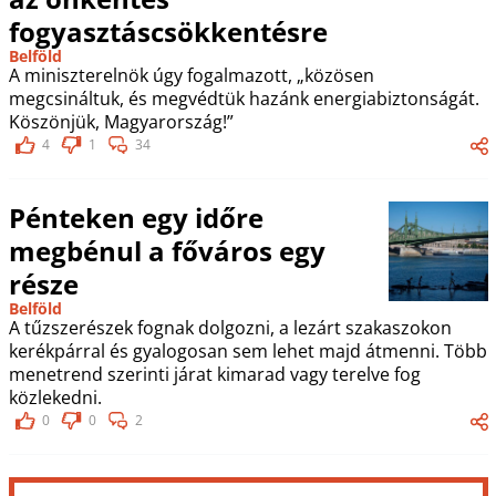
fogyasztáscsökkentésre
Belföld
A miniszterelnök úgy fogalmazott, „közösen
megcsináltuk, és megvédtük hazánk energiabiztonságát.
Köszönjük, Magyarország!”
4
1
34
Pénteken egy időre
megbénul a főváros egy
része
Belföld
A tűzszerészek fognak dolgozni, a lezárt szakaszokon
kerékpárral és gyalogosan sem lehet majd átmenni. Több
menetrend szerinti járat kimarad vagy terelve fog
közlekedni.
0
0
2