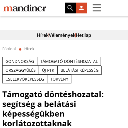
Hírek
Vélemények
Hetilap
Főoldal
Hírek
⬤
GONDNOKSÁG
TÁMOGATÓ DÖNTÉSHOZATAL
ORSZÁGGYŰLÉS
ÚJ PTK
BELÁTÁSI KÉPESSÉG
CSELEKVŐKÉPESSÉG
TÖRVÉNY
Támogató döntéshozatal:
segítség a belátási
képességükben
korlátozottaknak