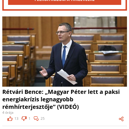
Rétvári Bence: „Magyar Péter lett a paksi
energiakrízis legnagyobb
rémhírterjesztője” (VIDEÓ)
4 órája
13
1
25