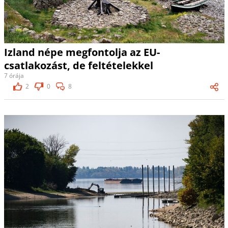
Izland népe megfontolja az EU-
csatlakozást, de feltételekkel
7 órája
2
0
8