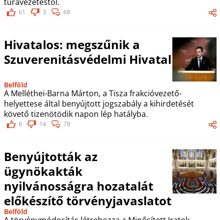
túravezetéstől.
61
3
68
Hivatalos: megszűnik a
Szuverenitásvédelmi Hivatal
Belföld
A Melléthei-Barna Márton, a Tisza frakcióvezető-
helyettese által benyújtott jogszabály a kihirdetését
követő tizenötödik napon lép hatályba.
6
14
78
Benyújtották az
ügynökakták
nyilvánosságra hozatalát
előkészítő törvényjavaslatot
Belföld