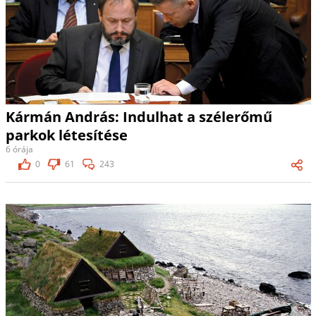
Kármán András: Indulhat a szélerőmű
parkok létesítése
6 órája
0
61
243