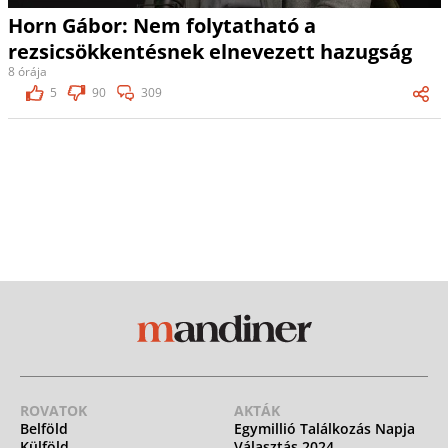
Horn Gábor: Nem folytatható a
rezsicsökkentésnek elnevezett hazugság
8 órája
5
90
309
ROVATOK
AKTÁK
Belföld
Egymillió Találkozás Napja
Külföld
Választás 2024