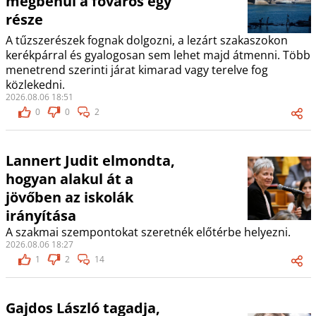
megbénul a főváros egy
része
A tűzszerészek fognak dolgozni, a lezárt szakaszokon
kerékpárral és gyalogosan sem lehet majd átmenni. Több
menetrend szerinti járat kimarad vagy terelve fog
közlekedni.
2026.08.06 18:51
0
0
2
Lannert Judit elmondta,
hogyan alakul át a
jövőben az iskolák
irányítása
A szakmai szempontokat szeretnék előtérbe helyezni.
2026.08.06 18:27
1
2
14
Gajdos László tagadja,