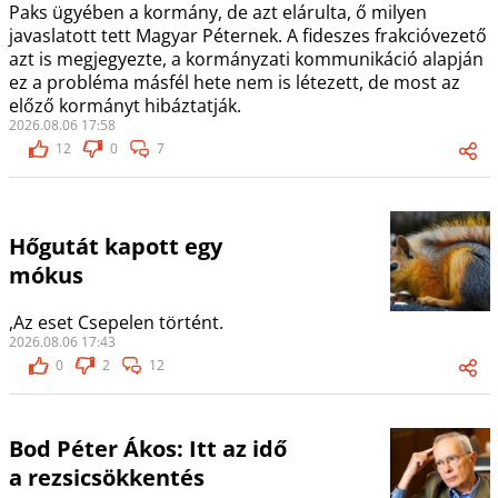
Paks ügyében a kormány, de azt elárulta, ő milyen
javaslatott tett Magyar Péternek. A fideszes frakcióvezető
azt is megjegyezte, a kormányzati kommunikáció alapján
ez a probléma másfél hete nem is létezett, de most az
előző kormányt hibáztatják.
2026.08.06 17:58
12
0
7
Hőgutát kapott egy
mókus
,Az eset Csepelen történt.
2026.08.06 17:43
0
2
12
Bod Péter Ákos: Itt az idő
a rezsicsökkentés