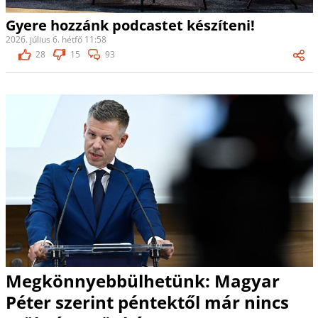
Gyere hozzánk podcastet készíteni!
2026. július 6. hétfő 11:58
28
15
93
Megkönnyebbülhetünk: Magyar
Péter szerint péntektől már nincs