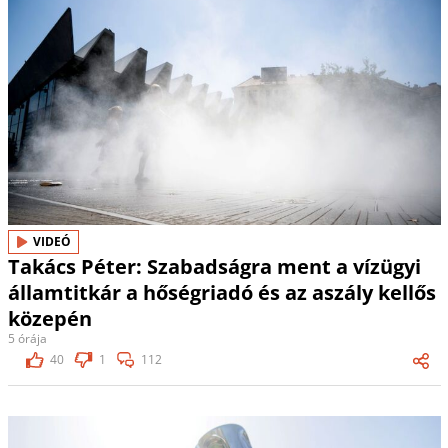
VIDEÓ
Takács Péter: Szabadságra ment a vízügyi
államtitkár a hőségriadó és az aszály kellős
közepén
5 órája
40
1
112