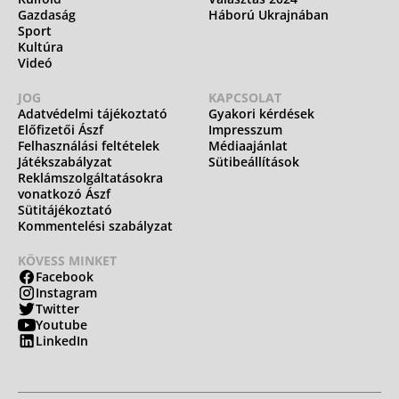
Gazdaság
Háború Ukrajnában
Sport
Kultúra
Videó
JOG
KAPCSOLAT
Adatvédelmi tájékoztató
Gyakori kérdések
Előfizetői Ászf
Impresszum
Felhasználási feltételek
Médiaajánlat
Játékszabályzat
Sütibeállítások
Reklámszolgáltatásokra
vonatkozó Ászf
Sütitájékoztató
Kommentelési szabályzat
KÖVESS MINKET
Facebook
Instagram
Twitter
Youtube
LinkedIn