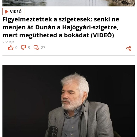
VIDEÓ
Figyelmeztettek a szigetesek: senki ne
menjen át Dunán a Hajógyári-szigetre,
mert megütheted a bokádat (VIDEÓ)
8 órája
0
9
27