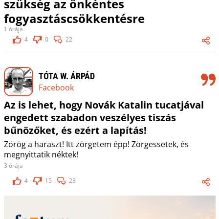
szükség az önkéntes
fogyasztáscsökkentésre
1 órája
4
0
22
TÓTA W. ÁRPÁD
Facebook
Az is lehet, hogy Novák Katalin tucatjával
engedett szabadon veszélyes tiszás
bűnözőket, és ezért a lapítás!
Zörög a haraszt! Itt zörgetem épp! Zörgessetek, és
megnyittatik néktek!
3 órája
4
15
23