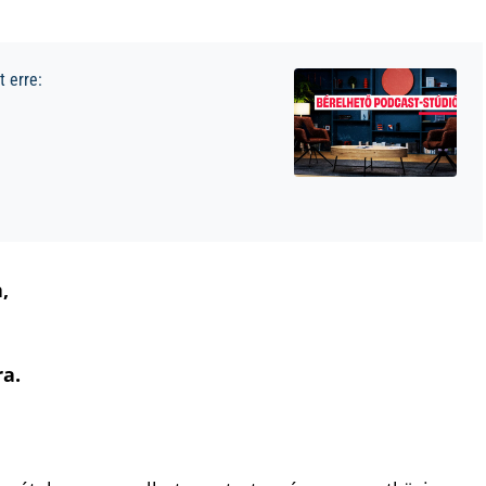
 erre:
,
a.