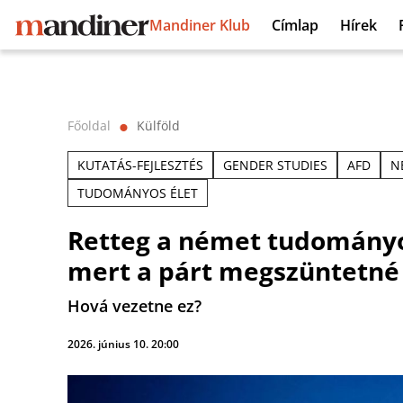
Mandiner Klub
Címlap
Hírek
Főoldal
Külföld
⬤
KUTATÁS-FEJLESZTÉS
GENDER STUDIES
AFD
N
TUDOMÁNYOS ÉLET
Retteg a német tudományos
mert a párt megszüntetné
Hová vezetne ez?
2026. június 10. 20:00