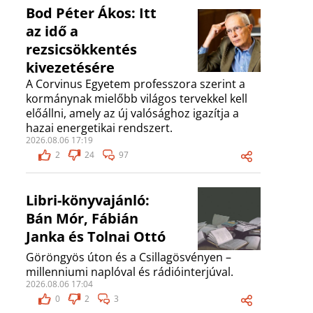
Bod Péter Ákos: Itt
az idő a
rezsicsökkentés
kivezetésére
A Corvinus Egyetem professzora szerint a
kormánynak mielőbb világos tervekkel kell
előállni, amely az új valósághoz igazítja a
hazai energetikai rendszert.
2026.08.06 17:19
2
24
97
Libri-könyvajánló:
Bán Mór, Fábián
Janka és Tolnai Ottó
Göröngyös úton és a Csillagösvényen –
millenniumi naplóval és rádióinterjúval.
2026.08.06 17:04
0
2
3