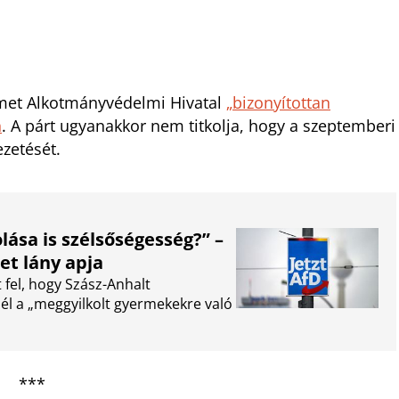
német Alkotmányvédelmi Hivatal
„bizonyítottan
n
. A párt ugyanakkor nem titkolja, hogy a szeptemberi
ezetését.
ása is szélsőségesség?” –
et lány apja
 fel, hogy Szász-Anhalt
él a „meggyilkolt gyermekekre való
***