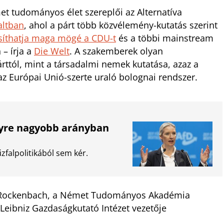
t tudományos élet szereplői az Alternatíva
altban
, ahol a párt több közvélemény-kutatás szerint
síthatja maga mögé a CDU-t
és a többi mainstream
 – írja a
Die Welt
. A szakemberek olyan
árttól, mint a társadalmi nemek kutatása, azaz a
az Európai Unió-szerte uraló bolognai rendszer.
gyre nagyobb arányban
falpolitikából sem kér.
na Rockenbach, a Német Tudományos Akadémia
 Leibniz Gazdaságkutató Intézet vezetője