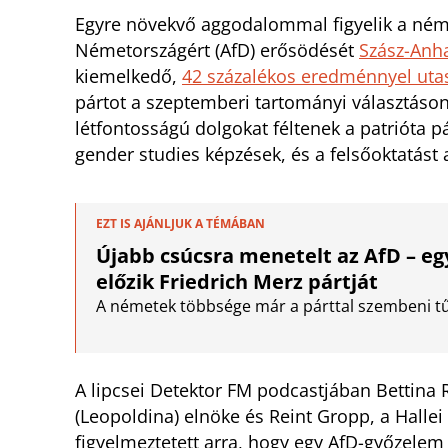
Egyre növekvő aggodalommal figyelik a néme
Németországért (AfD) erősödését
Szász-Anh
kiemelkedő,
42 százalékos eredménnyel uta
pártot a szeptemberi tartományi választáson
létfontosságú dolgokat féltenek a patrióta p
gender studies képzések, és a felsőoktatást 
EZT IS AJÁNLJUK A TÉMÁBAN
Újabb csúcsra menetelt az AfD – e
előzik Friedrich Merz pártját
A németek többsége már a párttal szembeni tűz
A lipcsei Detektor FM podcastjában Betti
(Leopoldina) elnöke és Reint Gropp, a Hallei
figyelmeztetett arra, hogy egy AfD-győzelem