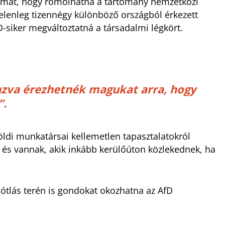
lémát, hogy romolhatna a tartomány nemzetközi
elenleg tizennégy különböző országból érkezett
D-siker megváltoztatná a társadalmi légkört.
zva érezhetnék magukat arra, hogy
”.
öldi munkatársai kellemetlen tapasztalatokról
 és vannak, akik inkább kerülőúton közlekednek, ha
ótlás terén is gondokat okozhatna az AfD