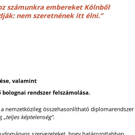
koz számunkra embereket Kölnből
ják: nem szeretnének itt élni.”
ése, valamint
 bolognai rendszer felszámolása.
te a nemzetközileg összehasonlítható diplomarendszer
g
„teljes képtelenség”
.
et tudományos szervezeteket, hogy határozottabban