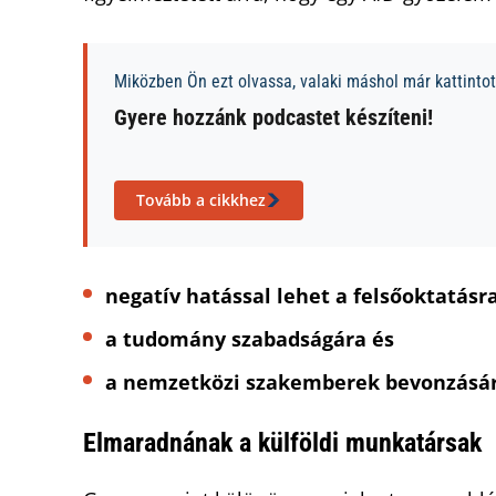
Miközben Ön ezt olvassa, valaki máshol már kattintott
Gyere hozzánk podcastet készíteni!
Tovább a cikkhez
negatív hatással lehet a felsőoktatásra
a tudomány szabadságára és
a nemzetközi szakemberek bevonzásár
Elmaradnának a külföldi munkatársak