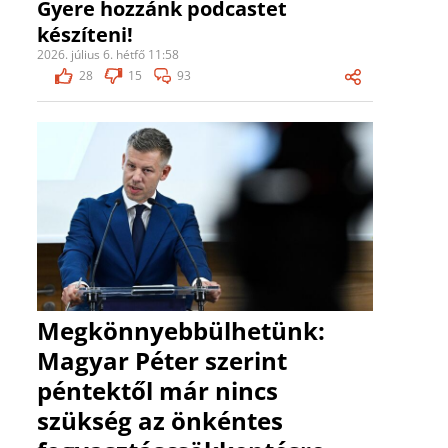
Gyere hozzánk podcastet
készíteni!
2026. július 6. hétfő 11:58
28
15
93
Megkönnyebbülhetünk:
Magyar Péter szerint
péntektől már nincs
szükség az önkéntes