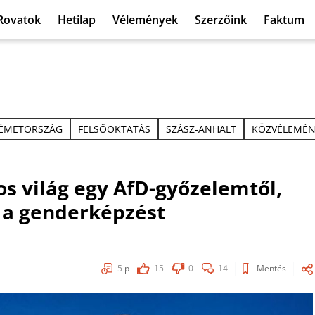
Rovatok
Hetilap
Vélemények
Szerzőink
Faktum
ÉMETORSZÁG
FELSŐOKTATÁS
SZÁSZ-ANHALT
KÖZVÉLEMÉN
 világ egy AfD-győzelemtől,
 a genderképzést
5
p
15
0
14
Mentés