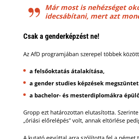
Már most is nehézséget o
idecsábítani, mert azt mond
Csak a genderképzést ne!
Az AfD programjában szerepel többek között
a felsőoktatás átalakítása,
a gender studies képzések megszüntet
a bachelor- és mesterdiplomákra épülő
Gropp ezt határozottan elutasította. Szerin
„óriási előrelépés” volt, annak eltörlése pedi
A kutató egyúttal arra szólította fel a ném