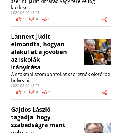
szerinti járat kimarad vagy terelve fog
közlekedni.
2026.08.06 18:51
0
0
0
Lannert Judit
elmondta, hogyan
alakul át a jövőben
az iskolák
irányítása
A szakmai szempontokat szeretnék előtérbe
helyezni.
2026.08.06 18:27
1
0
6
Gajdos László
tagadja, hogy
szabadságra ment
volna az