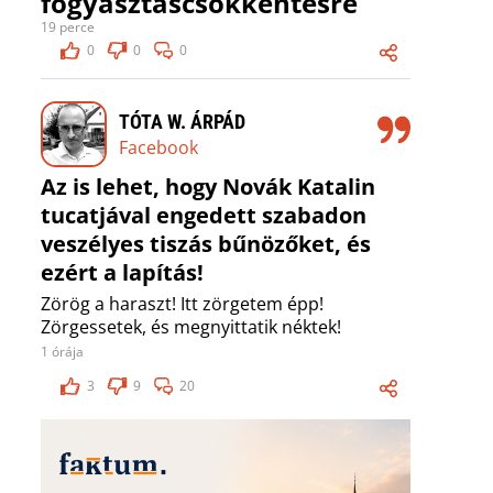
fogyasztáscsökkentésre
19 perce
0
0
0
TÓTA W. ÁRPÁD
Facebook
Az is lehet, hogy Novák Katalin
tucatjával engedett szabadon
veszélyes tiszás bűnözőket, és
ezért a lapítás!
Zörög a haraszt! Itt zörgetem épp!
Zörgessetek, és megnyittatik néktek!
1 órája
3
9
20