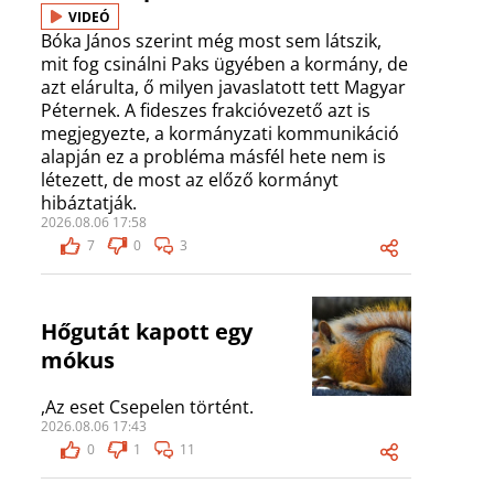
VIDEÓ
Bóka János szerint még most sem látszik,
mit fog csinálni Paks ügyében a kormány, de
azt elárulta, ő milyen javaslatott tett Magyar
Péternek. A fideszes frakcióvezető azt is
megjegyezte, a kormányzati kommunikáció
alapján ez a probléma másfél hete nem is
létezett, de most az előző kormányt
hibáztatják.
2026.08.06 17:58
7
0
3
Hőgutát kapott egy
mókus
,Az eset Csepelen történt.
2026.08.06 17:43
0
1
11