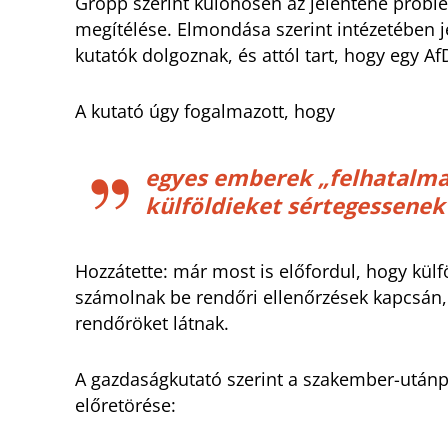
Gropp szerint különösen az jelentene prob
megítélése. Elmondása szerint intézetében j
kutatók dolgoznak, és attól tart, hogy egy Af
A kutató úgy fogalmazott, hogy
egyes emberek „felhatalma
külföldieket sértegessenek
Hozzátette: már most is előfordul, hogy külf
számolnak be rendőri ellenőrzések kapcsán,
rendőröket látnak.
A gazdaságkutató szerint a szakember-utánp
előretörése: