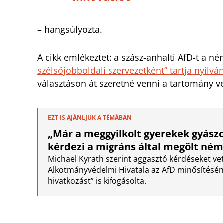
– hangsúlyozta.
A cikk emlékeztet: a szász-anhalti AfD-t a 
szélsőjobboldali szervezetként” tartja nyilvá
választáson át szeretné venni a tartomány v
EZT IS AJÁNLJUK A TÉMÁBAN
„Már a meggyilkolt gyerekek gyászol
kérdezi a migráns által megölt ném
Michael Kyrath szerint aggasztó kérdéseket vet
Alkotmányvédelmi Hivatala az AfD minősítésén
hivatkozást” is kifogásolta.