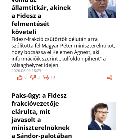
államtitkár, akinek
a Fidesz a
felmentését
követeli
Fidesz-frakció csütörtök délután arra
szólította fel Magyar Péter miniszterelnököt,
hogy bocsássa el Kelemen Ágnest, aki
információik szerint „külföldön pihent” a
válsághelyzet idején.
2026.08.06 18:25
0
3
10
Paks-ügy: a Fidesz
frakcióvezetője
elárulta, mit
javasolt a
miniszterelnöknek
a Sándor-palotában