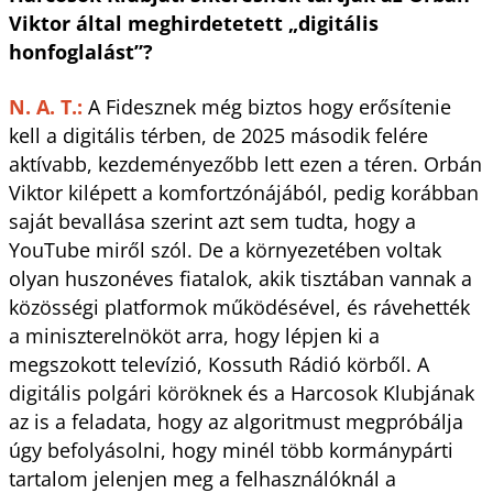
Viktor által meghirdetetett „digitális
honfoglalást”?
N. A. T.:
A Fidesznek még biztos hogy erősítenie
kell a digitális térben, de 2025 második felére
aktívabb, kezdeményezőbb lett ezen a téren. Orbán
Viktor kilépett a komfortzónájából, pedig korábban
saját bevallása szerint azt sem tudta, hogy a
YouTube miről szól. De a környezetében voltak
olyan huszonéves fiatalok, akik tisztában vannak a
közösségi platformok működésével, és rávehették
a miniszterelnököt arra, hogy lépjen ki a
megszokott televízió, Kossuth Rádió körből. A
digitális polgári köröknek és a Harcosok Klubjának
az is a feladata, hogy az algoritmust meg­próbálja
úgy befolyásolni, hogy minél több kormánypárti
tartalom jelenjen meg a felhasználóknál a