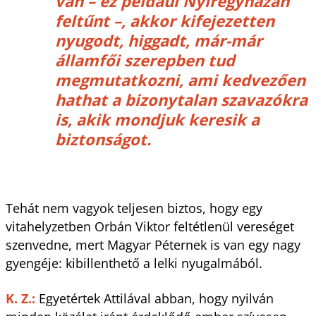
van – ez például Nyíregyházán
feltűnt –, akkor kifejezetten
nyugodt, higgadt, már-már
államfői szerepben tud
megmutatkozni, ami kedvezően
hathat a bizonytalan szavazókra
is, akik mondjuk keresik a
biztonságot.
Tehát nem vagyok teljesen biztos, hogy egy
vitahelyzetben Orbán Viktor feltétlenül vereséget
szenvedne, mert Magyar Péternek is van egy nagy
gyengéje: kibillenthető a lelki nyugalmából.
K. Z.:
Egyetértek Attilával abban, hogy nyilván