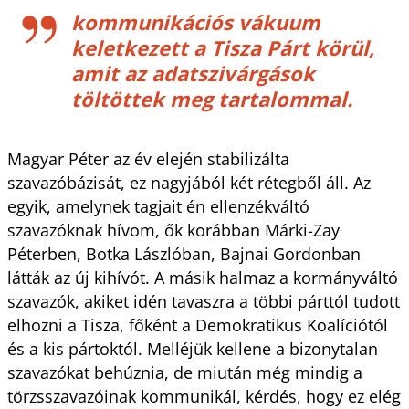
kommunikációs vákuum
keletkezett a Tisza Párt körül,
amit az adatszivárgások
töltöttek meg tartalommal.
Magyar Péter az év elején stabilizálta
szavazóbázisát, ez nagyjából két rétegből áll. Az
egyik, amelynek tagjait én ellenzékváltó
szavazóknak hívom, ők korábban Márki-Zay
Péterben, Botka Lászlóban, Bajnai Gordonban
látták az új kihívót. A másik halmaz a kormányváltó
szavazók, akiket idén tavaszra a többi párttól tudott
elhozni a Tisza, főként a Demokratikus Koalíciótól
és a kis pártoktól. Melléjük kellene a bizonytalan
szavazókat behúznia, de miután még mindig a
törzsszavazóinak kommunikál, kérdés, hogy ez elég