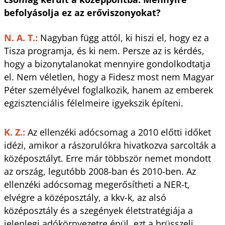
befolyásolja ez az erő­viszonyokat?
N. A. T.:
Nagyban függ attól, ki hiszi el, hogy ez a
Tisza programja, és ki nem. Persze az is kérdés,
hogy a bizonytalanokat mennyire gondolkodtatja
el. Nem véletlen, hogy a Fidesz most nem Magyar
Péter személyével foglalkozik, hanem az emberek
egzisztenciális félelmeire igyekszik építeni.
K. Z.:
Az ellenzéki adócsomag a 2010 előtti időket
idézi, amikor a rászorulókra hivatkozva sarcolták a
középosztályt. Erre már többször nemet mondott
az ország, legutóbb 2008-ban és 2010-ben. Az
ellenzéki adócsomag megerősítheti a NER-t,
elvégre a középosztály, a kkv-k, az alsó
középosztály és a szegények életstratégiája a
jelenlegi adókörnyezetre épül, ezt a brüsszeli