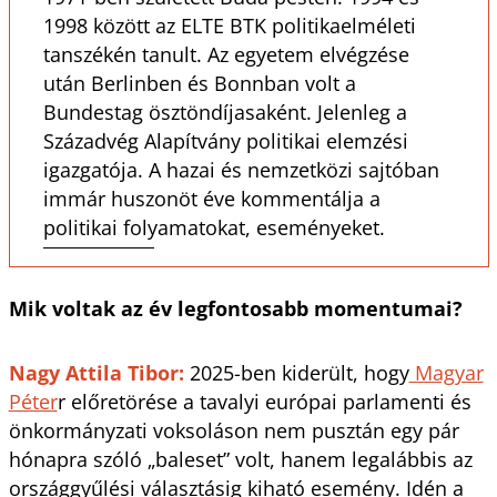
1998 között az ELTE BTK politikaelméleti
tanszékén tanult. Az egyetem elvégzése
után Berlinben és Bonnban volt a
Bundestag ösztöndíjasaként. Jelenleg a
Századvég Alapítvány politikai elemzési
igazgatója. A hazai és nemzetközi sajtóban
immár huszonöt éve kommentálja a
politikai folyamatokat, eseményeket.
Mik voltak az év legfontosabb momentumai?
Nagy Attila Tibor:
2025-ben kiderült, hogy
Magyar
Péter
r előretörése a tavalyi európai parlamenti és
önkormányzati voksoláson nem pusztán egy pár
hónapra szóló „baleset” volt, hanem legalábbis az
országgyűlési választásig kiható esemény. Idén a