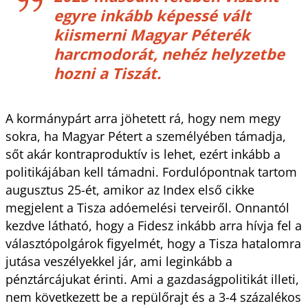
egyre inkább képessé vált
kiismerni Magyar Péterék
harcmodorát, nehéz helyzetbe
hozni a Tiszát.
A kormánypárt arra jöhetett rá, hogy nem megy
sokra, ha Magyar Pétert a személyében támadja,
sőt akár kontraproduktív is lehet, ezért inkább a
politikájában kell támadni. Fordulópontnak tartom
augusztus 25-ét, amikor az Index első cikke
megjelent a Tisza adóemelési terveiről. Onnantól
kezdve látható, hogy a Fidesz inkább arra hívja fel a
választópolgárok figyelmét, hogy a Tisza hatalomra
jutása veszélyekkel jár, ami leginkább a
pénztárcájukat érinti. Ami a gazdaságpolitikát illeti,
nem következett be a repülőrajt és a 3-4 százalékos