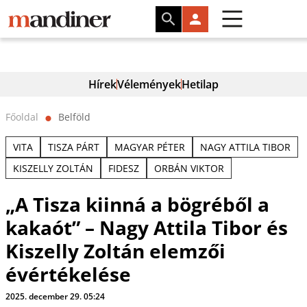
Hírek
Vélemények
Hetilap
Főoldal
Belföld
⬤
VITA
TISZA PÁRT
MAGYAR PÉTER
NAGY ATTILA TIBOR
KISZELLY ZOLTÁN
FIDESZ
ORBÁN VIKTOR
„A Tisza kiinná a bögréből a
kakaót” – Nagy Attila Tibor és
Kiszelly Zoltán elemzői
évértékelése
2025. december 29. 05:24