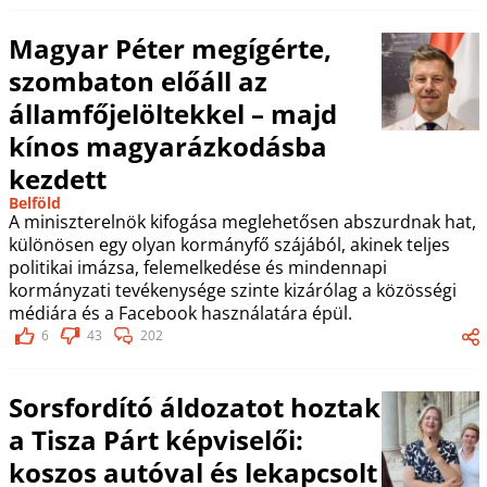
Magyar Péter megígérte,
szombaton előáll az
államfőjelöltekkel – majd
kínos magyarázkodásba
kezdett
Belföld
A miniszterelnök kifogása meglehetősen abszurdnak hat,
különösen egy olyan kormányfő szájából, akinek teljes
politikai imázsa, felemelkedése és mindennapi
kormányzati tevékenysége szinte kizárólag a közösségi
médiára és a Facebook használatára épül.
6
43
202
Sorsfordító áldozatot hoztak
a Tisza Párt képviselői:
koszos autóval és lekapcsolt