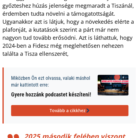
győzteshez húzás jelensége megmaradt a Tiszánál,
érdemben tudta növelni a támogatottságát.
Ugyanakkor azt is látjuk, hogy a növekedés elérte a
plafonját, a kutatások szerint a párt már nem
nagyon tud tovább erősödni. Azt is láthattuk, hogy
2024-ben a Fidesz még meglehetősen nehezen
találta a Tisza ellenszerét,
Miközben Ön ezt olvassa, valaki máshol
már kattintott erre:
Gyere hozzánk podcastet készíteni!
Tovább a cikkhez
2025 második felében viszont