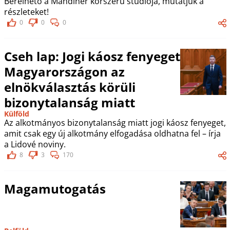
Bérelhető a Mandiner korszerű stúdiója, mutatjuk a
részleteket!
0
0
0
Cseh lap: Jogi káosz fenyeget
Magyarországon az
elnökválasztás körüli
bizonytalanság miatt
Külföld
Az alkotmányos bizonytalanság miatt jogi káosz fenyeget,
amit csak egy új alkotmány elfogadása oldhatna fel – írja
a Lidové noviny.
8
3
170
Magamutogatás