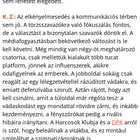
sem lehetett elégedett.
K. Z.:
Az elkényelmesedés a kommunikációs térben
sem jó. A törzsszavazókra való fókuszálás fontos,
de a választást a bizonytalan szavazók döntik el. A
médiafogyasztásban bekövetkező változást is le
kell követni. Még mindig van négy-öt meghatározó
csatorna, csak mellettük kialakult több tucat
platform, jönnek az influenszerek, akikre
odafigyelnek az emberek. A jobboldal sokáig csak
reagált az egy lélegzetvétellel rázúdított vádakra, és
emiatt defenzívába szorult. Aztán rájött, hogy azt
kell csinálni, amit a túloldal már régóta tesz: a
vádaskodást egy mondattal rövidre zárni, és inkább
kezdeményezni, a fényszórókat pedig a rivális
hibáira irányítani. A Harcosok Klubja és a
DPK
arról
is szól, hogy beleállnak a vitákba, és ez mintául
szolgálhat a szimpatizánsoknak is.