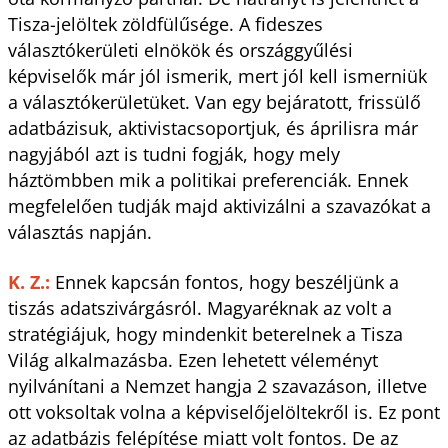
Tisza-jelöltek zöldfülűsége. A fideszes
választókerületi elnökök és országgyűlési
képviselők már jól ismerik, mert jól kell ismerniük
a választókerületüket. Van egy bejáratott, frissülő
adatbázisuk, aktivistacsoportjuk, és áprilisra már
nagyjából azt is tudni fogják, hogy mely
háztömbben mik a politikai preferenciák. Ennek
megfelelően tudják majd aktivizálni a szavazókat a
választás napján.
K. Z.:
Ennek kapcsán fontos, hogy beszéljünk a
tiszás adatszivárgásról. Magyaréknak az volt a
stratégiájuk, hogy mindenkit beterelnek a Tisza
Világ alkalmazásba. Ezen lehetett véleményt
nyilvánítani a Nemzet hangja 2 szavazáson, illetve
ott voksoltak volna a képviselőjelöltekről is. Ez pont
az adatbázis felépítése miatt volt fontos. De az