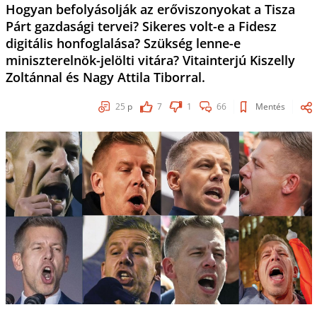
Hogyan befolyásolják az erőviszonyokat a Tisza
Párt gazdasági tervei? Sikeres volt-e a Fidesz
digitális honfoglalása? Szükség lenne-e
miniszterelnök-jelölti vitára? Vitainterjú Kiszelly
Zoltánnal és Nagy Attila Tiborral.
25
p
7
1
66
Mentés