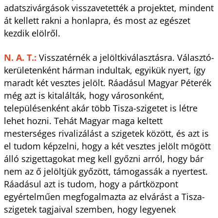
adatszivárgások visszavetették a projektet, mindent
át kellett rakni a honlapra, és most az egészet
kezdik elölről.
N. A. T.:
Visszatérnék a jelöltkiválasztásra. Választó­
kerületenként hárman indultak, egyikük nyert, így
maradt két vesztes jelölt. Ráadásul Magyar Péterék
még azt is kitalálták, hogy városonként,
településenként akár több Tisza-szigetet is létre
lehet hozni. Tehát Magyar maga keltett
mesterséges rivalizálást a szigetek között, és azt is
el tudom képzelni, hogy a két vesztes jelölt mögött
álló szigettagokat meg kell győzni arról, hogy bár
nem az ő jelöltjük győzött, támogassák a nyertest.
Ráadásul azt is tudom, hogy a pártközpont
egyértelműen megfogalmazta az elvárást a Tisza-
szigetek tagjaival szemben, hogy legyenek