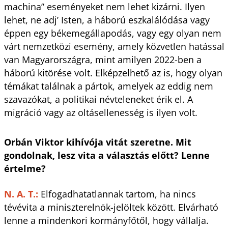
machina” eseményeket nem lehet kizárni. Ilyen
lehet, ne adj’ Isten, a háború eszkalálódása vagy
éppen egy békemegállapodás, vagy egy olyan nem
várt nemzetközi esemény, amely közvetlen hatással
van Magyarországra, mint amilyen 2022-ben a
háború kitörése volt. Elképzelhető az is, hogy olyan
témákat találnak a pártok, amelyek az eddig nem
szavazókat, a politikai névteleneket érik el. A
migráció vagy az oltásellenesség is ilyen volt.
Orbán Viktor kihívója vitát szeretne. Mit
gondolnak, lesz vita a választás előtt? Lenne
értelme?
N. A. T.:
Elfogadhatatlannak tartom, ha nincs
tévévita a miniszterelnök-jelöltek között. Elvárható
lenne a mindenkori kormányfőtől, hogy vállalja.