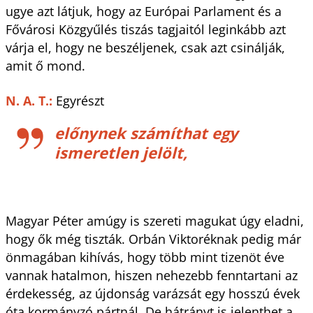
ugye azt látjuk, hogy az Európai Parlament és a
Fővárosi Közgyűlés tiszás tagjaitól leginkább azt
várja el, hogy ne beszéljenek, csak azt csinálják,
amit ő mond.
N. A. T.:
Egyrészt
előnynek számíthat egy
ismeretlen jelölt,
Magyar Péter amúgy is szereti magukat úgy eladni,
hogy ők még tiszták. Orbán Viktoréknak pedig már
önmagában kihívás, hogy több mint tizenöt éve
vannak hatalmon, hiszen nehezebb fenntartani az
érdekesség, az újdonság varázsát egy hosszú évek
óta kormányzó pártnál. De hátrányt is jelenthet a