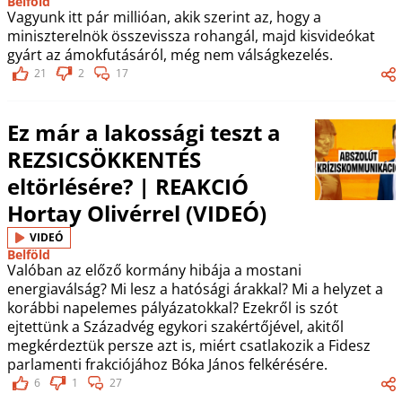
Belföld
Vagyunk itt pár millióan, akik szerint az, hogy a
miniszterelnök összevissza rohangál, majd kisvideókat
gyárt az ámokfutásáról, még nem válságkezelés.
21
2
17
Ez már a lakossági teszt a
REZSICSÖKKENTÉS
eltörlésére? | REAKCIÓ
Hortay Olivérrel (VIDEÓ)
VIDEÓ
Belföld
Valóban az előző kormány hibája a mostani
energiaválság? Mi lesz a hatósági árakkal? Mi a helyzet a
korábbi napelemes pályázatokkal? Ezekről is szót
ejtettünk a Századvég egykori szakértőjével, akitől
megkérdeztük persze azt is, miért csatlakozik a Fidesz
parlamenti frakciójához Bóka János felkérésére.
6
1
27