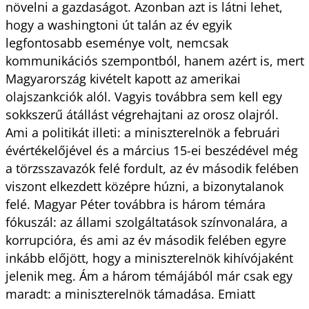
növelni a gazdaságot. Azonban azt is látni lehet,
hogy a washingtoni út talán az év egyik
legfontosabb eseménye volt, nemcsak
kommunikációs szempontból, hanem azért is, mert
Magyarország kivételt kapott az amerikai
olajszankciók alól. Vagyis továbbra sem kell egy
sokkszerű átállást végrehajtani az orosz olajról.
Ami a politikát illeti: a miniszterelnök a februári
évértékelőjével és a március 15-ei beszédével még
a törzsszavazók felé fordult, az év második felében
viszont elkezdett középre húzni, a bizonytalanok
felé. Magyar Péter továbbra is három témára
fókuszál: az állami szolgáltatások színvonalára, a
korrupcióra, és ami az év második felében egyre
inkább előjött, hogy a miniszter­elnök kihívójaként
jelenik meg. Ám a három témájából már csak egy
maradt: a miniszterelnök támadása. Emiatt