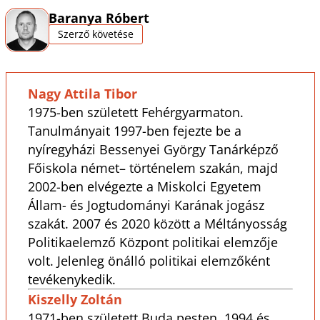
Baranya Róbert
Szerző követése
Nagy Attila Tibor
1975-ben született Fehérgyarmaton.
Tanulmányait 1997-ben fejezte be a
nyíregyházi Bessenyei György Tanárképző
Főiskola német– történelem szakán, majd
2002-ben elvégezte a Miskolci Egyetem
Állam- és Jogtudományi Karának jogász
szakát. 2007 és 2020 között a Méltányosság
Politikaelemző Központ politikai elemzője
volt. Jelenleg önálló politikai elemzőként
tevékenykedik.
Kiszelly Zoltán
1971-ben született Buda pesten. 1994 és