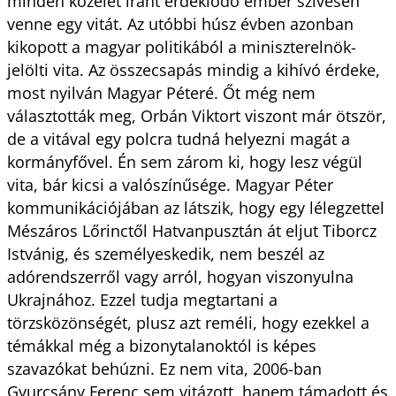
minden közélet iránt érdeklődő ember szívesen
venne egy vitát. Az utóbbi húsz évben azonban
kikopott a magyar politikából a miniszter­elnök-
jelölti vita. Az összecsapás mindig a kihívó érdeke,
most nyilván Magyar Péteré. Őt még nem
választották meg, Orbán Viktort viszont már ötször,
de a vitával egy polcra tudná helyezni magát a
kormányfővel. Én sem zárom ki, hogy lesz végül
vita, bár kicsi a valószínűsége. Magyar Péter
kommunikációjában az látszik, hogy egy lélegzettel
Mészáros Lőrinctől Hatvanpusztán át eljut Tiborcz
Istvánig, és személyeskedik, nem beszél az
adórendszerről vagy arról, hogyan viszonyulna
Ukrajnához. Ezzel tudja megtartani a
törzsközönségét, plusz azt reméli, hogy ezekkel a
témákkal még a bizonytalanoktól is képes
szavazókat behúzni. Ez nem vita, 2006-ban
Gyurcsány Ferenc sem vitázott, hanem támadott és