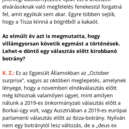
elvárásoknak való megfelelés fenekestül forgatná
fel, amit egyikük sem akar. Egyre többen sejtik,
hogy a Tisza kiinná a bögréből a kakaót.
Az elmúlt év azt is megmutatta, hogy
villámgyorsan követik egymást a történések.
Lehet-e döntő egy választás előtt kirobbanó
botrány?
K. Z.:
Ez az Egyesült Államokban az „October
surprise”, vagyis az októberi meglepetés, amelynek
lényege, hogy a novemberi elnökválasztás előtt
még kihoznak valamilyen ügyet, mint amilyen
nálunk a 2019-es önkormányzati választás előtt a
Borkai-ügy volt, vagy Ausztriában a 2019-es európai
parlamenti választás előtt az Ibiza-botrány. Nyilván
nem egy botránytól lesz változás, de a „deus ex