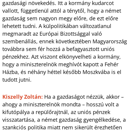
gazdasági növekedés. Itt a kormány kudarcot
vallott, függetlenül attól a ténytől, hogy a német
gazdaság sem nagyon megy előre, de ezt előre
lehetett tudni. A külpolitikában változatlanul
megmaradt az Európai Bizottsággal való
szembenállás, ennek következtében Magyarország
továbbra sem fér hozzá a befagyasztott uniós
pénzekhez. Azt viszont elkönyvelheti a kormány,
hogy a miniszterelnök meghívót kapott a Fehér
Házba, és néhány héttel később Moszkvába is el
tudott jutni.
Kiszelly Zoltán:
Ha a gazdaságot nézzük, akkor –
ahogy a miniszterelnök mondta – hosszú volt a
kifutópálya a repülő­rajtnál, az uniós pénzek
visszatartása, a német gazdaság gyengélkedése, a
szankciós politika miatt nem sikerült érezhetően