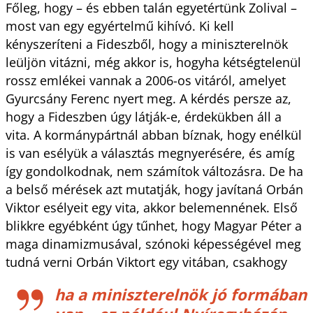
Főleg, hogy – és ebben talán egyetértünk Zolival –
most van egy egyértelmű kihívó. Ki kell
kényszeríteni a Fideszből, hogy a miniszterelnök
leüljön vitázni, még akkor is, hogyha kétségtelenül
rossz emlékei vannak a 2006-os vitáról, amelyet
Gyurcsány Ferenc nyert meg. A kérdés persze az,
hogy a Fideszben úgy látják-e, érdekükben áll a
vita. A kormánypártnál abban bíznak, hogy enélkül
is van esélyük a választás megnyerésére, és amíg
így gondolkodnak, nem számítok változásra. De ha
a belső mérések azt mutatják, hogy javítaná Orbán
Viktor esélyeit egy vita, akkor belemennének. Első
blikkre egyébként úgy tűnhet, hogy Magyar Péter a
maga dinamizmusával, szónoki képességével meg
tudná verni Orbán Viktort egy vitában, csakhogy
ha a miniszterelnök jó formában