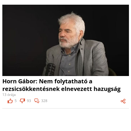
Horn Gábor: Nem folytatható a
rezsicsökkentésnek elnevezett hazugság
13 órája
5
93
328