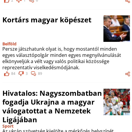
2
1
6
Kortárs magyar köpészet
Belföld
Persze játszhatunk olyat is, hogy mostantól minden
egyes választópolgár minden egyes megnyilvánulását
elkönyveljük a vélt vagy valós politikai közössége
reprezentatív viselkedésmódjának.
84
3
89
Hivatalos: Nagyszombatban
fogadja Ukrajna a magyar
válogatottat a Nemzetek
Ligájában
Sport
Az ukrán szövetség kijelölte a mérkőzés helyszínét.