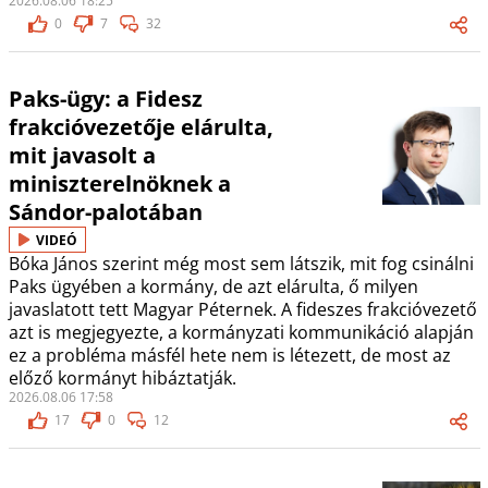
2026.08.06 18:25
0
7
32
Paks-ügy: a Fidesz
frakcióvezetője elárulta,
mit javasolt a
miniszterelnöknek a
Sándor-palotában
VIDEÓ
Bóka János szerint még most sem látszik, mit fog csinálni
Paks ügyében a kormány, de azt elárulta, ő milyen
javaslatott tett Magyar Péternek. A fideszes frakcióvezető
azt is megjegyezte, a kormányzati kommunikáció alapján
ez a probléma másfél hete nem is létezett, de most az
előző kormányt hibáztatják.
2026.08.06 17:58
17
0
12