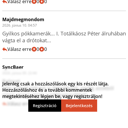
Válasz erre
0
0
Majdmegmondom
2026. június 10. 04:57
Gyilkos pókkamerák... I. Totálkáosz Péter álruhában 
vágta el a drótokat...
Válasz erre
0
0
SyncBaer
2026. június 09. 22:44
Baleset.

Jelenleg csak a hozzászólások egy kis részét látja.
Már induló űrhajó is felrobbant, pedig azokból 
Hozzászóláshoz és a további kommentek
megtekintéséhez lépjen be, vagy regisztráljon!
Válasz erre
0
0
Regisztráció
Bejelentkezés