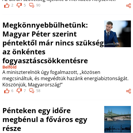
2
5
90
Megkönnyebbülhetünk:
Magyar Péter szerint
péntektől már nincs szükség
az önkéntes
fogyasztáscsökkentésre
Belföld
A miniszterelnök úgy fogalmazott, „közösen
megcsináltuk, és megvédtük hazánk energiabiztonságát.
Köszönjük, Magyarország!”
6
7
58
Pénteken egy időre
megbénul a főváros egy
része