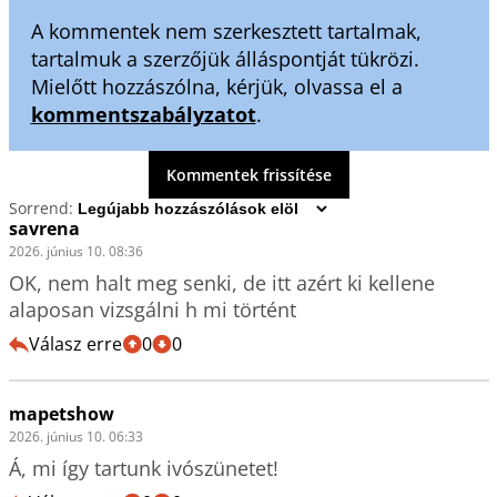
A kommentek nem szerkesztett tartalmak,
tartalmuk a szerzőjük álláspontját tükrözi.
Mielőtt hozzászólna, kérjük, olvassa el a
kommentszabályzatot
.
Kommentek frissítése
Sorrend:
savrena
2026. június 10. 08:36
OK, nem halt meg senki, de itt azért ki kellene 
alaposan vizsgálni h mi történt
Válasz erre
0
0
mapetshow
2026. június 10. 06:33
Á, mi így tartunk ivószünetet!