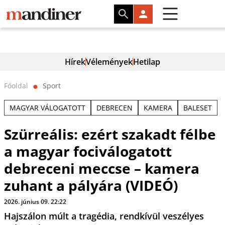
Hírek
Vélemények
Hetilap
Főoldal
Sport
⬤
MAGYAR VÁLOGATOTT
DEBRECEN
KAMERA
BALESET
Szürreális: ezért szakadt félbe
a magyar fociválogatott
debreceni meccse – kamera
zuhant a pályára (VIDEÓ)
2026. június 09. 22:22
Hajszálon múlt a tragédia, rendkívül veszélyes