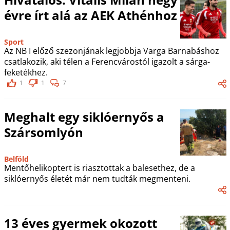
évre írt alá az AEK Athénhoz
Sport
Az NB I előző szezonjának legjobbja Varga Barnabáshoz
csatlakozik, aki télen a Ferencvárostól igazolt a sárga-
feketékhez.
1
1
7
Meghalt egy siklóernyős a
Szársomlyón
Belföld
Mentőhelikoptert is riasztottak a balesethez, de a
siklóernyős életét már nem tudták megmenteni.
13 éves gyermek okozott