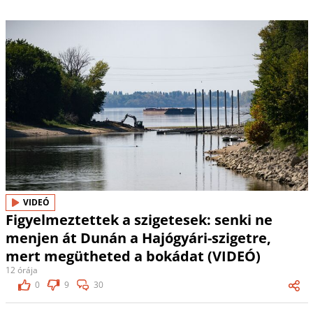
VIDEÓ
Figyelmeztettek a szigetesek: senki ne
menjen át Dunán a Hajógyári-szigetre,
mert megütheted a bokádat (VIDEÓ)
12 órája
0
9
30