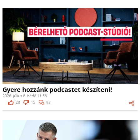
Gyere hozzánk podcastet készíteni!
2026. július 6. hétfő 11:58
28
15
93