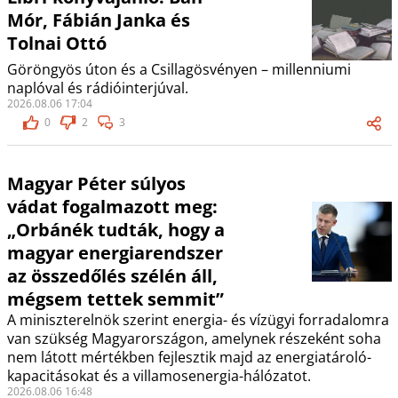
Mór, Fábián Janka és
Tolnai Ottó
Göröngyös úton és a Csillagösvényen – millenniumi
naplóval és rádióinterjúval.
2026.08.06 17:04
0
2
3
Magyar Péter súlyos
vádat fogalmazott meg:
„Orbánék tudták, hogy a
magyar energiarendszer
az összedőlés szélén áll,
mégsem tettek semmit”
A miniszterelnök szerint energia- és vízügyi forradalomra
van szükség Magyarországon, amelynek részeként soha
nem látott mértékben fejlesztik majd az energiatároló-
kapacitásokat és a villamosenergia-hálózatot.
2026.08.06 16:48