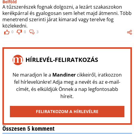
Belföld
A tűzszerészek fognak dolgozni, a lezárt szakaszokon
kerékpárral és gyalogosan sem lehet majd átmenni. Több
menetrend szerinti járat kimarad vagy terelve fog
közlekedni.
0
0
3
HÍRLEVÉL-FELIRATKOZÁS
Ne maradjon le a
Mandiner
cikkeiről, iratkozzon
fel hírlevelünkre! Adja meg a nevét és az e-mail-
címét, és elküldjük Önnek a nap legfontosabb
híreit.
FELIRATKOZOM A HÍRLEVÉLRE
Összesen 5 komment