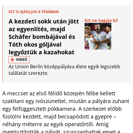
EZT IS AJÁNLJUK A TÉMÁBAN
A kezdeti sokk után jött
Ezt ne hagyja ki!
az egyenlítés, majd
Schäfer bombájával és
Tóth okos góljával
legyőztük a kazahokat
VIDEÓ
Az Union Berlin középpályása élete egyik legszebb
találatát szerezte.
A meccset az első félidő közepén félbe kellett
szakítani egy ivószünettel, miután a pályára zuhant
egy felfüggesztett pókkamera. A szerkezet előbb
füstölni kezdett, majd becsapódott a gyepre –
néhány méterre az egyik operatőrtől. Amíg
megtisztították a pályát, szusszanhattak egyet a