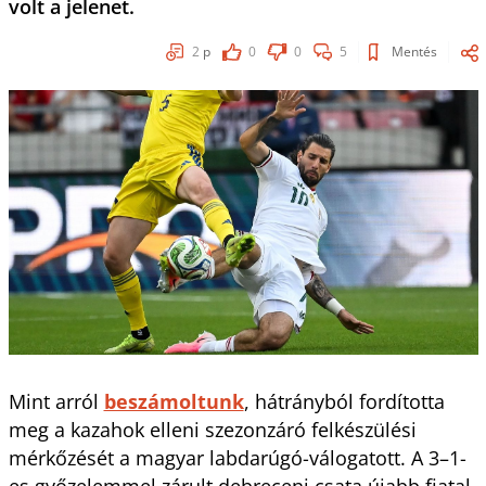
volt a jelenet.
2
p
0
0
5
Mentés
Mint arról
beszámoltunk
, hátrányból fordította
meg a kazahok elleni szezonzáró felkészülési
mérkőzését a magyar labdarúgó-válogatott. A 3–1-
es győzelemmel zárult debreceni csata újabb fiatal