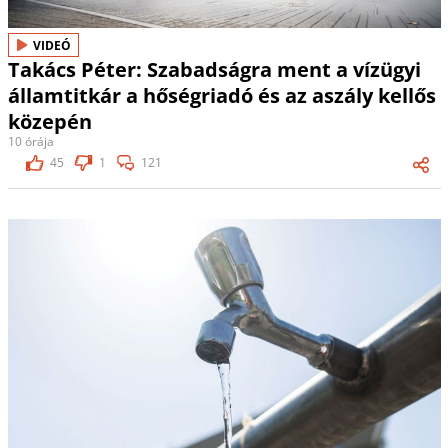
VIDEÓ
Takács Péter: Szabadságra ment a vízügyi
államtitkár a hőségriadó és az aszály kellős
közepén
10 órája
45
1
121