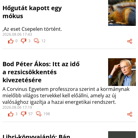
Hőgutát kapott egy
mókus
,Az eset Csepelen történt.
2026.08.06 17:43
0
3
12
Bod Péter Ákos: Itt az idő
a rezsicsökkentés
kivezetésére
A Corvinus Egyetem professzora szerint a kormánynak
mielőbb világos tervekkel kell előállni, amely az új
valósághoz igazítja a hazai energetikai rendszert.
2026.08.06 17:19
3
57
198
Libri-könyvajánló: Bán