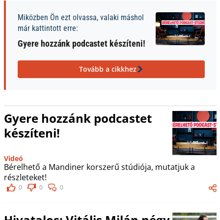
Miközben Ön ezt olvassa, valaki máshol
már kattintott erre:
Gyere hozzánk podcastet készíteni!
Tovább a cikkhez
Gyere hozzánk podcastet
készíteni!
Videó
Bérelhető a Mandiner korszerű stúdiója, mutatjuk a
részleteket!
0
0
0
Hivatalos: Vitális Milán négy