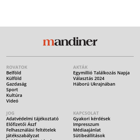
ROVATOK
AKTÁK
Belföld
Egymillió Találkozás Napja
Külföld
Választás 2024
Gazdaság
Háború Ukrajnában
Sport
Kultúra
Videó
JOG
KAPCSOLAT
Adatvédelmi tájékoztató
Gyakori kérdések
Előfizetői Ászf
Impresszum
Felhasználási feltételek
Médiaajánlat
Játékszabályzat
Sütibeállítások