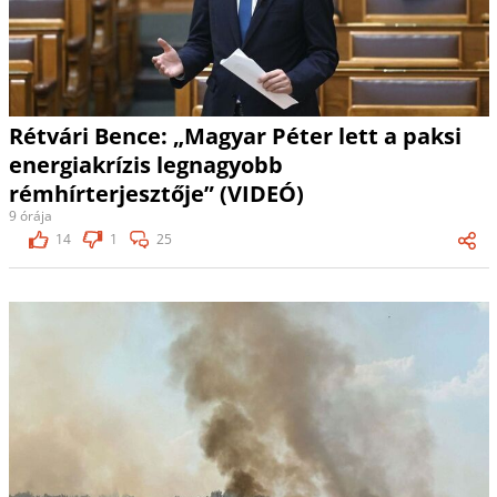
Rétvári Bence: „Magyar Péter lett a paksi
energiakrízis legnagyobb
rémhírterjesztője” (VIDEÓ)
9 órája
14
1
25