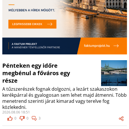
Pénteken egy időre
megbénul a főváros egy
része
A tűzszerészek fognak dolgozni, a lezárt szakaszokon
kerékpárral és gyalogosan sem lehet majd átmenni. Több
menetrend szerinti járat kimarad vagy terelve fog
közlekedni.
2026.08.06 18:51
0
0
3