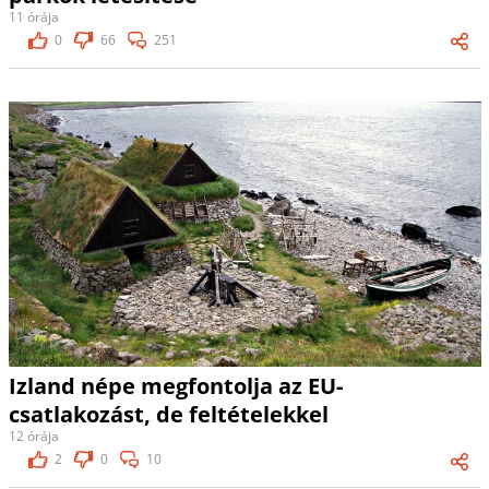
11 órája
0
66
251
Izland népe megfontolja az EU-
csatlakozást, de feltételekkel
12 órája
2
0
10