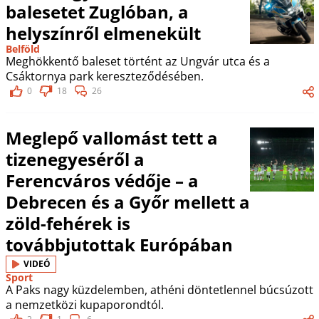
balesetet Zuglóban, a
helyszínről elmenekült
Belföld
Meghökkentő baleset történt az Ungvár utca és a
Csáktornya park kereszteződésében.
0
18
26
Meglepő vallomást tett a
tizenegyeséről a
Ferencváros védője – a
Debrecen és a Győr mellett a
zöld-fehérek is
továbbjutottak Európában
VIDEÓ
Sport
A Paks nagy küzdelemben, athéni döntetlennel búcsúzott
a nemzetközi kupaporondtól.