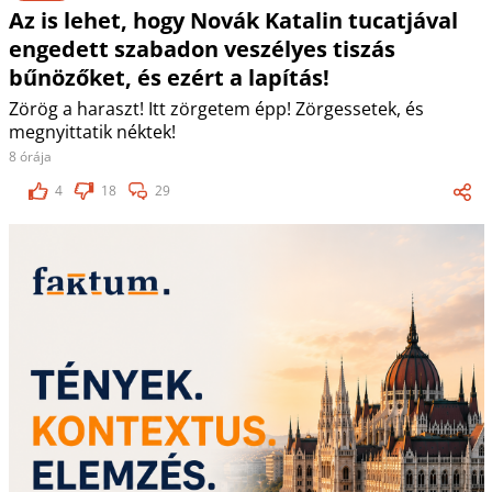
Az is lehet, hogy Novák Katalin tucatjával
engedett szabadon veszélyes tiszás
bűnözőket, és ezért a lapítás!
Zörög a haraszt! Itt zörgetem épp! Zörgessetek, és
megnyittatik néktek!
8 órája
4
18
29