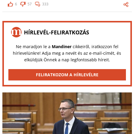
6
57
333
HÍRLEVÉL-FELIRATKOZÁS
Ne maradjon le a
Mandiner
cikkeiről, iratkozzon fel
hírlevelünkre! Adja meg a nevét és az e-mail-címét, és
elküldjük Önnek a nap legfontosabb híreit.
FELIRATKOZOM A HÍRLEVÉLRE