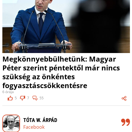
Megkönnyebbülhetünk: Magyar
Péter szerint péntektől már nincs
szükség az önkéntes
fogyasztáscsökkentésre
6 órája
5
7
55
TÓTA W. ÁRPÁD
Facebook