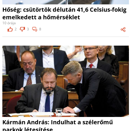
Hőség: csütörtök délután 41,6 Celsius-fokig
emelkedett a hőmérséklet
10 órája
2
3
8
Kármán András: Indulhat a szélerőmű
parkok létesítése