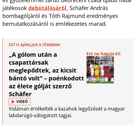
játékosok
debütálásáról
, Schäfer András
bombagóljáról és Tóth Rajmund eredményes
bemutatkozásáról is emlékezetes marad.
EZT IS AJÁNLJUK A TÉMÁBAN
„A gólom után a
Ezt ne hagyja ki!
csapattársak
meglepődtek, az kicsit
bántó volt” – poénkodott
az élete gólját szerző
Schäfer
VIDEÓ
Vidáman értékelték a kazahok legyőzését a magyar
labdarúgó-válogatott tagjai.