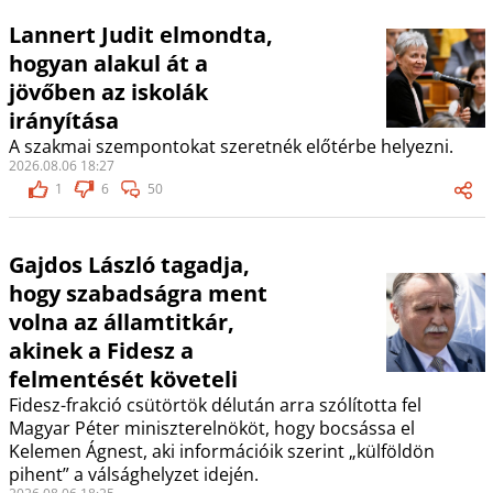
Lannert Judit elmondta,
hogyan alakul át a
jövőben az iskolák
irányítása
A szakmai szempontokat szeretnék előtérbe helyezni.
2026.08.06 18:27
1
6
50
Gajdos László tagadja,
hogy szabadságra ment
volna az államtitkár,
akinek a Fidesz a
felmentését követeli
Fidesz-frakció csütörtök délután arra szólította fel
Magyar Péter miniszterelnököt, hogy bocsássa el
Kelemen Ágnest, aki információik szerint „külföldön
pihent” a válsághelyzet idején.