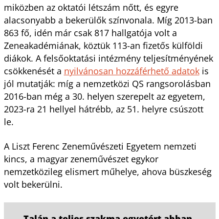
miközben az oktatói létszám nőtt, és egyre
alacsonyabb a bekerülők színvonala. Míg 2013-ban
863 fő, idén már csak 817 hallgatója volt a
Zeneakadémiának, köztük 113-an fizetős külföldi
diákok. A felsőoktatási intézmény teljesítményének
csökkenését a
nyilvánosan hozzáférhető adatok
is
jól mutatják: míg a nemzetközi QS rangsorolásban
2016-ban még a 30. helyen szerepelt az egyetem,
2023-ra 21 hellyel hátrébb, az 51. helyre csúszott
le.
A Liszt Ferenc Zeneművészeti Egyetem nemzeti
kincs, a magyar zeneművészet egykor
nemzetközileg elismert műhelye, ahova büszkeség
volt bekerülni.
Talán a teljes szakma egyetért abban,