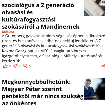
szociológus a Z generáció
olvasási és
kultúrafogyasztási
szokásairól a Mandinernek
Kultúra
A Gutenberg-galaxisnak nincs vége, sőt éppen a tiktokozó
tizen- és huszonévesek adhatnak neki új lendületet. A Z
generáció olvasási és kultúrafogyasztási szokásairól Kiss-
Kozma Georginát, az MCC Ifjúságkutató Intézet
igazgatóhelyettesét, a Szociológia Műhely kutatótanárát
kérdeztük.
0
2
5
Megkönnyebbülhetünk:
Magyar Péter szerint
péntektől már nincs szükség
az önkéntes