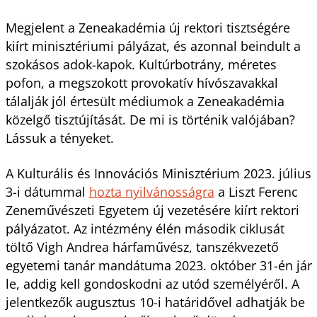
Megjelent a Zeneakadémia új rektori tisztségére
kiírt minisztériumi pályázat, és azonnal beindult a
szokásos adok-kapok. Kultúrbotrány, méretes
pofon, a megszokott provokatív hívószavakkal
tálalják jól értesült médiumok a Zeneakadémia
közelgő tisztújítását. De mi is történik valójában?
Lássuk a tényeket.
A Kulturális és Innovációs Minisztérium 2023. július
3-i dátummal
hozta nyilvánosságra
a Liszt Ferenc
Zeneművészeti Egyetem új vezetésére kiírt rektori
pályázatot. Az intézmény élén második ciklusát
töltő Vigh Andrea hárfaművész, tanszékvezető
egyetemi tanár mandátuma 2023. október 31-én jár
le, addig kell gondoskodni az utód személyéről. A
jelentkezők augusztus 10-i határidővel adhatják be