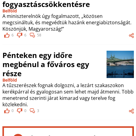
fogyasztáscsökkentésre
Belföld
A miniszterelnök úgy fogalmazott, „közösen
megcsináltuk, és megvédtük hazánk energiabiztonságát.
Köszönjük, Magyarország!”
6
6
58
Pénteken egy időre
megbénul a főváros egy
része
Belföld
A tűzszerészek fognak dolgozni, a lezárt szakaszokon
kerékpárral és gyalogosan sem lehet majd átmenni. Több
menetrend szerinti járat kimarad vagy terelve fog
közlekedni.
0
0
3