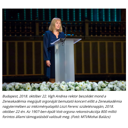
Budapest, 2018. október 22. Vigh Andrea rektor beszédet mond a
Zeneakadémia megújult orgonáját bemutató koncert előtt a Zeneakadémia
nagytermében az intézményalapító Liszt Ferenc születésnapján, 2018.
október 22-én. Az 1907-ben épült Voit-orgona rekonstrukciója 800 millió
forintos állami támogatásból valósult meg. (Fotó: MTI/Mohai Balázs)