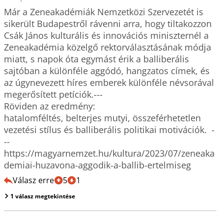
Már a Zeneakadémiák Nemzetközi Szervezetét is 
sikerült Budapestről rávenni arra, hogy tiltakozzon 
Csák János kulturális és innovációs miniszternél a 
Zeneakadémia közelgő rektorválasztásának módja 
miatt, s napok óta egymást érik a balliberális 
sajtóban a különféle aggódó, hangzatos címek, és 
az úgynevezett híres emberek különféle névsorával 
megerősített petíciók.---   

Röviden az eredmény: 

hatalomféltés, belterjes mutyi, összeférhetetlen 
vezetési stílus és balliberális politikai motivációk.  -
--   

https://magyarnemzet.hu/kultura/2023/07/zeneaka
Válasz erre
5
1
1 válasz megtekintése