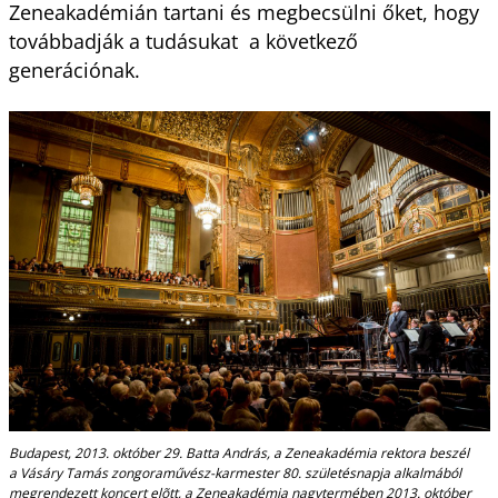
Zeneakadémián tartani és megbecsülni őket, hogy
továbbadják a tudásukat a következő
generációnak.
Budapest, 2013. október 29. Batta András, a Zeneakadémia rektora beszél
a Vásáry Tamás zongoraművész-karmester 80. születésnapja alkalmából
megrendezett koncert elõtt, a Zeneakadémia nagytermében 2013. október