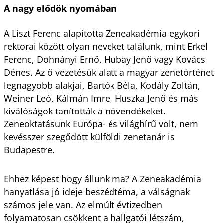
A nagy elődök nyomában
A Liszt Ferenc alapította Zeneakadémia egykori
rektorai között olyan neveket találunk, mint Erkel
Ferenc, Dohnányi Ernő, Hubay Jenő vagy Kovács
Dénes. Az ő vezetésük alatt a magyar zenetörténet
legnagyobb alakjai, Bartók Béla, Kodály Zoltán,
Weiner Leó, Kálmán Imre, Huszka Jenő és más
kiválóságok tanították a növendékeket.
Zeneoktatásunk Európa- és világhírű volt, nem
kevésszer szegődött külföldi zenetanár is
Budapestre.
Ehhez képest hogy állunk ma? A Zeneakadémia
hanyatlása jó ideje beszédtéma, a válságnak
számos jele van. Az elmúlt évtizedben
folyamatosan csökkent a hallgatói létszám,