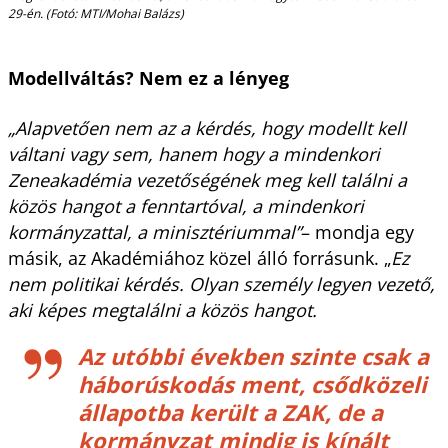
29-én. (Fotó: MTI/Mohai Balázs)
Modellváltás? Nem ez a lényeg
„Alapvetően nem az a kérdés, hogy modellt kell
váltani vagy sem, hanem hogy a mindenkori
Zeneakadémia vezetőségének meg kell találni a
közös hangot a fenntartóval, a mindenkori
kormányzattal, a minisztériummal”
– mondja egy
másik, az Akadémiához közel álló forrásunk. „
Ez
nem politikai kérdés. Olyan személy legyen vezető,
aki képes megtalálni a közös hangot.
Az utóbbi években szinte csak a
háborúskodás ment, csődközeli
állapotba került a ZAK, de a
kormányzat mindig is kínált