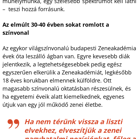
műhelymunka, egy szélesebb spektrumot kell látni
– teszi hozzá forrásunk.
Az elmúlt 30-40 évben sokat romlott a
színvonal
Az egykor világszínvonalú budapesti Zeneakadémia
évek óta leszálló ágban van. Egyre kevesebb diák
jelentkezik, a legtehetségesebbek pedig egész
egyszerűen elkerülik a Zeneakadémiát, legkésőbb
18 éves korukban elmennek külföldre. Ott
magasabb színvonalú oktatásban részesülnek, és
ha egyetemi éveik alatt kiemelkednek, egyenes
útjuk van egy jól működő zenei életbe.
Ha nem térünk vissza a liszti
elvekhez, elveszítjük a zenei
nagyhatalmi pozíciónkat, főleg a