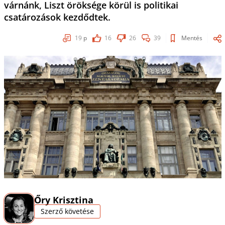
várnánk, Liszt öröksége körül is politikai
csatározások kezdődtek.
19
p
16
26
39
Mentés
Őry Krisztina
Szerző követése