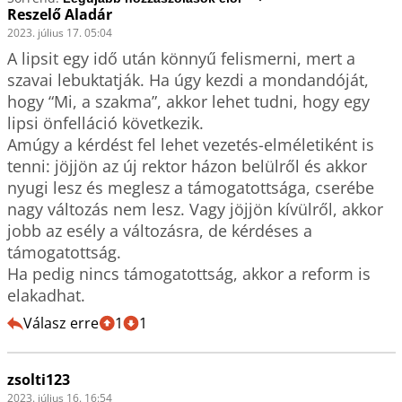
Reszelő Aladár
2023. július 17. 05:04
A lipsit egy idő után könnyű felismerni, mert a 
szavai lebuktatják. Ha úgy kezdi a mondandóját, 
hogy “Mi, a szakma”, akkor lehet tudni, hogy egy 
lipsi önfelláció következik.

Amúgy a kérdést fel lehet vezetés-elméletiként is 
tenni: jöjjön az új rektor házon belülről és akkor 
nyugi lesz és meglesz a támogatottsága, cserébe 
nagy változás nem lesz. Vagy jöjjön kívülről, akkor 
jobb az esély a változásra, de kérdéses a 
támogatottság.

Ha pedig nincs támogatottság, akkor a reform is 
elakadhat.
Válasz erre
1
1
zsolti123
2023. július 16. 16:54