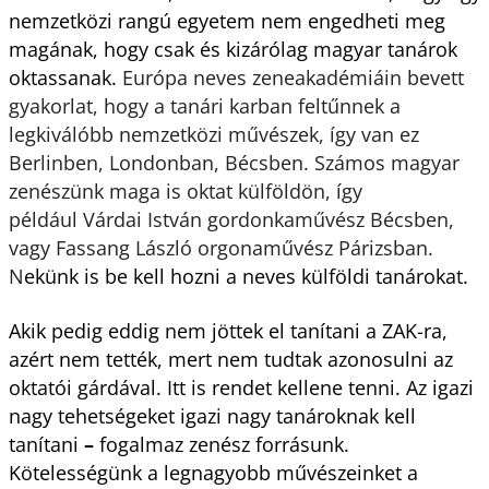
nemzetközi rangú egyetem nem engedheti meg
magának, hogy csak és kizárólag magyar tanárok
oktassanak.
Európa neves zeneakadémiáin bevett
gyakorlat, hogy a tanári karban feltűnnek a
legkiválóbb nemzetközi művészek, így van ez
Berlinben, Londonban, Bécsben. Számos magyar
zenészünk maga is oktat külföldön, így
például
Várdai István gordonkaművész Bécsben,
vagy Fassang László orgonaművész Párizsban.
N
ekünk is be kell hozni a neves külföldi tanárokat.
Akik pedig eddig nem jöttek el tanítani a ZAK-ra,
azért nem tették, mert nem tudtak azonosulni az
oktatói gárdával. Itt is rendet kellene tenni. Az igazi
nagy tehetségeket igazi nagy tanároknak kell
tanítani
–
fogalmaz zenész forrásunk.
Kötelességünk a legnagyobb művészeinket a