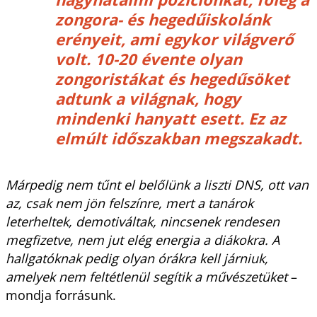
zongora- és hegedűiskolánk
erényeit, ami egykor világverő
volt. 10-20 évente olyan
zongoristákat és hegedűsöket
adtunk a világnak, hogy
mindenki hanyatt esett. Ez az
elmúlt időszakban megszakadt.
Márpedig nem tűnt el belőlünk a liszti DNS, ott van
az, csak nem jön felszínre, mert a tanárok
leterheltek, demotiváltak, nincsenek rendesen
megfizetve, nem jut elég energia a diákokra. A
hallgatóknak pedig olyan órákra kell járniuk,
amelyek nem feltétlenül segítik a művészetüket
–
mondja forrásunk.