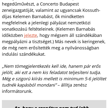
hegedűművészt, a Concerto Budapest
zeneigazgatóját, valamint az ugyancsak Kossuth-
díjas Kelemen Barnabást, ők mindketten
megfelelnek a jelenlegi pályázat nemzetközi
vonatkozású feltételeinek. (Kelemen Barnabás
időközben
jelezte
, hogy mégsem áll szándékában
megpályázni a tisztséget.) Más nevek is keringenek,
de még nem erősítették meg a nyilvánosságban
indulási szándékukat.
„Nem tömegjelentkezés kell ide, hanem pár erős
jelölt, aki ezt a nem kis feladatot teljesíteni tudja.
Még e szigorú kiírás mellett is minimum 5-6 jelöltet
tudnék kapásból mondani”
– állítja zenész
informátorunk
.
„Az, hogy a szenátus nem tud jobb