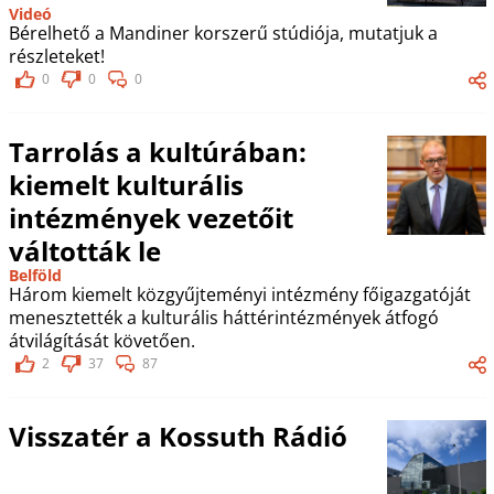
Videó
Bérelhető a Mandiner korszerű stúdiója, mutatjuk a
részleteket!
0
0
0
Tarrolás a kultúrában:
kiemelt kulturális
intézmények vezetőit
váltották le
Belföld
Három kiemelt közgyűjteményi intézmény főigazgatóját
menesztették a kulturális háttérintézmények átfogó
átvilágítását követően.
2
37
87
Visszatér a Kossuth Rádió