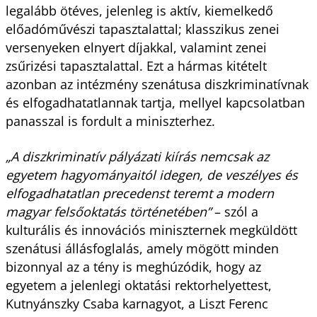
legalább ötéves, jelenleg is aktív, kiemelkedő
előadóművészi tapasztalattal; klasszikus zenei
versenyeken elnyert díjakkal, valamint zenei
zsűrizési tapasztalattal. Ezt a hármas kitételt
azonban az intézmény szenátusa diszkriminatívnak
és elfogadhatatlannak tartja, mellyel kapcsolatban
panasszal is fordult a miniszterhez.
„A diszkriminatív pályázati kiírás nemcsak az
egyetem hagyományaitól idegen, de veszélyes és
elfogadhatatlan precedenst teremt a modern
magyar felsőoktatás történetében”
– szól a
kulturális és innovációs miniszternek megküldött
szenátusi állásfoglalás, amely mögött minden
bizonnyal az a tény is meghúzódik, hogy az
egyetem a jelenlegi oktatási rektorhelyettest,
Kutnyánszky Csaba karnagyot, a Liszt Ferenc