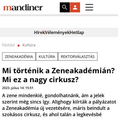
Hírek
Vélemények
Hetilap
Főoldal
Kultúra
⬤
ZENEAKADÉMIA
KULTÚRA
REKTORVÁLASZTÁS
Mi történik a Zeneakadémián?
Mi ez a nagy cirkusz?
2023. július 14. 15:51
A zene mindenkié, gondolhatnánk, ám a jelek
szerint még sincs így. Alighogy kiírták a pályázatot
a Zeneakadémia új vezetésére, máris beindult a
szokásos cirkusz, és ahol talán a legkevésbé