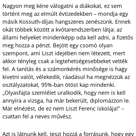
Nagyon meg kéne válogatni a diákokat, ez sem
történt meg az elmúlt évtizedekben – mondja egy
másik Kossuth-díjas hangszeres zenészünk. Ennek
okát többek között a kvótarendszerben látja: az
állami helyeket mindenképp oda kell adni, a fizetős
meg hozza a pénzt. Bejött egy csomó olyan
szempont, ami Liszt idejében nem létezett, mert
akkor tényleg csak a legtehetségesebbeket vették
fel. A tanítás és a számonkérés minősége is hagy
kivetni valót, vélekedik, ráadásul ha megnézzük az
osztályzatokat, 95%-ban ötöst kap mindenki.
„Olyasfajta szemlélet uralkodik, hogy nem is kell
annyira a vizsga, ha már bekerült, diplomázzon le.
Már elnézést, de ez nem Liszt Ferenc iskolája!” –
csattan fel a neves művész.
Azt is látnunk kell, teszi hozzá a forrásunk, hogy egy