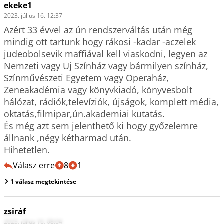
ekeke1
2023. július 16. 12:37
Azért 33 évvel az ún rendszerváltás után még 
mindig ott tartunk hogy rákosi -kadar -aczelek 
judeobolsevik maffiával kell viaskodni, legyen az 
Nemzeti vagy Uj Színház vagy bármilyen színház, 
Színművészeti Egyetem vagy Operaház, 
Zeneakadémia vagy könyvkiadó, könyvesbolt 
hálózat, rádiók,televíziók, újságok, komplett média, 
oktatás,filmipar,ún.akademiai kutatás.

És még azt sem jelenthető ki hogy győzelemre 
állnank ,négy kétharmad után.

Hihetetlen.
Válasz erre
8
1
1 válasz megtekintése
zsiráf
2023. július 16. 08:04