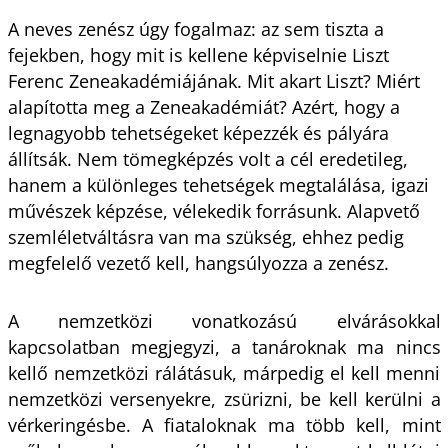
A neves zenész úgy fogalmaz: az sem tiszta a
fejekben, hogy mit is kellene képviselnie Liszt
Ferenc Zeneakadémiájának. Mit akart Liszt? Miért
alapította meg a Zeneakadémiát? Azért, hogy a
legnagyobb tehetségeket képezzék és pályára
állítsák. Nem tömegképzés volt a cél eredetileg,
hanem a különleges tehetségek megtalálása, igazi
művészek képzése, vélekedik forrásunk. Alapvető
szemléletváltásra van ma szükség, ehhez pedig
megfelelő vezető kell, hangsúlyozza a zenész.
A nemzetközi vonatkozású elvárásokkal
kapcsolatban megjegyzi, a tanároknak ma nincs
kellő nemzetközi rálátásuk, márpedig el kell menni
nemzetközi versenyekre, zsürizni, be kell kerülni a
vérkeringésbe. A fiataloknak ma több kell, mint