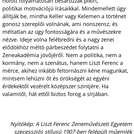
holott folyamatosan besározzák pikírt,
politikai motivációjú írásaikkal. Mindemellett úgy
állítják be, mintha Keller vagy Kelemen a történet
gonosz szereplői volnának, ami nonszensz, és
méltatlan az ügy fontosságára és a művészekre
nézve. Ideje volna felébredni és a nagy zenei
elődökhöz méltó párbeszédet folytatni a
Zeneakadémia jövőjéről. Nem a politika, nem a
kormány, nem a szenátus, hanem Liszt Ferenc a
mérce, akihez inkább feltornászni kéne magunkat,
mintsem lehúzni őt és örökségét az egyéni
érdekektől vezérelt középszer szintjére. Ha
valamitől, hát ettől biztos forog a sírjában.
Nyitókép: A Liszt Ferenc Zeneművészeti Egyetem
szecessziós stílusú 1907-ben felépült műemlék