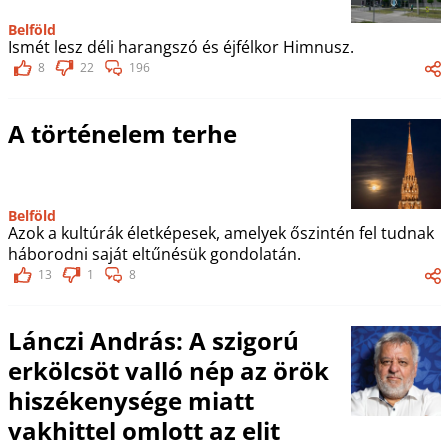
Belföld
Ismét lesz déli harangszó és éjfélkor Himnusz.
8
22
196
A történelem terhe
Belföld
Azok a kultúrák életképesek, amelyek őszintén fel tudnak
háborodni saját eltűnésük gondolatán.
13
1
8
Lánczi András: A szigorú
erkölcsöt valló nép az örök
hiszékenysége miatt
vakhittel omlott az elit