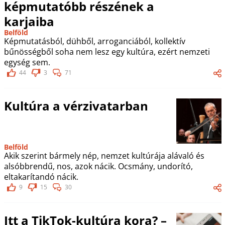
képmutatóbb részének a
karjaiba
Belföld
Képmutatásból, dühből, arroganciából, kollektív
bűnösségből soha nem lesz egy kultúra, ezért nemzeti
egység sem.
44
3
71
Kultúra a vérzivatarban
Belföld
Akik szerint bármely nép, nemzet kultúrája alávaló és
alsóbbrendű, nos, azok nácik. Ocsmány, undorító,
eltakarítandó nácik.
9
15
30
Itt a TikTok-kultúra kora? –