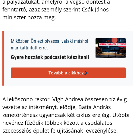
a pályázatukat, amelyről a végső döntést a
fenntartó, azaz személy szerint Csák János
miniszter hozza meg.
Miközben Ön ezt olvassa, valaki máshol
már kattintott erre:
Gyere hozzánk podcastet készíteni!
Tovább a cikkhez
A leköszönő rektor, Vigh Andrea összesen tíz évig
vezette az intézményt, elődje, Batta András
zenetörténész ugyancsak két ciklus erejéig. Utóbbi
nevéhez fűződik többek között a csodálatos
szecessziós épület felújításának levezénylése.