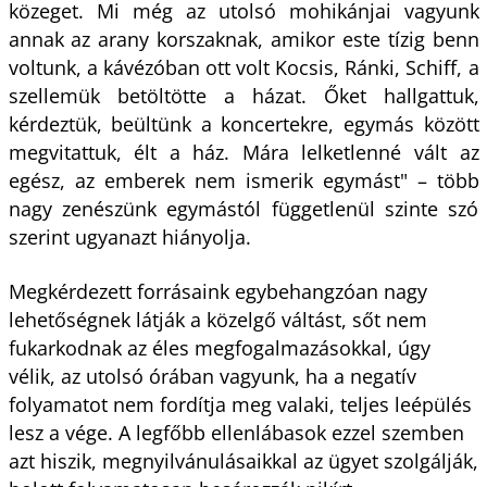
közeget. Mi még az utolsó mohikánjai vagyunk
annak az arany korszaknak, amikor este tízig benn
voltunk, a kávézóban ott volt Kocsis, Ránki, Schiff, a
szellemük betöltötte a házat. Őket hallgattuk,
kérdeztük, beültünk a koncertekre, egymás között
megvitattuk, élt a ház. Mára lelketlenné vált az
egész, az emberek nem ismerik egymást" – több
nagy zenészünk egymástól függetlenül szinte szó
szerint ugyanazt hiányolja.
Megkérdezett forrásaink egybehangzóan nagy
lehetőségnek látják a közelgő váltást, sőt nem
fukarkodnak az éles megfogalmazásokkal, úgy
vélik, az utolsó órában vagyunk, ha a negatív
folyamatot nem fordítja meg valaki, teljes leépülés
lesz a vége. A legfőbb ellenlábasok ezzel szemben
azt hiszik, megnyilvánulásaikkal az ügyet szolgálják,