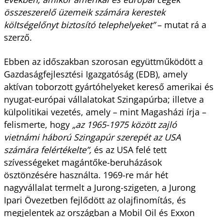
összeszerelő üzemeik számára kerestek
költségelőnyt biztosító telephelyeket”
– mutat rá a
szerző.
Ebben az időszakban szorosan együttműködött a
Gazdaságfejlesztési Igazgatóság (EDB), amely
aktívan toborzott gyártóhelyeket kereső amerikai és
nyugat-európai vállalatokat Szingapúrba; illetve a
külpolitikai vezetés, amely – mint Magasházi írja –
felismerte, hogy
„az 1965-1975 között zajló
vietnámi háború Szingapúr szerepét az USA
számára felértékelte”,
és az USA felé tett
szívességeket magántőke-beruházások
ösztönzésére használta. 1969-re már hét
nagyvállalat termelt a Jurong-szigeten, a Jurong
Ipari Övezetben fejlődött az olajfinomítás, és
megjelentek az országban a Mobil Oil és Exxon