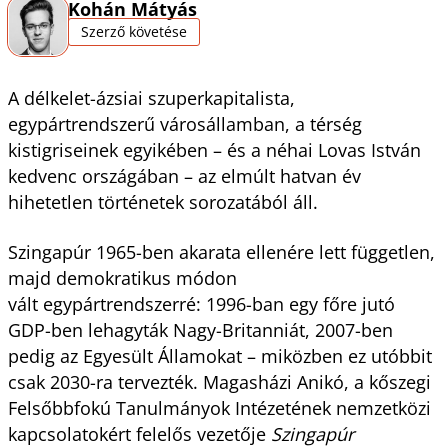
Kohán Mátyás
Szerző követése
A délkelet-ázsiai szuperkapitalista,
egypártrendszerű városállamban, a térség
kistigriseinek egyikében – és a néhai Lovas István
kedvenc országában – az elmúlt hatvan év
hihetetlen történetek sorozatából áll.
Szingapúr 1965-ben akarata ellenére lett független,
majd demokratikus módon
vált egypártrendszerré: 1996-ban egy főre jutó
GDP-ben lehagyták Nagy-Britanniát, 2007-ben
pedig az Egyesült Államokat – miközben ez utóbbit
csak 2030-ra tervezték. Magasházi Anikó, a kőszegi
Felsőbbfokú Tanulmányok Intézetének nemzetközi
kapcsolatokért felelős vezetője
Szingapúr