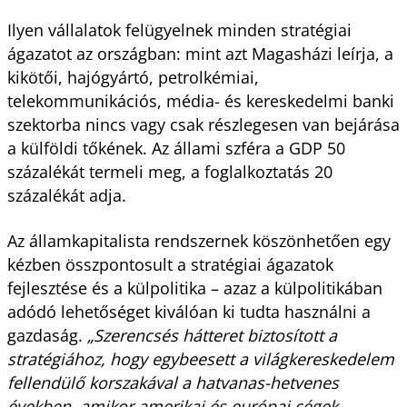
Ilyen vállalatok felügyelnek minden stratégiai
ágazatot az országban: mint azt Magasházi leírja, a
kikötői, hajógyártó, petrolkémiai,
telekommunikációs, média- és kereskedelmi banki
szektorba nincs vagy csak részlegesen van bejárása
a külföldi tőkének. Az állami szféra a GDP 50
százalékát termeli meg, a foglalkoztatás 20
százalékát adja.
Az államkapitalista rendszernek köszönhetően egy
kézben összpontosult a stratégiai ágazatok
fejlesztése és a külpolitika – azaz a külpolitikában
adódó lehetőséget kiválóan ki tudta használni a
gazdaság.
„Szerencsés hátteret biztosított a
stratégiához, hogy egybeesett a világkereskedelem
fellendülő korszakával a hatvanas-hetvenes
években, amikor amerikai és európai cégek