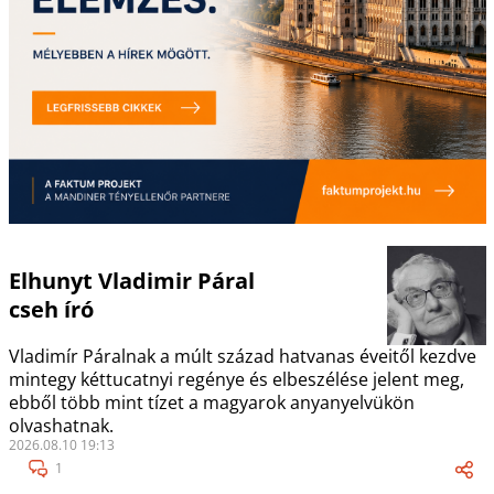
Elhunyt Vladimir Páral
cseh író
Vladimír Páralnak a múlt század hatvanas éveitől kezdve
mintegy kéttucatnyi regénye és elbeszélése jelent meg,
ebből több mint tízet a magyarok anyanyelvükön
olvashatnak.
2026.08.10 19:13
1