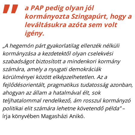
a PAP pedig olyan jól
kormányozta Szingapúrt, hogy a
leváltásukra azóta sem volt
igény.
„A hegemón párt gyakorlatilag ellenzék nélküli
kormányzása a kezdetektől olyan cselekvési
szabadságot biztosított a mindenkori kormány
számára, amely a nyugati demokráciák
körülményei között elképzelhetetlen. Az a
fejlődésorientált, pragmatikus tudatosság azonban,
ahogyan az állam a hatalmával élt, sok
teljhatalommal rendelkező, ám rosszul kormányzó
politikai elit számára lehetne követendő példa”
–
írja könyvében Magasházi Anikó.