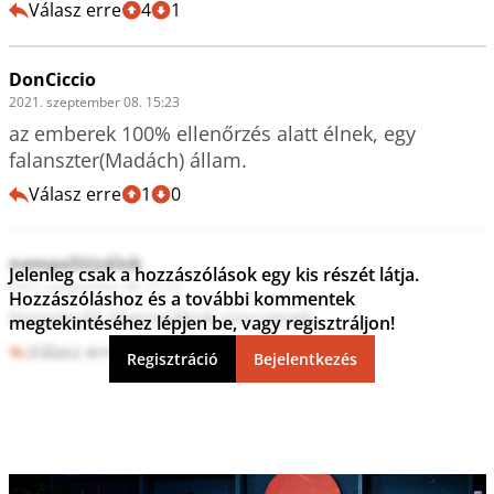
Válasz erre
4
1
DonCiccio
2021. szeptember 08. 15:23
az emberek 100% ellenőrzés alatt élnek, egy 
falanszter(Madách) állam.
Válasz erre
1
0
nempolitizálok
Jelenleg csak a hozzászólások egy kis részét látja.
2021. szeptember 08. 15:13
Hozzászóláshoz és a további kommentek
Hazaáruló libernyákok sincsenek.
megtekintéséhez lépjen be, vagy regisztráljon!
Válasz erre
3
1
Regisztráció
Bejelentkezés