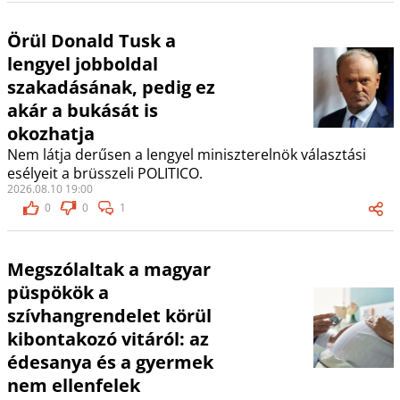
Örül Donald Tusk a
lengyel jobboldal
szakadásának, pedig ez
akár a bukását is
okozhatja
Nem látja derűsen a lengyel miniszterelnök választási
esélyeit a brüsszeli POLITICO.
2026.08.10 19:00
0
0
1
Megszólaltak a magyar
püspökök a
szívhangrendelet körül
kibontakozó vitáról: az
édesanya és a gyermek
nem ellenfelek