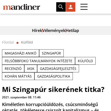
Hírek
Vélemények
Hetilap
Főoldal
Külföld
⬤
MAGASHÁZI ANIKÓ
SZINGAPÚR
FELSŐBBFOKÚ TANULMÁNYOK INTÉZETE
KÜLFÖLD
RECENZIÓ
IASK
GAZDASÁGFEJLESZTÉS
KOHÁN MÁTYÁS
GAZDASÁGPOLITIKA
Mi Szingapúr sikerének titka?
2021. szeptember 08. 11:46
Kíméletlen korrupcióüldözés, csúcsminőségű
oktatás, tökéletesre csiszolt kapitalizmus – és