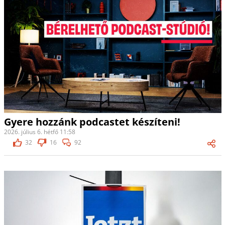
Gyere hozzánk podcastet készíteni!
2026. július 6. hétfő 11:58
32
16
92