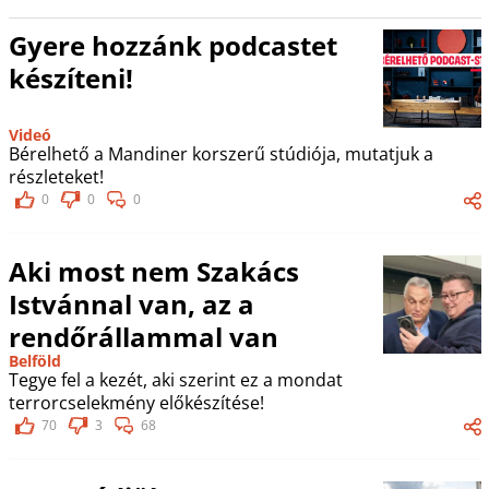
Gyere hozzánk podcastet
készíteni!
Videó
Bérelhető a Mandiner korszerű stúdiója, mutatjuk a
részleteket!
0
0
0
Aki most nem Szakács
Istvánnal van, az a
rendőrállammal van
Belföld
Tegye fel a kezét, aki szerint ez a mondat
terrorcselekmény előkészítése!
70
3
68