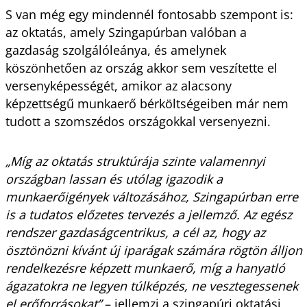
S van még egy mindennél fontosabb szempont is:
az oktatás, amely Szingapúrban valóban a
gazdaság szolgálóleánya, és amelynek
köszönhetően az ország akkor sem veszítette el
versenyképességét, amikor az alacsony
képzettségű munkaerő bérköltségeiben már nem
tudott a szomszédos országokkal versenyezni.
„Míg az oktatás struktúrája szinte valamennyi
országban lassan és utólag igazodik a
munkaerőigények változásához, Szingapúrban erre
is a tudatos előzetes tervezés a jellemző. Az egész
rendszer gazdaságcentrikus, a cél az, hogy az
ösztönözni kívánt új iparágak számára rögtön álljon
rendelkezésre képzett munkaerő, míg a hanyatló
ágazatokra ne legyen túlképzés, ne vesztegessenek
el erőforrásokat”
– jellemzi a szingapúri oktatási