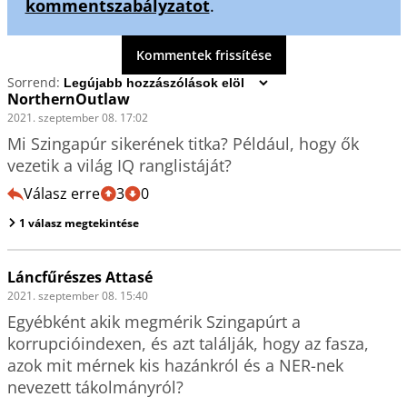
kommentszabályzatot
.
Kommentek frissítése
Sorrend:
NorthernOutlaw
2021. szeptember 08. 17:02
Mi Szingapúr sikerének titka? Például, hogy ők 
vezetik a világ IQ ranglistáját? 
Válasz erre
3
0
1 válasz megtekintése
Láncfűrészes Attasé
2021. szeptember 08. 15:40
Egyébként akik megmérik Szingapúrt a 
korrupcióindexen, és azt találják, hogy az fasza, 
azok mit mérnek kis hazánkról és a NER-nek 
nevezett tákolmányról?