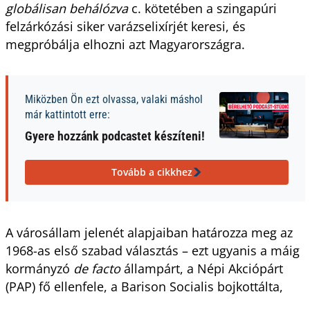
globálisan behálózva
c. kötetében a szingapúri
felzárkózási siker varázselixírjét keresi, és
megpróbálja elhozni azt Magyarországra.
Miközben Ön ezt olvassa, valaki máshol
már kattintott erre:
Gyere hozzánk podcastet készíteni!
Tovább a cikkhez
A városállam jelenét alapjaiban határozza meg az
1968-as első szabad választás – ezt ugyanis a máig
kormányzó
de facto
állampárt, a Népi Akciópárt
(PAP) fő ellenfele, a Barison Socialis bojkottálta,