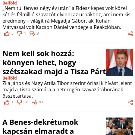
Belföld
„Nem túl fényes négy év után” a Fidesz képes volt közel
két és félmillió szavazót elvinni az urnákhoz, ami nem kis
eredmény – világít rá Megadja Gábor, aki Kohán
Mátyással volt Kacsoh Dániel vendége a Reakcióban.
5
1
8
Nem kell sok hozzá:
könnyen lehet, hogy
szétszakad majd a Tisza Párt
Belföld
Zila János és Nagy Attila Tibor szerint óriási kihívást jelent
majd a Tisza számára a heterogén szavazótáborának
összetartása.
1
10
83
A Benes-dekrétumok
kapcsán elmaradt a