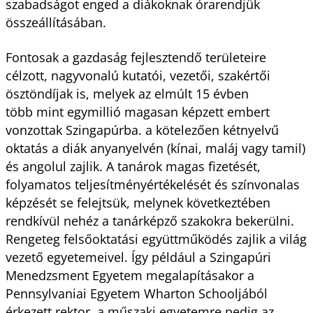
szabadságot enged a diákoknak órarendjük
összeállításában.
Fontosak a gazdaság fejlesztendő területeire
célzott, nagyvonalú kutatói, vezetői, szakértői
ösztöndíjak is, melyek az elmúlt 15 évben
több mint egymillió magasan képzett embert
vonzottak Szingapúrba. a kötelezően kétnyelvű
oktatás a diák anyanyelvén (kínai, maláj vagy tamil)
és angolul zajlik. A tanárok magas fizetését,
folyamatos teljesítményértékelését és színvonalas
képzését se felejtsük, melynek következtében
rendkívül nehéz a tanárképző szakokra bekerülni.
Rengeteg felsőoktatási együttműködés zajlik a világ
vezető egyetemeivel. Így például a Szingapúri
Menedzsment Egyetem megalapításakor a
Pennsylvaniai Egyetem Wharton Schooljából
érkezett rektor, a műszaki egyetemre pedig az