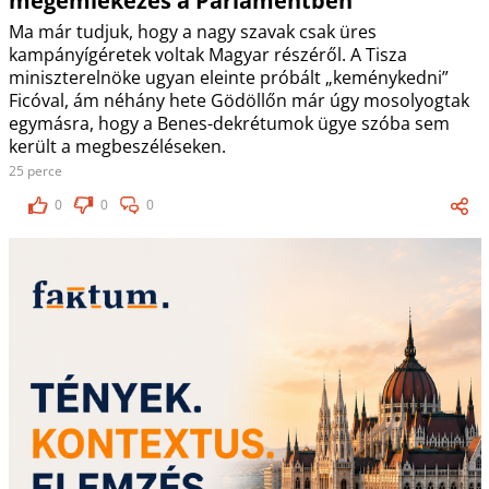
megemlékezés a Parlamentben
Ma már tudjuk, hogy a nagy szavak csak üres
kampányígéretek voltak Magyar részéről. A Tisza
miniszterelnöke ugyan eleinte próbált „keménykedni”
Ficóval, ám néhány hete Gödöllőn már úgy mosolyogtak
egymásra, hogy a Benes-dekrétumok ügye szóba sem
került a megbeszéléseken.
25 perce
0
0
0