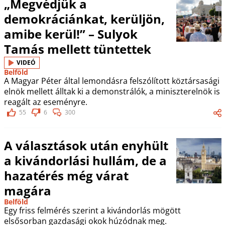
„Megvédjük a
demokráciánkat, kerüljön,
amibe kerül!” – Sulyok
Tamás mellett tüntettek
VIDEÓ
Belföld
A Magyar Péter által lemondásra felszólított köztársasági
elnök mellett álltak ki a demonstrálók, a miniszterelnök is
reagált az eseményre.
55
6
300
A választások után enyhült
a kivándorlási hullám, de a
hazatérés még várat
magára
Belföld
Egy friss felmérés szerint a kivándorlás mögött
elsősorban gazdasági okok húzódnak meg.