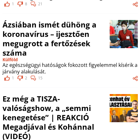
1
8
21
Ázsiában ismét dühöng a
koronavírus – ijesztően
megugrott a fertőzések
száma
Külföld
Az egészségügyi hatóságok fokozott figyelemmel kísérik a
járvány alakulását.
1
2
15
Ez még a TISZA-
valóságshow, a „semmi
kenegetése” | REAKCIÓ
Megadjával és Kohánnal
(VIDEÓ)