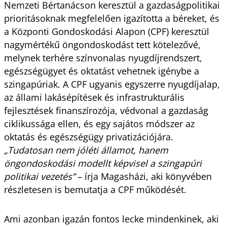
Nemzeti Bértanácson keresztül a gazdaságpolitikai
prioritásoknak megfelelően igazította a béreket, és
a Központi Gondoskodási Alapon (CPF) keresztül
nagymértékű öngondoskodást tett kötelezővé,
melynek terhére színvonalas nyugdíjrendszert,
egészségügyet és oktatást vehetnek igénybe a
szingapúriak. A CPF ugyanis egyszerre nyugdíjalap,
az állami lakásépítések és infrastrukturális
fejlesztések finanszírozója, védvonal a gazdaság
ciklikussága ellen, és egy sajátos módszer az
oktatás és egészségügy privatizációjára.
„Tudatosan nem jóléti államot, hanem
öngondoskodási modellt képvisel a szingapúri
politikai vezetés”
– írja Magasházi, aki könyvében
részletesen is bemutatja a CPF működését.
Ami azonban igazán fontos lecke mindenkinek, aki