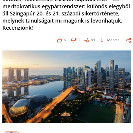
meritokratikus egypártrendszer: különös elegyből
áll Szingapúr 20. és 21. századi sikertörténete,
melynek tanulságait mi magunk is levonhatjuk.
Recenziónk!
61
2
89
Mentés