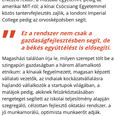
amerikai MIT-ról; a kínai Csöcsiang Egyetemmel
közös tantervfejlesztés zajlik, a londoni Imperial
College pedig az orvosképzésben segít.
Ez a rendszer nem csak a
gazdaságfejlesztésben segít, de
a békés együttélést is elősegíti.
Magasházi találóan írja le, milyen szerepet tölt be a
szingapúri gazdaságban a három államalkotó
etnikum: a kínaiak fegyelmezett, magasan képzett
vállalati vezetők, az indiaiak kockázatvállalásra
hajlandó vállalkozók a startupok világában, a
malájok pedig, akiknek felzárkóztatásában
rengeteget segített az iskolai teljesítmény alapján
szegregáló, célzottan fejlesztő oktatási rendszer, a
jó munkamorálú, optimista munkaerőt adják.