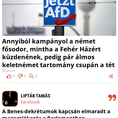
Annyiból kampányol a német
fősodor, mintha a Fehér Házért
küzdenének, pedig pár álmos
keletnémet tartomány csupán a tét
30 perce
0
0
0
LIPTÁK TAMÁS
Facebook
A Benes-dekrétumok kapcsán elmaradt a