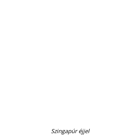
Szingapúr éjjel