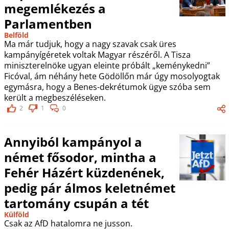
megemlékezés a
Parlamentben
Belföld
Ma már tudjuk, hogy a nagy szavak csak üres
kampányígéretek voltak Magyar részéről. A Tisza
miniszterelnöke ugyan eleinte próbált „keménykedni”
Ficóval, ám néhány hete Gödöllőn már úgy mosolyogtak
egymásra, hogy a Benes-dekrétumok ügye szóba sem
került a megbeszéléseken.
2
1
0
Annyiból kampányol a
német fősodor, mintha a
Fehér Házért küzdenének,
pedig pár álmos keletnémet
tartomány csupán a tét
Külföld
Csak az AfD hatalomra ne jusson.