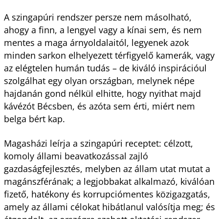
A szingapúri rendszer persze nem másolható,
ahogy a finn, a lengyel vagy a kínai sem, és nem
mentes a maga árnyoldalaitól, legyenek azok
minden sarkon elhelyezett térfigyelő kamerák, vagy
az elégtelen humán tudás – de kiváló inspirációul
szolgálhat egy olyan országban, melynek népe
hajdanán gond nélkül elhitte, hogy nyithat majd
kávézót Bécsben, és azóta sem érti, miért nem
belga bért kap.
Magasházi leírja a szingapúri receptet: célzott,
komoly állami beavatkozással zajló
gazdaságfejlesztés, melyben az állam utat mutat a
magánszférának; a legjobbakat alkalmazó, kiválóan
fizető, hatékony és korrupciómentes közigazgatás,
amely az állami célokat hibátlanul valósítja meg; és