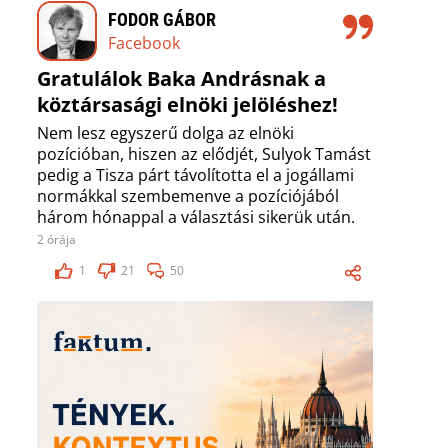
FODOR GÁBOR
Facebook
Gratulálok Baka Andrásnak a
köztársasági elnöki jelöléshez!
Nem lesz egyszerű dolga az elnöki
pozícióban, hiszen az elődjét, Sulyok Tamást
pedig a Tisza párt távolította el a jogállami
normákkal szembemenve a pozíciójából
három hónappal a választási sikerük után.
2 órája
1
21
50