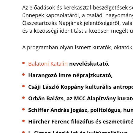
Az előadások és kerekasztal-beszélgetések s
ünnepek kapcsolatáról, a családi hagyomán
Összetartozás Napjának jelentőségéről, valam
és a közösségi identitást a közösen megélt
A programban olyan ismert kutatók, oktatók é
Balatoni Katalin
neveléskutató,
Harangozó Imre néprajzkutató,
Csáji László Koppány kulturális antrop
Orbán Balázs, az MCC Alapítvány kura
Schiffer András jogász, politológus, 
Hörcher Ferenc filozófus és eszmetört