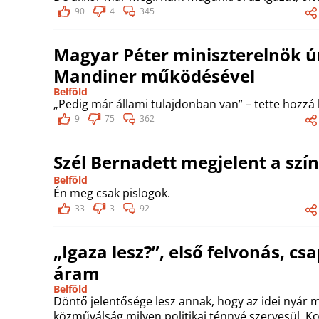
90
4
345
Magyar Péter miniszterelnök úr
Mandiner működésével
Belföld
„Pedig már állami tulajdonban van” – tette hozzá
9
75
362
Szél Bernadett megjelent a szí
Belföld
Én meg csak pislogok.
33
3
92
„Igaza lesz?”, első felvonás, cs
áram
Belföld
Döntő jelentősége lesz annak, hogy az idei nyár
közműválság milyen politikai ténnyé szervesül. K