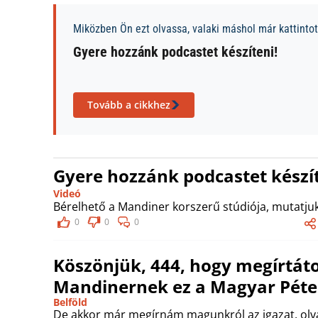
Miközben Ön ezt olvassa, valaki máshol már kattintott
Gyere hozzánk podcastet készíteni!
Tovább a cikkhez
Gyere hozzánk podcastet készít
Videó
Bérelhető a Mandiner korszerű stúdiója, mutatjuk
0
0
0
Köszönjük, 444, hogy megírtáto
Mandinernek ez a Magyar Péter
Belföld
De akkor már megírnám magunkról az igazat, olva