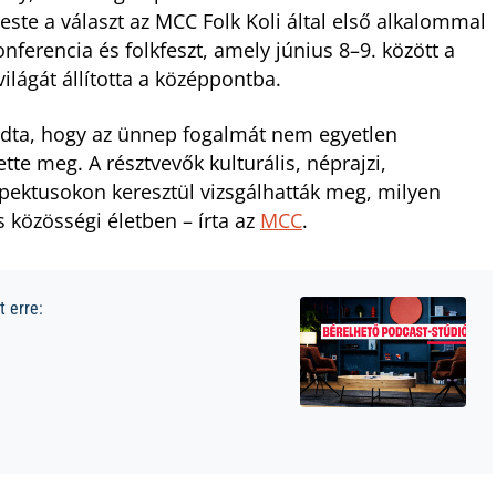
este a választ az MCC Folk Koli által első alkalommal
ferencia és folkfeszt, amely június 8–9. között a
lágát állította a középpontba.
adta, hogy az ünnep fogalmát nem egyetlen
tte meg. A résztvevők kulturális, néprajzi,
 aspektusokon keresztül vizsgálhatták meg, milyen
 közösségi életben – írta az
MCC
.
 erre: