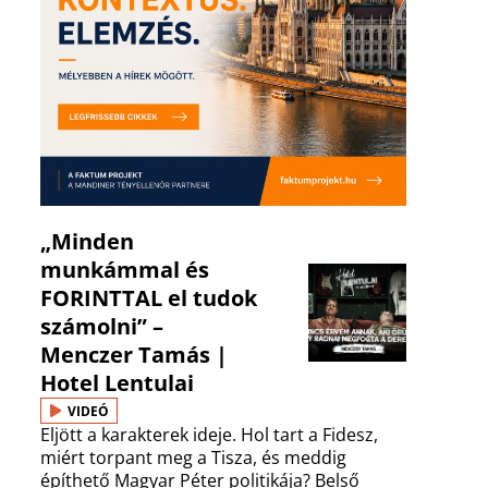
„Minden
munkámmal és
FORINTTAL el tudok
számolni” –
Menczer Tamás |
Hotel Lentulai
VIDEÓ
Eljött a karakterek ideje. Hol tart a Fidesz,
miért torpant meg a Tisza, és meddig
építhető Magyar Péter politikája? Belső