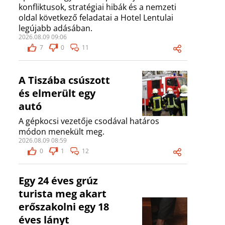
konfliktusok, stratégiai hibák és a nemzeti
oldal következő feladatai a Hotel Lentulai
legújabb adásában.
2026.08.09 09:06
7
0
11
A Tiszába csúszott
és elmerült egy
autó
A gépkocsi vezetője csodával határos
módon menekült meg.
2026.08.09 08:59
0
1
12
Egy 24 éves grúz
turista meg akart
erőszakolni egy 18
éves lányt