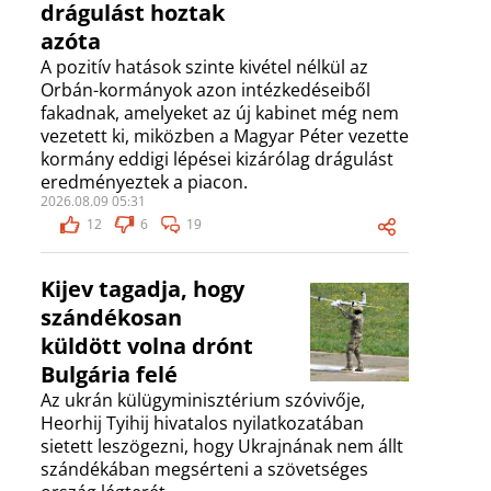
drágulást hoztak
azóta
A pozitív hatások szinte kivétel nélkül az
Orbán-kormányok azon intézkedéseiből
fakadnak, amelyeket az új kabinet még nem
vezetett ki, miközben a Magyar Péter vezette
kormány eddigi lépései kizárólag drágulást
eredményeztek a piacon.
2026.08.09 05:31
12
6
19
Kijev tagadja, hogy
szándékosan
küldött volna drónt
Bulgária felé
Az ukrán külügyminisztérium szóvivője,
Heorhij Tyihij hivatalos nyilatkozatában
sietett leszögezni, hogy Ukrajnának nem állt
szándékában megsérteni a szövetséges