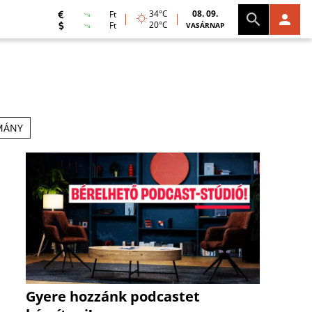
34°C
08. 09.
Ft
20°C
Ft
VASÁRNAP
MÁNY
Gyere hozzánk podcastet