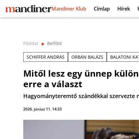
Mandiner Klub
Címlap
Hírek
Főoldal
Belföld
⬤
SCHIFFER ANDRÁS
ORBÁN BALÁZS
BALATONI KA
Mitől lesz egy ünnep külö
erre a választ
Hagyományteremtő szándékkal szervezte me
2026. június 11. 14:33