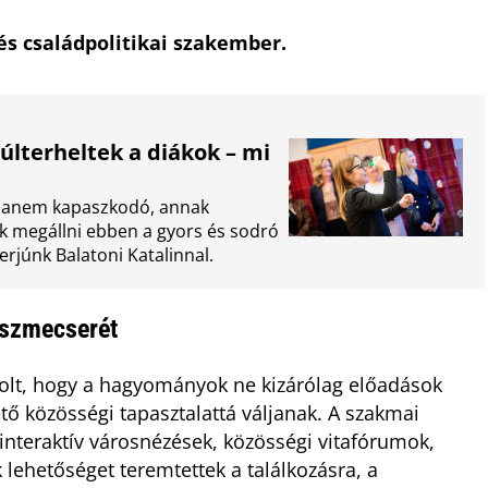
s családpolitikai szakember.
últerheltek a diákok – mi
 hanem kapaszkodó, annak
k megállni ebben a gyors és sodró
terjúnk Balatoni Katalinnal.
 eszmecserét
volt, hogy a hagyományok ne kizárólag előadások
 közösségi tapasztalattá váljanak. A szakmai
nteraktív városnézések, közösségi vitafórumok,
 lehetőséget teremtettek a találkozásra, a