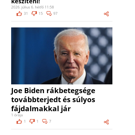
készíteni!
2026. július 6. hétfő 11:58
31
15
97
Joe Biden rákbetegsége
továbbterjedt és súlyos
fájdalmakkal jár
1 órája
1
1
7