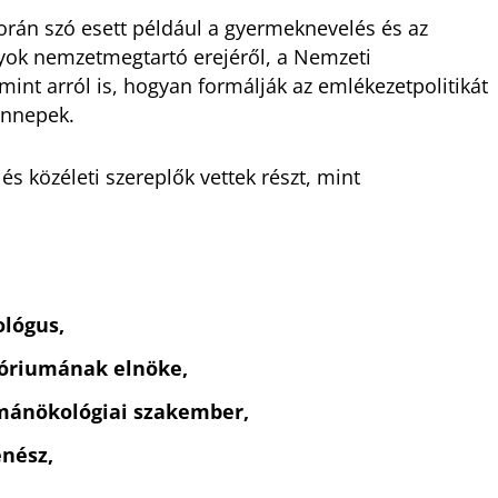
orán szó esett például a gyermeknevelés és az
yok nemzetmegtartó erejéről, a Nemzeti
int arról is, hogyan formálják az emlékezetpolitikát
 ünnepek.
s közéleti szereplők vettek részt, mint
ológus,
tóriumának elnöke,
humánökológiai szakember,
énész,