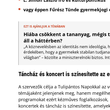
L. Simon László író és kultúrpolitikus
vagy éppen Fűrész Tünde gyermekjogi é
EZT IS AJÁNLJUK A TÉMÁBAN
Hiába csökkent a tananyag, mégis t
áll a háttérben?
„A köznevelésben az identitás nem ideológia,
érdekében, hogy a gyermekek stabilan tudjana
világban” – közölte a miniszterelnöki biztos. In
Táncház és koncert is színesítette az
A szervezők célja a Tulipántos Napokkal az 
témájaként jelenjenek meg, hanem megélhető
programokat ezért kézműves foglalkozások, i
koncertek és táncház is színesítette, amelyek