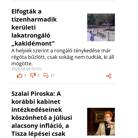
Elfogták a
tizenharmadik
kerületi
lakatrongáló
„kakidémont”
A helyiek szerint a rongáló ténykedése már
régóta bűzlött, csak sokáig nem tudták, ki áll
mögötte.
2026.08.09 05:53
0
3
37
Szalai Piroska: A
korábbi kabinet
intézkedéseinek
köszönhető a júliusi
alacsony infláció, a
Tisza lépései csak