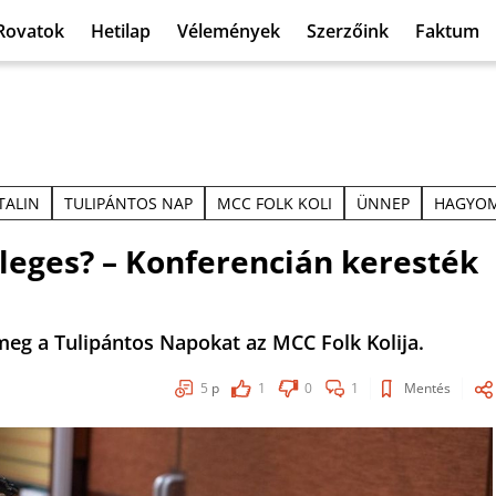
Rovatok
Hetilap
Vélemények
Szerzőink
Faktum
TALIN
TULIPÁNTOS NAP
MCC FOLK KOLI
ÜNNEP
HAGYO
nleges? – Konferencián keresték
g a Tulipántos Napokat az MCC Folk Kolija.
5
p
1
0
1
Mentés