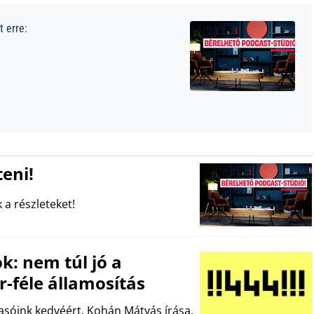
 erre:
eni!
 a részleteket!
k: nem túl jó a
-féle államosítás
sóink kedvéért. Kohán Mátyás írása.