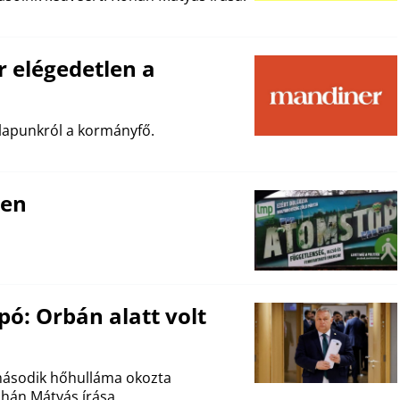
 elégedetlen a
 lapunkról a kormányfő.
nen
apó: Orbán alatt volt
 második hőhulláma okozta
ohán Mátyás írása.