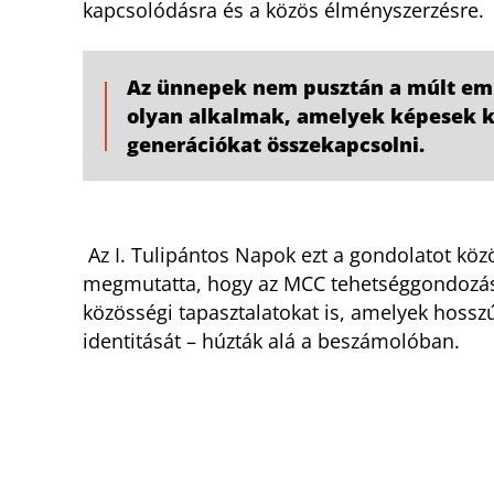
kapcsolódásra és a közös élményszerzésre.
Az ünnepek nem pusztán a múlt eml
olyan alkalmak, amelyek képesek kö
generációkat összekapcsolni.
Az I. Tulipántos Napok ezt a gondolatot köz
megmutatta, hogy az MCC tehetséggondozása
közösségi tapasztalatokat is, amelyek hossz
identitását – húzták alá a beszámolóban.