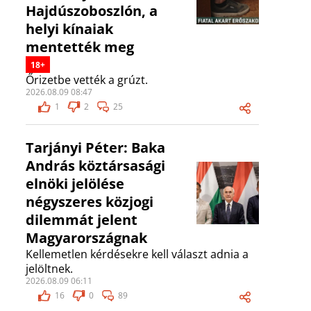
Hajdúszoboszlón, a
helyi kínaiak
mentették meg
18+
Őrizetbe vették a grúzt.
2026.08.09 08:47
1
2
25
Tarjányi Péter: Baka
András köztársasági
elnöki jelölése
négyszeres közjogi
dilemmát jelent
Magyarországnak
Kellemetlen kérdésekre kell választ adnia a
jelöltnek.
2026.08.09 06:11
16
0
89