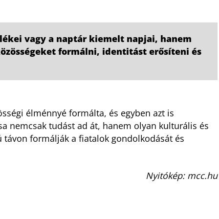
ékei vagy a naptár kiemelt napjai, hanem
zösségeket formálni, identitást erősíteni és
össégi élménnyé formálta, és egyben azt is
 nemcsak tudást ad át, hanem olyan kulturális és
ú távon formálják a fiatalok gondolkodását és
Nyitókép: mcc.hu