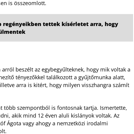
ésen is összeomlott.
 regényeikben tettek kísérletet arra, hogy
tülmentek
arról beszélt az egybegyűlteknek, hogy mik voltak a
ezítő tényezőkkel találkozott a gyűjtőmunka alatt,
illetve arra is kitért, hogy milyen visszhangra számít
t több szempontból is fontosnak tartja. Ismertette,
udni, akik mind 12 éven aluli kislányok voltak. Az
istóf Ágota vagy ahogy a nemzetközi irodalmi
olt.