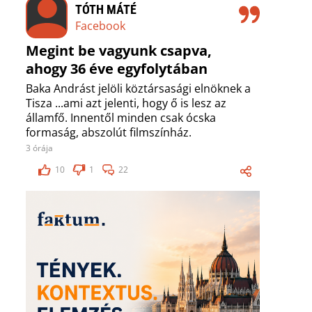
TÓTH MÁTÉ
Facebook
Megint be vagyunk csapva,
ahogy 36 éve egyfolytában
Baka Andrást jelöli köztársasági elnöknek a
Tisza ...ami azt jelenti, hogy ő is lesz az
államfő. Innentől minden csak ócska
formaság, abszolút filmszínház.
3 órája
10
1
22