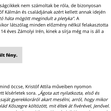
újságcikkek nem számoltak be róla, de bizonyosan
óf Kálmán és családjának azért kellett annak idején
ító háta mögött megindult a pletyka”
. A
ikor látszólag minden előzmény nélkül felakasztotta
14 éves Zámolyi Irén, kinek a sírja még ma is áll a
lt fény.
, mind öccse, Kristóf Attila műveiben nyomon
tt kísérletek sora.
„Ágota azt nyilatkozta, első és
aját gyerekkoráról akart mesélni, arról, hogy mikor
d Kőszegre költözött, mit éltek át fivérével, Jenővel.