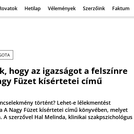
Rovatok
Hetilap
Vélemények
Szerzőink
Faktum
ÁGOTA
 hogy az igazságot a felszínre
gy Füzet kísértetei című
űncselekmény történt? Lehet-e lélekmentést
ea A Nagy Füzet kísértetei című könyvében, melyet
A szerzővel Hal Melinda, klinikai szakpszichológus