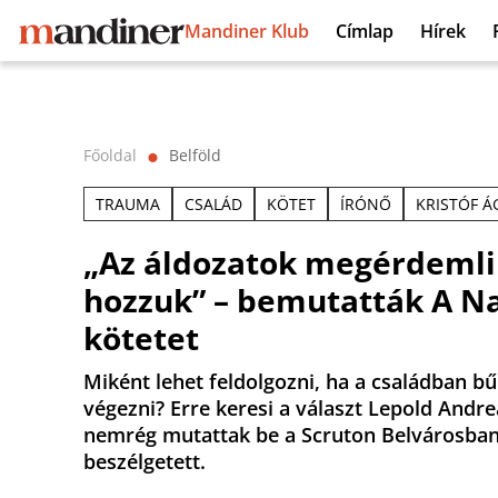
Mandiner Klub
Címlap
Hírek
Főoldal
Belföld
⬤
TRAUMA
CSALÁD
KÖTET
ÍRÓNŐ
KRISTÓF 
„Az áldozatok megérdemlik,
hozzuk” – bemutatták A Na
kötetet
Miként lehet feldolgozni, ha a családban b
végezni? Erre keresi a választ Lepold Andr
nemrég mutattak be a Scruton Belvárosban. 
beszélgetett.