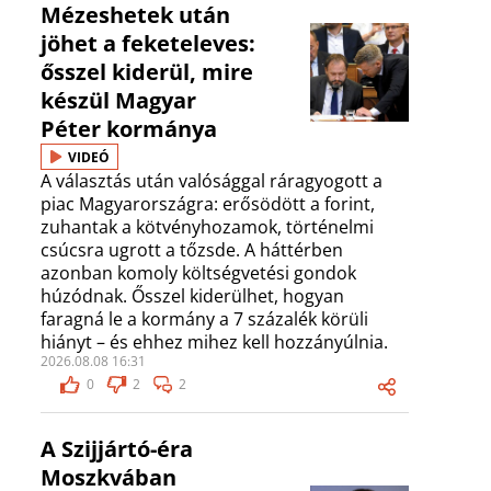
Mézeshetek után
jöhet a feketeleves:
ősszel kiderül, mire
készül Magyar
Péter kormánya
VIDEÓ
A választás után valósággal ráragyogott a
piac Magyarországra: erősödött a forint,
zuhantak a kötvényhozamok, történelmi
csúcsra ugrott a tőzsde. A háttérben
azonban komoly költségvetési gondok
húzódnak. Ősszel kiderülhet, hogyan
faragná le a kormány a 7 százalék körüli
hiányt – és ehhez mihez kell hozzányúlnia.
2026.08.08 16:31
0
2
2
A Szijjártó-éra
Moszkvában