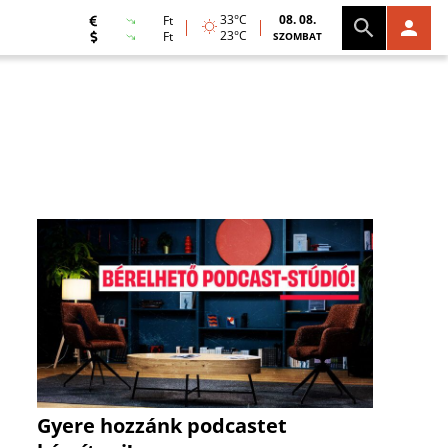
33°C
08. 08.
Ft
23°C
Ft
SZOMBAT
Gyere hozzánk podcastet