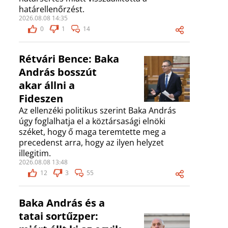
határellenőrzést.
2026.08.08 14:35
0
1
14
Rétvári Bence: Baka
András bosszút
akar állni a
Fideszen
Az ellenzéki politikus szerint Baka András
úgy foglalhatja el a köztársasági elnöki
széket, hogy ő maga teremtette meg a
precedenst arra, hogy az ilyen helyzet
illegitim.
2026.08.08 13:48
12
3
55
Baka András és a
tatai sortűzper: