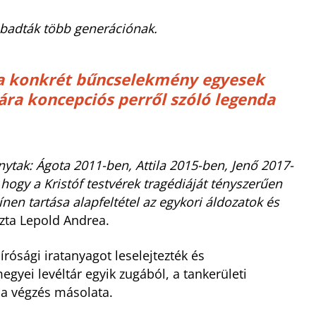
bbadták több generációnak.
 a konkrét bűncselekmény egyesek
ra koncepciós perről szóló legenda
nytak: Ágota 2011-ben, Attila 2015-ben, Jenő 2017-
ogy a Kristóf testvérek tragédiáját tényszerűen
en tartása alapfeltétel az egykori áldozatok és
zta Lepold Andrea.
bírósági iratanyagot leselejtezték és
gyei levéltár egyik zugából, a tankerületi
a végzés másolata.