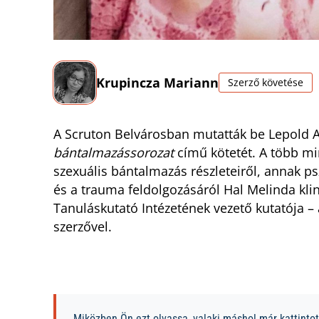
Krupincza Mariann
Szerző követése
A Scruton Belvárosban mutatták be Lepold
bántalmazássorozat
című kötetét. A több mint
szexuális bántalmazás részleteiről, annak ps
és a trauma feldolgozásáról Hal Melinda kli
Tanuláskutató Intézetének vezető kutatója – a
szerzővel.
Miközben Ön ezt olvassa, valaki máshol már kattintott