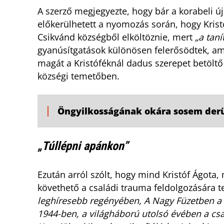
A szerző megjegyezte, hogy bár a korabeli 
előkerülhetett a nyomozás során, hogy Krist
Csikvánd községből elköltöznie, mert
„a tan
gyanúsítgatások különösen felerősödtek, am
magát a Kristóféknál dadus szerepet betöltő 
községi temetőben.
Öngyilkosságának okára sosem derü
„Túllépni apánkon”
Ezután arról szólt, hogy mind Kristóf Ágota
követhető a családi trauma feldolgozására te
leghíresebb regényében, A Nagy Füzetben a s
1944-ben, a világháború utolsó évében a csalá