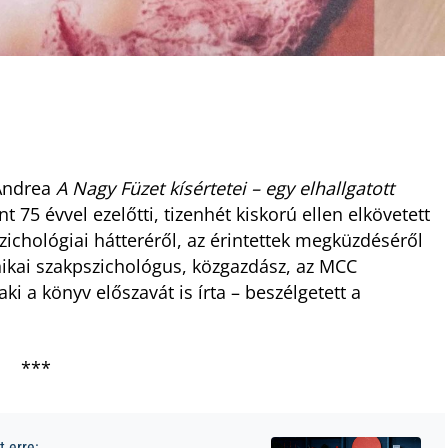
 Andrea
A Nagy Füzet kísértetei – egy elhallgatott
 75 évvel ezelőtti, tizenhét kiskorú ellen elkövetett
zichológiai hátteréről, az érintettek megküzdéséről
nikai szakpszichológus, közgazdász, az MCC
ki a könyv előszavát is írta – beszélgetett a
***
 erre: