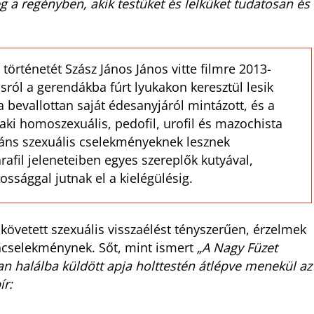
eg a regényben, akik testüket és lelküket tudatosan és
történetét Szász János János vitte filmre 2013-
ásról a gerendákba fúrt lyukakon keresztül lesik
 bevallottan saját édesanyjáról mintázott, és a
 aki homoszexuális, pedofil, urofil és mazochista
áns szexuális cselekményeknek lesznek
afil jeleneteiben egyes szereplők kutyával,
kossággal jutnak el a kielégülésig.
követett szexuális visszaélést tényszerűen, érzelmek
ncselekménynek. Sőt, mint ismert
„A Nagy Füzet
an halálba küldött apja holttestén átlépve menekül az
ír: