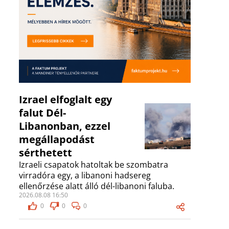
Izrael elfoglalt egy
falut Dél-
Libanonban, ezzel
megállapodást
sérthetett
Izraeli csapatok hatoltak be szombatra
virradóra egy, a libanoni hadsereg
ellenőrzése alatt álló dél-libanoni faluba.
2026.08.08 16:50
0
0
0