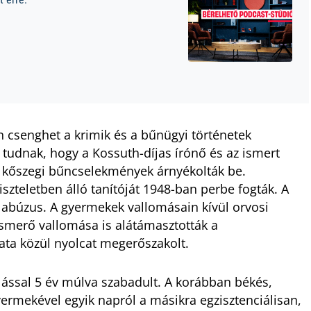
en csenghet a krimik és a bűnügyi történetek
tudnak, hogy a Kossuth-díjas írónő és az ismert
s kőszegi bűncselekmények árnyékolták be.
iszteletben álló tanítóját 1948-ban perbe fogták. A
s abúzus. A gyermekek vallomásain kívül orvosi
smerő vallomása is alátámasztották a
zata közül nyolcat megerőszakolt.
lással 5 év múlva szabadult. A korábban békés,
yermekével egyik napról a másikra egzisztenciálisan,