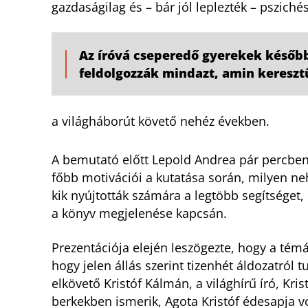
gazdaságilag és – bár jól leplezték – pszich
Az íróvá cseperedő gyerekek később
feldolgozzák mindazt, amin keresz
a világháborút követő nehéz években.
A bemutató előtt Lepold Andrea pár percben 
főbb motivációi a kutatása során, milyen neh
kik nyújtották számára a legtöbb segítséget, 
a könyv megjelenése kapcsán.
Prezentációja elején leszögezte, hogy a témá
hogy jelen állás szerint tizenhét áldozatról t
elkövető Kristóf Kálmán, a világhírű író, Kr
berkekben ismerik, Agota Kristóf édesapja v