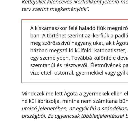
Kettejüket kilencéves ikerfiúkként jeleníti m
terv szerint megkeményítik”
.
A kiskamaszkor felé haladó fiúk megrázó 
ban. A történet szerint az ikerfiúk a padl
meg szőrösszívű nagyanyjukat, akit Ágota
házban megszálló külföldi katonatisztet,
egy személyben. Továbbá különféle devi
szemtanúi és résztvevői. Életművének par
vizelettel, ostorral, gyermekkel vagy gyil
Mindezek mellett Ágota a gyermekek ellen el
nélkül ábrázolja, mintha nem számítana bű
utolsó jelenetében, az egyik fiú a szándékos
országból. Ez ugyancsak többletjelentéssel b