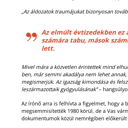
„Az áldozatok traumájukat bizonyosan tová
Az elmúlt évtizedekben ez
számára tabu, mások számá
lett.
Mivel mára a közvetlen érintettek mind elhu
ben, már semmi akadálya nem lehet annak, h
megismerjük. Az igazság kimondása és felszín
leszármazottaik gyógyulásának”
– hangsúlyo
Az írónő arra is felhívta a figyelmet, hogy a 
megsemmisítették 1980 körül, de a Vas várme
dokumentumok közül nemrégiben előkerült 