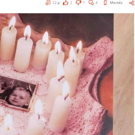
22
p
2
1
4
Mentés