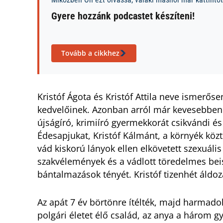
Gyere hozzánk podcastet készíteni!
Tovább a cikkhez
Kristóf Ágota és Kristóf Attila neve ismerős
kedvelőinek. Azonban arról már kevesebben 
újságíró, krimiíró gyermekkorát csikvándi é
Édesapjukat, Kristóf Kálmánt, a környék közt
vád kiskorú lányok ellen elkövetett szexuáli
szakvélemények és a vádlott töredelmes bei
bántalmazások tényét. Kristóf tizenhét áldo
Az apát 7 év börtönre ítélték, majd harmado
polgári életet élő család, az anya a három g