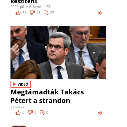
készíteni!
2026. július 6. hétfő 11:58
31
15
97
VIDEÓ
Megtámadták Takács
Pétert a strandon
59 perce
0
0
0