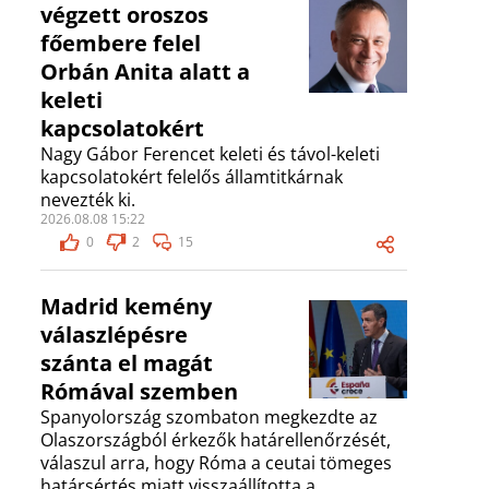
végzett oroszos
főembere felel
Orbán Anita alatt a
keleti
kapcsolatokért
Nagy Gábor Ferencet keleti és távol-keleti
kapcsolatokért felelős államtitkárnak
nevezték ki.
2026.08.08 15:22
0
2
15
Madrid kemény
válaszlépésre
szánta el magát
Rómával szemben
Spanyolország szombaton megkezdte az
Olaszországból érkezők határellenőrzését,
válaszul arra, hogy Róma a ceutai tömeges
határsértés miatt visszaállította a