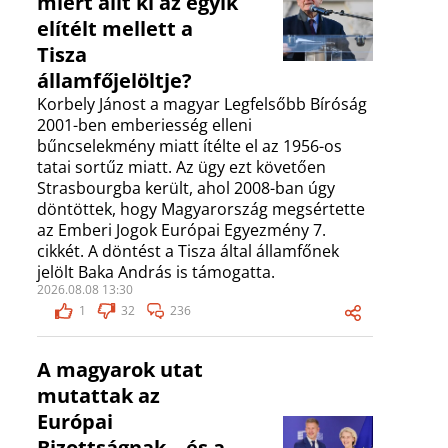
miért állt ki az egyik
elítélt mellett a
Tisza
államfőjelöltje?
Korbely Jánost a magyar Legfelsőbb Bíróság
2001-ben emberiesség elleni
bűncselekmény miatt ítélte el az 1956-os
tatai sortűz miatt. Az ügy ezt követően
Strasbourgba került, ahol 2008-ban úgy
döntöttek, hogy Magyarország megsértette
az Emberi Jogok Európai Egyezmény 7.
cikkét. A döntést a Tisza által államfőnek
jelölt Baka András is támogatta.
2026.08.08 13:30
1
32
236
A magyarok utat
mutattak az
Európai
Bizottságnak – és a