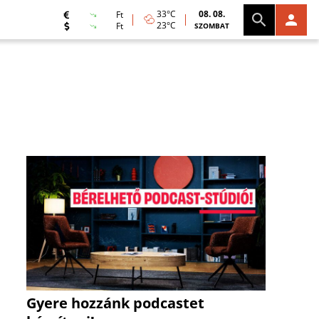
33°C
08. 08.
Ft
23°C
Ft
SZOMBAT
Gyere hozzánk podcastet