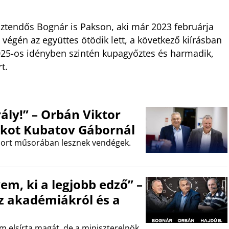
esztendős Bognár is Pakson, aki már 2023 februárja
 végén az együttes ötödik lett, a következő kiírásban
25-os idényben szintén kupagyőztes és harmadik,
t.
ály!” – Orbán Viktor
tékot Kubatov Gábornál
Sport műsorában lesznek vendégek.
m, ki a legjobb edző” –
az akadémiákról és a
 elsírta magát, de a miniszterelnök