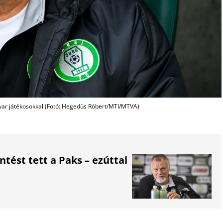
r játékosokkal (Fotó: Hegedüs Róbert/MTI/MTVA)
tést tett a Paks – ezúttal