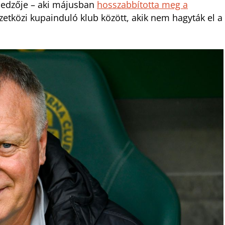
őedzője – aki májusban
hosszabbította meg a
etközi kupainduló klub között, akik nem hagyták el a