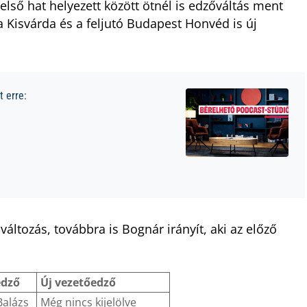
első hat helyezett között ötnél is edzőváltás ment
 Kisvárda és a feljutó Budapest Honvéd is új
 erre:
áltozás, továbbra is Bognár irányít, aki az előző
edző
Új vezetőedző
Balázs
Még nincs kijelölve