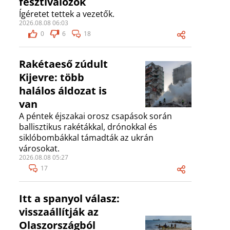
fesztiválozók
Ígéretet tettek a vezetők.
2026.08.08 06:03
0
6
18
Rakétaeső zúdult
Kijevre: több
halálos áldozat is
van
A péntek éjszakai orosz csapások során
ballisztikus rakétákkal, drónokkal és
siklóbombákkal támadták az ukrán
városokat.
2026.08.08 05:27
17
Itt a spanyol válasz:
visszaállítják az
Olaszországból