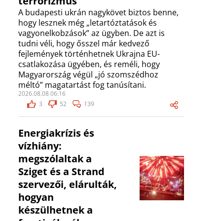
terrorizmus”
A budapesti ukrán nagykövet biztos benne,
hogy lesznek még „letartóztatások és
vagyonelkobzások” az ügyben. De azt is
tudni véli, hogy ősszel már kedvező
fejlemények történhetnek Ukrajna EU-
csatlakozása ügyében, és reméli, hogy
Magyarország végül „jó szomszédhoz
méltó” magatartást fog tanúsítani.
2026.08.08 06:16
3
52
139
Energiakrízis és
vízhiány:
megszólaltak a
Sziget és a Strand
szervezői, elárulták,
hogyan
készülhetnek a