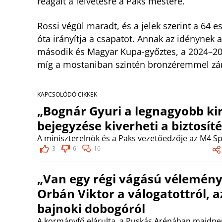
reagált a felvetésre a Paks mestere.
Rossi végül maradt, és a jelek szerint a 64 
óta irányítja a csapatot. Annak az idénynek a
második és Magyar Kupa-győztes, a 2024–20
míg a mostaniban szintén bronzéremmel zár
KAPCSOLÓDÓ CIKKEK
„Bognár Gyuri a legnagyobb kir
bejegyzése kiverheti a biztosí
A miniszterelnök és a Paks vezetőedzője az M4 
3
6
16
„Van egy régi vágású véleménye
Orbán Viktor a válogatottról, 
bajnoki dobogóról
A kormányfő elárulta, a Puskás Arénában majdnem