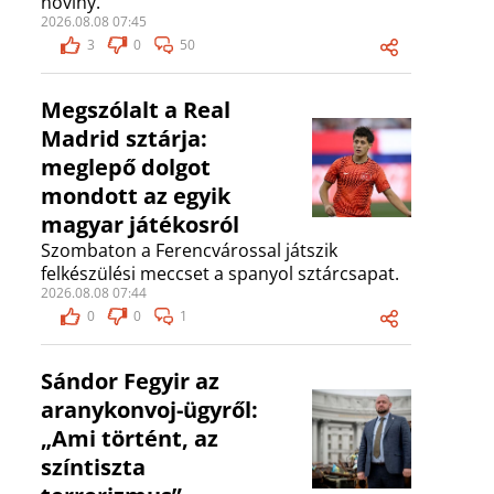
noviny.
2026.08.08 07:45
3
0
50
Megszólalt a Real
Madrid sztárja:
meglepő dolgot
mondott az egyik
magyar játékosról
Szombaton a Ferencvárossal játszik
felkészülési meccset a spanyol sztárcsapat.
2026.08.08 07:44
0
0
1
Sándor Fegyir az
aranykonvoj-ügyről:
„Ami történt, az
színtiszta