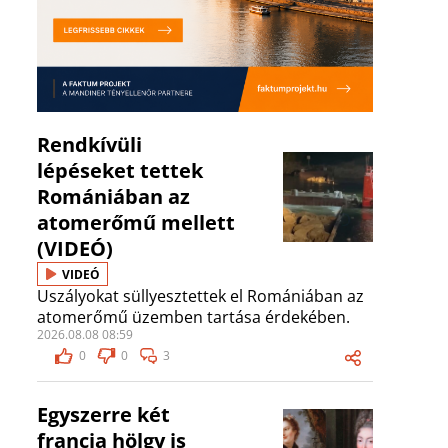
Rendkívüli
lépéseket tettek
Romániában az
atomerőmű mellett
(VIDEÓ)
VIDEÓ
Uszályokat süllyesztettek el Romániában az
atomerőmű üzemben tartása érdekében.
2026.08.08 08:59
0
0
3
Egyszerre két
francia hölgy is