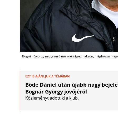
Bognár György nagyszerű munkát végez Pakson, méghozzá magya
EZT IS AJÁNLJUK A TÉMÁBAN
Böde Dániel után újabb nagy bejelen
Bognár György jövőjéről
Közleményt adott ki a klub.