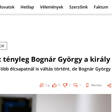
Rovatok
Hetilap
Vélemények
Szerzőink
Faktum
OR
: tényleg Bognár György a király
Több élcsapatnál is váltás történt, de Bognár György
5
p
5
2
1
Mentés