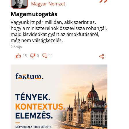
Magyar Nemzet
Magamutogatás
Vagyunk itt pár millióan, akik szerint az,
hogy a miniszterelnök összevissza rohangál,
majd kisvideókat gyárt az ámokfutásáról,
még nem válságkezelés.
2 órája
15
0
11