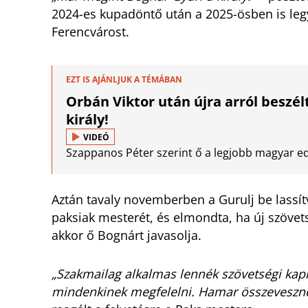
2024-es kupadöntő után a 2025-ösben is leg
Ferencvárost.
EZT IS AJÁNLJUK A TÉMÁBAN
Orbán Viktor után újra arról beszélt
király!
VIDEÓ
Szappanos Péter szerint ő a legjobb magyar e
Aztán tavaly novemberben a Gurulj be lassít
paksiak mesterét, és elmondta, ha új szövets
akkor ő Bognárt javasolja.
„Szakmailag alkalmas lennék szövetségi ka
mindenkinek megfelelni. Hamar összeveszné