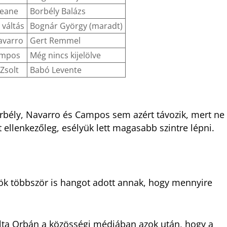
Keane
Borbély Balázs
 váltás
Bognár György (maradt)
avarro
Gert Remmel
ampos
Még nincs kijelölve
Zsolt
Babó Levente
orbély, Navarro és Campos sem azért távozik, mert ne
ellenkezőleg, esélyük lett magasabb szintre lépni.
ök többször is hangot adott annak, hogy mennyire
lta Orbán a közösségi médiában azok után, hogy a