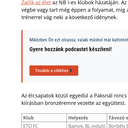
Zajlik az élet
az NB I-es klubok házatáján. Az 
végbe vagy tart még éppen a folyamat, míg a
trénerrel vág neki a következő idénynek.
Miközben Ön ezt olvassa, valaki máshol már kattintott
Gyere hozzánk podcastet készíteni!
Tovább a cikkhez
Az élcsapatok közül egyedül a Paksnál nincs v
kiírásban bronzéremre vezette az együttest.
Klub
Helyezés
Távozó 
ETO FC
Bajnok, BL-induló
Borbély 