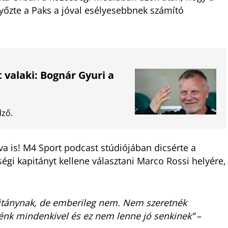
yőzte a Paks a jóval esélyesebbnek számító
 valaki: Bognár Gyuri a
dző.
va is! M4 Sport podcast stúdiójában dicsérte a
égi kapitányt kellene választani Marco Rossi helyére,
pitánynak, de emberileg nem. Nem szeretnék
nk mindenkivel és ez nem lenne jó senkinek”
–