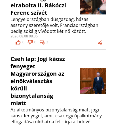
elrabolta II. Rákóczi
Ferenc szívét
Lengyelországban dúsgazdag, házas
asszony szeretője volt, Franciaországban
pedig sokáig vívódott két nő között.
2026.08.08 08:36
0
0
2
Cseh lap: Jogi káosz
fenyeget
Magyarországon az
elnökválasztás
körüli
bizonytalanság
miatt
Az alkotmányos bizonytalanság miatt jogi
káosz fenyeget, amit csak egy új alkotmány
elfogadása oldhatna fel – írja a Lidové