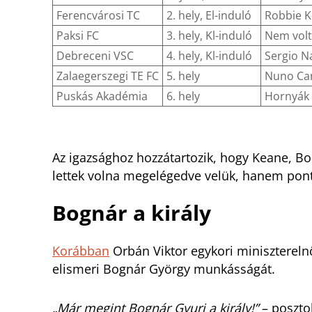
Ferencvárosi TC
2. hely, El-induló
Robbie 
Paksi FC
3. hely, Kl-induló
Nem volt
Debreceni VSC
4. hely, Kl-induló
Sergio N
Zalaegerszegi TE FC
5. hely
Nuno C
Puskás Akadémia
6. hely
Hornyák 
Az igazsághoz hozzátartozik, hogy Keane, B
lettek volna megelégedve velük, hanem pont 
Bognár a király
Korábban
Orbán Viktor egykori minisztereln
elismeri Bognár György munkásságát.
„Már megint Bognár Gyuri a király!”
– poszto