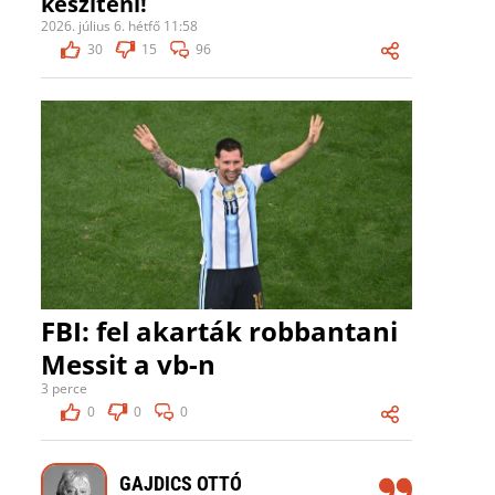
készíteni!
2026. július 6. hétfő 11:58
30
15
96
FBI: fel akarták robbantani
Messit a vb-n
3 perce
0
0
0
GAJDICS OTTÓ