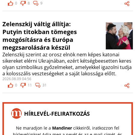
0
8
9
Zelenszkij váltig állítja:
Putyin titokban tömeges
mozgósításra és Európa
megzsarolására készül
Zelenszkij szerint az orosz elnök nem képes katonai
sikereket elérni Ukrajnában, ezért kétségbeesetten keres
olyan szimbolikus győzelmeket, amelyekkel igazolni tudja
a kolosszális veszteségeket a saját lakossága előtt.
2026.08.09 04:56
0
11
31
HÍRLEVÉL-FELIRATKOZÁS
Ne maradjon le a
Mandiner
cikkeiről, iratkozzon fel
hírlevelünkre! Adja meg a nevét és az e-mail-címét, és