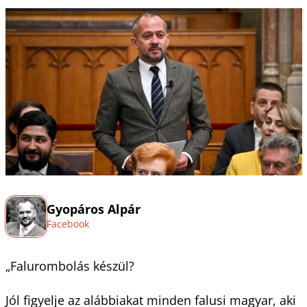
Gyopáros Alpár
Facebook
„Falurombolás készül?
Jól figyelje az alábbiakat minden falusi magyar, aki