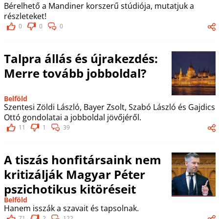
Bérelhető a Mandiner korszerű stúdiója, mutatjuk a
részleteket!
0
0
0
Talpra állás és újrakezdés:
Merre tovább jobboldal?
Belföld
Szentesi Zöldi László, Bayer Zsolt, Szabó László és Gajdics
Ottó gondolatai a jobboldal jövőjéről.
11
1
39
A tiszás honfitársaink nem
kritizálják Magyar Péter
pszichotikus kitöréseit
Belföld
Hanem isszák a szavait és tapsolnak.
71
2
122