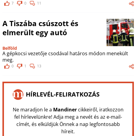
7
0
11
A Tiszába csúszott és
elmerült egy autó
Belföld
A gépkocsi vezetője csodával határos módon menekült
meg.
0
1
13
HÍRLEVÉL-FELIRATKOZÁS
Ne maradjon le a
Mandiner
cikkeiről, iratkozzon
fel hírlevelünkre! Adja meg a nevét és az e-mail-
címét, és elküldjük Önnek a nap legfontosabb
híreit.