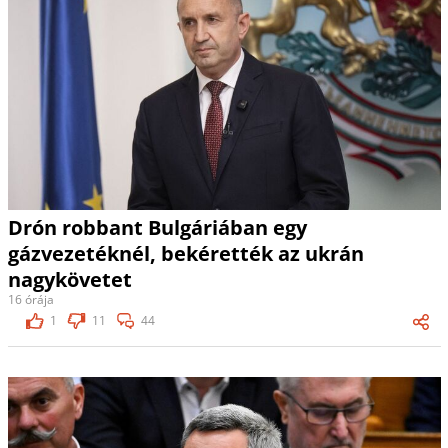
Drón robbant Bulgáriában egy
gázvezetéknél, bekérették az ukrán
nagykövetet
16 órája
1
11
44