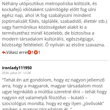
Néhány utópisztikus metropolisba költözik, és 
kockafejű idiótaként számítógép előtt fog ülni 
egész nap, ahol IA fog szabályozni mindent 
(optimalizált fűtés, táplálék, szabadidő, élettér stb.) 
vagy harmónikus közösségeket alakít ki a 
természethez minél közelebb, de biztosítva a 
modern társadalom kultúrális, egészségügyi, 
közösségi feltételeit. Ő nyilván az elsőre szavazna.
Válasz erre
1
1
ironlady111950
2026. július 01. 12:38
"Tehát én azt gondolom, hogy ez nagyon jellemző 
arra, hogy a magyarok, magyar társadalom most 
ugye leginkább a múltba szeretné élni – tehát hogy 
nagyon ezt valamelyik filozófus – kutató – 
szociológus mondta, hogy ez egy ilyen „jövősokk” 
amiben a magyar társadalom él. "
