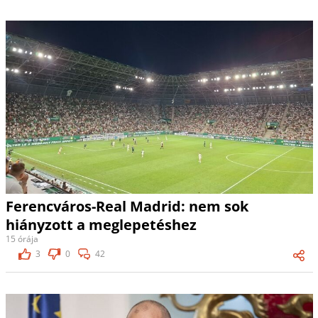
Ferencváros-Real Madrid: nem sok
hiányzott a meglepetéshez
15 órája
3
0
42