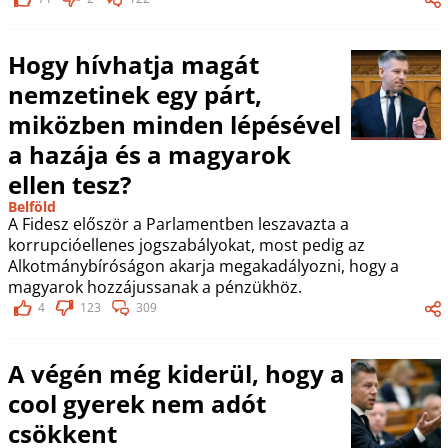
Hogy hívhatja magát
nemzetinek egy párt,
miközben minden lépésével
a hazája és a magyarok
ellen tesz?
Belföld
A Fidesz először a Parlamentben leszavazta a
korrupcióellenes jogszabályokat, most pedig az
Alkotmánybíróságon akarja megakadályozni, hogy a
magyarok hozzájussanak a pénzükhöz.
4
123
309
A végén még kiderül, hogy a
cool gyerek nem adót
csökkent