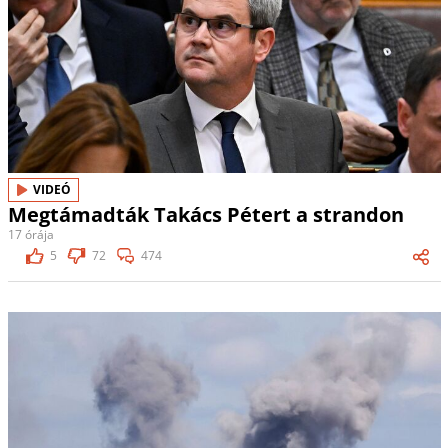
VIDEÓ
Megtámadták Takács Pétert a strandon
17 órája
5
72
474