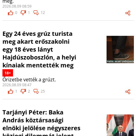
meg.
2026.08.09 08:59
0
1
12
Egy 24 éves grúz turista
meg akart erőszakolni
egy 18 éves lányt
Hajdúszoboszlón, a helyi
kínaiak mentették meg
18+
Őrizetbe vették a grúzt.
2026.08.09 08:47
1
2
25
Tarjányi Péter: Baka
András köztársasági
elnöki jelölése négyszeres
közjogi dilemmát jelent