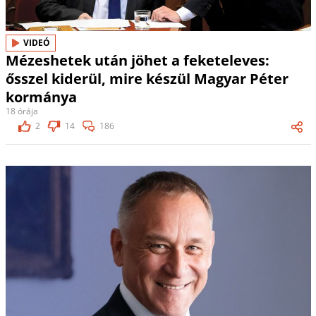
VIDEÓ
Mézeshetek után jöhet a feketeleves:
ősszel kiderül, mire készül Magyar Péter
kormánya
18 órája
2
14
186