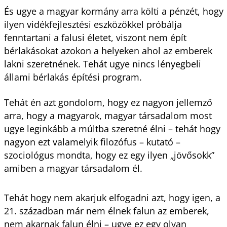
És ugye a magyar kormány arra költi a pénzét, hogy
ilyen vidékfejlesztési eszközökkel próbálja
fenntartani a falusi életet, viszont nem épít
bérlakásokat azokon a helyeken ahol az emberek
lakni szeretnének. Tehát ugye nincs lényegbeli
állami bérlakás építési program.
Tehát én azt gondolom, hogy ez nagyon jellemző
arra, hogy a magyarok, magyar társadalom most
ugye leginkább a múltba szeretné élni – tehát hogy
nagyon ezt valamelyik filozófus – kutató –
szociológus mondta, hogy ez egy ilyen „jövősokk”
amiben a magyar társadalom él.
Tehát hogy nem akarjuk elfogadni azt, hogy igen, a
21. században már nem élnek falun az emberek,
nem akarnak falun élni – ugye ez egy olyan