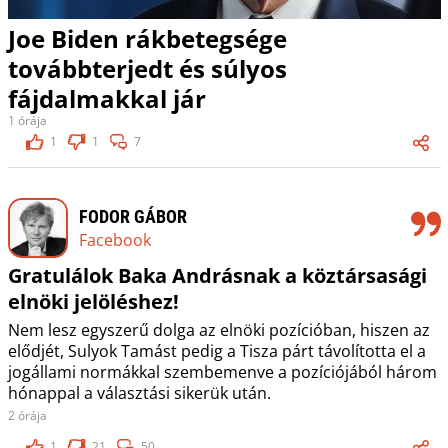
Joe Biden rákbetegsége
továbbterjedt és súlyos
fájdalmakkal jár
1 órája
1
1
7
FODOR GÁBOR
Facebook
Gratulálok Baka Andrásnak a köztársasági
elnöki jelöléshez!
Nem lesz egyszerű dolga az elnöki pozícióban, hiszen az
elődjét, Sulyok Tamást pedig a Tisza párt távolította el a
jogállami normákkal szembemenve a pozíciójából három
hónappal a választási sikerük után.
2 órája
1
21
50