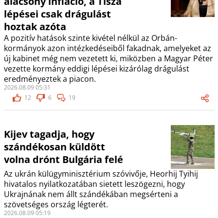
alacsony infláció, a Tisza
lépései csak drágulást
hoztak azóta
A pozitív hatások szinte kivétel nélkül az Orbán-
kormányok azon intézkedéseiből fakadnak, amelyeket az
új kabinet még nem vezetett ki, miközben a Magyar Péter
vezette kormány eddigi lépései kizárólag drágulást
eredményeztek a piacon.
2026.08.09 05:31
12
6
19
Kijev tagadja, hogy
szándékosan küldött
volna drónt Bulgária felé
Az ukrán külügyminisztérium szóvivője, Heorhij Tyihij
hivatalos nyilatkozatában sietett leszögezni, hogy
Ukrajnának nem állt szándékában megsérteni a
szövetséges ország légterét.
2026.08.09 05:19