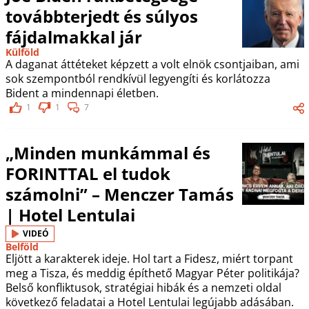
továbbterjedt és súlyos
fájdalmakkal jár
Külföld
A daganat áttéteket képzett a volt elnök csontjaiban, ami
sok szempontból rendkívül legyengíti és korlátozza
Bident a mindennapi életben.
1
1
7
„Minden munkámmal és
FORINTTAL el tudok
számolni” – Menczer Tamás
| Hotel Lentulai
VIDEÓ
Belföld
Eljött a karakterek ideje. Hol tart a Fidesz, miért torpant
meg a Tisza, és meddig építhető Magyar Péter politikája?
Belső konfliktusok, stratégiai hibák és a nemzeti oldal
következő feladatai a Hotel Lentulai legújabb adásában.