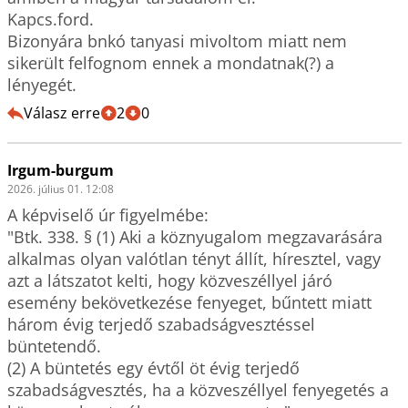
Kapcs.ford.

Bizonyára bnkó tanyasi mivoltom miatt nem 
sikerült felfognom ennek a mondatnak(?) a 
lényegét.
Válasz erre
2
0
Irgum-burgum
2026. július 01. 12:08
A képviselő úr figyelmébe:

"Btk. 338. § (1) Aki a köznyugalom megzavarására 
alkalmas olyan valótlan tényt állít, híresztel, vagy 
azt a látszatot kelti, hogy közveszéllyel járó 
esemény bekövetkezése fenyeget, bűntett miatt 
három évig terjedő szabadságvesztéssel 
büntetendő.

(2) A büntetés egy évtől öt évig terjedő 
szabadságvesztés, ha a közveszéllyel fenyegetés a 