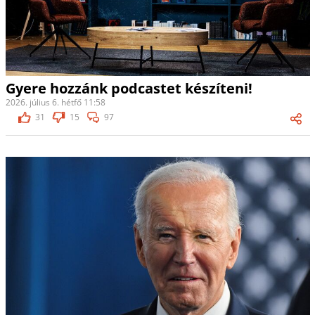
Gyere hozzánk podcastet készíteni!
2026. július 6. hétfő 11:58
31
15
97