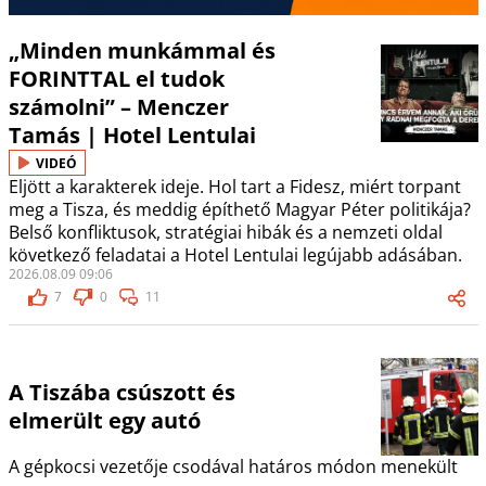
„Minden munkámmal és
FORINTTAL el tudok
számolni” – Menczer
Tamás | Hotel Lentulai
VIDEÓ
Eljött a karakterek ideje. Hol tart a Fidesz, miért torpant
meg a Tisza, és meddig építhető Magyar Péter politikája?
Belső konfliktusok, stratégiai hibák és a nemzeti oldal
következő feladatai a Hotel Lentulai legújabb adásában.
2026.08.09 09:06
7
0
11
A Tiszába csúszott és
elmerült egy autó
A gépkocsi vezetője csodával határos módon menekült