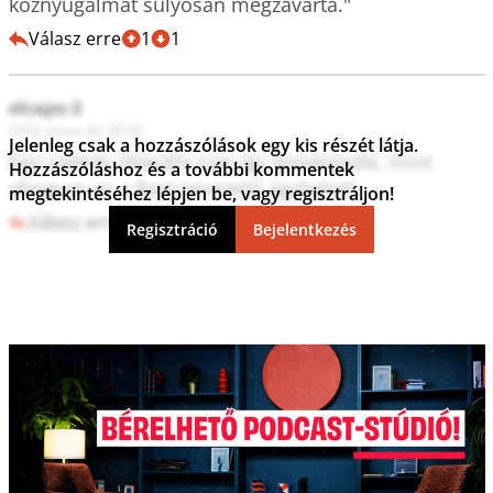
Válasz erre
1
1
elcapo-3
2026. június 30. 09:38
Jelenleg csak a hozzászólások egy kis részét látja.
Egy szektás liberális szar így gondolodik, mint 
Hozzászóláshoz és a további kommentek
ahogyan ez a Bart nevezetű agyhalott!
megtekintéséhez lépjen be, vagy regisztráljon!
Válasz erre
3
0
Regisztráció
Bejelentkezés