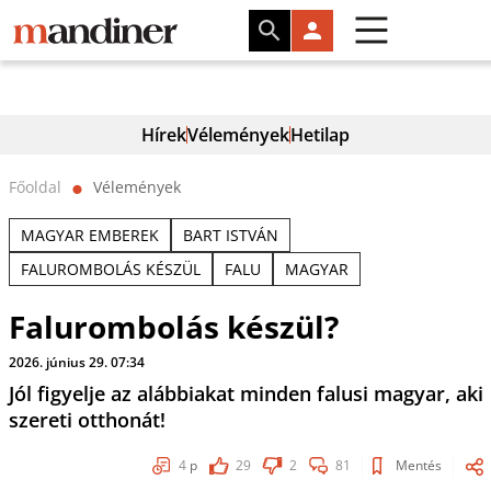
Hírek
Vélemények
Hetilap
Főoldal
Vélemények
⬤
MAGYAR EMBEREK
BART ISTVÁN
FALUROMBOLÁS KÉSZÜL
FALU
MAGYAR
Falurombolás készül?
2026. június 29. 07:34
Jól figyelje az alábbiakat minden falusi magyar, aki
szereti otthonát!
4
p
29
2
81
Mentés