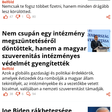
Belföld
Nemcsak te fogsz többet fizetni, hanem minden drágább
lesz körülötted.
47
1
80
Nem csupán egy intézmény
megszüntetéséről
döntöttek, hanem a magyar
szuverenitás intézményes
védelmét gyengítették
Belföld
Azok a globális gazdasági és politikai érdekkörök,
amelyek évtizedek óta rombolják a magyar állam
tekintélyét, az intézményekbe és a vezetőkbe vetett
bizalmat, valójában a nemzeti szuverenitást támadják.
38
6
94
Joe Biden rákbetegsége