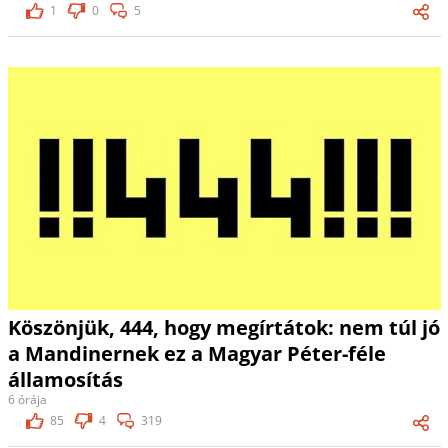
1
0
5
Köszönjük, 444, hogy megírtátok: nem túl jó
a Mandinernek ez a Magyar Péter-féle
államosítás
6 órája
85
4
319