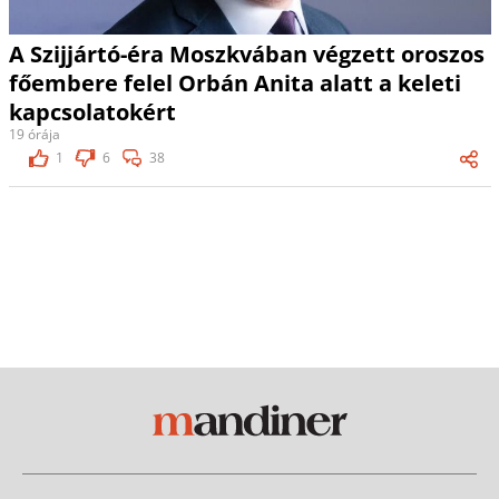
A Szijjártó-éra Moszkvában végzett oroszos
főembere felel Orbán Anita alatt a keleti
kapcsolatokért
19 órája
1
6
38