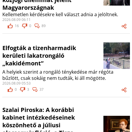
Magyarországnak
Kellemetlen kérdésekre kell választ adnia a jelöltnek.
2026.08.09 06:11
16
0
89
Elfogták a tizenharmadik
kerületi lakatrongáló
„kakidémont”
A helyiek szerint a rongáló ténykedése már régóta
bűzlött, csak sokáig nem tudták, ki áll mögötte.
2026.08.09 05:53
0
3
37
Szalai Piroska: A korábbi
kabinet intézkedéseinek
köszönhető a júliusi