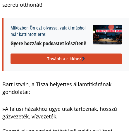
szereti otthonát!
Miközben Ön ezt olvassa, valaki máshol
már kattintott erre:
Gyere hozzánk podcastet készíteni!
Tovább a cikkhez
Bart István, a Tisza helyettes államtitkárának
gondolatai:
»A falusi házakhoz ugye utak tartoznak, hosszú
gázvezeték, vízvezeték.
Csomó olyan szolgáltatást kell nekik nyújtani