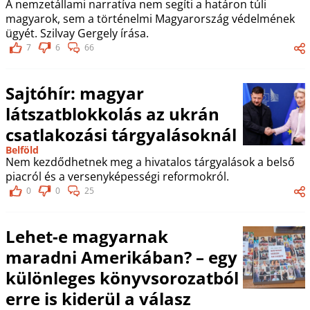
A nemzetállami narratíva nem segíti a határon túli
magyarok, sem a történelmi Magyarország védelmének
ügyét. Szilvay Gergely írása.
7
6
66
Sajtóhír: magyar
látszatblokkolás az ukrán
csatlakozási tárgyalásoknál
Belföld
Nem kezdődhetnek meg a hivatalos tárgyalások a belső
piacról és a versenyképességi reformokról.
0
0
25
Lehet-e magyarnak
maradni Amerikában? – egy
különleges könyvsorozatból
erre is kiderül a válasz