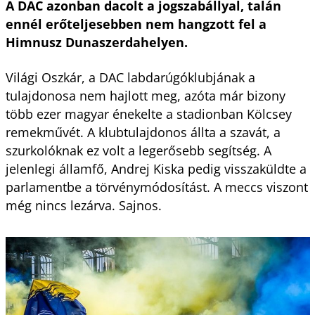
A DAC azonban dacolt a jogszabállyal, talán
ennél erőteljesebben nem hangzott fel a
Himnusz Dunaszerdahelyen.
Világi Oszkár, a DAC labdarúgóklubjának a
tulajdonosa nem hajlott meg, azóta már bizony
több ezer magyar énekelte a stadionban Kölcsey
remekművét. A klubtulajdonos állta a szavát, a
szurkolóknak ez volt a legerősebb segítség. A
jelenlegi államfő, Andrej Kiska pedig visszaküldte a
parlamentbe a törvénymódosítást. A meccs viszont
még nincs lezárva. Sajnos.