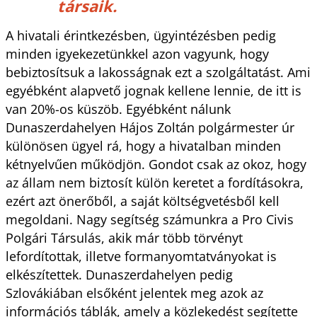
társaik.
A hivatali érintkezésben, ügyintézésben pedig
minden igyekezetünkkel azon vagyunk, hogy
bebiztosítsuk a lakosságnak ezt a szolgáltatást. Ami
egyébként alapvető jognak kellene lennie, de itt is
van 20%-os küszöb. Egyébként nálunk
Dunaszerdahelyen Hájos Zoltán polgármester úr
különösen ügyel rá, hogy a hivatalban minden
kétnyelvűen működjön. Gondot csak az okoz, hogy
az állam nem biztosít külön keretet a fordításokra,
ezért azt önerőből, a saját költségvetésből kell
megoldani. Nagy segítség számunkra a Pro Civis
Polgári Társulás, akik már több törvényt
lefordítottak, illetve formanyomtatványokat is
elkészítettek. Dunaszerdahelyen pedig
Szlovákiában elsőként jelentek meg azok az
információs táblák, amely a közlekedést segítette