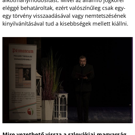
alkotmánymódosítást. Mivel az államfő jogkörei
eléggé behatároltak, ezért valószínűleg csak egy-
egy törvény visszaadásával vagy nemtetszésének
kinyilvánításával tud a kisebbségek mellett kiállni.
Mire vezethető vissza a szlovákiai magyarság