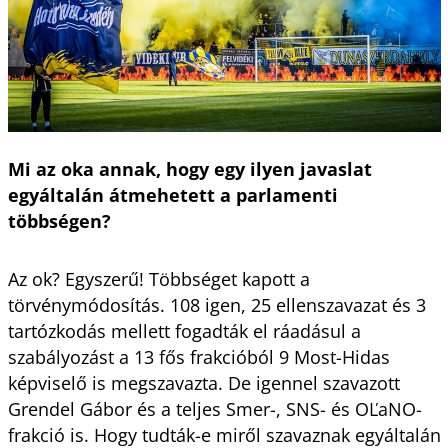
Mi az oka annak, hogy egy ilyen javaslat
egyáltalán átmehetett a parlamenti
többségen?
Az ok? Egyszerű! Többséget kapott a
törvénymódosítás. 108 igen, 25 ellenszavazat és 3
tartózkodás mellett fogadták el ráadásul a
szabályozást a 13 fős frakcióból 9 Most-Hidas
képviselő is megszavazta. De igennel szavazott
Grendel Gábor és a teljes Smer-, SNS- és OĽaNO-
frakció is. Hogy tudták-e miről szavaznak egyáltalán