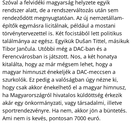
Szóval a felvidéki magyarság helyzete egyik
rendszer alatt, de a rendszerváltozás után sem
rendeződött megnyugtatóan. Az új nemzetállam-
építők egymásra licitálnak, például a mostani
törvénytervezettel is. Két focistából lett politikus
találmánya az egész. Egyikük Dušan Tittel, másikuk
Tibor Jančula. Utóbbi még a DAC-ban és a
Ferencvárosban is játszott. Nos, a két honatya
kitalálta, hogy az már mégsem lehet, hogy a
magyar himnuszt énekeljék a DAC-meccsen a
szurkolók. Ez pedig a valóságban úgy nézne ki,
hogy csak akkor énekelhető el a magyar himnusz,
ha Magyarországról hivatalos küldöttség érkezik
akár egy önkormányzati, vagy társadalmi, illetve
sportrendezvényre. Ha nem, akkor jön a büntetés.
Ami nem is kevés, pontosan 7000 euró.