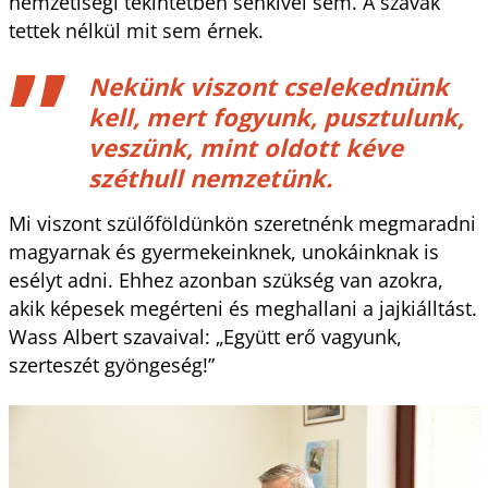
nemzetiségi tekintetben senkivel sem. A szavak
tettek nélkül mit sem érnek.
Nekünk viszont cselekednünk
kell, mert fogyunk, pusztulunk,
veszünk, mint oldott kéve
széthull nemzetünk.
Mi viszont szülőföldünkön szeretnénk megmaradni
magyarnak és gyermekeinknek, unokáinknak is
esélyt adni. Ehhez azonban szükség van azokra,
akik képesek megérteni és meghallani a jajkiálltást.
Wass Albert szavaival: „Együtt erő vagyunk,
szerteszét gyöngeség!”