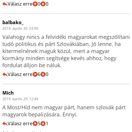
Válasz erre
0
0
balbako_
2019. április 30. 03:00
Valahogy nincs a felvidéki magyarokat megszólítani 
tudó politikus és párt Szlovákiában. Jó lenne, ha 
kitermelnének maguk közül, mert a magyar 
kormány minden segítsége kevés ahhoz, hogy 
fordulat álljon be náluk.
Válasz erre
6
0
Mich
2019. április 29. 12:49
A Most/Híd nem magyar párt, hanem szlovák párt 
magyarok bepalizására. Ennyi.
Válasz erre
5
1