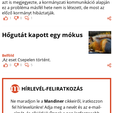
azt is megjegyezte, a kormányzati kommunikáció alapján
ez a probléma másfél hete nem is létezett, de most az
előző kormányt hibáztatják.
1
0
1
Hőgutát kapott egy mókus
Belföld
,Az eset Csepelen történt.
0
0
5
HÍRLEVÉL-FELIRATKOZÁS
Ne maradjon le a
Mandiner
cikkeiről, iratkozzon
fel hírlevelünkre! Adja meg a nevét és az e-mail-