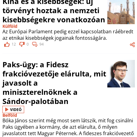
Kína és a kisebbségek: új
törvényt hoztak a nemzeti
kisebbségekre vonatkozóan
Külföld
Az Európai Parlament pedig ezzel kapcsolatban ráébredt
az etnikai kisebbségek jogainak fontosságára.
12
0
94
Paks-ügy: a Fidesz
frakcióvezetője elárulta, mit
javasolt a
miniszterelnöknek a
Sándor-palotában
VIDEÓ
Belföld
Bóka János szerint még most sem látszik, mit fog csinálni
Paks ügyében a kormány, de azt elárulta, ő milyen
javaslatott tett Magyar Péternek. A fideszes frakcióvezető