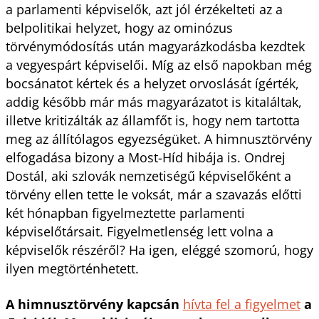
a parlamenti képviselők, azt jól érzékelteti az a
belpolitikai helyzet, hogy az ominózus
törvénymódosítás után magyarázkodásba kezdtek
a vegyespárt képviselői. Míg az első napokban még
bocsánatot kértek és a helyzet orvoslását ígérték,
addig később már más magyarázatot is kitaláltak,
illetve kritizálták az államfőt is, hogy nem tartotta
meg az állítólagos egyezségüket. A himnusztörvény
elfogadása bizony a Most-Híd hibája is. Ondrej
Dostál, aki szlovák nemzetiségű képviselőként a
törvény ellen tette le voksát, már a szavazás előtti
két hónapban figyelmeztette parlamenti
képviselőtársait. Figyelmetlenség lett volna a
képviselők részéről? Ha igen, eléggé szomorú, hogy
ilyen megtörténhetett.
A himnusztörvény kapcsán
hívta fel a figyelmet
a