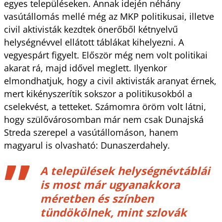
egyes településeken. Annak idején néhány
vasútállomás mellé még az MKP politikusai, illetve
civil aktivisták kezdtek önerőből kétnyelvű
helységnévvel ellátott táblákat kihelyezni. A
vegyespárt figyelt. Először még nem volt politikai
akarat rá, majd idővel meglett. Ilyenkor
elmondhatjuk, hogy a civil aktivisták aranyat érnek,
mert kikényszerítik sokszor a politikusokból a
cselekvést, a tetteket. Számomra öröm volt látni,
hogy szülővárosomban már nem csak Dunajská
Streda szerepel a vasútállomáson, hanem
magyarul is olvasható: Dunaszerdahely.
A települések helységnévtáblái
is most már ugyanakkora
méretben és színben
tündökölnek, mint szlovák