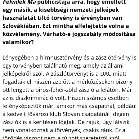
Felvidék Ma
publicistája arra, hogy emellett
egy másik, a kisebbségi nemzeti jelképek
használatát tiltó törvény is érvényben van
Szlovákiában. Ezt mintha elfelejtette volna a
közvélemény. Várható-e jogszabály módosítása
valamikor?
Lényegében a himnusztörvény és a zászlótérvény is
egy törvényben található meg, amely az állami
jelképekről szól. A zászlótörvényt is a DAC miatt
fogadták el, hiszen azelőtt a mérkőzéseken bizony
ott lengett a piros-fehér-zöld zászló a lelátón. Már
az is diszkrimináció volt. Hiszen számos esetben
lefényképeztük már, amikor más csapatnál, például
a kedvelt fővárosi klub Slovan csapatánál idegen
zászlók is a kerítésen lógtak. De rájuk, úgy látszik,
nem vonatkoznak a törvények, csakis ránk. Ez a
törődés viszont nem a túlzott szeretetről szól,