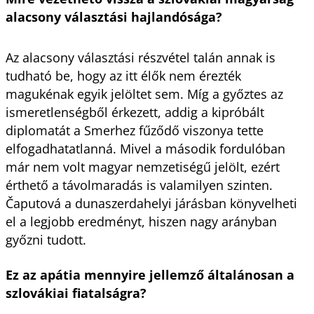
alacsony választási hajlandósága?
Az alacsony választási részvétel talán annak is
tudható be, hogy az itt élők nem érezték
magukénak egyik jelöltet sem. Míg a győztes az
ismeretlenségből érkezett, addig a kipróbált
diplomatát a Smerhez fűződő viszonya tette
elfogadhatatlanná. Mivel a második fordulóban
már nem volt magyar nemzetiségű jelölt, ezért
érthető a távolmaradás is valamilyen szinten.
Čaputová a dunaszerdahelyi járásban könyvelheti
el a legjobb eredményt, hiszen nagy arányban
győzni tudott.
Ez az apátia mennyire jellemző általánosan a
szlovákiai fiatalságra?