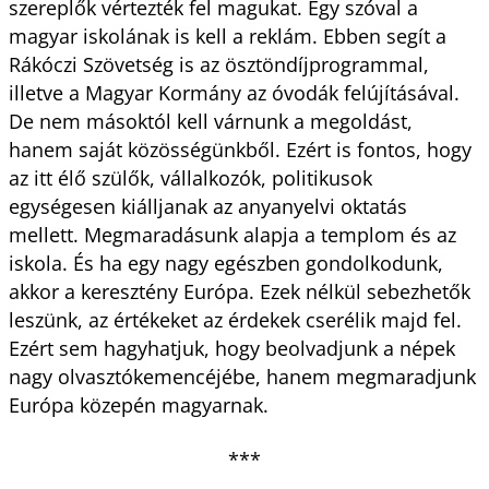
szereplők vértezték fel magukat. Egy szóval a
magyar iskolának is kell a reklám. Ebben segít a
Rákóczi Szövetség is az ösztöndíjprogrammal,
illetve a Magyar Kormány az óvodák felújításával.
De nem másoktól kell várnunk a megoldást,
hanem saját közösségünkből. Ezért is fontos, hogy
az itt élő szülők, vállalkozók, politikusok
egységesen kiálljanak az anyanyelvi oktatás
mellett. Megmaradásunk alapja a templom és az
iskola. És ha egy nagy egészben gondolkodunk,
akkor a keresztény Európa. Ezek nélkül sebezhetők
leszünk, az értékeket az érdekek cserélik majd fel.
Ezért sem hagyhatjuk, hogy beolvadjunk a népek
nagy olvasztókemencéjébe, hanem megmaradjunk
Európa közepén magyarnak.
***