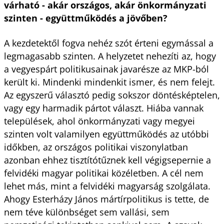
várható - akár országos, akár önkormányzati
szinten - együttműködés a jövőben?
A kezdetektől fogva nehéz szót érteni egymással a
legmagasabb szinten. A helyzetet nehezíti az, hogy
a vegyespárt politikusainak javarésze az MKP-ból
került ki. Mindenki mindenkit ismer, és nem felejt.
Az egyszerű választó pedig sokszor döntésképtelen,
vagy egy harmadik pártot választ. Hiába vannak
települések, ahol önkormányzati vagy megyei
szinten volt valamilyen együttműködés az utóbbi
időkben, az országos politikai viszonylatban
azonban ehhez tisztítótűznek kell végigsepernie a
felvidéki magyar politikai közéletben. A cél nem
lehet más, mint a felvidéki magyarság szolgálata.
Ahogy Esterházy János mártírpolitikus is tette, de
nem téve különbséget sem vallási, sem