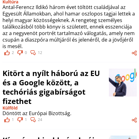
Kultúra
Antal-Ferencz Ildikó három évet töltött családjával az
Egyesült Államokban, ahol hamar oszlopos tagjai lettek a
helyi magyar közösségeknek. A rengeteg személyes
találkozásból több könyv is született, ennek esszenciája
az a negyvenöt portrét tartalmazó válogatás, amely nem
csupán a diaszpóra múltjáról és jelenéről, de a jövőjéről
is mesél.
2
0
12
Kitört a nyílt háború az EU
és a Google között, a
techóriás gigabírságot
fizethet
Külföld
Döntött az Európai Bizottság.
1
1
24