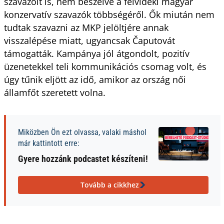
szavazóit is, nem beszélve a felvidéki magyar
konzervatív szavazók többségéről. Ők miután nem
tudtak szavazni az MKP jelöltjére annak
visszalépése miatt, ugyancsak Čaputovát
támogatták. Kampánya jól átgondolt, pozitív
üzenetekkel teli kommunikációs csomag volt, és
úgy tűnik eljött az idő, amikor az ország női
államfőt szeretett volna.
Miközben Ön ezt olvassa, valaki máshol
már kattintott erre:
Gyere hozzánk podcastet készíteni!
Tovább a cikkhez