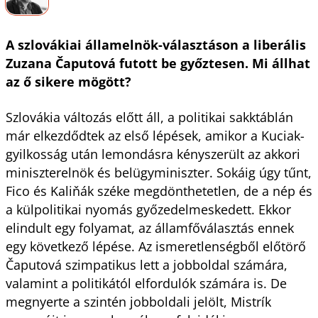
A szlovákiai államelnök-választáson a liberális
Zuzana Čaputová futott be győztesen. Mi állhat
az ő sikere mögött?
Szlovákia változás előtt áll, a politikai sakktáblán
már elkezdődtek az első lépések, amikor a Kuciak-
gyilkosság után lemondásra kényszerült az akkori
miniszterelnök és belügyminiszter. Sokáig úgy tűnt,
Fico és Kaliňák széke megdönthetetlen, de a nép és
a külpolitikai nyomás győzedelmeskedett. Ekkor
elindult egy folyamat, az államfőválasztás ennek
egy következő lépése. Az ismeretlenségből előtörő
Čaputová szimpatikus lett a jobboldal számára,
valamint a politikától elfordulók számára is. De
megnyerte a szintén jobboldali jelölt, Mistrík