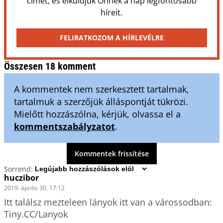
címét, és elküldjük Önnek a nap legfontosabb
híreit.
FELIRATKOZOM A HÍRLEVÉLRE
Összesen 18 komment
A kommentek nem szerkesztett tartalmak,
tartalmuk a szerzőjük álláspontját tükrözi.
Mielőtt hozzászólna, kérjük, olvassa el a
kommentszabályzatot
.
Kommentek frissítése
Sorrend:
huczibor
2019. április 30. 17:12
Itt találsz mezteleen lányok itt van a várossodban: 
Tiny.CC/Lanyok