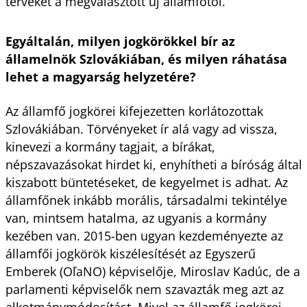
terveket a megválasztott új államfőtől.
Egyáltalán, milyen jogkörökkel bír az
államelnök Szlovákiában, és milyen ráhatása
lehet a magyarság helyzetére?
Az államfő jogkörei kifejezetten korlátozottak
Szlovákiában. Törvényeket ír alá vagy ad vissza,
kinevezi a kormány tagjait, a bírákat,
népszavazásokat hirdet ki, enyhítheti a bíróság által
kiszabott büntetéseket, de kegyelmet is adhat. Az
államfőnek inkább morális, társadalmi tekintélye
van, mintsem hatalma, az ugyanis a kormány
kezében van. 2015-ben ugyan kezdeményezte az
államfői jogkörök kiszélesítését az Egyszerű
Emberek (OľaNO) képviselője, Miroslav Kadúc, de a
parlamenti képviselők nem szavazták meg azt az