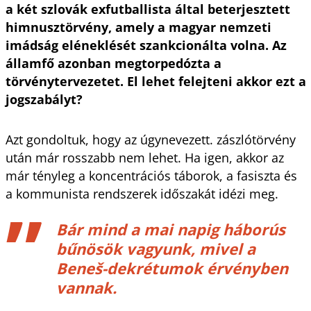
a két szlovák exfutballista által beterjesztett
himnusztörvény, amely a magyar nemzeti
imádság eléneklését szankcionálta volna. Az
államfő azonban megtorpedózta a
törvénytervezetet. El lehet felejteni akkor ezt a
jogszabályt?
Azt gondoltuk, hogy az úgynevezett. zászlótörvény
után már rosszabb nem lehet. Ha igen, akkor az
már tényleg a koncentrációs táborok, a fasiszta és
a kommunista rendszerek időszakát idézi meg.
Bár mind a mai napig háborús
bűnösök vagyunk, mivel a
Beneš-dekrétumok érvényben
vannak.