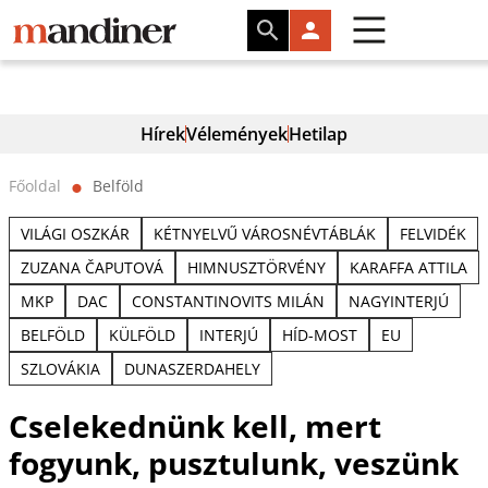
Hírek
Vélemények
Hetilap
Főoldal
Belföld
⬤
VILÁGI OSZKÁR
KÉTNYELVŰ VÁROSNÉVTÁBLÁK
FELVIDÉK
ZUZANA ČAPUTOVÁ
HIMNUSZTÖRVÉNY
KARAFFA ATTILA
MKP
DAC
CONSTANTINOVITS MILÁN
NAGYINTERJÚ
BELFÖLD
KÜLFÖLD
INTERJÚ
HÍD-MOST
EU
SZLOVÁKIA
DUNASZERDAHELY
Cselekednünk kell, mert
fogyunk, pusztulunk, veszünk