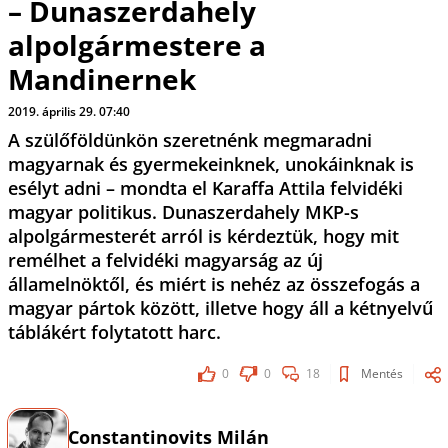
– Dunaszerdahely
alpolgármestere a
Mandinernek
2019. április 29. 07:40
A szülőföldünkön szeretnénk megmaradni
magyarnak és gyermekeinknek, unokáinknak is
esélyt adni – mondta el Karaffa Attila felvidéki
magyar politikus. Dunaszerdahely MKP-s
alpolgármesterét arról is kérdeztük, hogy mit
remélhet a felvidéki magyarság az új
államelnöktől, és miért is nehéz az összefogás a
magyar pártok között, illetve hogy áll a kétnyelvű
táblákért folytatott harc.
0
0
18
Mentés
Constantinovits Milán