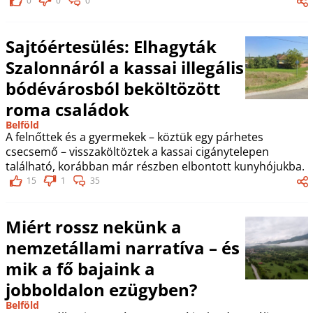
0
0
0
Sajtóértesülés: Elhagyták
Szalonnáról a kassai illegális
bódévárosból beköltözött
roma családok
Belföld
A felnőttek és a gyermekek – köztük egy párhetes
csecsemő – visszaköltöztek a kassai cigánytelepen
található, korábban már részben elbontott kunyhójukba.
15
1
35
Miért rossz nekünk a
nemzetállami narratíva – és
mik a fő bajaink a
jobboldalon ezügyben?
Belföld