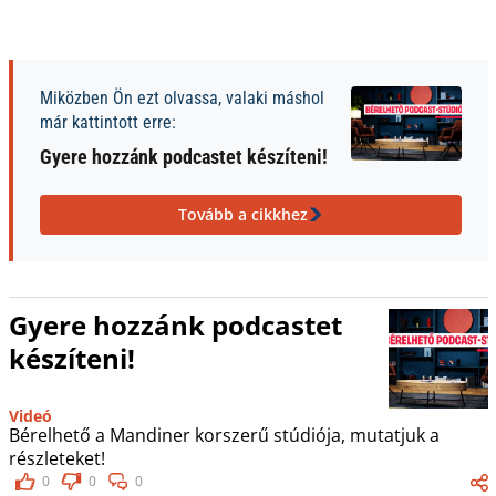
Miközben Ön ezt olvassa, valaki máshol
már kattintott erre:
Gyere hozzánk podcastet készíteni!
Tovább a cikkhez
Gyere hozzánk podcastet
készíteni!
Videó
Bérelhető a Mandiner korszerű stúdiója, mutatjuk a
részleteket!
0
0
0