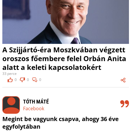
A Szijjártó-éra Moszkvában végzett
oroszos főembere felel Orbán Anita
alatt a keleti kapcsolatokért
33 perce
0
0
0
TÓTH MÁTÉ
Facebook
Megint be vagyunk csapva, ahogy 36 éve
egyfolytában