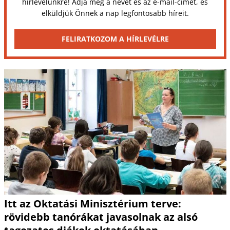
hírlevelünkre! Adja meg a nevét és az e-mail-címét, és
elküldjük Önnek a nap legfontosabb híreit.
FELIRATKOZOM A HÍRLEVÉLRE
Itt az Oktatási Minisztérium terve:
rövidebb tanórákat javasolnak az alsó