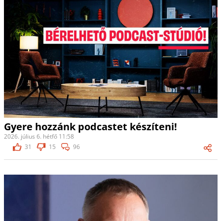
Gyere hozzánk podcastet készíteni!
2026. július 6. hétfő 11:58
31
15
96