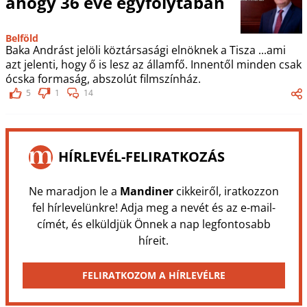
ahogy 36 éve egyfolytában
Belföld
Baka Andrást jelöli köztársasági elnöknek a Tisza ...ami
azt jelenti, hogy ő is lesz az államfő. Innentől minden csak
ócska formaság, abszolút filmszínház.
5
1
14
HÍRLEVÉL-FELIRATKOZÁS
Ne maradjon le a
Mandiner
cikkeiről, iratkozzon
fel hírlevelünkre! Adja meg a nevét és az e-mail-
címét, és elküldjük Önnek a nap legfontosabb
híreit.
FELIRATKOZOM A HÍRLEVÉLRE