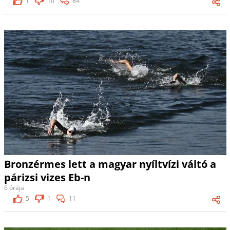
1
10
84
Bronzérmes lett a magyar nyíltvízi váltó a
párizsi vizes Eb-n
6 órája
5
1
11