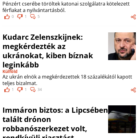
Pénzért cserébe töröltek katonai szolgálatra kötelezett
férfiakat a nyilvántartásból.
0
1
5
Kudarc Zelenszkijnek:
megkérdezték az
ukránokat, kiben bíznak
leginkább
Külföld
Az ukrán elnök a megkérdezettek 18 százalékától kapott
teljes bizalmat.
1
1
34
Immáron biztos: a Lipcsében
talált drónon
robbanószerkezet volt,
rendkívüli riasztást