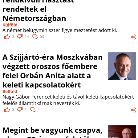
rendeltek el
Németországban
Külföld
A német belügyminiszter figyelmeztetést adott ki.
0
14
63
A Szijjártó-éra Moszkvában
végzett oroszos főembere
felel Orbán Anita alatt a
keleti kapcsolatokért
Belföld
Nagy Gábor Ferencet keleti és távol-keleti kapcsolatokért
felelős államtitkárnak nevezték ki.
0
1
4
Megint be vagyunk csapva,