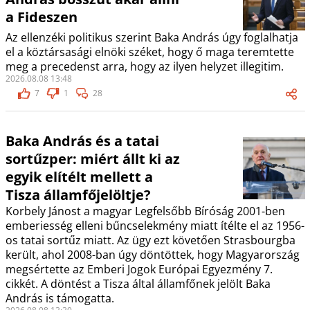
a Fideszen
Az ellenzéki politikus szerint Baka András úgy foglalhatja
el a köztársasági elnöki széket, hogy ő maga teremtette
meg a precedenst arra, hogy az ilyen helyzet illegitim.
2026.08.08 13:48
7
1
28
Baka András és a tatai
sortűzper: miért állt ki az
egyik elítélt mellett a
Tisza államfőjelöltje?
Korbely Jánost a magyar Legfelsőbb Bíróság 2001-ben
emberiesség elleni bűncselekmény miatt ítélte el az 1956-
os tatai sortűz miatt. Az ügy ezt követően Strasbourgba
került, ahol 2008-ban úgy döntöttek, hogy Magyarország
megsértette az Emberi Jogok Európai Egyezmény 7.
cikkét. A döntést a Tisza által államfőnek jelölt Baka
András is támogatta.