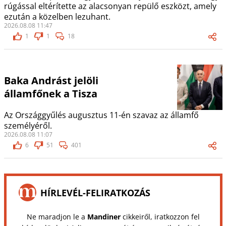
rúgással eltérítette az alacsonyan repülő eszközt, amely
ezután a közelben lezuhant.
2026.08.08 11:47
1
1
18
Baka Andrást jelöli
államfőnek a Tisza
Az Országgyűlés augusztus 11-én szavaz az államfő
személyéről.
2026.08.08 11:07
6
51
401
HÍRLEVÉL-FELIRATKOZÁS
Ne maradjon le a
Mandiner
cikkeiről, iratkozzon fel