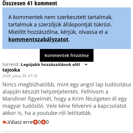
Összesen 41 komment
A kommentek nem szerkesztett tartalmak,
tartalmuk a szerzőjük álláspontját tükrözi.
Mielőtt hozzászólna, kérjük, olvassa el a
kommentszabályzatot
.
Kommentek frissítése
Sorrend:
tajoska
2026. július 29. 07:18
Nincs megbízhatóbb, mint egy angol lap tudósítása 
alapján készült helyzetjelentés. Felhívom a 
Mandiner figyelmét, hogy a Krim fészigeten él egy 
magyar tudósító. Vele kéne felvenni a kapcsolatot 
akkor is, ha a youtube-ról letiltatták.
Válasz erre
0
0