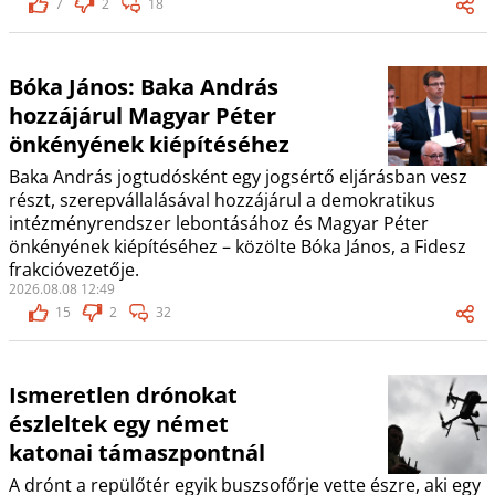
7
2
18
Bóka János: Baka András
hozzájárul Magyar Péter
önkényének kiépítéséhez
Baka András jogtudósként egy jogsértő eljárásban vesz
részt, szerepvállalásával hozzájárul a demokratikus
intézményrendszer lebontásához és Magyar Péter
önkényének kiépítéséhez – közölte Bóka János, a Fidesz
frakcióvezetője.
2026.08.08 12:49
15
2
32
Ismeretlen drónokat
észleltek egy német
katonai támaszpontnál
A drónt a repülőtér egyik buszsofőrje vette észre, aki egy