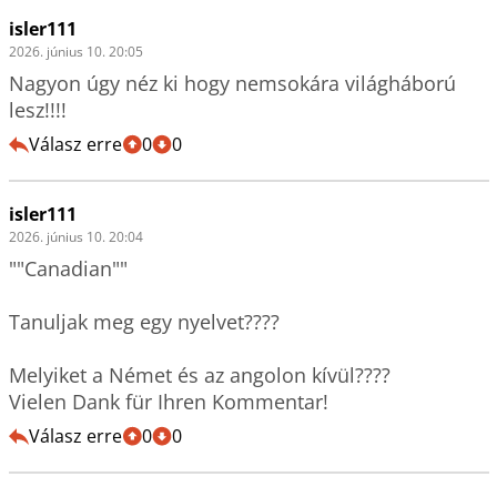
isler111
2026. június 10. 20:05
Nagyon úgy néz ki hogy nemsokára világháború 
lesz!!!!
Válasz erre
0
0
isler111
2026. június 10. 20:04
""Canadian""

Tanuljak meg egy nyelvet????

Melyiket a Német és az angolon kívül????

Válasz erre
0
0