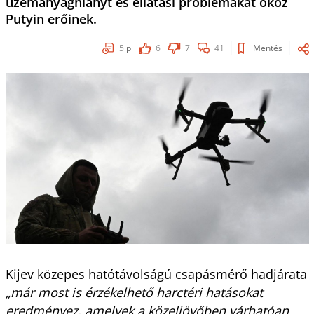
üzemanyaghiányt és ellátási problémákat okoz
Putyin erőinek.
5
p
6
7
41
Mentés
Kijev közepes hatótávolságú csapásmérő hadjárata
„már most is érzékelhető harctéri hatásokat
eredményez, amelyek a közeljövőben várhatóan