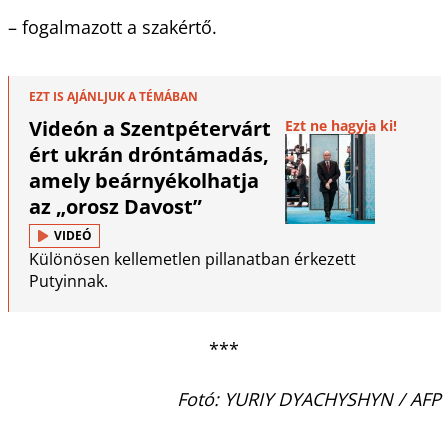
– fogalmazott a szakértő.
EZT IS AJÁNLJUK A TÉMÁBAN
Videón a Szentpétervárt
Ezt ne hagyja ki!
ért ukrán dróntámadás,
amely beárnyékolhatja
az „orosz Davost”
VIDEÓ
Különösen kellemetlen pillanatban érkezett
Putyinnak.
***
Fotó: YURIY DYACHYSHYN / AFP