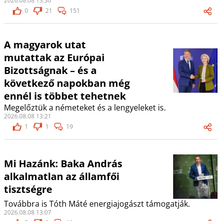
2026.08.08 13:30
0
21
151
A magyarok utat
mutattak az Európai
Bizottságnak – és a
következő napokban még
ennél is többet tehetnek
Megelőztük a németeket és a lengyeleket is.
2026.08.08 13:21
1
1
19
Mi Hazánk: Baka András
alkalmatlan az államfői
tisztségre
Továbbra is Tóth Máté energiajogászt támogatják.
2026.08.08 13:07