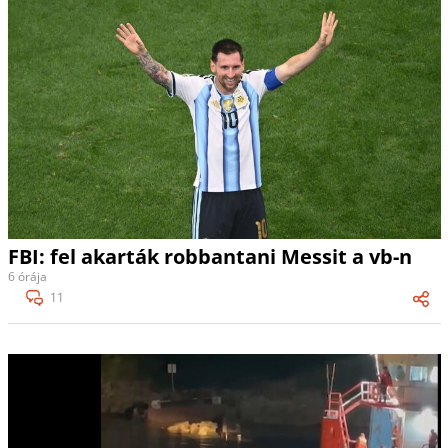
FBI: fel akarták robbantani Messit a vb-n
6 órája
11