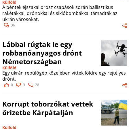
Külföld
A péntek éjszakai orosz csapások során ballisztikus
rakétákkal, drónokkal és siklóbombákkal támadták az
ukrán városokat.
36
Lábbal rúgtak le egy
robbanóanyagos drónt
Németországban
Külföld
Egy ukrán repülőgép közelében vittek földre egy rejtélyes
drónt.
0
3
28
Korrupt toborzókat vettek
őrizetbe Kárpátalján
Külföld