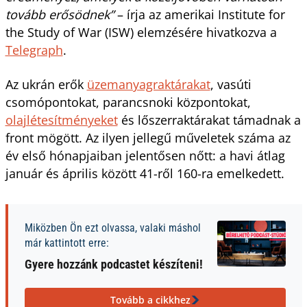
tovább erősödnek”
– írja az amerikai Institute for
the Study of War (ISW) elemzésére hivatkozva a
Telegraph
.
Az ukrán erők
üzemanyagraktárakat
, vasúti
csomópontokat, parancsnoki központokat,
olajlétesítményeket
és lőszerraktárakat támadnak a
front mögött. Az ilyen jellegű műveletek száma az
év első hónapjaiban jelentősen nőtt: a havi átlag
január és április között 41-ről 160-ra emelkedett.
Miközben Ön ezt olvassa, valaki máshol
már kattintott erre:
Gyere hozzánk podcastet készíteni!
Tovább a cikkhez