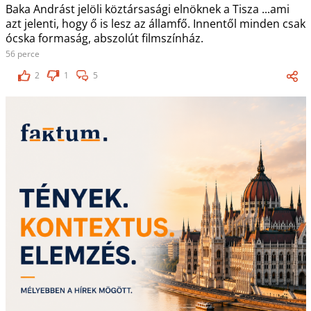
Baka Andrást jelöli köztársasági elnöknek a Tisza ...ami
azt jelenti, hogy ő is lesz az államfő. Innentől minden csak
ócska formaság, abszolút filmszínház.
56 perce
2
1
5