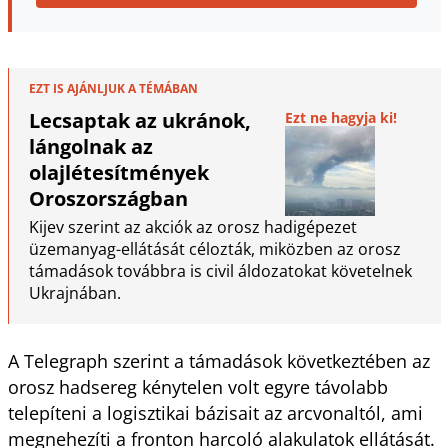
EZT IS AJÁNLJUK A TÉMÁBAN
Lecsaptak az ukránok,
Ezt ne hagyja ki!
lángolnak az
olajlétesítmények
Oroszországban
Kijev szerint az akciók az orosz hadigépezet
üzemanyag-ellátását célozták, miközben az orosz
támadások továbbra is civil áldozatokat követelnek
Ukrajnában.
A Telegraph szerint a támadások következtében az
orosz hadsereg kénytelen volt egyre távolabb
telepíteni a logisztikai bázisait az arcvonaltól, ami
megnehezíti a fronton harcoló alakulatok ellátását.