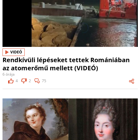
VIDEÓ
Rendkívüli lépéseket tettek Romániában
az atomerőmű mellett (VIDEÓ)
6 órája
4
2
75