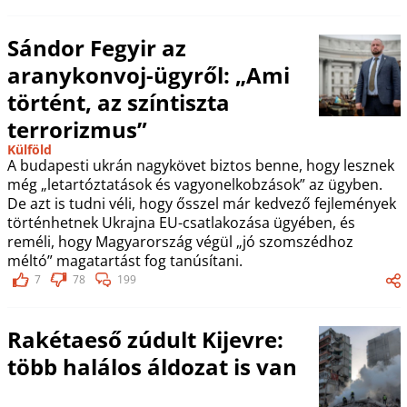
Sándor Fegyir az
aranykonvoj-ügyről: „Ami
történt, az színtiszta
terrorizmus”
Külföld
A budapesti ukrán nagykövet biztos benne, hogy lesznek
még „letartóztatások és vagyonelkobzások” az ügyben.
De azt is tudni véli, hogy ősszel már kedvező fejlemények
történhetnek Ukrajna EU-csatlakozása ügyében, és
reméli, hogy Magyarország végül „jó szomszédhoz
méltó” magatartást fog tanúsítani.
7
78
199
Rakétaeső zúdult Kijevre:
több halálos áldozat is van