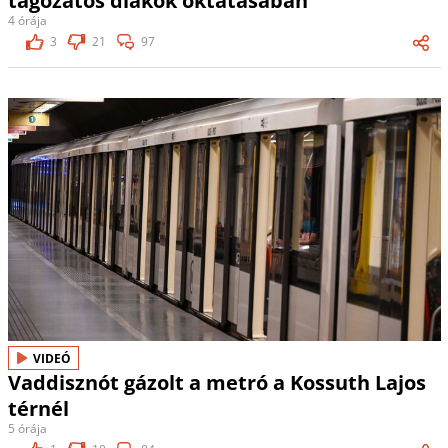
tagozatos diákok oktatásában
4 órája
3
21
97
VIDEÓ
Vaddisznót gázolt a metró a Kossuth Lajos
térnél
5 órája