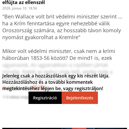
elfújta az ellenszél
2026. június 10. 18:56
"Ben Wallace volt brit védelmi miniszter szerint ... 
ha a Krím fenntartása egyre nehezebbé válik 
Oroszország számára, az hosszabb távon komoly 
nyomást gyakorolhat a Kremlre"

Mikor volt védelmi miniszter, csak nem a krími 
háborúban 1853-56 között? De mind1 is, ezek 
ugyanazok, és ugyanabban a cipőben jártak 
mindig. Nekik az egész világ kell, pedig még a 
Jelenleg csak a hozzászólások egy kis részét látja.
sajátjuk sem volt soha az övék.
Hozzászóláshoz és a további kommentek
Válasz erre
0
0
megtekintéséhez lépjen be, vagy regisztráljon!
2 válasz megtekintése
Regisztráció
Bejelentkezés