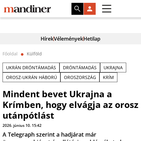
Hírek
Vélemények
Hetilap
Főoldal
Külföld
⬤
UKRÁN DRÓNTÁMADÁS
DRÓNTÁMADÁS
UKRAJNA
OROSZ-UKRÁN HÁBORÚ
OROSZORSZÁG
KRÍM
Mindent bevet Ukrajna a
Krímben, hogy elvágja az orosz
utánpótlást
2026. június 10. 15:42
A Telegraph szerint a hadjárat már