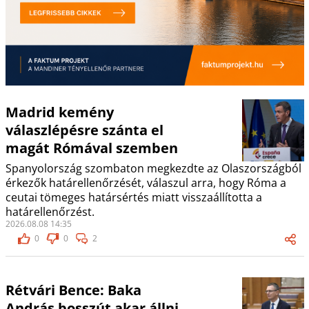
Madrid kemény
válaszlépésre szánta el
magát Rómával szemben
Spanyolország szombaton megkezdte az Olaszországból
érkezők határellenőrzését, válaszul arra, hogy Róma a
ceutai tömeges határsértés miatt visszaállította a
határellenőrzést.
2026.08.08 14:35
0
0
2
Rétvári Bence: Baka
András bosszút akar állni