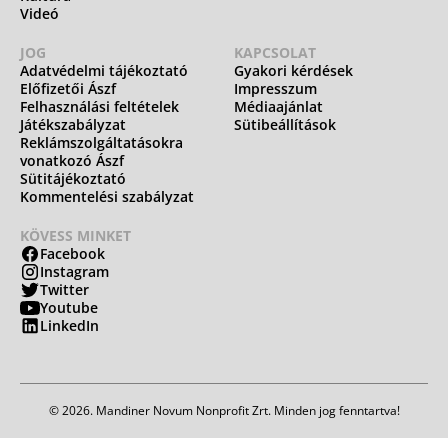
Videó
JOG
KAPCSOLAT
Adatvédelmi tájékoztató
Gyakori kérdések
Előfizetői Ászf
Impresszum
Felhasználási feltételek
Médiaajánlat
Játékszabályzat
Sütibeállítások
Reklámszolgáltatásokra
vonatkozó Ászf
Sütitájékoztató
Kommentelési szabályzat
KÖVESS MINKET
Facebook
Instagram
Twitter
Youtube
LinkedIn
© 2026. Mandiner Novum Nonprofit Zrt. Minden jog fenntartva!