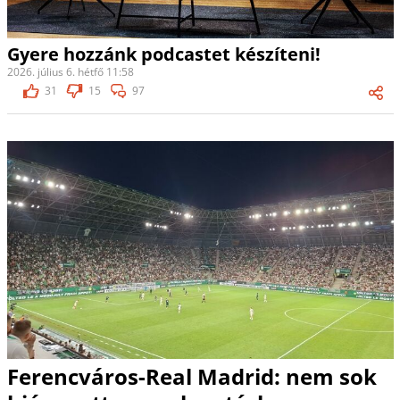
Gyere hozzánk podcastet készíteni!
2026. július 6. hétfő 11:58
31
15
97
Ferencváros-Real Madrid: nem sok