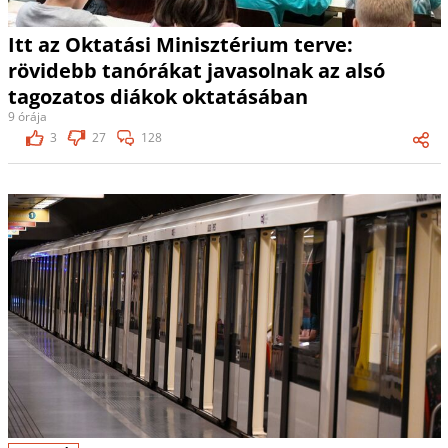
Itt az Oktatási Minisztérium terve:
rövidebb tanórákat javasolnak az alsó
tagozatos diákok oktatásában
9 órája
3
27
128