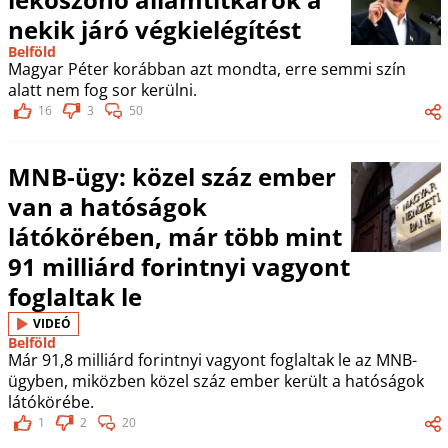
nekik járó végkielégítést
Belföld
Magyar Péter korábban azt mondta, erre semmi szín
alatt nem fog sor kerülni.
16
3
50
MNB-ügy: közel száz ember
van a hatóságok
látókörében, már több mint
91 milliárd forintnyi vagyont
foglaltak le
VIDEÓ
Belföld
Már 91,8 milliárd forintnyi vagyont foglaltak le az MNB-
ügyben, miközben közel száz ember került a hatóságok
látókörébe.
1
2
20