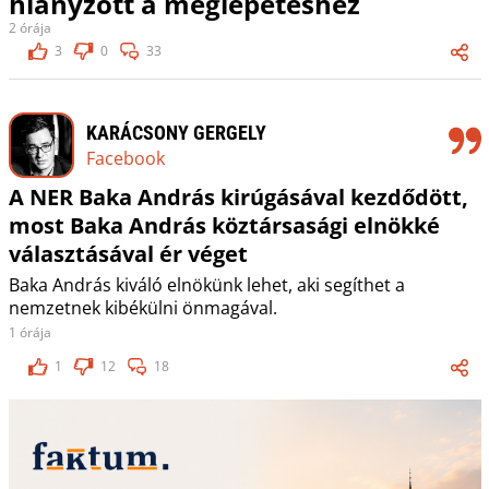
hiányzott a meglepetéshez
2 órája
3
0
33
KARÁCSONY GERGELY
Facebook
A NER Baka András kirúgásával kezdődött,
most Baka András köztársasági elnökké
választásával ér véget
Baka András kiváló elnökünk lehet, aki segíthet a
nemzetnek kibékülni önmagával.
1 órája
1
12
18