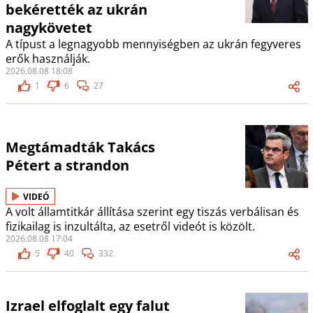
bekérették az ukrán
nagykövetet
A típust a legnagyobb mennyiségben az ukrán fegyveres
erők használják.
2026.08.08 18:08
1
6
27
Megtámadták Takács
Pétert a strandon
VIDEÓ
A volt államtitkár állítása szerint egy tiszás verbálisan és
fizikailag is inzultálta, az esetről videót is közölt.
2026.08.08 17:04
5
40
332
Izrael elfoglalt egy falut