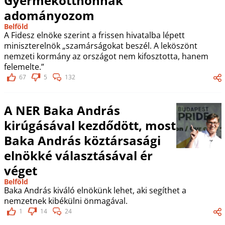
Gyermekotthonnak
adományozom
Belföld
A Fidesz elnöke szerint a frissen hivatalba lépett
miniszterelnök „szamárságokat beszél. A leköszönt
nemzeti kormány az országot nem kifosztotta, hanem
felemelte.”
67
5
132
A NER Baka András
kirúgásával kezdődött, most
Baka András köztársasági
elnökké választásával ér
véget
Belföld
Baka András kiváló elnökünk lehet, aki segíthet a
nemzetnek kibékülni önmagával.
1
14
24