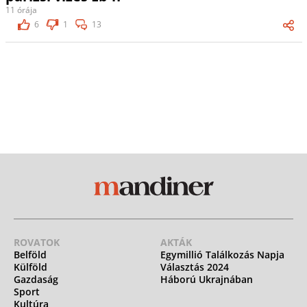
11 órája
6
1
13
ROVATOK
AKTÁK
Belföld
Egymillió Találkozás Napja
Külföld
Választás 2024
Gazdaság
Háború Ukrajnában
Sport
Kultúra