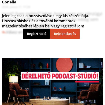
Gonella
2026. június 11. 17:28
most? ilyen spéttel? lehet, hogy varga egy pénzügyi 
Jelenleg csak a hozzászólások egy kis részét látja.
zseni, de a reflexeivel kicsi baj van! ha eddig sem 
Hozzászóláshoz és a további kommentek
tette, akkor már ne kezdjen teniszezni!
megtekintéséhez lépjen be, vagy regisztráljon!
Válasz erre
1
0
Regisztráció
Bejelentkezés