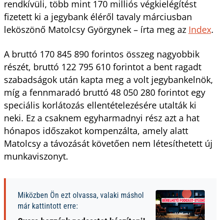
rendkívüli, több mint 170 milliós végkielégítést
fizetett ki a jegybank éléről tavaly márciusban
leköszönő Matolcsy Györgynek – írta meg az
Index
.
A bruttó 170 845 890 forintos összeg nagyobbik
részét, bruttó 122 795 610 forintot a bent ragadt
szabadságok után kapta meg a volt jegybankelnök,
míg a fennmaradó bruttó 48 050 280 forintot egy
speciális korlátozás ellentételezésére utalták ki
neki. Ez a csaknem egyharmadnyi rész azt a hat
hónapos időszakot kompenzálta, amely alatt
Matolcsy a távozását követően nem létesíthetett új
munkaviszonyt.
Miközben Ön ezt olvassa, valaki máshol
már kattintott erre: