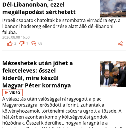
Dél-Libanonban, ezzel
megállapodást sérthetett
Izraeli csapatok hatoltak be szombatra virradóra egy, a
libanoni hadsereg ellenőrzése alatt álló dél-libanoni
faluba.
2026.08.08 16:50
2
1
68
Mézeshetek után jöhet a
feketeleves: ősszel
kiderül, mire készül
Magyar Péter kormánya
VIDEÓ
A választás után valósággal ráragyogott a piac
Magyarországra: erősödött a forint, zuhantak a
kötvényhozamok, történelmi csúcsra ugrott a tőzsde. A
háttérben azonban komoly költségvetési gondok
húzódnak. Ősszel kiderülhet, hogyan faragná le a