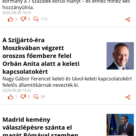
kormány a 7 százalék körüli hiányt – és ehhez mihez kell
hozzányúlnia.
2026.08.08 16:31
2
8
113
A Szijjártó-éra
Moszkvában végzett
oroszos főembere felel
Orbán Anita alatt a keleti
kapcsolatokért
Nagy Gábor Ferencet keleti és távol-keleti kapcsolatokért
felelős államtitkárnak nevezték ki.
2026.08.08 15:22
1
5
29
Madrid kemény
válaszlépésre szánta el
magát Rómával szemben