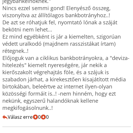
jegybankelnöknek."

Nincs ezzel semmi gond! Elenyésző összeg, 
viszonyítva az állítólagos bankbotrányhoz..!

De azt se róhatjuk fel, nyomtató lónak a száját 
bekötni nem lehet...

Ez mind egyébként is jár a kiemelten, szigorúan 
védett uralkodó (majdnem rasszistákat írtam) 
rétegnek..!

Előjoguk van a ciklikus bankbotrányokra, a "deviza-
hitelezés" kiemelt nyereségére, jár nekik a 
kierőszakolt végrehajtás föle, és a szájuk is 
szabadon járhat, a kirekesztően kisajátított média 
birtokában, beleértve az internet ilyen-olyan 
közösségi formáit is..! -nem hinném, hogy ezt 
nekünk, egyszerű halandóknak kellene 
megkifogásolnunk..!
Válasz erre
0
0