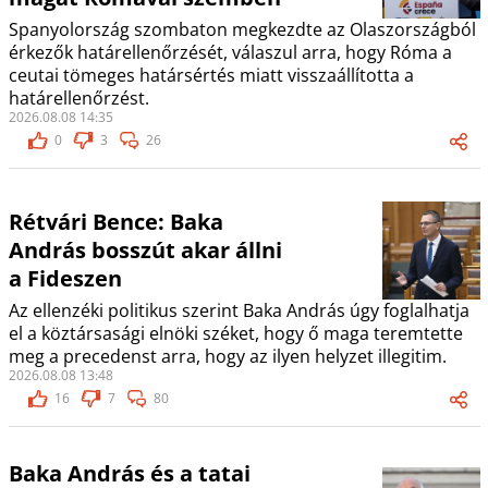
Spanyolország szombaton megkezdte az Olaszországból
érkezők határellenőrzését, válaszul arra, hogy Róma a
ceutai tömeges határsértés miatt visszaállította a
határellenőrzést.
2026.08.08 14:35
0
3
26
Rétvári Bence: Baka
András bosszút akar állni
a Fideszen
Az ellenzéki politikus szerint Baka András úgy foglalhatja
el a köztársasági elnöki széket, hogy ő maga teremtette
meg a precedenst arra, hogy az ilyen helyzet illegitim.
2026.08.08 13:48
16
7
80
Baka András és a tatai