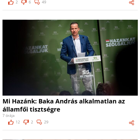
2
6
49
Mi Hazánk: Baka András alkalmatlan az
államfői tisztségre
7 órája
12
2
29