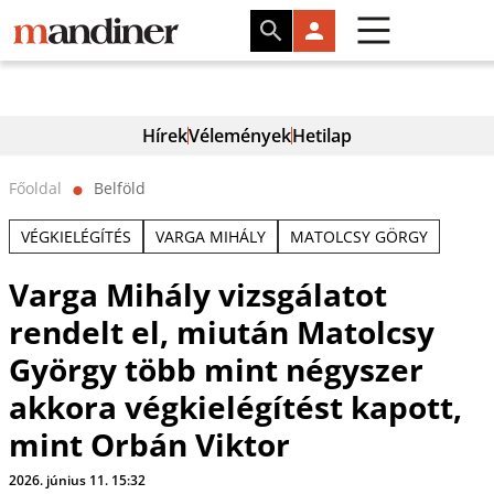
Hírek
Vélemények
Hetilap
Főoldal
Belföld
⬤
VÉGKIELÉGÍTÉS
VARGA MIHÁLY
MATOLCSY GÖRGY
Varga Mihály vizsgálatot
rendelt el, miután Matolcsy
György több mint négyszer
akkora végkielégítést kapott,
mint Orbán Viktor
2026. június 11. 15:32