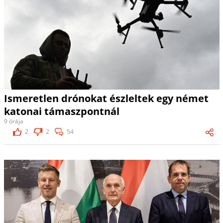
Ismeretlen drónokat észleltek egy német
katonai támaszpontnál
9 órája
2
2
54