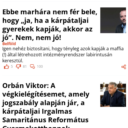
Ebbe marhára nem fér bele,
hogy „ja, ha a kárpátaljai
gyerekek kapják, akkor az
jó”. Nem, nem jó!
Belföld
Igen nehéz biztosítani, hogy tényleg azok kapják a maffia
(!) által létrehozott intézményrendszer labirintusán
keresztül.
5
81
100
Orbán Viktor: A
végkielégítésemet, amely
jogszabály alapján jár, a
kárpátaljai Irgalmas
Samaritánus Református