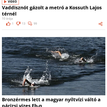
VIDEÓ
Vaddisznót gázolt a metró a Kossuth Lajos
térnél
10 órája
1
13
99
Bronzérmes lett a magyar nyíltvízi váltó a
párizsi vizes Eb-n