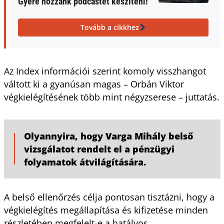
Gyere hozzánk podcastet készíteni!
Tovább a cikkhez
Az Index információi szerint komoly visszhangot
váltott ki a gyanúsan magas – Orbán Viktor
végkielégítésének több mint négyzserese – juttatás.
Olyannyira, hogy Varga Mihály belső
vizsgálatot rendelt el a pénzügyi
folyamatok átvilágítására.
A belső ellenőrzés célja pontosan tisztázni, hogy a
végkielégítés megállapítása és kifizetése minden
részletében megfelelt-e a hatályos