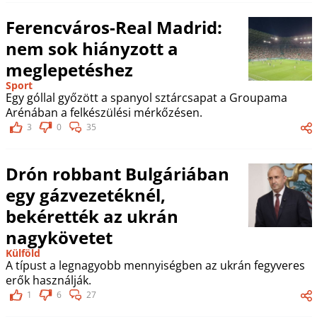
Ferencváros-Real Madrid:
nem sok hiányzott a
meglepetéshez
Sport
Egy góllal győzött a spanyol sztárcsapat a Groupama
Arénában a felkészülési mérkőzésen.
3
0
35
Drón robbant Bulgáriában
egy gázvezetéknél,
bekérették az ukrán
nagykövetet
Külföld
A típust a legnagyobb mennyiségben az ukrán fegyveres
erők használják.
1
6
27