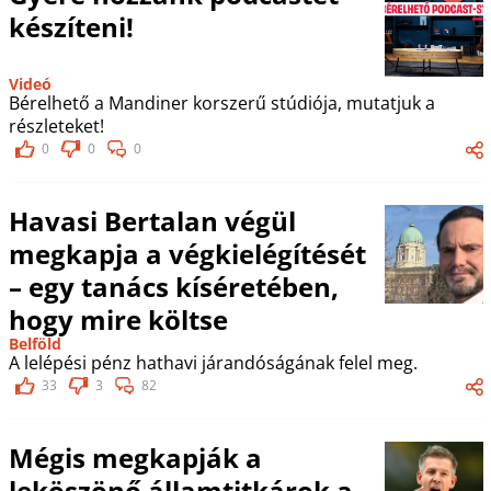
készíteni!
Videó
Bérelhető a Mandiner korszerű stúdiója, mutatjuk a
részleteket!
0
0
0
Havasi Bertalan végül
megkapja a végkielégítését
– egy tanács kíséretében,
hogy mire költse
Belföld
A lelépési pénz hathavi járandóságának felel meg.
33
3
82
Mégis megkapják a
leköszönő államtitkárok a