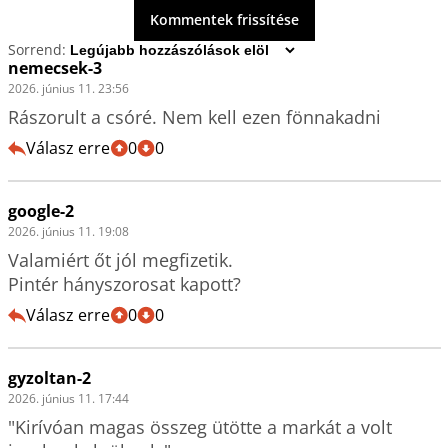
Kommentek frissítése
Sorrend:
nemecsek-3
2026. június 11. 23:56
Rászorult a csóré. Nem kell ezen fönnakadni
Válasz erre
0
0
google-2
2026. június 11. 19:08
Valamiért őt jól megfizetik.

Pintér hányszorosat kapott?
Válasz erre
0
0
gyzoltan-2
2026. június 11. 17:44
"Kirívóan magas összeg ütötte a markát a volt 