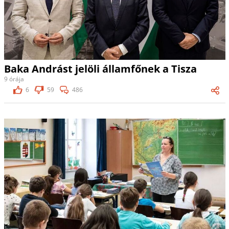
Baka Andrást jelöli államfőnek a Tisza
9 órája
6
59
486