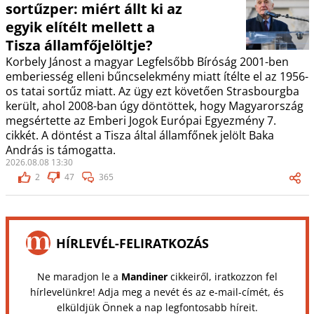
sortűzper: miért állt ki az
egyik elítélt mellett a
Tisza államfőjelöltje?
Korbely Jánost a magyar Legfelsőbb Bíróság 2001-ben
emberiesség elleni bűncselekmény miatt ítélte el az 1956-
os tatai sortűz miatt. Az ügy ezt követően Strasbourgba
került, ahol 2008-ban úgy döntöttek, hogy Magyarország
megsértette az Emberi Jogok Európai Egyezmény 7.
cikkét. A döntést a Tisza által államfőnek jelölt Baka
András is támogatta.
2026.08.08 13:30
2
47
365
HÍRLEVÉL-FELIRATKOZÁS
Ne maradjon le a
Mandiner
cikkeiről, iratkozzon fel
hírlevelünkre! Adja meg a nevét és az e-mail-címét, és
elküldjük Önnek a nap legfontosabb híreit.