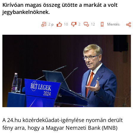
Kirívóan magas összeg ütötte a markát a volt
jegybankelnöknek.
2
p
10
2
12
Mentés
A 24.hu közérdekűadat-igénylése nyomán derült
fény arra, hogy a Magyar Nemzeti Bank (MNB)