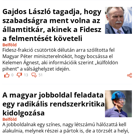
Gajdos László tagadja, hogy
szabadságra ment volna az
államtitkár, akinek a Fidesz
a felmentését követeli
Belföld
Fidesz-frakció csütörtök délután arra szólította fel
Magyar Péter miniszterelnököt, hogy bocsássa el
Kelemen Ágnest, aki információik szerint „külföldön
pihent” a válsághelyzet idején.
0
13
51
A magyar jobboldal feladata
egy radikális rendszerkritika
kidolgozása
Belföld
A jobboldalnak egy színes, nagy létszámú hálózattá kell
alakulnia, melynek részei a pártok is, de a törzsét a helyi,