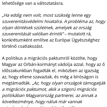
lehetősége van a változtatásra.
„Ha eddig nem volt, most szükség lenne egy
szuverenitásvédelmi hivatalra. A probléma az, hogy
olyan döntések születnek, amelyek az ország
szuverenitását valóban érintik”
– mutatott rá,
konkrétumként említve az Európai Ügyészséghez
történő csatlakozást.
A politikus a migrációs paktumról közölte, hogy
Magyar az Orbán-kormányt vádolja azzal, hogy az ő
időszakunkban fogadták el, miközben az igazság
az, hogy ellene szavaztak, és még a bíróságon is
megtámadták.
„Az, hogy olyan országok támogatják
a migrációs paktumot, akik a szigorú migrációs
politikában Magyarország partnerei, az annak a
következménye, hogy náluk már vannak