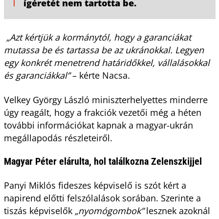
ígéretét nem tartotta be.
„Azt kértjük a kormánytól, hogy a garanciákat
mutassa be és tartassa be az ukránokkal. Legyen
egy konkrét menetrend határidőkkel, vállalásokkal
és garanciákkal”
– kérte Nacsa.
Velkey György László miniszterhelyettes minderre
úgy reagált, hogy a frakciók vezetői még a héten
további információkat kapnak a magyar-ukrán
megállapodás részleteiről.
Magyar Péter elárulta, hol találkozna Zelenszkijjel
Panyi Miklós fideszes képviselő is szót kért a
napirend előtti felszólalások sorában. Szerinte a
tiszás képviselők
„nyomógombok”
lesznek azoknál