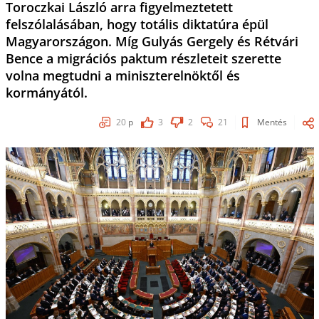
Toroczkai László arra figyelmeztetett
felszólalásában, hogy totális diktatúra épül
Magyarországon. Míg Gulyás Gergely és Rétvári
Bence a migrációs paktum részleteit szerette
volna megtudni a miniszterelnöktől és
kormányától.
20
p
3
2
21
Mentés