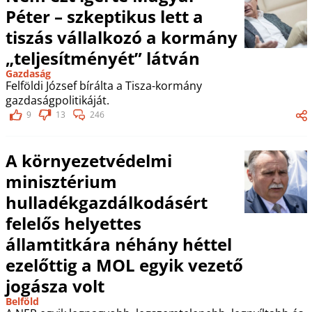
Péter – szkeptikus lett a
tiszás vállalkozó a kormány
„teljesítményét” látván
Gazdaság
Felföldi József bírálta a Tisza-kormány
gazdaságpolitikáját.
9
13
246
A környezetvédelmi
minisztérium
hulladékgazdálkodásért
felelős helyettes
államtitkára néhány héttel
ezelőttig a MOL egyik vezető
jogásza volt
Belföld