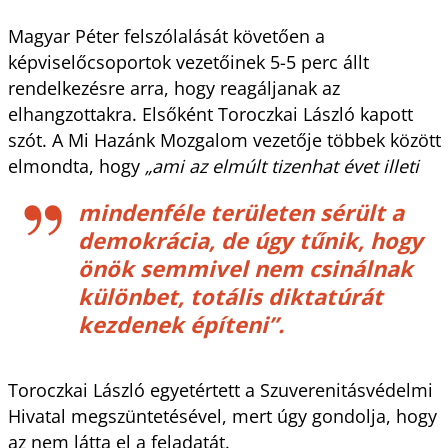
Magyar Péter felszólalását követően a
képviselőcsoportok vezetőinek 5-5 perc állt
rendelkezésre arra, hogy reagáljanak az
elhangzottakra. Elsőként Toroczkai László kapott
szót. A Mi Hazánk Mozgalom vezetője többek között
elmondta, hogy
„ami az elmúlt tizenhat évet illeti
mindenféle területen sérült a
demokrácia, de úgy tűnik, hogy
önök semmivel nem csinálnak
különbet, totális diktatúrát
kezdenek építeni”.
Toroczkai László egyetértett a Szuverenitásvédelmi
Hivatal megszüntetésével, mert úgy gondolja, hogy
az nem látta el a feladatát.