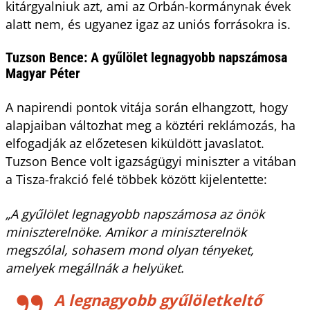
kitárgyalniuk azt, ami az Orbán-kormánynak évek
alatt nem, és ugyanez igaz az uniós forrásokra is.
Tuzson Bence: A gyűlölet legnagyobb napszámosa
Magyar Péter
A napirendi pontok vitája során elhangzott, hogy
alapjaiban változhat meg a köztéri reklámozás, ha
elfogadják az előzetesen kiküldött javaslatot.
Tuzson Bence volt igazságügyi miniszter a vitában
a Tisza-frakció felé többek között kijelentette:
„A gyűlölet legnagyobb napszámosa az önök
miniszterelnöke. Amikor a miniszterelnök
megszólal, sohasem mond olyan tényeket,
amelyek megállnák a helyüket.
A legnagyobb gyűlöletkeltő