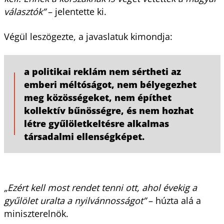
választók”
– jelentette ki.
Végül leszögezte, a javaslatuk kimondja:
a politikai reklám nem sértheti az
emberi méltóságot, nem bélyegezhet
meg közösségeket, nem építhet
kollektív bűnösségre, és nem hozhat
létre gyűlöletkeltésre alkalmas
társadalmi ellenségképet.
„Ezért kell most rendet tenni ott, ahol évekig a
gyűlölet uralta a nyilvánnosságot”
– húzta alá a
miniszterelnök.