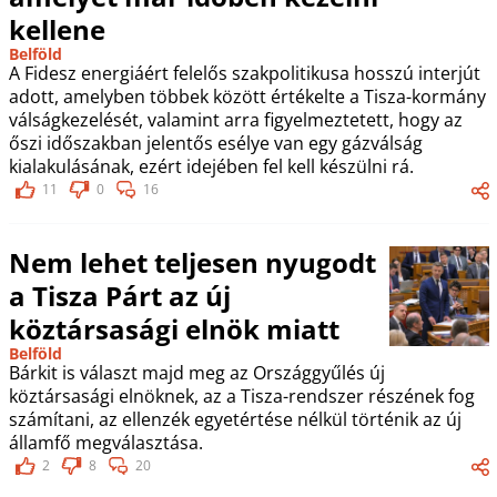
kellene
Belföld
A Fidesz energiáért felelős szakpolitikusa hosszú interjút
adott, amelyben többek között értékelte a Tisza-kormány
válságkezelését, valamint arra figyelmeztetett, hogy az
őszi időszakban jelentős esélye van egy gázválság
kialakulásának, ezért idejében fel kell készülni rá.
11
0
16
Nem lehet teljesen nyugodt
a Tisza Párt az új
köztársasági elnök miatt
Belföld
Bárkit is választ majd meg az Országgyűlés új
köztársasági elnöknek, az a Tisza-rendszer részének fog
számítani, az ellenzék egyetértése nélkül történik az új
államfő megválasztása.
2
8
20