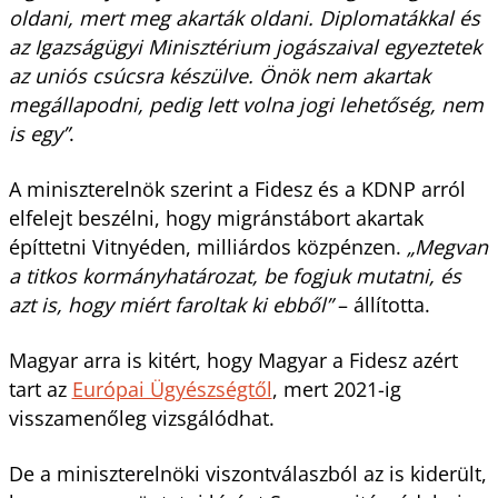
oldani, mert meg akarták oldani. Diplomatákkal és
az Igazságügyi Minisztérium jogászaival egyeztetek
az uniós csúcsra készülve. Önök nem akartak
megállapodni, pedig lett volna jogi lehetőség, nem
is egy”
.
A miniszterelnök szerint a Fidesz és a KDNP arról
elfelejt beszélni, hogy migránstábort akartak
építtetni Vitnyéden, milliárdos közpénzen.
„Megvan
a titkos kormányhatározat, be fogjuk mutatni, és
azt is, hogy miért faroltak ki ebből”
– állította.
Magyar arra is kitért, hogy Magyar a Fidesz azért
tart az
Európai Ügyészségtől
, mert 2021-ig
visszamenőleg vizsgálódhat.
De a miniszterelnöki viszontválaszból az is kiderült,