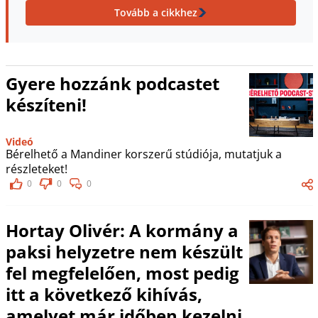
Tovább a cikkhez
Gyere hozzánk podcastet
készíteni!
Videó
Bérelhető a Mandiner korszerű stúdiója, mutatjuk a
részleteket!
0
0
0
Hortay Olivér: A kormány a
paksi helyzetre nem készült
fel megfelelően, most pedig
itt a következő kihívás,
amelyet már időben kezelni