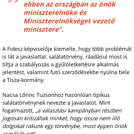
ebben az országban az önök
miniszterelnöke és
Miniszterelnökséget vezető
minisztere”.
A Fidesz képviselője kiemelte, hogy több problémát
is lát a javaslattal: salátatörvény, ráadásul most is
tiltja a szabályozás a gyűlöletkeltésre alkalmas
jelentést, valamint futó szerződésekbe nyúlna bele
a Tisza-kormány.
Nacsa Lőrinc Tuzsonhoz hasonlóan tipikus
salátatörvénynek nevezte a javaslatot. Mint
fogalmazott,
„a választási kampányban részben
jogosan kritizáltak minket, hogy össze nem illő
dolgokat rakunk egy törvénybe, most éppen önök
csinálják ezt”
.