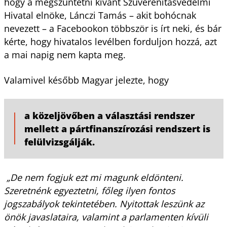
hogy a megszüntetni kívánt Szuverenitásvédelmi
Hivatal elnöke, Lánczi Tamás – akit bohócnak
nevezett – a Facebookon többször is írt neki, és bár
kérte, hogy hivatalos levélben forduljon hozzá, azt
a mai napig nem kapta meg.
Valamivel később Magyar jelezte, hogy
a közeljövőben a választási rendszer
mellett a pártfinanszírozási rendszert is
felülvizsgálják.
„De nem fogjuk ezt mi magunk eldönteni.
Szeretnénk egyeztetni, főleg ilyen fontos
jogszabályok tekintetében. Nyitottak leszünk az
önök javaslataira, valamint a parlamenten kívüli