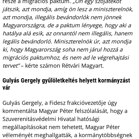
része a migrációs paktum.
„Ön egy szójátékot
játszik, azt mondja, amíg ön lesz a miniszterelnök,
azt mondja, illegális bevándorlók nem jönnek
Magyarországra, de a paktum lényege, hogy aki a
hatálya alá esik, az onnantól nem illegális, hanem
legális bevándorló. Miniszterelnök úr, azt mondja
ki, hogy Magyarország soha nem járul hozzá a
migrációs paktumhoz, és nem ad le végrehajtási
tervet”
– kérte számon Rétvári Magyart.
Gulyás Gergely gyűlöletkeltés helyett kormányzást
vár
Gulyás Gergely, a Fidesz frakcióvezetője úgy
kommentálta Magyar Péter felszólalását, hogy a
Szuverenitásvédelmi Hivatal hatósági
megállapításokat nem tehetett, Magyar Péter
véleményét meghallgatták, a kormánytöbbségnek