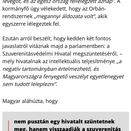
levegőt, és az egész ország fellélegzett aznap”
. A
kormányfő úgy vélekedett, hogy az Orbán-
rendszernek
„megannyi áldozata volt”
, akik
egyszerre lélegeztek fel.
Ezután arról beszélt, hogy kedden két fontos
javaslatról vitáznak majd a parlamentben: a
Szuverenitásvédelmi Hivatal megszüntetéséről, –
mely hivatalnak az intellektuális teljesítménye
„a
negatív tartományban értelmezhető, és
Magyarországra fenyegető veszélyt egyetlenegyet
sem tudott leleplezni”
.
Magyar aláhúzta, hogy
nem pusztán egy hivatalt szüntetnek
meg, hanem visszaadják a szuverenitás