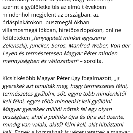
szerint a gyűlöletkeltés az elmúlt években
mindenhol megjelent az országban: az
óriásplakátokon, buszmegállókban,
villamosmegállókban, hiretőoszlopokon, online
felületeken
„fenyegetett minket egyszerre
Zelenszkij, Juncker, Soros, Manfred Weber, Von der
Leyen és természetesen Magyar Péter minden
mennyiségben és változatban”
– sorolta.
Kicsit később Magyar Péter úgy fogalmazott,
„a
gyerekek azt tanulták meg, hogy természetes félni,
természetes gyűlölni, sőt, egyre több mindenkitől
kell félni, egyre több mindenkit kell gyűlölni.
Magyar gyerekek milliói nőttek fel egy olyan
országban, ahol a politika újra és újra azt üzente,
mindig van valaki, akitől félni kell, akit hibáztatni
kell. Ennek a korszaknak is véget vetettek a magyar