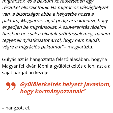
migránsok, és a paktum következtében egy
részüket elviszik tőlük. Ha migrációs válsághelyzet
van, a bizottságot abba a helyzetbe hozza a
paktum, Magyarországot pedig arra kötelezi, hogy
engedjen be migránsokat. A szuverenitásvédelmi
harcban ne csak a hivatalt szüntessék meg, hanem
tegyenek nyilatkozatot arról, hogy nem hajtják
végre a migrációs paktumot”
– magyarázta.
Gulyás azt is hangoztatta felszólalásában, hogyha
Magyar fel kíván lépni a gyűlöletkeltés ellen, azt a a
saját pártjában kezdje.
Gyűlöletkeltés helyett javaslom,
hogy kormányozzanak”
– hangzott el.