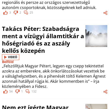
regionális és persze az országos szervezettségű
autonóm csoportoknak, közösségeknek kell adniuk.
3
2
25
Takács Péter: Szabadságra
ment a vízügyi államtitkár a
hőségriadó és az aszály
kellős közepén
VIDEÓ
Belföld
„Felszólítjuk Magyar Pétert, legyen egy csepp tekintettel
azokra az emberekre, akik önkorlátozásokat vezettek be
a válsághelyzetben, és a pihenését töltő Kelemen Ágnest
azonnali hatállyal rúgja ki. Akár kommentben is” – írja
közleményében a Fidesz.
54
1
132
Nem ezt ígérte Magyar