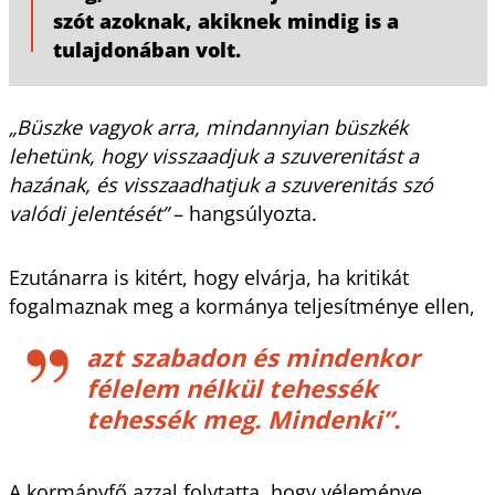
szót azoknak, akiknek mindig is a
tulajdonában volt.
„Büszke vagyok arra, mindannyian büszkék
lehetünk, hogy visszaadjuk a szuverenitást a
hazának, és visszaadhatjuk a szuverenitás szó
valódi jelentését”
– hangsúlyozta.
Ezutánarra is kitért, hogy elvárja, ha kritikát
fogalmaznak meg a kormánya teljesítménye ellen,
azt szabadon és mindenkor
félelem nélkül tehessék
tehessék meg. Mindenki”.
A kormányfő azzal folytatta, hogy véleménye