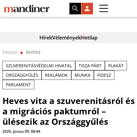
Hírek
Vélemények
Hetilap
Főoldal
Belföld
⬤
SZUVERENITÁSVÉDELMI HIVATAL
TISZA PÁRT
PLAKÁT
ORSZÁGGYŰLÉS
REKLÁMOK
MUNKA
FIDESZ
PARLAMENT
Heves vita a szuverenitásról és
a migrációs paktumról –
ülésezik az Országgyűlés
2026. június 09. 08:44