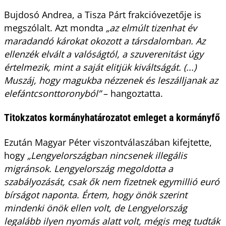
Bujdosó Andrea, a Tisza Párt frakcióvezetője is
megszólalt. Azt mondta
„az elmúlt tizenhat év
maradandó károkat okozott a társdalomban. Az
ellenzék elvált a valóságtól, a szuverenitást úgy
értelmezik, mint a saját elitjük kiváltságát. (...)
Muszáj, hogy magukba nézzenek és leszálljanak az
elefántcsonttoronyból”
– hangoztatta.
Titokzatos kormányhatározatot emleget a kormányfő
Ezután Magyar Péter viszontválaszában kifejtette,
hogy
„Lengyelországban nincsenek illegális
migránsok. Lengyelország megoldotta a
szabályozását, csak ők nem fizetnek egymillió euró
bírságot naponta. Értem, hogy önök szerint
mindenki önök ellen volt, de Lengyelország
legalább ilyen nyomás alatt volt, mégis meg tudták