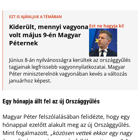
EZT IS AJÁNLJUK A TÉMÁBAN
Kiderült, mennyi vagyona
Ezt ne hagyja ki!
volt május 9-én Magyar
Péternek
Június 8-án nyilvánosságra kerültek az országgyűlés
tagjainak legfrissebb vagyonnyilatkozatai. Magyar
Péter miniszterelnök vagyonában kevés a változás
januárhoz képest.
Egy hónapja állt fel az új Országgyűlés
Magyar Péter felszólalásában felidézte, hogy egy
hónappal ezelőtt alakult meg az új Országgyűlés.
Mint fogalmazott,
„közösen vettek ekkor egy nagy