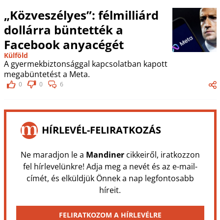
„Közveszélyes”: félmilliárd
dollárra büntették a
Facebook anyacégét
Külföld
A gyermekbiztonsággal kapcsolatban kapott
megabüntetést a Meta.
0
0
6
HÍRLEVÉL-FELIRATKOZÁS
Ne maradjon le a
Mandiner
cikkeiről, iratkozzon
fel hírlevelünkre! Adja meg a nevét és az e-mail-
címét, és elküldjük Önnek a nap legfontosabb
híreit.
FELIRATKOZOM A HÍRLEVÉLRE