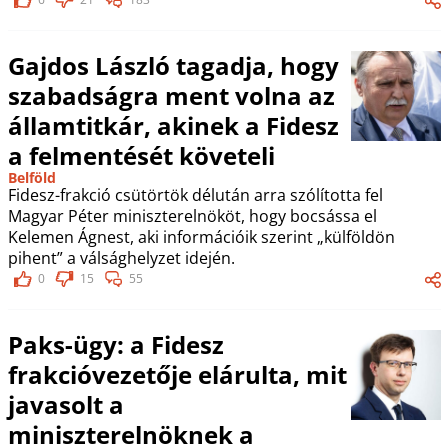
Gajdos László tagadja, hogy
szabadságra ment volna az
államtitkár, akinek a Fidesz
a felmentését követeli
Belföld
Fidesz-frakció csütörtök délután arra szólította fel
Magyar Péter miniszterelnököt, hogy bocsássa el
Kelemen Ágnest, aki információik szerint „külföldön
pihent” a válsághelyzet idején.
0
15
55
Paks-ügy: a Fidesz
frakcióvezetője elárulta, mit
javasolt a
miniszterelnöknek a