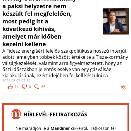
a paksi helyzetre nem
készült fel megfelelően,
most pedig itt a
következő kihívás,
amelyet már időben
kezelni kellene
A Fidesz energiáért felelős szakpolitikusa hosszú interjút
adott, amelyben többek között értékelte a Tisza-kormány
válságkezelését, valamint arra figyelmeztetett, hogy az
őszi időszakban jelentős esélye van egy gázválság
kialakulásának, ezért idejében fel kell készülni rá.
2026.08.07 07:29
14
0
66
HÍRLEVÉL-FELIRATKOZÁS
Ne maradjon le a
Mandiner
cikkeiről, iratkozzon fel