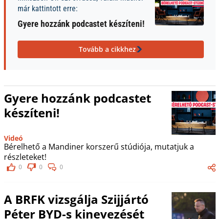
már kattintott erre:
Gyere hozzánk podcastet készíteni!
Tovább a cikkhez
Gyere hozzánk podcastet
készíteni!
Videó
Bérelhető a Mandiner korszerű stúdiója, mutatjuk a
részleteket!
0
0
0
A BRFK vizsgálja Szijjártó
Péter BYD-s kinevezését