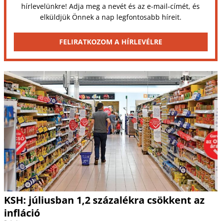
hírlevelünkre! Adja meg a nevét és az e-mail-címét, és
elküldjük Önnek a nap legfontosabb híreit.
FELIRATKOZOM A HÍRLEVÉLRE
KSH: júliusban 1,2 százalékra csökkent az
infláció