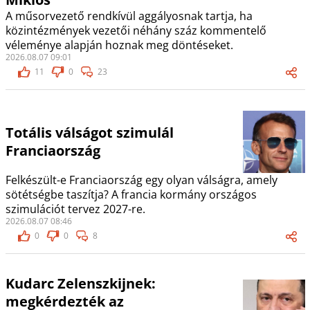
A műsorvezető rendkívül aggályosnak tartja, ha
közintézmények vezetői néhány száz kommentelő
véleménye alapján hoznak meg döntéseket.
2026.08.07 09:01
11
0
23
Totális válságot szimulál
Franciaország
Felkészült-e Franciaország egy olyan válságra, amely
sötétségbe taszítja? A francia kormány országos
szimulációt tervez 2027-re.
2026.08.07 08:46
0
0
8
Kudarc Zelenszkijnek:
megkérdezték az