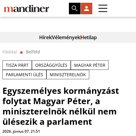
Hírek
Vélemények
Hetilap
Főoldal
Belföld
⬤
TISZA PÁRT
ORSZÁGGYŰLÉS
MAGYAR PÉTER
PARLAMENTI ÜLÉS
MINISZTERELNÖK
Egyszemélyes kormányzást
folytat Magyar Péter, a
miniszterelnök nélkül nem
ülésezik a parlament
2026. június 07. 21:51