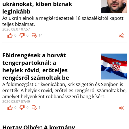
ukránokat, kiben bíznak
leginkább
Az ukrán elnök a megkérdezettek 18 százalékától kapott
teljes bizalmat.
2026.08.07 07:57
0
0
14
Földrengések a horvát
tengerpartoknál: a
helyiek rövid, erőteljes
rengésről számoltak be
A földmozgást Crikvenicában, Krk szigetén és Senjben is
érezték. A helyiek rövid, erőteljes rengésről számoltak be,
amelyet helyenként robbanásszerű hang kísért.
2026.08.07 07:49
0
0
1
Hortay Olivér: A kormány