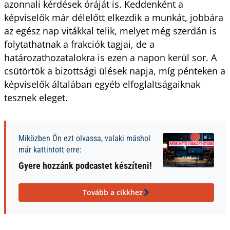
azonnali kérdések óráját is. Keddenként a
képviselők már délelőtt elkezdik a munkát, jobbára
az egész nap vitákkal telik, melyet még szerdán is
folytathatnak a frakciók tagjai, de a
határozathozatalokra is ezen a napon kerül sor. A
csütörtök a bizottsági ülések napja, míg pénteken a
képviselők általában egyéb elfoglaltságaiknak
tesznek eleget.
Miközben Ön ezt olvassa, valaki máshol
már kattintott erre:
Gyere hozzánk podcastet készíteni!
Tovább a cikkhez