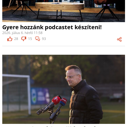
Gyere hozzánk podcastet készíteni!
2026. július 6. hétfő 11:58
28
15
93