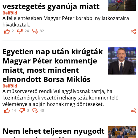
vesztegetés gyanúja miatt
Belföld
A feljelentésében Magyar Péter korábbi nyilatkozataira
hivatkoztak.
2
24
82
Egyetlen nap után kirúgták
Magyar Péter kommentje
miatt, most mindent
elmondott Borsa Miklós
Belföld
A műsorvezető rendkívül aggályosnak tartja, ha
közintézmények vezetői néhány száz kommentelő
véleménye alapján hoznak meg döntéseket.
14
0
40
Nem lehet teljesen nyugodt