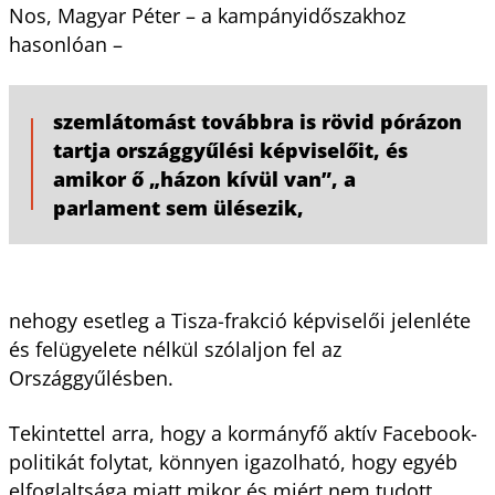
Nos, Magyar Péter – a kampányidőszakhoz
hasonlóan –
szemlátomást továbbra is rövid pórázon
tartja országgyűlési képviselőit, és
amikor ő „házon kívül van”, a
parlament sem ülésezik,
nehogy esetleg a Tisza-frakció képviselői jelenléte
és felügyelete nélkül szólaljon fel az
Országgyűlésben.
Tekintettel arra, hogy a kormányfő aktív Facebook-
politikát folytat, könnyen igazolható, hogy egyéb
elfoglaltsága miatt mikor és miért nem tudott