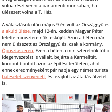
volna részt venni a parlamenti munkában, ha
ülésezett volna a T. Ház.
A választások után május 9-én volt az Országgyűlés
alakuló ülése,
majd 12-én, kedden Magyar Péter
letette miniszterelnöki esküjét. Azon a héten már
nem ülésezett az Országgyűlés, csak a kormány,
Ópusztaszeren.
Ezen a héten a miniszterelnök több
idegenvezetést is vállalt, bejárta a Karmelitát,
kordont bontott azon az építési területen, ahol
ennek eredményeként pár napja egy német turista
balesetet szenvedett,
és lezajlott az átadás-átvétel
is.