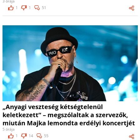
3 órája
1
1
51
„Anyagi veszteség kétségtelenül
keletkezett” – megszólaltak a szervezők,
miután Majka lemondta erdélyi koncertjét
5 órája
1
14
55