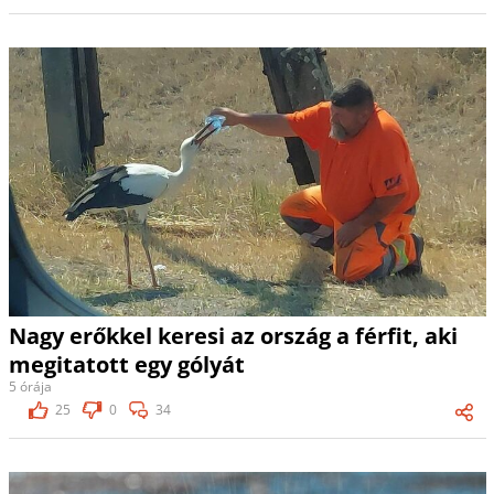
Nagy erőkkel keresi az ország a férfit, aki
megitatott egy gólyát
5 órája
25
0
34