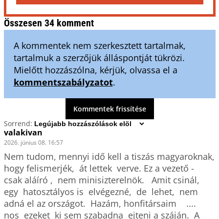
Összesen 34 komment
A kommentek nem szerkesztett tartalmak,
tartalmuk a szerzőjük álláspontját tükrözi.
Mielőtt hozzászólna, kérjük, olvassa el a
kommentszabályzatot
.
Kommentek frissítése
Sorrend:
valakivan
2026. június 08. 16:57
Nem tudom, mennyi idő kell a tiszás magyaroknak, 
hogy felismerjék,  át lettek  verve. Ez a vezető -   
csak aláíró ,  nem minisizterelnök.   Amit csinál,   
egy  hatosztályos is  elvégezné,  de  lehet,  nem 
adná el az országot.  Hazám, honfitársaim    ....   
nos  ezeket  ki sem szabadna  ejteni a száján.  A  