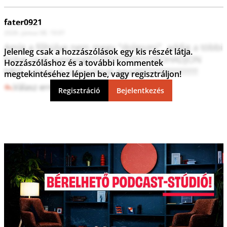
fater0921
2026. június 08. 10:01
Amíg a főhülye nem megy "dolgozni", addig a többi 
Jelenleg csak a hozzászólások egy kis részét látja.
hülye csak sunnyog!!!!!!!!!!!!!!!!!!!!!!!!!!ROHADJON 
Hozzászóláshoz és a további kommentek
MEG a tisza, a szavazóival együtt!!!!!!!!!!!!!!!!!!!!!!
megtekintéséhez lépjen be, vagy regisztráljon!
Válasz erre
7
0
Regisztráció
Bejelentkezés