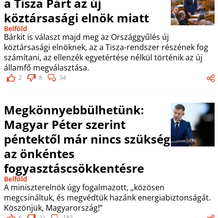
a Tisza Párt az új
köztársasági elnök miatt
Belföld
Bárkit is választ majd meg az Országgyűlés új
köztársasági elnöknek, az a Tisza-rendszer részének fog
számítani, az ellenzék egyetértése nélkül történik az új
államfő megválasztása.
2
8
34
Megkönnyebbülhetünk:
Magyar Péter szerint
péntektől már nincs szükség
az önkéntes
fogyasztáscsökkentésre
Belföld
A miniszterelnök úgy fogalmazott, „közösen
megcsináltuk, és megvédtük hazánk energiabiztonságát.
Köszönjük, Magyarország!”
6
21
183