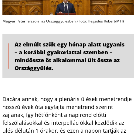
Magyar Péter felszólal az Országgyűlésben. (Fotó: Hegedüs Róbert/MTI)
Az elmúlt szűk egy hónap alatt ugyanis
– a korábbi gyakorlattal szemben –
mindössze öt alkalommal ült össze az
Országgyűlés.
Dacára annak, hogy a plenáris ülések menetrendje
hosszú évek óta egyfajta menetrend szerint
zajlanak, így hétfőnként a napirend előtti
felszólalásokkal és interpellációkkal kezdődik az
ülés délután 1 órakor, és ezen a napon tartják az