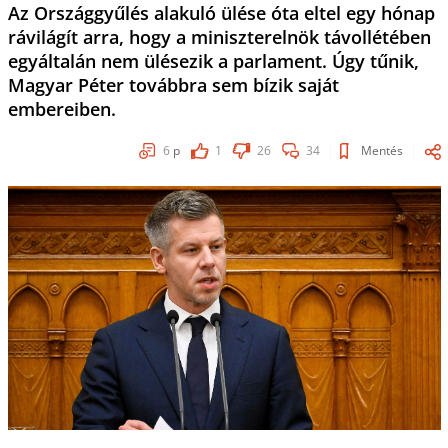
Az Országgyűlés alakuló ülése óta eltel egy hónap
rávilágít arra, hogy a miniszterelnök távollétében
egyáltalán nem ülésezik a parlament. Úgy tűnik,
Magyar Péter továbbra sem bízik saját
embereiben.
6
p
1
26
34
Mentés