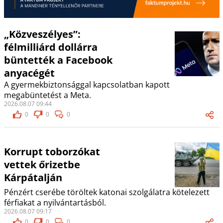
„Közveszélyes”:
félmilliárd dollárra
büntették a Facebook
anyacégét
A gyermekbiztonsággal kapcsolatban kapott
megabüntetést a Meta.
2026.08.07 09:44
0
0
0
Korrupt toborzókat
vettek őrizetbe
Kárpátalján
Pénzért cserébe töröltek katonai szolgálatra kötelezett
férfiakat a nyilvántartásból.
2026.08.07 09:17
0
0
0