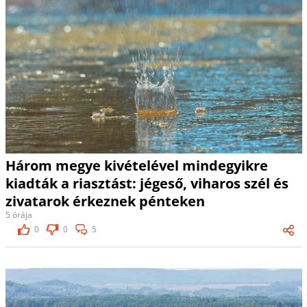
Három megye kivételével mindegyikre
kiadták a riasztást: jégeső, viharos szél és
zivatarok érkeznek pénteken
5 órája
0
0
5