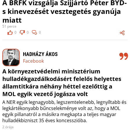
A BRFK vizsgálja Szijjártó Péter BYD-
s kinevezését vesztegetés gyanúja
miatt
51 perce
0
0
0
HADHÁZY ÁKOS
Facebook
A környezetvédelmi minisztérium
hulladékgazdálkodásért felelős helyettes
államtitkára néhány héttel ezelőttig a
MOL egyik vezető jogásza volt
A NER egyik legnagyobb, legszemtelenebb, legnyíltabb és
legkártékonyabb bűncselekménye volt az, hogy a MOL
egyik pillanatról a másikra megkapta a teljes magyar
hulladékbizniszt 35 éves koncesszióba.
2 órája