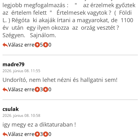
legjobb megfogalmazás :    "    az érzelmek győztek 
az  értelem felett  "   Értelmesek vagytok ?  (  Földi  
L. ) Régóta  ki akaják írtani a magyarokat, de  1100  
év  után  egy ilyen okozza  az  orzág vesztét ? 
Válasz erre
5
0
madre79
2026. június 08. 11:55
Undorító, nem lehet nézni és hallgatni sem!
Válasz erre
3
0
csulak
2026. június 08. 10:58
igy megy ez a diktaturaban !
Válasz erre
3
0