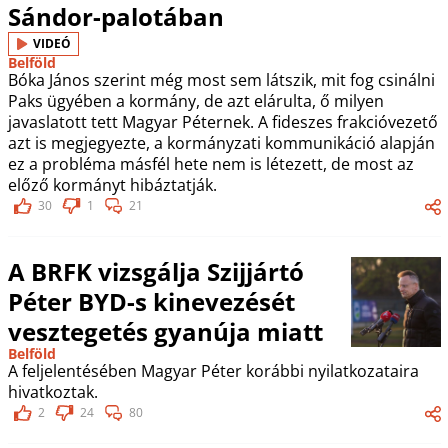
Sándor-palotában
VIDEÓ
Belföld
Bóka János szerint még most sem látszik, mit fog csinálni
Paks ügyében a kormány, de azt elárulta, ő milyen
javaslatott tett Magyar Péternek. A fideszes frakcióvezető
azt is megjegyezte, a kormányzati kommunikáció alapján
ez a probléma másfél hete nem is létezett, de most az
előző kormányt hibáztatják.
30
1
21
A BRFK vizsgálja Szijjártó
Péter BYD-s kinevezését
vesztegetés gyanúja miatt
Belföld
A feljelentésében Magyar Péter korábbi nyilatkozataira
hivatkoztak.
2
24
80