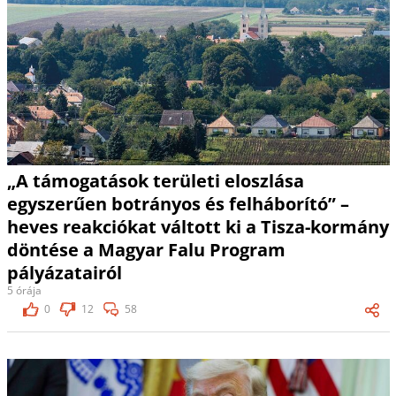
„A támogatások területi eloszlása
egyszerűen botrányos és felháborító” –
heves reakciókat váltott ki a Tisza-kormány
döntése a Magyar Falu Program
pályázatairól
5 órája
0
12
58