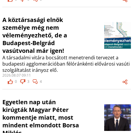
A köztársasági elnök
személye még nem
véleményezhető, de a
Budapest-Belgrád
vasútvonal már igen!
A társadalmi vitára bocsátott menetrendi tervezet a
budapesti agglomerációban félóránkénti elővárosi vasúti
szolgáltatást irányoz elő.
2026.08.07 09:11
0
3
4
Egyetlen nap után
kirúgták Magyar Péter
kommentje miatt, most
mindent elmondott Borsa
Miklós