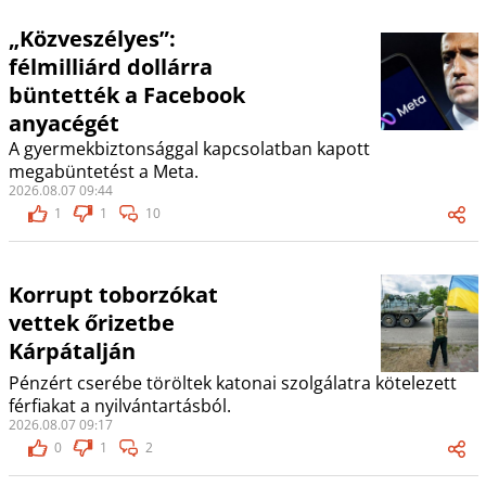
„Közveszélyes”:
félmilliárd dollárra
büntették a Facebook
anyacégét
A gyermekbiztonsággal kapcsolatban kapott
megabüntetést a Meta.
2026.08.07 09:44
1
1
10
Korrupt toborzókat
vettek őrizetbe
Kárpátalján
Pénzért cserébe töröltek katonai szolgálatra kötelezett
férfiakat a nyilvántartásból.
2026.08.07 09:17
0
1
2