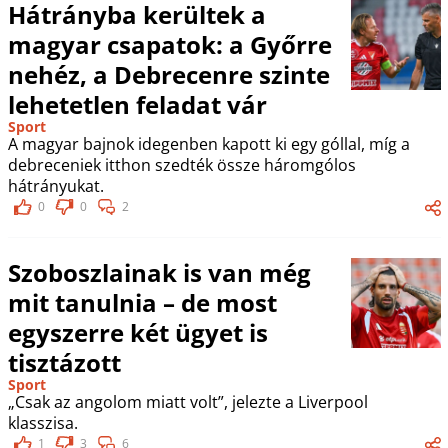
Hátrányba kerültek a
magyar csapatok: a Győrre
nehéz, a Debrecenre szinte
lehetetlen feladat vár
Sport
A magyar bajnok idegenben kapott ki egy góllal, míg a
debreceniek itthon szedték össze háromgólos
hátrányukat.
0
0
2
Szoboszlainak is van még
mit tanulnia – de most
egyszerre két ügyet is
tisztázott
Sport
„Csak az angolom miatt volt”, jelezte a Liverpool
klasszisa.
1
3
6