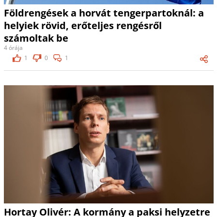
Földrengések a horvát tengerpartoknál: a
helyiek rövid, erőteljes rengésről
számoltak be
4 órája
1
0
1
Hortay Olivér: A kormány a paksi helyzetre