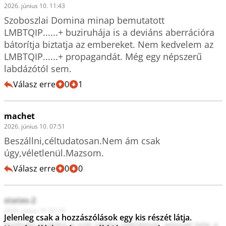
2026. június 10. 11:43
Szoboszlai Domina minap bemutatott 
LMBTQIP......+ buziruhája is a deviáns aberrációra 
bátorítja biztatja az embereket. Nem kedvelem az 
LMBTQIP......+ propagandát. Még egy népszerű 
labdázótól sem.
Válasz erre
0
1
machet
2026. június 10. 07:51
Beszállni,céltudatosan.Nem ám csak 
úgy,véletlenül.Mazsom.
Válasz erre
0
0
states-2
2026. június 10. 07:18
Jelenleg csak a hozzászólások egy kis részét látja.
Nyilván gyártja a sok idióta reklámot, amivel tele a 