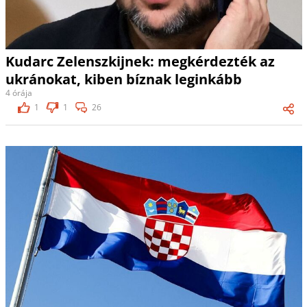
Kudarc Zelenszkijnek: megkérdezték az
ukránokat, kiben bíznak leginkább
4 órája
1
1
26