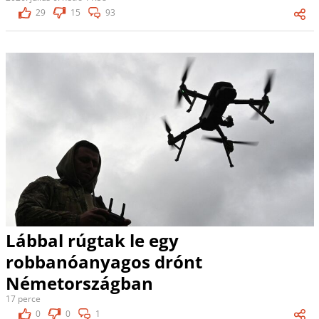
29
15
93
Lábbal rúgtak le egy
robbanóanyagos drónt
Németországban
17 perce
0
0
1