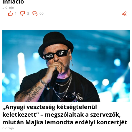
infláció
5 órája
1
3
60
„Anyagi veszteség kétségtelenül
keletkezett” – megszólaltak a szervezők,
miután Majka lemondta erdélyi koncertjét
6 órája