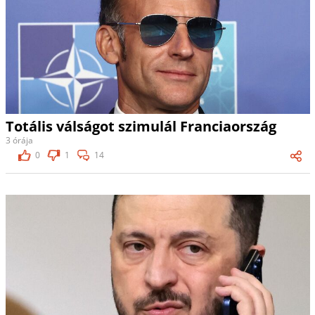
Totális válságot szimulál Franciaország
3 órája
0
1
14