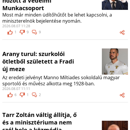
hozott a Védelmi
Munkacsoport
Most már minden üdítőhűtőt be lehet kapcsolni, a
miniszterelnök bejelentése nyomán.
2026.08.07 11:28
1
9
9
Arany turul: szurkolói
ötletből született a Fradi
új meze
Az eredeti jelvényt Manno Miltiades sokoldalú magyar
sportoló és művész alkotta meg 1928-ban.
2026.08.07 11:11
6
1
2
Tarr Zoltán váltig állítja, ő
és a minisztériuma nem
szól bele a közmédia