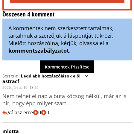
Összesen 4 komment
A kommentek nem szerkesztett tartalmak,
tartalmuk a szerzőjük álláspontját tükrözi.
Mielőtt hozzászólna, kérjük, olvassa el a
kommentszabályzatot
.
Kommentek frissítése
Sorrend:
astracf
2026. június 10. 13:26
Nem telhet el nap a buta köcsög nélkül, már az is 
hír, hogy épp milyet szart...
Válasz erre
0
0
mlotta