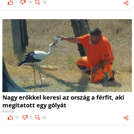
1
16
70
Nagy erőkkel keresi az ország a férfit, aki
megitatott egy gólyát
6 órája
31
0
42