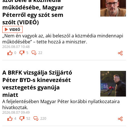
működésébe, Magyar
Péterről egy szót sem
szólt (VIDEÓ)
VIDEÓ
„Nem én vagyok az, aki beleszól a közmédia mindennapi
működésébe” – tette hozzá a miniszter.
2026.08.07 10:48
0
5
22
A BRFK vizsgálja Szijjártó
Péter BYD-s kinevezését
vesztegetés gyanúja
miatt
A feljelentésében Magyar Péter korábbi nyilatkozataira
hivatkoztak.
2026.08.07 09:49
4
52
220