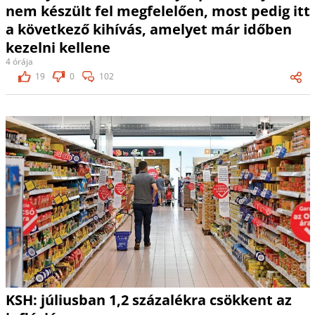
nem készült fel megfelelően, most pedig itt
a következő kihívás, amelyet már időben
kezelni kellene
4 órája
19
0
102
KSH: júliusban 1,2 százalékra csökkent az