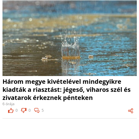
Három megye kivételével mindegyikre
kiadták a riasztást: jégeső, viharos szél és
zivatarok érkeznek pénteken
6 órája
0
0
5