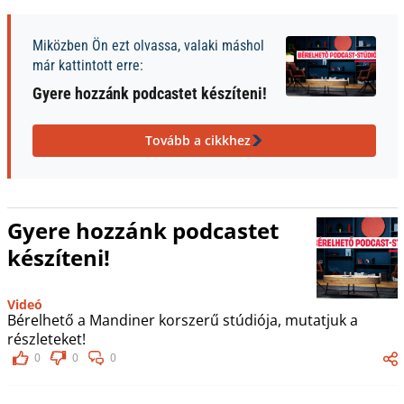
Miközben Ön ezt olvassa, valaki máshol
már kattintott erre:
Gyere hozzánk podcastet készíteni!
Tovább a cikkhez
Gyere hozzánk podcastet
készíteni!
Videó
Bérelhető a Mandiner korszerű stúdiója, mutatjuk a
részleteket!
0
0
0