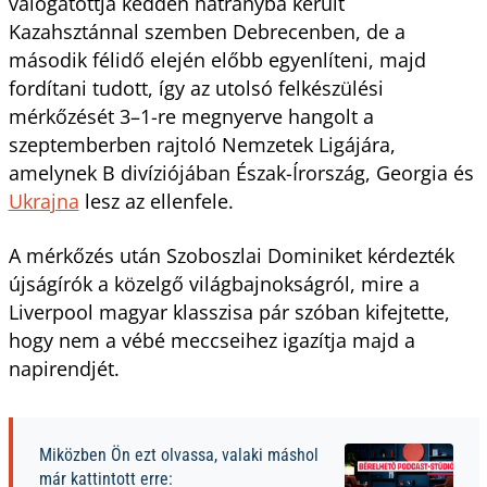
válogatottja kedden hátrányba került
Kazahsztánnal szemben Debrecenben, de a
második félidő elején előbb egyenlíteni, majd
fordítani tudott, így az utolsó felkészülési
mérkőzését 3–1-re megnyerve hangolt a
szeptemberben rajtoló Nemzetek Ligájára,
amelynek B divíziójában Észak-Írország, Georgia és
Ukrajna
lesz az ellenfele.
A mérkőzés után Szoboszlai Dominiket kérdezték
újságírók a közelgő világbajnokságról, mire a
Liverpool magyar klasszisa pár szóban kifejtette,
hogy nem a vébé meccseihez igazítja majd a
napirendjét.
Miközben Ön ezt olvassa, valaki máshol
már kattintott erre: