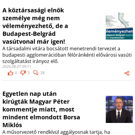
A köztársasági elnök
személye még nem
véleményezhető, de a
Budapest-Belgrád
vasútvonal már igen!
A társadalmi vitára bocsátott menetrendi tervezet a
budapesti agglomerációban félóránkénti elővárosi vasúti
szolgáltatást irányoz elő.
2026.08.07 09:11
0
5
28
Egyetlen nap után
kirúgták Magyar Péter
kommentje miatt, most
mindent elmondott Borsa
Miklós
A műsorvezető rendkívül aggályosnak tartja, ha