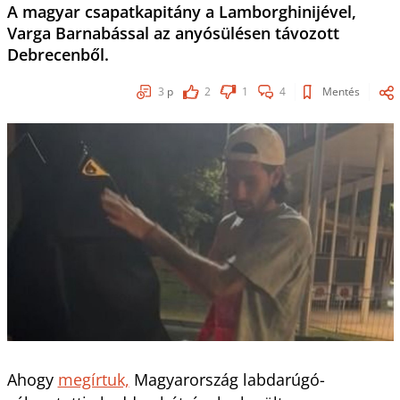
A magyar csapatkapitány a Lamborghinijével,
Varga Barnabással az anyósülésen távozott
Debrecenből.
3
p
2
1
4
Mentés
Ahogy
megírtuk,
Magyarország labdarúgó-