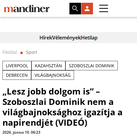
Hírek
Vélemények
Hetilap
Főoldal
Sport
⬤
LIVERPOOL
KAZAHSZTÁN
SZOBOSZLAI DOMINIK
DEBRECEN
VILÁGBAJNOKSÁG
„Lesz jobb dolgom is” –
Szoboszlai Dominik nem a
világbajnoksághoz igazítja a
napirendjét (VIDEÓ)
2026. június 10. 06:23