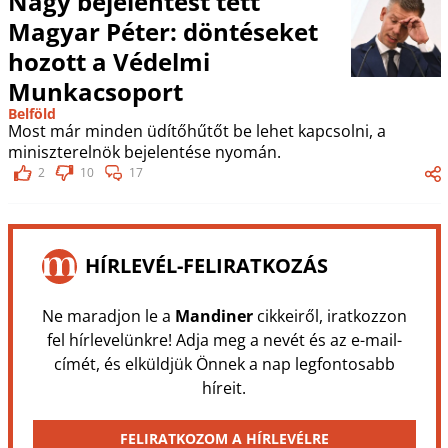
Nagy bejelentést tett
Magyar Péter: döntéseket
hozott a Védelmi
Munkacsoport
Belföld
Most már minden üdítőhűtőt be lehet kapcsolni, a
miniszterelnök bejelentése nyomán.
2
10
17
HÍRLEVÉL-FELIRATKOZÁS
Ne maradjon le a
Mandiner
cikkeiről, iratkozzon
fel hírlevelünkre! Adja meg a nevét és az e-mail-
címét, és elküldjük Önnek a nap legfontosabb
híreit.
FELIRATKOZOM A HÍRLEVÉLRE