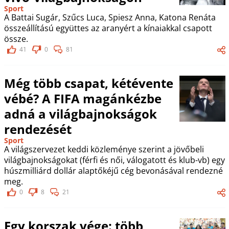
Sport
A Battai Sugár, Szűcs Luca, Spiesz Anna, Katona Renáta
összeállítású együttes az aranyért a kínaiakkal csapott
össze.
41
0
81
Még több csapat, kétévente
vébé? A FIFA magánkézbe
adná a világbajnokságok
rendezését
Sport
A világszervezet keddi közleménye szerint a jövőbeli
világbajnokságokat (férfi és női, válogatott és klub-vb) egy
húszmilliárd dollár alaptőkéjű cég bevonásával rendezné
meg.
0
8
21
Egy korszak vége: több