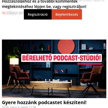
Hozzászóláshoz és a további kommentek
város.
megtekintéséhez lépjen be, vagy regisztráljon!
Válasz erre
0
0
Regisztráció
Bejelentkezés
Gyere hozzánk podcastet készíteni!
2026. július 6. hétfő 11:58