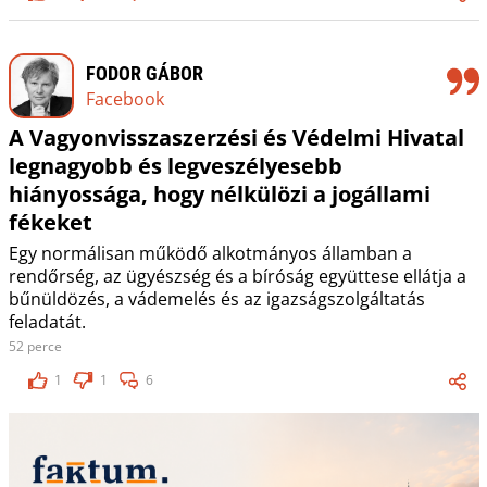
FODOR GÁBOR
Facebook
A Vagyonvisszaszerzési és Védelmi Hivatal
legnagyobb és legveszélyesebb
hiányossága, hogy nélkülözi a jogállami
fékeket
Egy normálisan működő alkotmányos államban a
rendőrség, az ügyészség és a bíróság együttese ellátja a
bűnüldözés, a vádemelés és az igazságszolgáltatás
feladatát.
52 perce
1
1
6