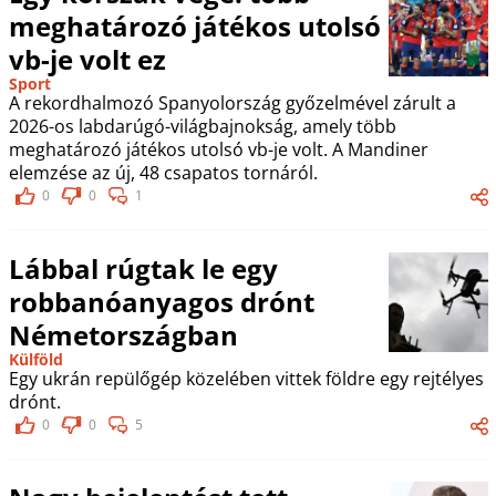
meghatározó játékos utolsó
vb-je volt ez
Sport
A rekordhalmozó Spanyolország győzelmével zárult a
2026-os labdarúgó-világbajnokság, amely több
meghatározó játékos utolsó vb-je volt. A Mandiner
elemzése az új, 48 csapatos tornáról.
0
0
1
Lábbal rúgtak le egy
robbanóanyagos drónt
Németországban
Külföld
Egy ukrán repülőgép közelében vittek földre egy rejtélyes
drónt.
0
0
5