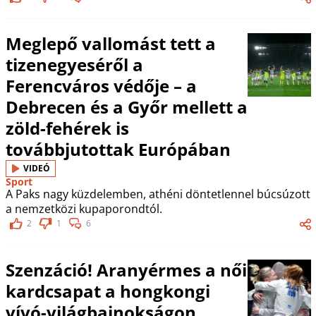
Meglepő vallomást tett a
tizenegyeséről a
Ferencváros védője – a
Debrecen és a Győr mellett a
zöld-fehérek is
továbbjutottak Európában
VIDEÓ
Sport
A Paks nagy küzdelemben, athéni döntetlennel búcsúzott
a nemzetközi kupaporondtól.
2
1
6
Szenzáció! Aranyérmes a női
kardcsapat a hongkongi
vívó-világbajnokságon