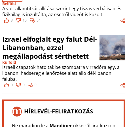
Belföld
A volt államtitkár állítása szerint egy tiszás verbálisan és
fizikailag is inzultálta, az esetről videót is közölt.
3
10
54
Izrael elfoglalt egy falut Dél-
Libanonban, ezzel
megállapodást sérthetett
Külföld
Izraeli csapatok hatoltak be szombatra virradóra egy, a
libanoni hadsereg ellenőrzése alatt álló dél-libanoni
faluba.
0
0
0
HÍRLEVÉL-FELIRATKOZÁS
Ne maradjon le a
Mandiner
cikkeiről, iratkozzon