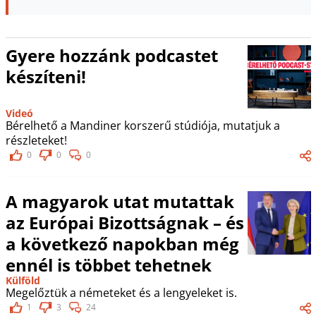
Gyere hozzánk podcastet
készíteni!
Videó
Bérelhető a Mandiner korszerű stúdiója, mutatjuk a
részleteket!
0
0
0
A magyarok utat mutattak
az Európai Bizottságnak – és
a következő napokban még
ennél is többet tehetnek
Külföld
Megelőztük a németeket és a lengyeleket is.
1
3
24