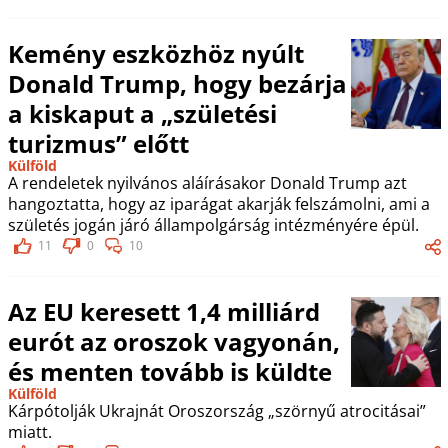
Kemény eszközhöz nyúlt
Donald Trump, hogy bezárja
a kiskaput a „születési
turizmus” előtt
Külföld
A rendeletek nyilvános aláírásakor Donald Trump azt
hangoztatta, hogy az iparágat akarják felszámolni, ami a
születés jogán járó állampolgárság intézményére épül.
11
0
10
Az EU keresett 1,4 milliárd
eurót az oroszok vagyonán,
és menten tovább is küldte
Külföld
Kárpótolják Ukrajnát Oroszország „szörnyű atrocitásai”
miatt.