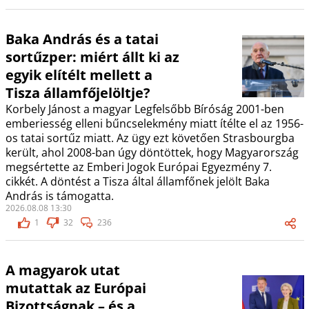
Baka András és a tatai
sortűzper: miért állt ki az
egyik elítélt mellett a
Tisza államfőjelöltje?
Korbely Jánost a magyar Legfelsőbb Bíróság 2001-ben
emberiesség elleni bűncselekmény miatt ítélte el az 1956-
os tatai sortűz miatt. Az ügy ezt követően Strasbourgba
került, ahol 2008-ban úgy döntöttek, hogy Magyarország
megsértette az Emberi Jogok Európai Egyezmény 7.
cikkét. A döntést a Tisza által államfőnek jelölt Baka
András is támogatta.
2026.08.08 13:30
1
32
236
A magyarok utat
mutattak az Európai
Bizottságnak – és a