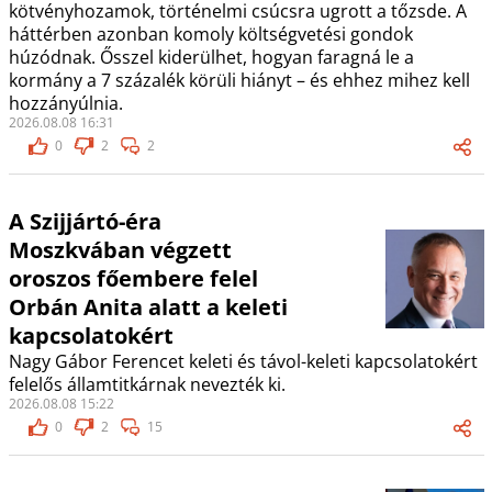
kötvényhozamok, történelmi csúcsra ugrott a tőzsde. A
háttérben azonban komoly költségvetési gondok
húzódnak. Ősszel kiderülhet, hogyan faragná le a
kormány a 7 százalék körüli hiányt – és ehhez mihez kell
hozzányúlnia.
2026.08.08 16:31
0
2
2
A Szijjártó-éra
Moszkvában végzett
oroszos főembere felel
Orbán Anita alatt a keleti
kapcsolatokért
Nagy Gábor Ferencet keleti és távol-keleti kapcsolatokért
felelős államtitkárnak nevezték ki.
2026.08.08 15:22
0
2
15