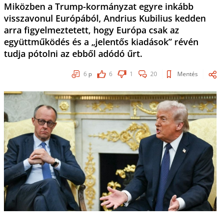
Miközben a Trump-kormányzat egyre inkább
visszavonul Európából, Andrius Kubilius kedden
arra figyelmeztetett, hogy Európa csak az
együttműködés és a „jelentős kiadások” révén
tudja pótolni az ebből adódó űrt.
6
p
6
1
20
Mentés