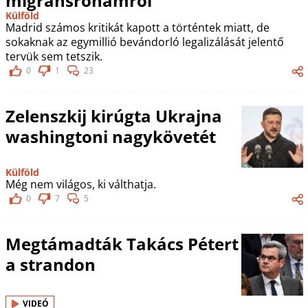
migránsrohamról
Külföld
Madrid számos kritikát kapott a történtek miatt, de
sokaknak az egymillió bevándorló legalizálását jelentő
tervük sem tetszik.
0
1
23
Zelenszkij kirúgta Ukrajna
washingtoni nagykövetét
Külföld
Még nem világos, ki válthatja.
0
7
5
Megtámadták Takács Pétert
a strandon
VIDEÓ