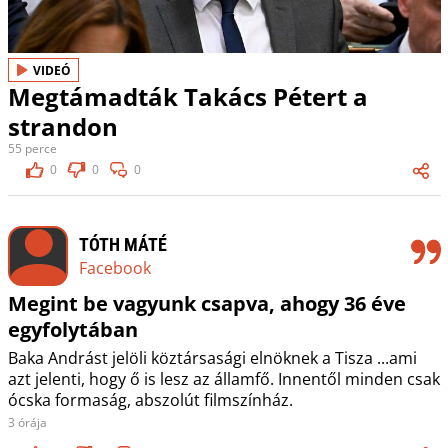
VIDEÓ
Megtámadták Takács Pétert a
strandon
55 perce
0
0
0
TÓTH MÁTÉ
Facebook
Megint be vagyunk csapva, ahogy 36 éve
egyfolytában
Baka Andrást jelöli köztársasági elnöknek a Tisza ...ami
azt jelenti, hogy ő is lesz az államfő. Innentől minden csak
ócska formaság, abszolút filmszínház.
3 órája