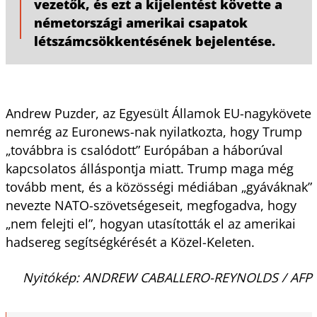
vezetők, és ezt a kijelentést követte a
németországi amerikai csapatok
létszámcsökkentésének bejelentése.
Andrew Puzder, az Egyesült Államok EU-nagykövete
nemrég az Euronews-nak nyilatkozta, hogy Trump
„továbbra is csalódott” Európában a háborúval
kapcsolatos álláspontja miatt. Trump maga még
tovább ment, és a közösségi médiában „gyáváknak”
nevezte NATO-szövetségeseit, megfogadva, hogy
„nem felejti el”, hogyan utasították el az amerikai
hadsereg segítségkérését a Közel-Keleten.
Nyitókép: ANDREW CABALLERO-REYNOLDS / AFP