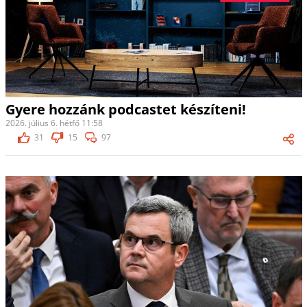
Gyere hozzánk podcastet készíteni!
2026. július 6. hétfő 11:58
31
15
97