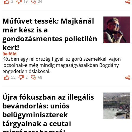
3
19
34
Műfüvet tessék: Majkánál
már kész is a
gondozásmentes polietilén
kert!
Belföld
Közben egy fél ország figyeli szigorú szemekkel, vajon
locsolnak-e még mindig magaságyásaikban Bogdány
engedetlen őslakosai.
55
2
68
Újra fókuszban az illegális
bevándorlás: uniós
belügyminiszterek
tárgyalnak a ceutai