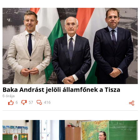
Baka Andrást jelöli államfőnek a Tisza
6 órája
6
57
416