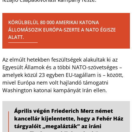
KÖRÜLBELÜL 80 000 AMERIKAI KATONA
ÁLLOMÁSOZIK EURÓPA-SZERTE A NATO ÉGISZE
ALATT.
Az elmúlt hetekben feszültségek alakultak ki az
Egyesült Államok és a többi NATO-szövetséges –
amelyek közül 23 egyben EU-tagállam is – között,
mivel Európa nem volt hajlandó támogatni
Washington katonai kampányát Irán ellen.
Április végén Friederich Merz német
kancellár kijelentette, hogy a Fehér Ház
tárgyalóit „megalázták” az iráni