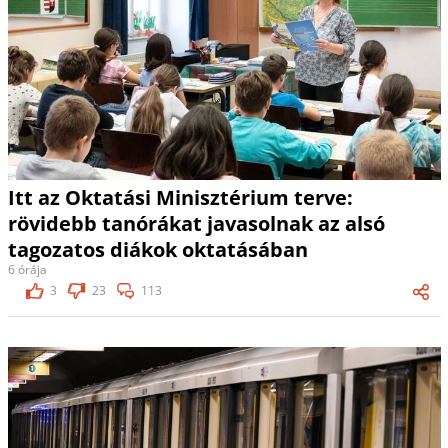
Itt az Oktatási Minisztérium terve:
rövidebb tanórákat javasolnak az alsó
tagozatos diákok oktatásában
6 órája
3
23
113