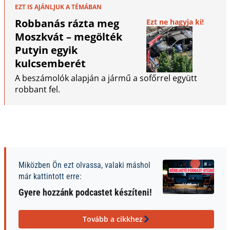
EZT IS AJÁNLJUK A TÉMÁBAN
Robbanás rázta meg
Ezt ne hagyja ki!
Moszkvát – megölték
Putyin egyik
kulcsemberét
A beszámolók alapján a jármű a sofőrrel együtt
robbant fel.
Miközben Ön ezt olvassa, valaki máshol
már kattintott erre:
Gyere hozzánk podcastet készíteni!
Tovább a cikkhez