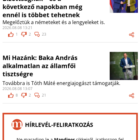
következő napokban még
ennél is többet tehetnek
Megelőztük a németeket és a lengyeleket is.
2026.08.08 13:21
1
2
23
Mi Hazánk: Baka András
alkalmatlan az államfői
tisztségre
Továbbra is Tóth Máté energiajogászt támogatják.
2026.08.08 13:07
8
2
21
HÍRLEVÉL-FELIRATKOZÁS
Ne maradjon le a
Mandiner
cikkeiről, iratkozzon fel