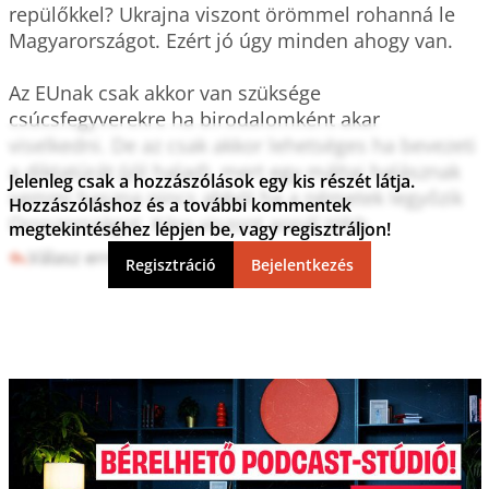
repülőkkel? Ukrajna viszont örömmel rohanná le 
Magyarországot. Ezért jó úgy minden ahogy van.

Az EUnak csak akkor van szüksége 
csúcsfegyverekre ha birodalomként akar 
viselkedni. De az csak akkor lehetséges ha bevezeti 
a diktatúrát (jól halad), mert egy máltai halásznak 
Jelenleg csak a hozzászólások egy kis részét látja.
semmi haszna nincs abból ha a németek legyőzik 
Hozzászóláshoz és a további kommentek
megtekintéséhez lépjen be, vagy regisztráljon!
Válasz erre
5
0
Regisztráció
Bejelentkezés