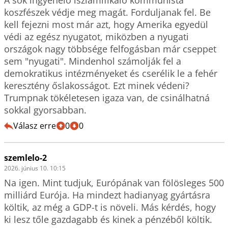
koszfészek védje meg magát. Forduljanak fel. Be 
kell fejezni most már azt, hogy Amerika egyedül 
védi az egész nyugatot, miközben a nyugati 
országok nagy többsége felfogásban már cseppet 
sem "nyugati". Mindenhol számolják fel a 
demokratikus intézményeket és cserélik le a fehér 
keresztény őslakosságot. Ezt minek védeni? 
Trumpnak tökéletesen igaza van, de csinálhatná 
sokkal gyorsabban.
Válasz erre
0
0
szemlelo-2
2026. június 10. 10:15
Na igen. Mint tudjuk, Európának van fölösleges 500 
milliárd Eurója. Ha mindezt hadianyag gyártásra 
költik, az még a GDP-t is növeli. Más kérdés, hogy 
ki lesz tőle gazdagabb és kinek a pénzéből költik.