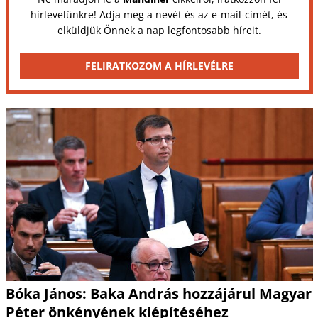
hírlevelünkre! Adja meg a nevét és az e-mail-címét, és
elküldjük Önnek a nap legfontosabb híreit.
FELIRATKOZOM A HÍRLEVÉLRE
Bóka János: Baka András hozzájárul Magyar
Péter önkényének kiépítéséhez