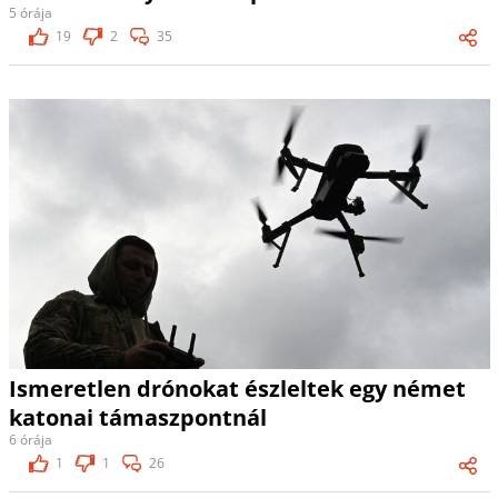
5 órája
19
2
35
Ismeretlen drónokat észleltek egy német
katonai támaszpontnál
6 órája
1
1
26