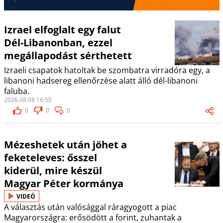
Izrael elfoglalt egy falut
Dél-Libanonban, ezzel
megállapodást sérthetett
Izraeli csapatok hatoltak be szombatra virradóra egy, a
libanoni hadsereg ellenőrzése alatt álló dél-libanoni
faluba.
2026.08.08 16:50
0
0
0
Mézeshetek után jöhet a
feketeleves: ősszel
kiderül, mire készül
Magyar Péter kormánya
VIDEÓ
A választás után valósággal ráragyogott a piac
Magyarországra: erősödött a forint, zuhantak a