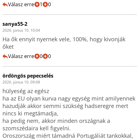
Válasz erre
1
0
sanya55-2
2026. június 10. 10:04
Ha ők ennyit nyernek vele, 100%, hogy kivonják 
őket
Válasz erre
0
0
ördöngös pepecselés
2026. június 10. 09:08
hülyeség az egész

ha az EU olyan kurva nagy egység mint amilyennek 
hazudják akkor semmi szükség hadseregre mert 
nincs ki megtámadja,

ha pedig nem, akkor minden országnak a 
szomszédaira kell figyelni.

Oroszország miért támadná Portugáliát tankokkal, 