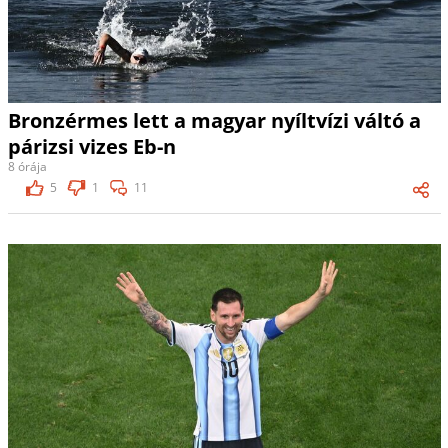
Bronzérmes lett a magyar nyíltvízi váltó a
párizsi vizes Eb-n
8 órája
5
1
11