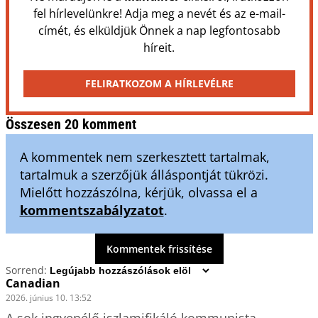
fel hírlevelünkre! Adja meg a nevét és az e-mail-
címét, és elküldjük Önnek a nap legfontosabb
híreit.
FELIRATKOZOM A HÍRLEVÉLRE
Összesen 20 komment
A kommentek nem szerkesztett tartalmak,
tartalmuk a szerzőjük álláspontját tükrözi.
Mielőtt hozzászólna, kérjük, olvassa el a
kommentszabályzatot
.
Kommentek frissítése
Sorrend:
Canadian
2026. június 10. 13:52
A sok ingyenélő iszlamifikáló kommunista 