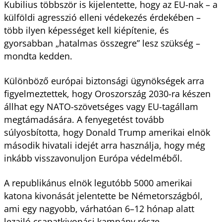
Kubilius többször is kijelentette, hogy az EU-nak – a
külföldi agresszió elleni védekezés érdekében –
több ilyen képességet kell kiépítenie, és
gyorsabban „hatalmas összegre” lesz szükség –
mondta kedden.
Különböző európai biztonsági ügynökségek arra
figyelmeztettek, hogy Oroszország 2030-ra készen
állhat egy NATO-szövetséges vagy EU-tagállam
megtámadására. A fenyegetést tovább
súlyosbította, hogy Donald Trump amerikai elnök
második hivatali idejét arra használja, hogy még
inkább visszavonuljon Európa védelméből.
A republikánus elnök legutóbb 5000 amerikai
katona kivonását jelentette be Németországból,
ami egy nagyobb, várhatóan 6–12 hónap alatt
lezajló csapatkivonási kampány része.