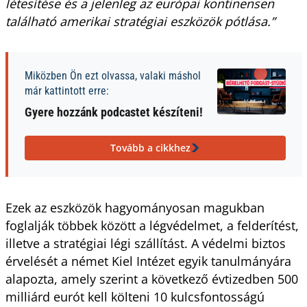
létesítése és a jelenleg az európai kontinensen
található amerikai stratégiai eszközök pótlása.”
Miközben Ön ezt olvassa, valaki máshol
már kattintott erre:
Gyere hozzánk podcastet készíteni!
Tovább a cikkhez
Ezek az eszközök hagyományosan magukban
foglalják többek között a légvédelmet, a felderítést,
illetve a stratégiai légi szállítást. A védelmi biztos
érvelését a német Kiel Intézet egyik tanulmányára
alapozta, amely szerint a következő évtizedben 500
milliárd eurót kell költeni 10 kulcsfontosságú