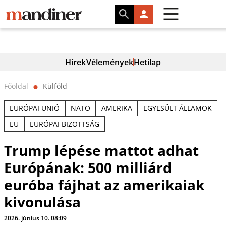
Hírek
Vélemények
Hetilap
Főoldal
Külföld
⬤
EURÓPAI UNIÓ
NATO
AMERIKA
EGYESÜLT ÁLLAMOK
EU
EURÓPAI BIZOTTSÁG
Trump lépése mattot adhat
Európának: 500 milliárd
euróba fájhat az amerikaiak
kivonulása
2026. június 10. 08:09