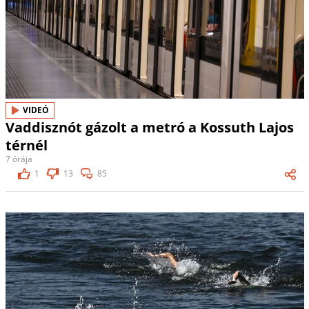
VIDEÓ
Vaddisznót gázolt a metró a Kossuth Lajos
térnél
7 órája
1
13
85