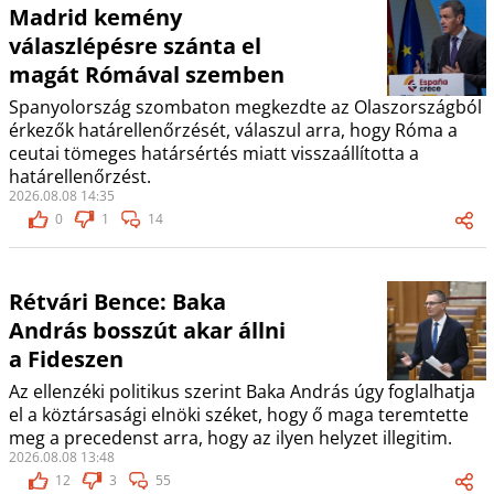
Madrid kemény
válaszlépésre szánta el
magát Rómával szemben
Spanyolország szombaton megkezdte az Olaszországból
érkezők határellenőrzését, válaszul arra, hogy Róma a
ceutai tömeges határsértés miatt visszaállította a
határellenőrzést.
2026.08.08 14:35
0
1
14
Rétvári Bence: Baka
András bosszút akar állni
a Fideszen
Az ellenzéki politikus szerint Baka András úgy foglalhatja
el a köztársasági elnöki széket, hogy ő maga teremtette
meg a precedenst arra, hogy az ilyen helyzet illegitim.
2026.08.08 13:48
12
3
55