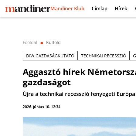
Mandiner Klub
Címlap
Hírek
Főoldal
Külföld
⬤
DIW GAZDASÁGKUTATÓ
TECHNIKAI RECESSZIÓ
G
Aggasztó hírek Németorszá
gazdaságot
Újra a technikai recesszió fenyegeti Európ
2026. június 10. 12:34