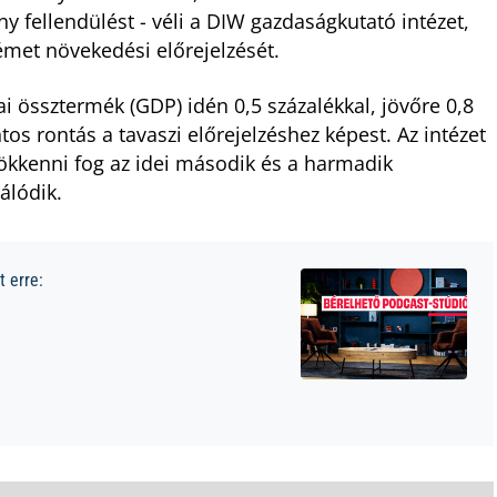
ny fellendülést - véli a DIW gazdaságkutató intézet,
német növekedési előrejelzését.
 össztermék (GDP) idén 0,5 százalékkal, jövőre 0,8
os rontás a tavaszi előrejelzéshez képest. Az intézet
ökkenni fog az idei második és a harmadik
álódik.
 erre: