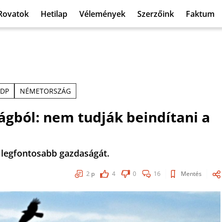
Rovatok
Hetilap
Vélemények
Szerzőink
Faktum
DP
NÉMETORSZÁG
gból: nem tudják beindítani a
a legfontosabb gazdaságát.
2
p
4
0
16
Mentés