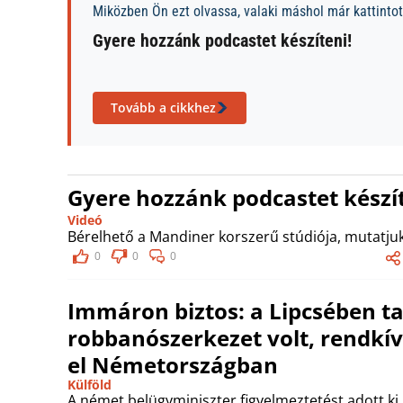
Miközben Ön ezt olvassa, valaki máshol már kattintott
Gyere hozzánk podcastet készíteni!
Tovább a cikkhez
Gyere hozzánk podcastet készít
Videó
Bérelhető a Mandiner korszerű stúdiója, mutatjuk
0
0
0
Immáron biztos: a Lipcsében ta
robbanószerkezet volt, rendkívü
el Németországban
Külföld
A német belügyminiszter figyelmeztetést adott ki.