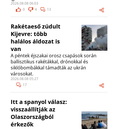
2026.08.08 06:03
0
4
13
Rakétaeső zúdult
Kijevre: több
halálos áldozat is
van
A péntek éjszakai orosz csapások során
ballisztikus rakétákkal, drónokkal és
siklóbombákkal támadták az ukrán
városokat.
2026.08.08 05:27
17
Itt a spanyol válasz:
visszaállítják az
Olaszországból
érkezők