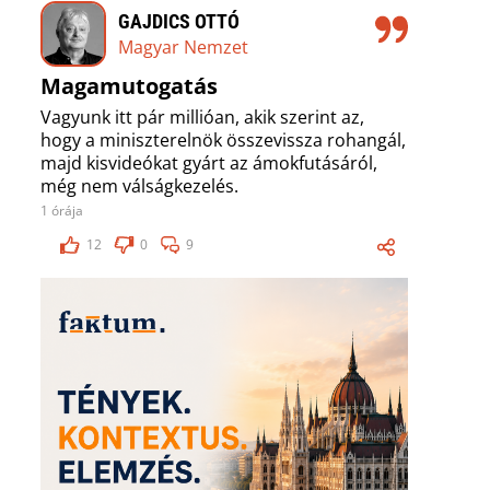
GAJDICS OTTÓ
Magyar Nemzet
Magamutogatás
Vagyunk itt pár millióan, akik szerint az,
hogy a miniszterelnök összevissza rohangál,
majd kisvideókat gyárt az ámokfutásáról,
még nem válságkezelés.
1 órája
12
0
9