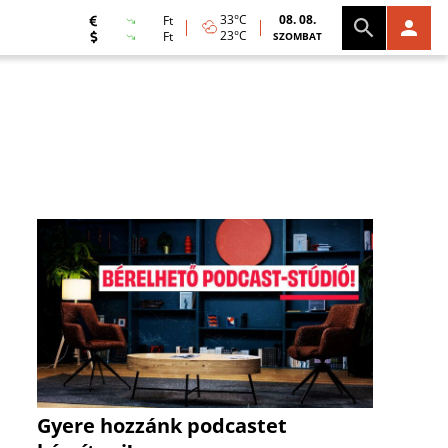
33°C
08. 08.
Ft
23°C
Ft
SZOMBAT
Gyere hozzánk podcastet