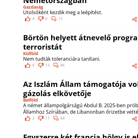
Németországban
Gazdaság
Utolsóként kezdik meg a leépítést.
0
0
13
Börtön helyett átnevelő progra
terroristát
Külföld
Nem tudták toleranciára tanítani.
0
13
46
Az Iszlám Állam támogatója volt
gázolás elkövetője
Belföld
A német állampolgárságú Abdul B. 2025-ben próbá
Államhoz Szíriában, de Libanonban őrizetbe vetté
2
17
64
Egyszerre két francia hölgy is e