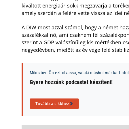
kiváltott energiaár-sokk megzavarja a töréke
amely szerdán a felére vette vissza az idei 
A DIW most azzal számol, hogy a német hazai
százalékkal nő, ami csaknem fél százalékpont
szerint a GDP valószínűleg kis mértékben cs
negyedévben, mielőtt az év vége felé stabiliz
Miközben Ön ezt olvassa, valaki máshol már kattintott
Gyere hozzánk podcastet készíteni!
Tovább a cikkhez