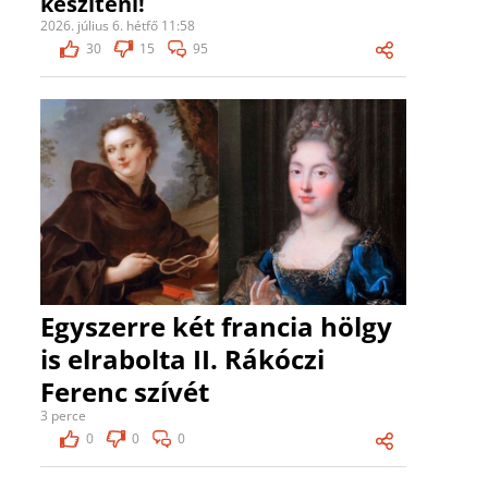
készíteni!
2026. július 6. hétfő 11:58
30
15
95
Egyszerre két francia hölgy
is elrabolta II. Rákóczi
Ferenc szívét
3 perce
0
0
0