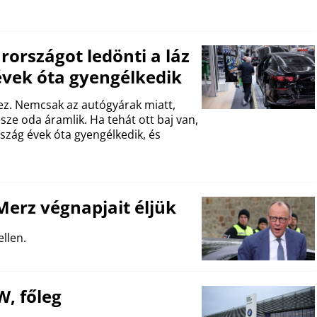
rszágot ledönti a láz
vek óta gyengélkedik
ez. Nemcsak az autógyárak miatt,
sze oda áramlik. Ha tehát ott baj van,
szág évek óta gyengélkedik, és
Merz végnapjait éljük
llen.
, főleg