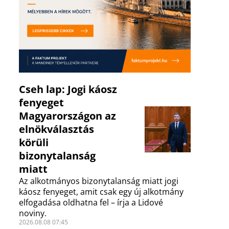
Cseh lap: Jogi káosz
fenyeget
Magyarországon az
elnökválasztás
körüli
bizonytalanság
miatt
Az alkotmányos bizonytalanság miatt jogi
káosz fenyeget, amit csak egy új alkotmány
elfogadása oldhatna fel – írja a Lidové
noviny.
2026.08.08 07:45