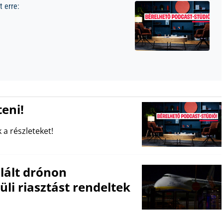
 erre:
eni!
 a részleteket!
lált drónon
li riasztást rendeltek