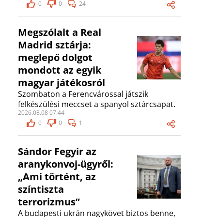
0
0
24
Megszólalt a Real
Madrid sztárja:
meglepő dolgot
mondott az egyik
magyar játékosról
Szombaton a Ferencvárossal játszik
felkészülési meccset a spanyol sztárcsapat.
2026.08.08 07:44
0
0
1
Sándor Fegyir az
aranykonvoj-ügyről:
„Ami történt, az
színtiszta
terrorizmus”
A budapesti ukrán nagykövet biztos benne,