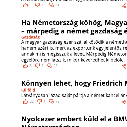
1
13
61
Ha Németország köhög, Magyaro
– márpedig a német gazdaság é
Gazdaság
A magyar gazdaság ezer szállal kötődik a németh
hanem azért is, mert az exportunk egy jelentős ré
annak mi is megisszuk a levét. Márpedig Németor
egyelőre nem látszik, mikor keveredhet ki belőle.
3
1
26
Könnyen lehet, hogy Friedrich 
Külföld
Látványosan lázad saját pártja a német kancellár e
22
1
73
Nyolcezer embert küld el a BMW