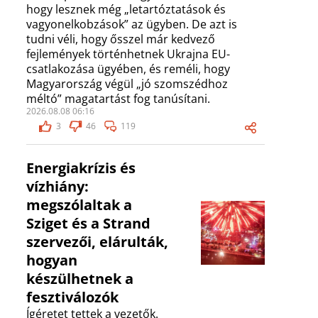
hogy lesznek még „letartóztatások és
vagyonelkobzások” az ügyben. De azt is
tudni véli, hogy ősszel már kedvező
fejlemények történhetnek Ukrajna EU-
csatlakozása ügyében, és reméli, hogy
Magyarország végül „jó szomszédhoz
méltó” magatartást fog tanúsítani.
2026.08.08 06:16
3
46
119
Energiakrízis és
vízhiány:
megszólaltak a
Sziget és a Strand
szervezői, elárulták,
hogyan
készülhetnek a
fesztiválozók
Ígéretet tettek a vezetők.