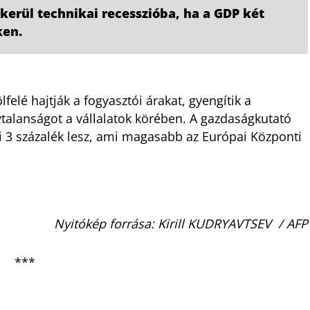
 kerül technikai recesszióba, ha a GDP két
ken.
felé hajtják a fogyasztói árakat, gyengítik a
ytalanságot a vállalatok körében. A gazdaságkutató
 évi 3 százalék lesz, ami magasabb az Európai Központi
Nyitókép forrása: Kirill KUDRYAVTSEV / AFP
***