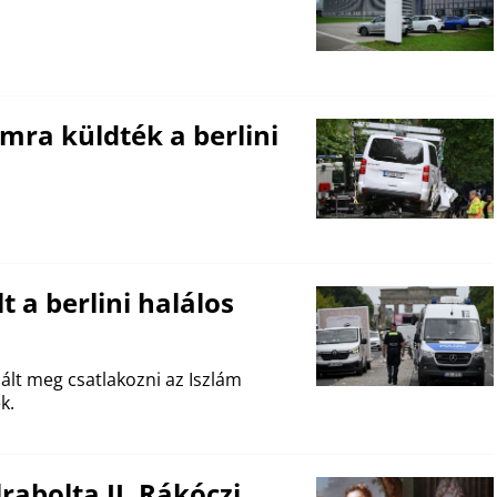
mra küldték a berlini
 a berlini halálos
lt meg csatlakozni az Iszlám
k.
lrabolta II. Rákóczi