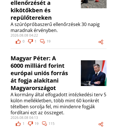
ellenőrzését a
kikötőkben és
repülőtereken
A szúrópróbaszerű ellenőrzések 30 napig
maradnak érvényben.
2026.08.08 04:22
0
1
19
Magyar Péter: A
6000 milliárd forint
európai uniós forrás
át fogja alakítani
Magyarországot
A kormány által elfogadott intézkedési terv 5
külön mellékletben, több mint 60 konkrét
tételben sorolja fel, mi mindenre fogják
fordítani ezt az összeget.
2026.08.08 04:13
1
19
115