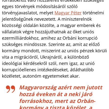
egyes törvények módosításáról szóló
törvényjavaslatot, melyet
Magyar Péter
történelmi
jelentőségűnek nevezetett. A miniszterelnök
közösségi oldalán közölte, a magyar emberek és
vállalatok végre hozzájuthatnak az őket uniós
ezermilliárdokhoz, amihez az Orbáni korrupció
szükséges mindössze. Szerinte az, amit az előző
kormány mondott, miszerint az uniós pénzek körüli
vita a migrációról, Ukrajnáról, a különböző
ideológiai kérdésekről szól, nem igaz, az unió
korrupcióellenes intézkedéseket, átláthatóbb
közéletet, autonóm egyetemeket akar.
Magyarország azért nem jutott
hozzá éveken át a neki járó
forrásokhoz, mert az Orbán-
kormány a tiszta közélet, a