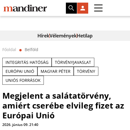
Hírek
Vélemények
Hetilap
Főoldal
Belföld
⬤
INTEGRITÁS HATÓSÁG
TÖRVÉNYJAVASLAT
EURÓPAI UNIÓ
MAGYAR PÉTER
TÖRVÉNY
UNIÓS FORRÁSOK
Megjelent a salátatörvény,
amiért cserébe elvileg fizet az
Európai Unió
2026. június 09. 21:40