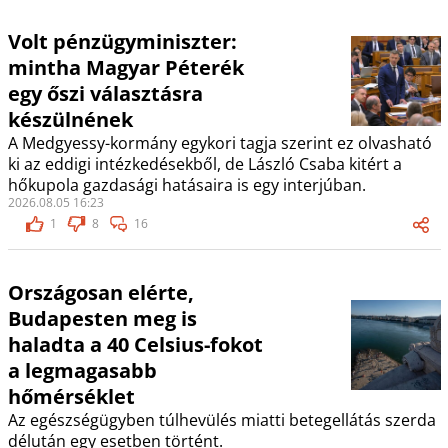
Volt pénzügyminiszter:
mintha Magyar Péterék
egy őszi választásra
készülnének
A Medgyessy-kormány egykori tagja szerint ez olvasható
ki az eddigi intézkedésekből, de László Csaba kitért a
hőkupola gazdasági hatásaira is egy interjúban.
2026.08.05 16:23
1
8
16
Országosan elérte,
Budapesten meg is
haladta a 40 Celsius-fokot
a legmagasabb
hőmérséklet
Az egészségügyben túlhevülés miatti betegellátás szerda
délután egy esetben történt.