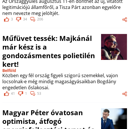
Az Országgyűlés augusztus 11-én dönthet az új, vitatott
legitimációjú államfőről, a Tisza Párt azonban egyelőre
nem nevezte meg jelöltjét.
3
34
206
Műfüvet tessék: Majkánál
már kész is a
gondozásmentes polietilén
kert!
Belföld
Közben egy fél ország figyeli szigorú szemekkel, vajon
locsolnak-e még mindig magaságyásaikban Bogdány
engedetlen őslakosai.
41
1
53
Magyar Péter óvatosan
optimista, átfogó