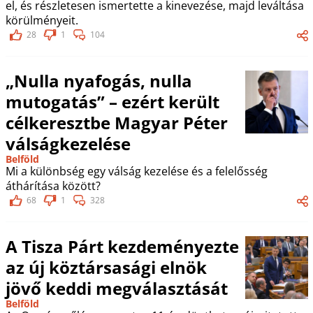
el, és részletesen ismertette a kinevezése, majd leváltása
körülményeit.
28
1
104
„Nulla nyafogás, nulla
mutogatás” – ezért került
célkeresztbe Magyar Péter
válságkezelése
Belföld
Mi a különbség egy válság kezelése és a felelősség
áthárítása között?
68
1
328
A Tisza Párt kezdeményezte
az új köztársasági elnök
jövő keddi megválasztását
Belföld