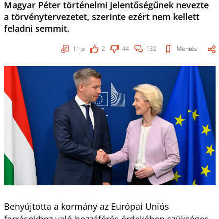
Magyar Péter történelmi jelentőségűnek nevezte
a törvénytervezetet, szerinte ezért nem kellett
feladni semmit.
11
p
2
44
132
Mentés
Benyújtotta a kormány az Európai Uniós
forrásokhoz való hozzáférés érdekében szükséges