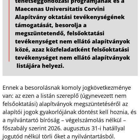
tehetséggondozási programjának és a
Maecenas Universitatis Corvini
Alapítvány oktatási tevékenységének
támogatását, besorolja a
megszüntetendő, felsőoktatási
tevékenységet nem ellátó alapítványok
közé, azaz közfeladatként felsőoktatási
tevékenységet nem ellátó alapítványok
listájára helyezi.
Ennek a besorolásnak komoly jogkövetkezménye
van: az ezen a listán szereplő (úgynevezett nem
felsőoktatási) alapítványok megszüntetéséről az
alapítói jogok gyakorlójának döntést kell hoznia, és
a nyilvántartó bíróság – végelszámolás nélkül –
főszabály szerint 2026. augusztus 31-i hatállyal
jogutód nélkül törli őket a nyilvántartásból.