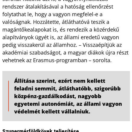
rendszer átalakításával a hatóság ellenőrzést
folytathat le, hogy a vagyon megfelel-e a
valóságnak. Hozzátette, átláthatóvá teszik a
magántőkealapokat is, és rendezik a közérdekű
alapítványok ügyét is, az állami eredetű vagyon
pedig visszakerül az államhoz. – Visszaépítjük az
akadémiai szabadságot, a magyar diákok újra részt
vehetnek az Erasmus-programban – sorolta.
Állítása szerint, ezért nem kellett
feladni semmit, átláthatóbb, szigorúbb
közpénz-gazdálkodást, nagyobb
egyetemi autonómiát, az állami vagyon
védelmét kellett vállalniuk.
Szupermérföldkövek teljesítése