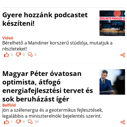
Gyere hozzánk podcastet
készíteni!
Videó
Bérelhető a Mandiner korszerű stúdiója, mutatjuk a
részleteket!
0
0
0
Magyar Péter óvatosan
optimista, átfogó
energiafejlesztési tervet és
sok beruházást ígér
Belföld
Jön a szélenergia és a geotermikus fejlesztések,
legalábbis a miniszterelnöki bejelentés szerint.
1
9
59