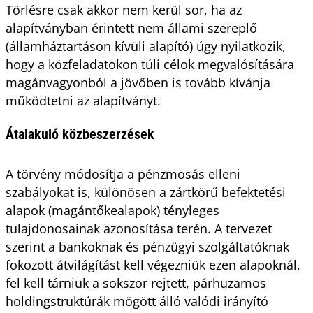
Törlésre csak akkor nem kerül sor, ha az
alapítványban érintett nem állami szereplő
(államháztartáson kívüli alapító) úgy nyilatkozik,
hogy a közfeladatokon túli célok megvalósítására
magánvagyonból a jövőben is tovább kívánja
működtetni az alapítványt.
Átalakuló közbeszerzések
A törvény módosítja a pénzmosás elleni
szabályokat is, különösen a zártkörű befektetési
alapok (magántőkealapok) tényleges
tulajdonosainak azonosítása terén. A tervezet
szerint a bankoknak és pénzügyi szolgáltatóknak
fokozott átvilágítást kell végezniük ezen alapoknál,
fel kell tárniuk a sokszor rejtett, párhuzamos
holdingstruktúrák mögött álló valódi irányító