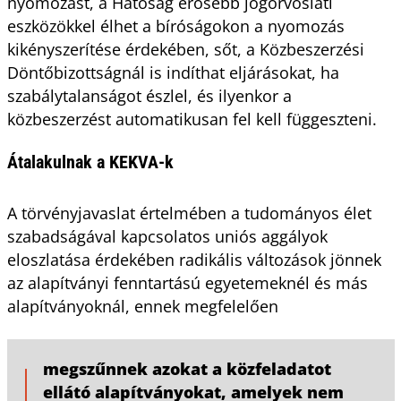
nyomozást, a Hatóság erősebb jogorvoslati
eszközökkel élhet a bíróságokon a nyomozás
kikényszerítése érdekében, sőt, a Közbeszerzési
Döntőbizottságnál is indíthat eljárásokat, ha
szabálytalanságot észlel, és ilyenkor a
közbeszerzést automatikusan fel kell függeszteni.
Átalakulnak a KEKVA-k
A törvényjavaslat értelmében a tudományos élet
szabadságával kapcsolatos uniós aggályok
eloszlatása érdekében radikális változások jönnek
az alapítványi fenntartású egyetemeknél és más
alapítványoknál, ennek megfelelően
megszűnnek azokat a közfeladatot
ellátó alapítványokat, amelyek nem