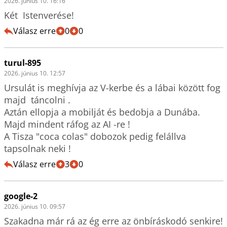
2026. június 10. 16:16
Két  Istenverése!
Válasz erre
0
0
turul-895
2026. június 10. 12:57
Ursulát is meghívja az V-kerbe és a lábai között fog 
majd  táncolni .

Aztán ellopja a mobilját és bedobja a Dunába.

Majd mindent ráfog az AI -re !  

A Tisza "coca colas" dobozok pedig felállva 
tapsolnak neki !
Válasz erre
3
0
google-2
2026. június 10. 09:57
Szakadna már rá az ég erre az önbíráskodó senkire!
