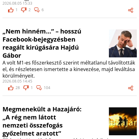
2026.08.05 15:33
1
2
6
„Nem hinném…” – hosszú
Facebook-bejegyzésben
reagált kirúgására Hajdú
Gábor
A volt M1-es főszerkesztő szerint méltatlanul távolították
el, és részletesen ismertette a kinevezése, majd leváltása
körülményeit.
2026.08.05 14:45
28
1
104
Megmenekült a Hazajáró:
„A rég nem látott
nemzeti összefogás
győzelmet aratott”