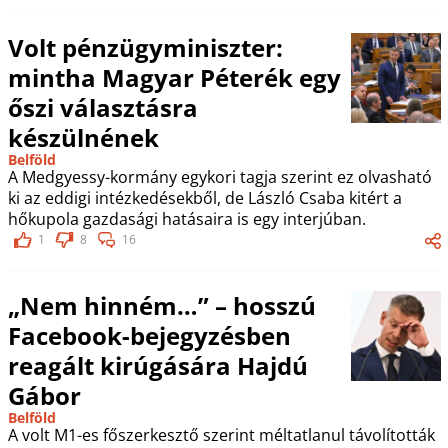
Volt pénzügyminiszter:
mintha Magyar Péterék egy
őszi választásra
készülnének
Belföld
A Medgyessy-kormány egykori tagja szerint ez olvasható
ki az eddigi intézkedésekből, de László Csaba kitért a
hőkupola gazdasági hatásaira is egy interjúban.
1
8
16
„Nem hinném…” – hosszú
Facebook-bejegyzésben
reagált kirúgására Hajdú
Gábor
Belföld
A volt M1-es főszerkesztő szerint méltatlanul távolították