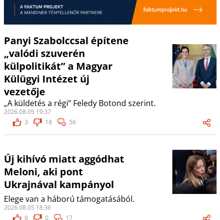
Panyi Szabolccsal építene
„valódi szuverén
külpolitikát” a Magyar
Külügyi Intézet új
vezetője
„A küldetés a régi” Feledy Botond szerint.
2026.08.05 19:37
3
18
56
Új kihívó miatt aggódhat
Meloni, aki pont
Ukrajnával kampányol
Elege van a háború támogatásából.
2026.08.05 18:36
0
0
17