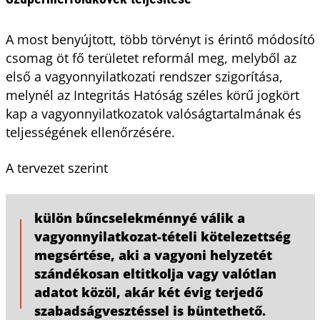
A most benyújtott, több törvényt is érintő módosító
csomag öt fő területet reformál meg, melyből az
első a vagyonnyilatkozati rendszer szigorítása,
melynél az Integritás Hatóság széles körű jogkört
kap a vagyonnyilatkozatok valóságtartalmának és
teljességének ellenőrzésére.
A tervezet szerint
külön bűncselekménnyé válik a
vagyonnyilatkozat-tételi kötelezettség
megsértése, aki a vagyoni helyzetét
szándékosan eltitkolja vagy valótlan
adatot közöl, akár két évig terjedő
szabadságvesztéssel is büntethető.