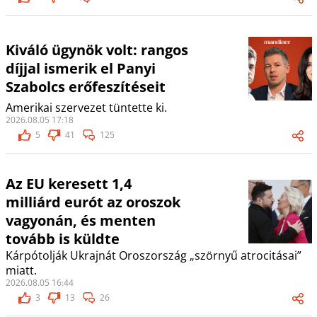
Kiváló ügynök volt: rangos
díjjal ismerik el Panyi
Szabolcs erőfeszítéseit
Amerikai szervezet tüntette ki.
2026.08.05 17:18
5
41
125
Az EU keresett 1,4
milliárd eurót az oroszok
vagyonán, és menten
tovább is küldte
Kárpótolják Ukrajnát Oroszország „szörnyű atrocitásai”
miatt.
2026.08.05 16:44
3
13
26