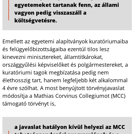
egyetemeket tartanak fenn, az állami
vagyon pedig visszaszáll a
költségvetésre.
Emellett az egyetemi alapítványok kuratóriumaiba
és felügyelőbizottságaiba ezentúl tilos lesz
kinevezni minisztereket, államtitkárokat,
országgyűlési képviselőket és polgármestereket, a
kuratóriumi tagok megbízatása pedig nem
élethosszig tart, hanem legfeljebb két alkalommal
4 évre szólhat. A most benyújtott törvényjavaslat
módosítja a Mathias Corvinus Collegiumot (MCC)
támogató törvényt is,
a javaslat hatályon kívül helyezi az MCC