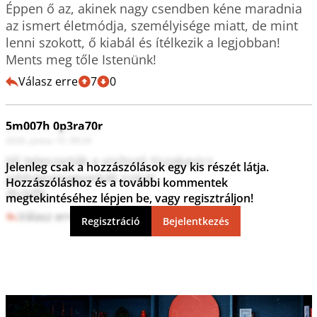
Éppen ő az, akinek nagy csendben kéne maradnia 
az ismert életmódja, személyisége miatt, de mint 
lenni szokott, ő kiabál és ítélkezik a legjobban!

Ments meg tőle Istenünk!
Válasz erre
7
0
5m007h 0p3ra70r
2026. június 10. 09:24
Jól teleszarták a visítozó tiszakavics 
Jelenleg csak a hozzászólások egy kis részét látja.
jobbágymagyarkák száját.

Hozzászóláshoz és a további kommentek
😍😘🥰
megtekintéséhez lépjen be, vagy regisztráljon!
Válasz erre
5
1
Regisztráció
Bejelentkezés