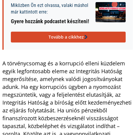
Miközben Ön ezt olvassa, valaki máshol
már kattintott erre:
Gyere hozzánk podcastet készíteni!
Tovább a cikkhez
A törvénycsomag és a korrupció elleni küzdelem
egyik legfontosabb eleme az Integritás Hatóság
megerősítése, amelynek valódi jogosítványokat
adunk. Ha egy korrupciós ügyben a nyomozást
megszüntetik, vagy a feljelentést elutasítják, az
Integritás Hatóság a bíróság előtt kezdeményezheti
az eljárás folytatását. Ha uniós pénzekből
finanszírozott közbeszerzéseknél visszásságot
tapasztal, közbeléphet és vizsgálatot indíthat –
sorolta. Közölte azt is, a vagyonnyilatkozati