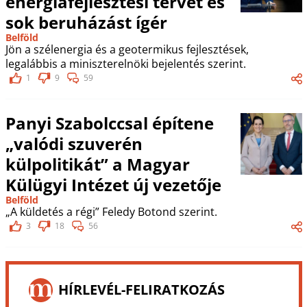
energiafejlesztési tervet és
sok beruházást ígér
Belföld
Jön a szélenergia és a geotermikus fejlesztések,
legalábbis a miniszterelnöki bejelentés szerint.
1
9
59
Panyi Szabolccsal építene
„valódi szuverén
külpolitikát” a Magyar
Külügyi Intézet új vezetője
Belföld
„A küldetés a régi” Feledy Botond szerint.
3
18
56
HÍRLEVÉL-FELIRATKOZÁS