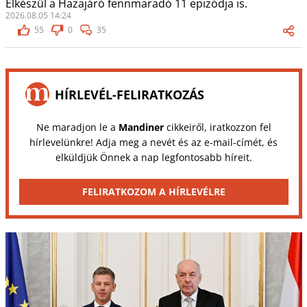
Elkészül a Hazajáró fennmaradó 11 epizódja is.
2026.08.05 14:24
55
0
35
HÍRLEVÉL-FELIRATKOZÁS
Ne maradjon le a
Mandiner
cikkeiről, iratkozzon fel
hírlevelünkre! Adja meg a nevét és az e-mail-címét, és
elküldjük Önnek a nap legfontosabb híreit.
FELIRATKOZOM A HÍRLEVÉLRE