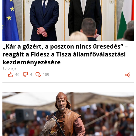
„Kár a gőzért, a poszton nincs üresedés” –
reagált a Fidesz a Tisza államfőválasztási
kezdeményezésére
13 órája
46
4
109