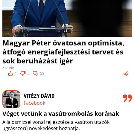
Magyar Péter óvatosan optimista,
átfogó energiafejlesztési tervet és
sok beruházást ígér
7 órája
1
9
58
VITÉZY DÁVID
Facebook
Véget vetünk a vasútrombolás korának
A lajosmizsei vonal fejlesztése a vasúton utazók
ugrásszerű növekedését hozhatja.