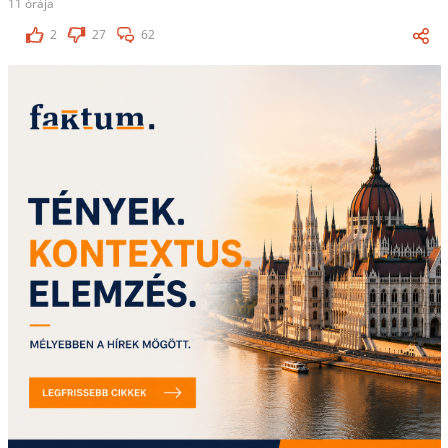
11 órája
2
27
62