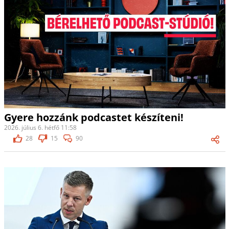
Gyere hozzánk podcastet készíteni!
2026. július 6. hétfő 11:58
28
15
90