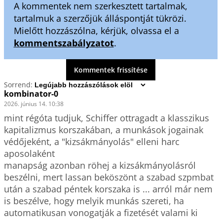
A kommentek nem szerkesztett tartalmak,
tartalmuk a szerzőjük álláspontját tükrözi.
Mielőtt hozzászólna, kérjük, olvassa el a
kommentszabályzatot
.
Kommentek frissítése
Sorrend:
kombinator-0
2026. június 14. 10:38
mint régóta tudjuk, Schiffer ottragadt a klasszikus 
kapitalizmus korszakában, a munkások jogainak 
védőjeként, a "kizsákmányolás" elleni harc 
aposolaként

manapság azonban röhej a kizsákmányolásról 
beszélni, mert lassan beköszönt a szabad szpmbat 
után a szabad péntek korszaka is ... arról már nem 
is beszélve, hogy melyik munkás szereti, ha 
automatikusan vonogatják a fizetését valami ki 