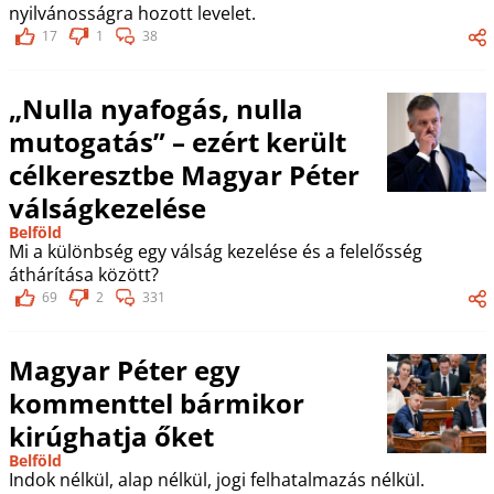
nyilvánosságra hozott levelet.
17
1
38
„Nulla nyafogás, nulla
mutogatás” – ezért került
célkeresztbe Magyar Péter
válságkezelése
Belföld
Mi a különbség egy válság kezelése és a felelősség
áthárítása között?
69
2
331
Magyar Péter egy
kommenttel bármikor
kirúghatja őket
Belföld
Indok nélkül, alap nélkül, jogi felhatalmazás nélkül.