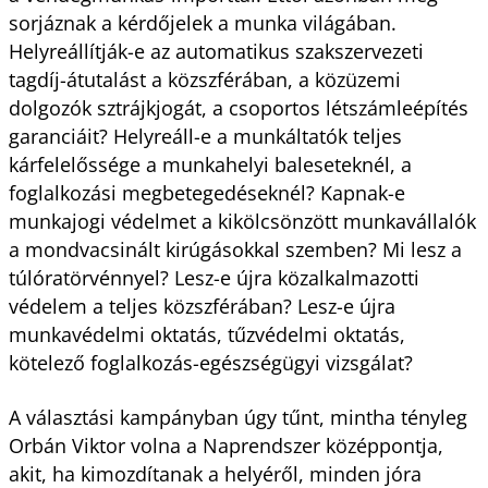
sorjáznak a kérdőjelek a munka világában.
Helyreállítják-e az automatikus szakszervezeti
tagdíj-átutalást a közszférában, a közüzemi
dolgozók sztrájkjogát, a csoportos létszámleépítés
garanciáit? Helyreáll-e a munkáltatók teljes
kárfelelőssége a munkahelyi baleseteknél, a
foglalkozási megbetegedéseknél? Kapnak-e
munkajogi védelmet a kikölcsönzött munkavállalók
a mondvacsinált kirúgásokkal szemben? Mi lesz a
túlóratörvénnyel? Lesz-e újra közalkalmazotti
védelem a teljes közszférában? Lesz-e újra
munkavédelmi oktatás, tűzvédelmi oktatás,
kötelező foglalkozás-egészségügyi vizsgálat?
A választási kampányban úgy tűnt, mintha tényleg
Orbán Viktor volna a Naprendszer középpontja,
akit, ha kimozdítanak a helyéről, minden jóra