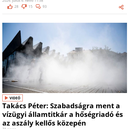
2026. július 6. hétfő 11:58
28
15
93
VIDEÓ
Takács Péter: Szabadságra ment a
vízügyi államtitkár a hőségriadó és
az aszály kellős közepén