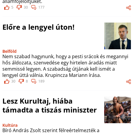
államfőjelöltjüket.
5
30
177
Előre a lengyel úton!
Belföld
Nem szabad hagynunk, hogy a pesti srácok és megannyi
hős áldozata, szenvedése egy hirtelen áradás miatt
semmissé legyen. A szabadság útjának kell ismét a
lengyel úttá válnia. Krupincza Mariann írása.
30
8
189
Lesz Kurultaj, hiába
támadta a tiszás miniszter
Kultúra
Bíró András Zsolt szerint félreértelmezték a