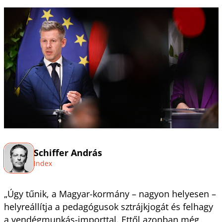
Schiffer András
Index
„Úgy tűnik, a Magyar-kormány – nagyon helyesen –
helyreállítja a pedagógusok sztrájkjogát és felhagy
a vendégmunkás-importtal. Ettől azonban még