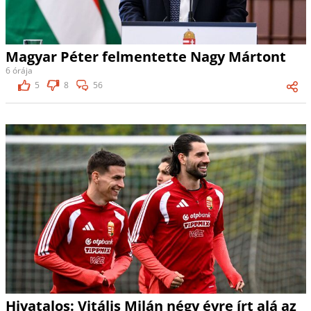
Magyar Péter felmentette Nagy Mártont
6 órája
5
8
56
Hivatalos: Vitális Milán négy évre írt alá az