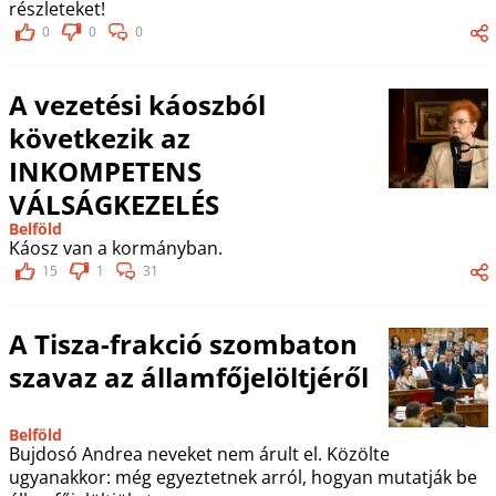
részleteket!
0
0
0
A vezetési káoszból
következik az
INKOMPETENS
VÁLSÁGKEZELÉS
Belföld
Káosz van a kormányban.
15
1
31
A Tisza-frakció szombaton
szavaz az államfőjelöltjéről
Belföld
Bujdosó Andrea neveket nem árult el. Közölte
ugyanakkor: még egyeztetnek arról, hogyan mutatják be