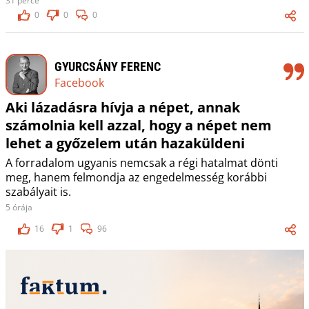
31 perce
0
0
0
GYURCSÁNY FERENC
Facebook
Aki lázadásra hívja a népet, annak
számolnia kell azzal, hogy a népet nem
lehet a győzelem után hazaküldeni
A forradalom ugyanis nemcsak a régi hatalmat dönti
meg, hanem felmondja az engedelmesség korábbi
szabályait is.
5 órája
16
1
96