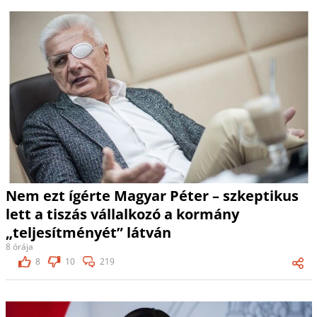
Nem ezt ígérte Magyar Péter – szkeptikus
lett a tiszás vállalkozó a kormány
„teljesítményét” látván
8 órája
8
10
219