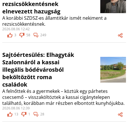
rezsicsökkentésnek
elnevezett hazugság
A korábbi SZDSZ-es államtitkár ismét nekiment a
rezsicsökkentésnek.
2026.08.06 12:42
3
58
249
Sajtóértesülés: Elhagyták
Szalonnáról a kassai
illegális bódévárosból
beköltözött roma
családok
A felnőttek és a gyermekek – köztük egy párhetes
csecsemő – visszaköltöztek a kassai cigánytelepen
található, korábban már részben elbontott kunyhójukba.
2026.08.06 12:39
13
1
28