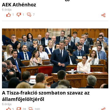
AEK Athénhoz
6 órája
1
1
7
A Tisza-frakció szombaton szavaz az
államfőjelöltjéről
6 órája
5
28
160