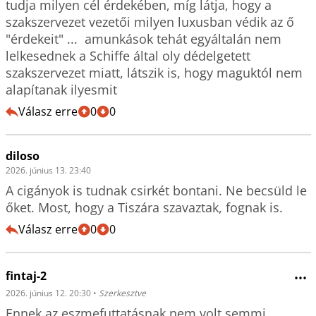
tudja milyen cél érdekében, míg látja, hogy a 
szakszervezet vezetői milyen luxusban védik az ő 
"érdekeit" ...  amunkások tehát egyáltalán nem 
lelkesednek a Schiffe által oly dédelgetett 
szakszervezet miatt, látszik is, hogy maguktól nem 
alapítanak ilyesmit
Válasz erre
0
0
diloso
2026. június 13. 23:40
A cigányok is tudnak csirkét bontani. Ne becsüld le 
őket. Most, hogy a Tiszára szavaztak, fognak is.
Válasz erre
0
0
fintaj-2
•••
2026. június 12. 20:30
•
Szerkesztve
Ennek az eszmefuttatásnak nem volt semmi 