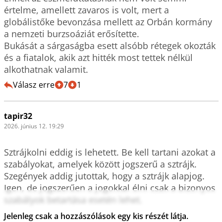
értelme, amellett zavaros is volt, mert a 
globálistőke bevonzása mellett az Orbán kormány 
a nemzeti burzsoáziát erősítette.

Bukását a sárgaságba esett alsóbb rétegek okozták 
és a fiatalok, akik azt hitték most tettek nélkül 
alkothatnak valamit.
Válasz erre
7
1
tapir32
2026. június 12. 19:29
Sztrájkolni eddig is lehetett. Be kell tartani azokat a 
szabályokat, amelyek között jogszerű a sztrájk. 
Szegények addig jutottak, hogy a sztrájk alapjog. 
Igen, de jogszerűen a jogokkal élni csak a bizonyos 
szabályok betartása esetén lehet.

Jelenleg csak a hozzászólások egy kis részét látja.