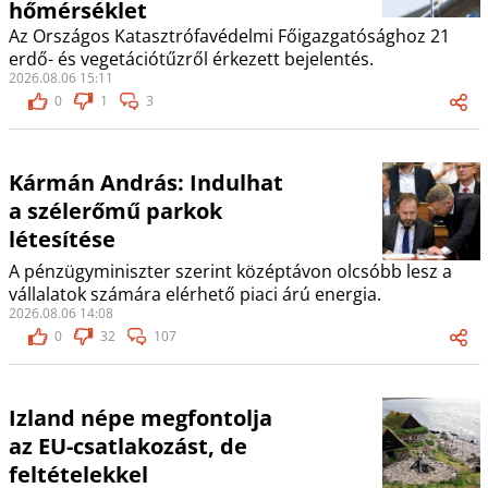
hőmérséklet
Az Országos Katasztrófavédelmi Főigazgatósághoz 21
erdő- és vegetációtűzről érkezett bejelentés.
2026.08.06 15:11
0
1
3
Kármán András: Indulhat
a szélerőmű parkok
létesítése
A pénzügyminiszter szerint középtávon olcsóbb lesz a
vállalatok számára elérhető piaci árú energia.
2026.08.06 14:08
0
32
107
Izland népe megfontolja
az EU-csatlakozást, de
feltételekkel