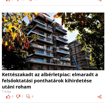
Kettészakadt az albérletpiac: elmaradt a
felsőoktatási ponthatárok kihirdetése
utáni roham
7 órája
0
1
4