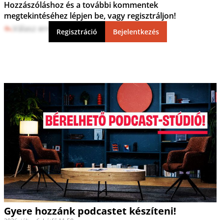
Hozzászóláshoz és a további kommentek
megtekintéséhez lépjen be, vagy regisztráljon!
Válasz erre
6
1
Regisztráció
Bejelentkezés
Gyere hozzánk podcastet készíteni!