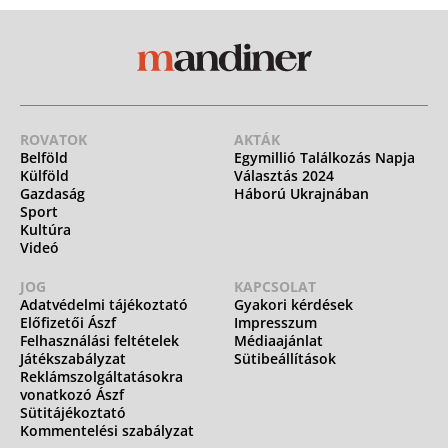
ROVATOK
AKTÁK
Belföld
Egymillió Találkozás Napja
Külföld
Választás 2024
Gazdaság
Háború Ukrajnában
Sport
Kultúra
Videó
JOG
KAPCSOLAT
Adatvédelmi tájékoztató
Gyakori kérdések
Előfizetői Ászf
Impresszum
Felhasználási feltételek
Médiaajánlat
Játékszabályzat
Sütibeállítások
Reklámszolgáltatásokra
vonatkozó Ászf
Sütitájékoztató
Kommentelési szabályzat