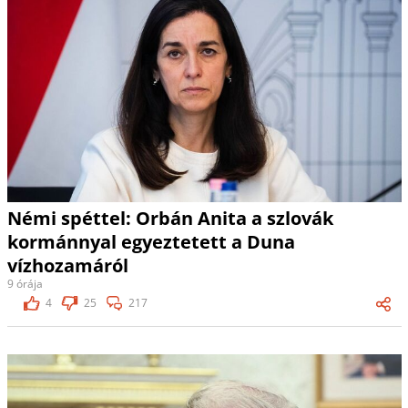
Némi spéttel: Orbán Anita a szlovák
kormánnyal egyeztetett a Duna
vízhozamáról
9 órája
4
25
217