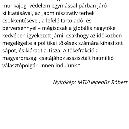
munkajogi védelem egymással párban járó
kiiktatásával, az „adminisztratív terhek”
csökkentésével, a lefelé tartó adó- és
bérversennyel – mégiscsak a globális nagytőke
kedvében igyekezett járni, csakhogy az időközben
megelégelte a politikai tőkések számára kihasított
sápot, és kiáradt a Tisza. A tőkefrakciók
magyarországi csatájához asszisztált hatmillió
választópolgár. Innen indulunk.”
Nyitókép: MTI/Hegedüs Róbert