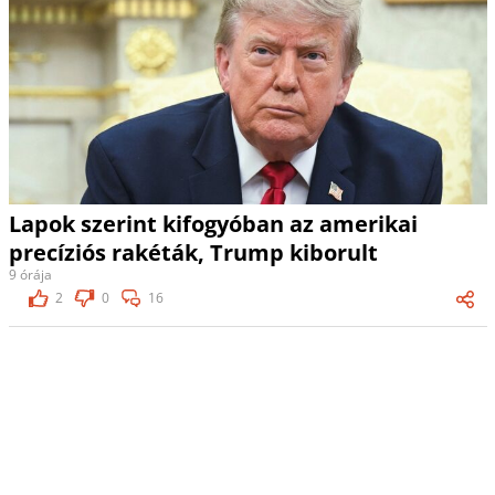
Lapok szerint kifogyóban az amerikai
precíziós rakéták, Trump kiborult
9 órája
2
0
16