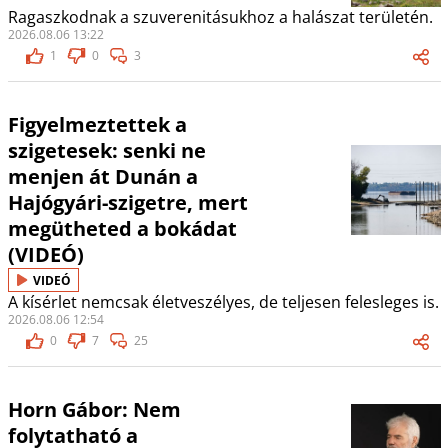
Ragaszkodnak a szuverenitásukhoz a halászat területén.
2026.08.06 13:22
1
0
3
Figyelmeztettek a
szigetesek: senki ne
menjen át Dunán a
Hajógyári-szigetre, mert
megütheted a bokádat
(VIDEÓ)
VIDEÓ
A kísérlet nemcsak életveszélyes, de teljesen felesleges is.
2026.08.06 12:54
0
7
25
Horn Gábor: Nem
folytatható a