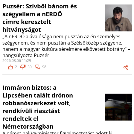
Puzsér: Szívből bánom és
szégyellem a nERDŐ
címre keresztelt
hitványságot
„A nERDŐ alávalósága nem pusztán az én személyes
szégyenem, és nem pusztán a Szélsőközép szégyene,
hanem a magyar kultúra sérelmére elkövetett botrány” –
hangsúlyozta Puzsér.
2026.08.06 11:29
2
30
98
Immáron biztos: a
Lipcsében talált drónon
robbanószerkezet volt,
rendkívüli riasztást
rendeltek el
Németországban
A német belügyminiszter figyelmeztetést adott ki.