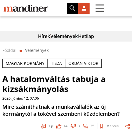
Hírek
Vélemények
Hetilap
Főoldal
Vélemények
⬤
MAGYAR KORMÁNY
TISZA
ORBÁN VIKTOR
A hatalomváltás tabuja a
kizsákmányolás
2026. június 12. 07:06
Mire számíthatnak a munkavállalók az új
kormánytól a tőkével szembeni küzdelemben?
3
p
14
3
35
Mentés