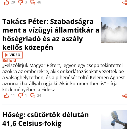
29
3
48
Takács Péter: Szabadságra
ment a vízügyi államtitkár a
hőségriadó és az aszály
kellős közepén
VIDEÓ
Belföld
„Felszólítjuk Magyar Pétert, legyen egy csepp tekintettel
azokra az emberekre, akik önkorlátozásokat vezettek be
a válsághelyzetben, és a pihenését töltő Kelemen Ágnest
azonnali hatállyal rúgja ki. Akár kommentben is” – írja
közleményében a Fidesz.
11
1
24
Hőség: csütörtök délután
41,6 Celsius-fokig