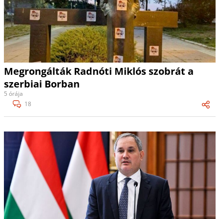
Megrongálták Radnóti Miklós szobrát a
szerbiai Borban
5 órája
18