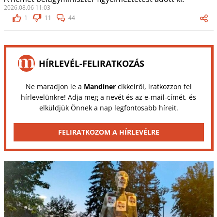
2026.08.06 11:03
1
11
44
HÍRLEVÉL-FELIRATKOZÁS
Ne maradjon le a
Mandiner
cikkeiről, iratkozzon fel
hírlevelünkre! Adja meg a nevét és az e-mail-címét, és
elküldjük Önnek a nap legfontosabb híreit.
FELIRATKOZOM A HÍRLEVÉLRE