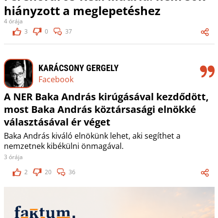
hiányzott a meglepetéshez
4 órája
3
0
37
KARÁCSONY GERGELY
Facebook
A NER Baka András kirúgásával kezdődött,
most Baka András köztársasági elnökké
választásával ér véget
Baka András kiváló elnökünk lehet, aki segíthet a
nemzetnek kibékülni önmagával.
3 órája
2
20
36