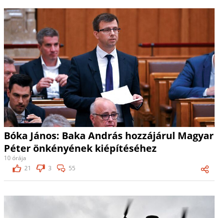
Bóka János: Baka András hozzájárul Magyar
Péter önkényének kiépítéséhez
10 órája
21
3
55