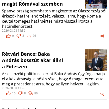
magát Rómával szemben
Spanyolország szombaton megkezdte az Olaszországból
érkezők határellenőrzését, válaszul arra, hogy Róma a
ceutai tömeges határsértés miatt visszaállította a
határellenőrzést.
2026.08.08 14:35
0
3
26
Rétvári Bence: Baka
András bosszút akar állni
a Fideszen
Az ellenzéki politikus szerint Baka András úgy foglalhatja
el a köztársasági elnöki széket, hogy ő maga teremtette
meg a precedenst arra, hogy az ilyen helyzet illegitim.
2026.08.08 13:48
16
8
80