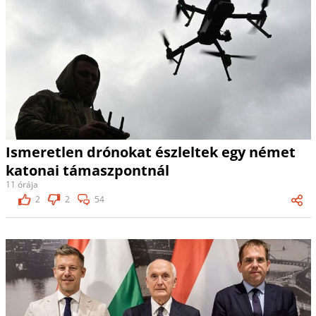
Ismeretlen drónokat észleltek egy német
katonai támaszpontnál
11 órája
2
2
54