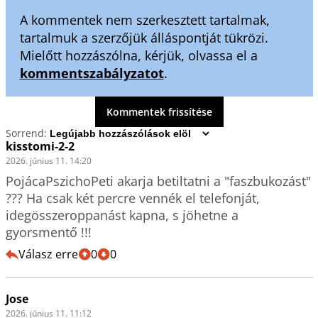
A kommentek nem szerkesztett tartalmak,
tartalmuk a szerzőjük álláspontját tükrözi.
Mielőtt hozzászólna, kérjük, olvassa el a
kommentszabályzatot
.
Kommentek frissítése
Sorrend:
kisstomi-2-2
2026. június 11. 14:20
PojácaPszichoPeti akarja betiltatni a "faszbukozást" 
??? Ha csak két percre vennék el telefonját, 
idegösszeroppanást kapna, s jöhetne a 
gyorsmentő !!!
Válasz erre
0
0
Jose
2026. június 11. 11:12