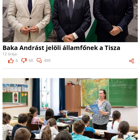
Baka Andrást jelöli államfőnek a Tisza
12 órája
6
60
490