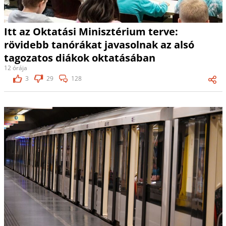
Itt az Oktatási Minisztérium terve:
rövidebb tanórákat javasolnak az alsó
tagozatos diákok oktatásában
12 órája
3
29
128