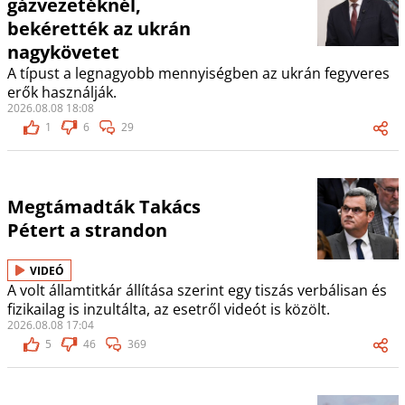
gázvezetéknél,
bekérették az ukrán
nagykövetet
A típust a legnagyobb mennyiségben az ukrán fegyveres
erők használják.
2026.08.08 18:08
1
6
29
Megtámadták Takács
Pétert a strandon
VIDEÓ
A volt államtitkár állítása szerint egy tiszás verbálisan és
fizikailag is inzultálta, az esetről videót is közölt.
2026.08.08 17:04
5
46
369