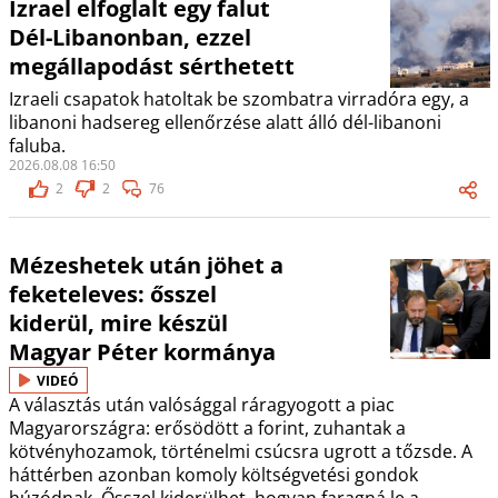
Izrael elfoglalt egy falut
Dél-Libanonban, ezzel
megállapodást sérthetett
Izraeli csapatok hatoltak be szombatra virradóra egy, a
libanoni hadsereg ellenőrzése alatt álló dél-libanoni
faluba.
2026.08.08 16:50
2
2
76
Mézeshetek után jöhet a
feketeleves: ősszel
kiderül, mire készül
Magyar Péter kormánya
VIDEÓ
A választás után valósággal ráragyogott a piac
Magyarországra: erősödött a forint, zuhantak a
kötvényhozamok, történelmi csúcsra ugrott a tőzsde. A
háttérben azonban komoly költségvetési gondok