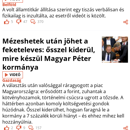
Belföld
A volt államtitkár állítása szerint egy tiszás verbálisan és
fizikailag is inzultálta, az esetről videót is közölt.
5
47
370
Mézeshetek után jöhet a
feketeleves: ősszel kiderül,
mire készül Magyar Péter
kormánya
VIDEÓ
Gazdaság
A választás után valósággal ráragyogott a piac
Magyarországra: erősödött a forint, zuhantak a
kötvényhozamok, történelmi csúcsra ugrott a tőzsde. A
háttérben azonban komoly költségvetési gondok
húzódnak. Ősszel kiderülhet, hogyan faragná le a
kormány a 7 százalék körüli hiányt – és ehhez mihez kell
hozzányúlnia.
2
9
157