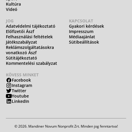
Kultúra
Videó
JOG
KAPCSOLAT
Adatvédelmi tájékoztató
Gyakori kérdések
Előfizetői Ászf
Impresszum
Felhasználási feltételek
Médiaajánlat
Játékszabályzat
Sütibeállítások
Reklámszolgáltatásokra
vonatkozó Ászf
Sütitájékoztató
Kommentelési szabályzat
KÖVESS MINKET
Facebook
Instagram
Twitter
Youtube
LinkedIn
© 2026. Mandiner Novum Nonprofit Zrt. Minden jog fenntartva!