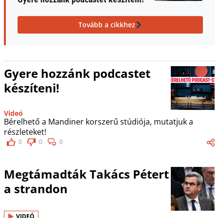
Tovább a cikkhez
Gyere hozzánk podcastet
készíteni!
Videó
Bérelhető a Mandiner korszerű stúdiója, mutatjuk a
részleteket!
0
0
0
Megtámadták Takács Pétert
a strandon
VIDEÓ