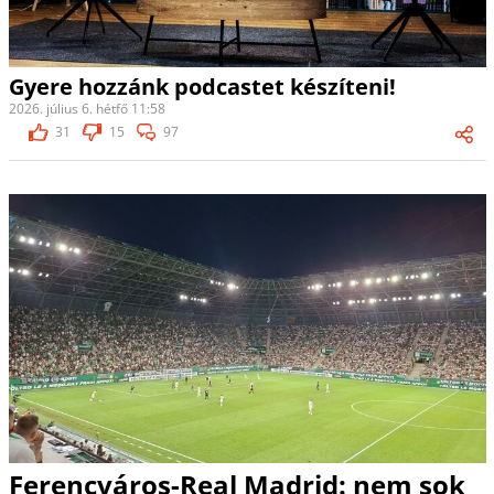
Gyere hozzánk podcastet készíteni!
2026. július 6. hétfő 11:58
31
15
97
Ferencváros-Real Madrid: nem sok