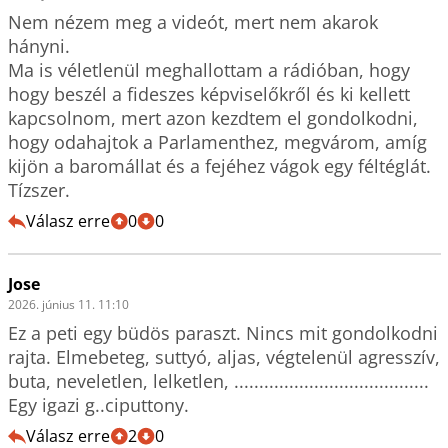
Nem nézem meg a videót, mert nem akarok 
hányni.

Ma is véletlenül meghallottam a rádióban, hogy 
hogy beszél a fideszes képviselőkről és ki kellett 
kapcsolnom, mert azon kezdtem el gondolkodni, 
hogy odahajtok a Parlamenthez, megvárom, amíg 
kijön a baromállat és a fejéhez vágok egy féltéglát. 
Tízszer.
Válasz erre
0
0
Jose
2026. június 11. 11:10
Ez a peti egy büdös paraszt. Nincs mit gondolkodni 
rajta. Elmebeteg, suttyó, aljas, végtelenül agresszív, 
buta, neveletlen, lelketlen, .......................................

Egy igazi g..ciputtony.
Válasz erre
2
0