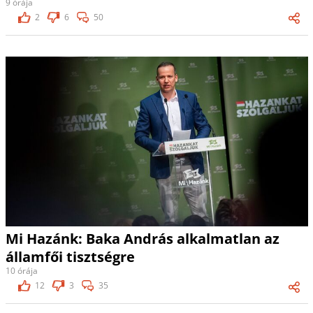
9 órája
2
6
50
Mi Hazánk: Baka András alkalmatlan az
államfői tisztségre
10 órája
12
3
35