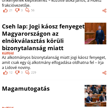
önkényének kiépítéséhez – közölte Bóka János, a Fidesz
frakcióvezetője.
21
3
56
Cseh lap: Jogi káosz fenyeget
Magyarországon az
elnökválasztás körüli
bizonytalanság miatt
Külföld
Az alkotmányos bizonytalanság miatt jogi káosz fenyeget,
amit csak egy új alkotmány elfogadása oldhatna fel – írja
a Lidové noviny.
12
3
229
Magamutogatás