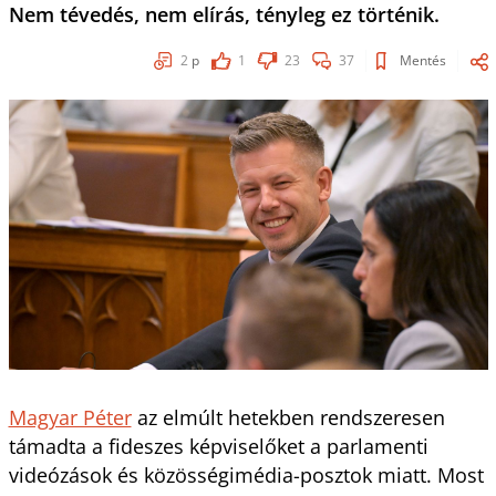
Nem tévedés, nem elírás, tényleg ez történik.
2
p
1
23
37
Mentés
Magyar Péter
az elmúlt hetekben rendszeresen
támadta a fideszes képviselőket a parlamenti
videózások és közösségimédia-posztok miatt. Most