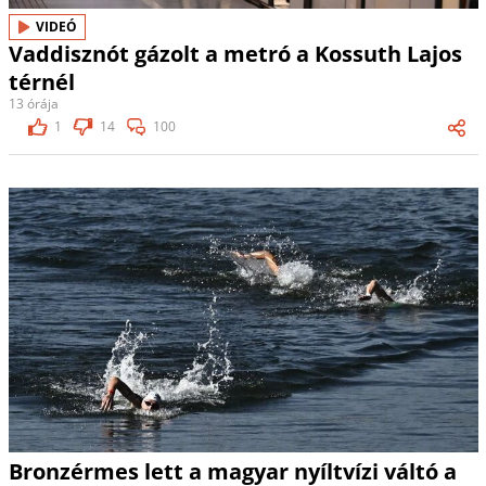
VIDEÓ
Vaddisznót gázolt a metró a Kossuth Lajos
térnél
13 órája
1
14
100
Bronzérmes lett a magyar nyíltvízi váltó a