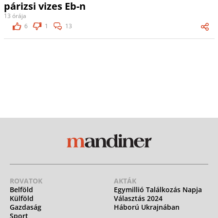
párizsi vizes Eb-n
13 órája
6
1
13
ROVATOK
AKTÁK
Belföld
Egymillió Találkozás Napja
Külföld
Választás 2024
Gazdaság
Háború Ukrajnában
Sport