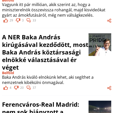
Belföld
Vagyunk itt pár millióan, akik szerint az, hogy a
miniszterelnök összevissza rohangál, majd kisvideókat
gyárt az ámokfutásáról, még nem válságkezelés.
29
3
33
A NER Baka András
kirúgásával kezdődött, most
Baka András köztársasági
elnökké választásával ér
véget
Belföld
Baka András kiváló elnökünk lehet, aki segíthet a
nemzetnek kibékülni önmagával.
4
20
37
Ferencváros-Real Madrid:
nem sok hiányzott a