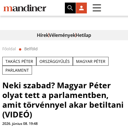
Hírek
Vélemények
Hetilap
Főoldal
Belföld
⬤
TAKÁCS PÉTER
ORSZÁGGYŰLÉS
MAGYAR PÉTER
PARLAMENT
Neki szabad? Magyar Péter
olyat tett a parlamentben,
amit törvénnyel akar betiltani
(VIDEÓ)
2026. június 08. 19:48