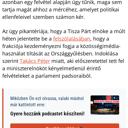
azonban egy felvétel alapján úgy tűnik, maga sem
tartja magát ahhoz a mércéhez, amelyet politikai
ellenfeleivel szemben számon kér.
Az ügy pikantériája, hogy a Tisza Párt elnöke a múlt
héten jelentette be a
felszólalásában
, hogy a
frakciója kezdeményezni fogja a közösségimédia-
használat tiltását az Országgyűlésben. Indoklása
szerint
Takács Péter
miatt, aki előszeretettel tett fel
a miniszterelnököt kényelmetlenül érintő
felvételeket a parlament padsoraiból.
Miközben Ön ezt olvassa, valaki máshol
már kattintott erre:
Gyere hozzánk podcastet készíteni!