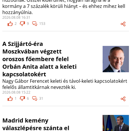
húzódnak. Ősszel kiderülhet, hogyan faragná le a
kormány a 7 százalék körüli hiányt – és ehhez mihez kell
hozzányúlnia.
2026.08.08 16:31
2
9
153
A Szijjártó-éra
Moszkvában végzett
oroszos főembere felel
Orbán Anita alatt a keleti
kapcsolatokért
Nagy Gábor Ferencet keleti és távol-keleti kapcsolatokért
felelős államtitkárnak nevezték ki.
2026.08.08 15:22
1
6
31
Madrid kemény
válaszlépésre szánta el