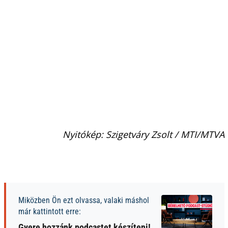
Nyitókép: Szigetváry Zsolt / MTI/MTVA
Miközben Ön ezt olvassa, valaki máshol
már kattintott erre:
Gyere hozzánk podcastet készíteni!