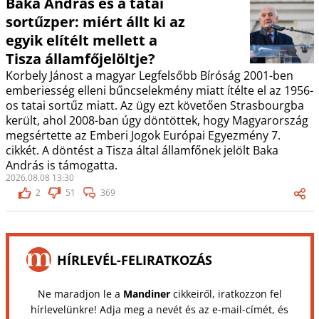
Baka András és a tatai
sortűzper: miért állt ki az
egyik elítélt mellett a
Tisza államfőjelöltje?
Korbely Jánost a magyar Legfelsőbb Bíróság 2001-ben
emberiesség elleni bűncselekmény miatt ítélte el az 1956-
os tatai sortűz miatt. Az ügy ezt követően Strasbourgba
került, ahol 2008-ban úgy döntöttek, hogy Magyarország
megsértette az Emberi Jogok Európai Egyezmény 7.
cikkét. A döntést a Tisza által államfőnek jelölt Baka
András is támogatta.
2026.08.08 13:30
2
51
369
HÍRLEVÉL-FELIRATKOZÁS
Ne maradjon le a
Mandiner
cikkeiről, iratkozzon fel
hírlevelünkre! Adja meg a nevét és az e-mail-címét, és