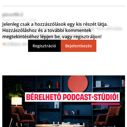
picur66-2
2026. június 09. 23:36
Jelenleg csak a hozzászólások egy kis részét látja.
Ilyen dilettáns kormánya és elmebeteg min.elnöke 
Hozzászóláshoz és a további kommentek
még nem volt Magyarországnak!!
megtekintéséhez lépjen be, vagy regisztráljon!
Válasz erre
8
0
Regisztráció
Bejelentkezés