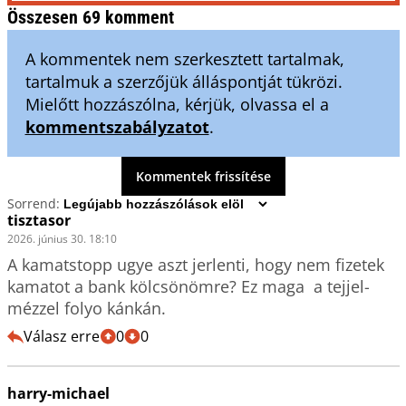
Összesen 69 komment
A kommentek nem szerkesztett tartalmak,
tartalmuk a szerzőjük álláspontját tükrözi.
Mielőtt hozzászólna, kérjük, olvassa el a
kommentszabályzatot
.
Kommentek frissítése
Sorrend:
tisztasor
2026. június 30. 18:10
A kamatstopp ugye aszt jerlenti, hogy nem fizetek 
kamatot a bank kölcsönömre? Ez maga  a tejjel-
mézzel folyo kánkán.
Válasz erre
0
0
harry-michael