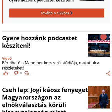
Tovább a cikkhez
Gyere hozzánk podcastet
készíteni!
Videó
Bérelhető a Mandiner korszerű stúdiója, mutatjuk a
részleteket!
0
0
0
Cseh lap: Jogi káosz fenyeget
Magyarországon az
elnökválasztás körüli