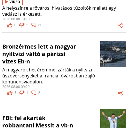
VIDEÓ
A helyszínre a fővárosi hivatásos tűzoltók mellett egy
vadász is érkezett.
2026.08.08 10:10
0
5
60
Bronzérmes lett a magyar
nyíltvízi váltó a párizsi
vizes Eb-n
A magyarok hét éremmel zárták a nyíltvízi
úszóversenyeket a francia fővárosban zajló
kontinensviadalon.
2026.08.08 09:29
5
1
8
FBI: fel akarták
robbantani Messit a vb-n