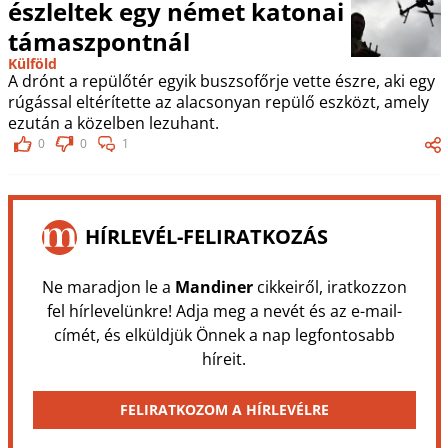
észleltek egy német katonai
támaszpontnál
Külföld
A drónt a repülőtér egyik buszsofőrje vette észre, aki egy
rúgással eltérítette az alacsonyan repülő eszközt, amely
ezután a közelben lezuhant.
0
0
1
HÍRLEVÉL-FELIRATKOZÁS
Ne maradjon le a
Mandiner
cikkeiről, iratkozzon
fel hírlevelünkre! Adja meg a nevét és az e-mail-
címét, és elküldjük Önnek a nap legfontosabb
híreit.
FELIRATKOZOM A HÍRLEVÉLRE