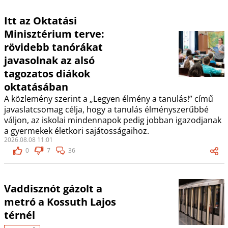
Itt az Oktatási
Minisztérium terve:
rövidebb tanórákat
javasolnak az alsó
tagozatos diákok
oktatásában
A közlemény szerint a „Legyen élmény a tanulás!” című
javaslatcsomag célja, hogy a tanulás élményszerűbbé
váljon, az iskolai mindennapok pedig jobban igazodjanak
a gyermekek életkori sajátosságaihoz.
2026.08.08 11:01
0
7
36
Vaddisznót gázolt a
metró a Kossuth Lajos
térnél