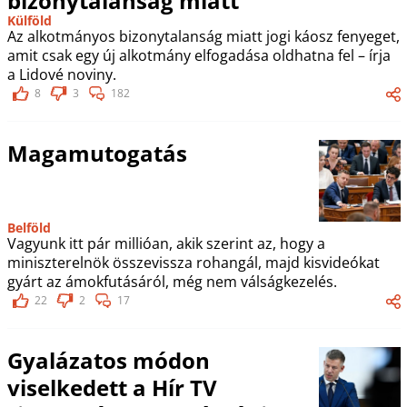
bizonytalanság miatt
Külföld
Az alkotmányos bizonytalanság miatt jogi káosz fenyeget,
amit csak egy új alkotmány elfogadása oldhatna fel – írja
a Lidové noviny.
8
3
182
Magamutogatás
Belföld
Vagyunk itt pár millióan, akik szerint az, hogy a
miniszterelnök összevissza rohangál, majd kisvideókat
gyárt az ámokfutásáról, még nem válságkezelés.
22
2
17
Gyalázatos módon
viselkedett a Hír TV