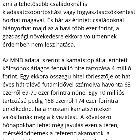
ami a tehetősebb családoknál is
kiadásátcsoportosítást vagy fogyasztáscsökkentést
hozhat magával. És bár az érintett családoknál
hiányozhat majd az a havi több ezer forint, a
gazdasági növekedésre ekkora volumennek
érdemben nem lesz hatása.
Az MNB adatai szerint a kamatstop által érintett
kölcsönök átlagos fennálló hiteltartozása 4 millió
forint. Egy ekkora összegű hitel törlesztője öt-hat
éves hátralévő futamidővel számolva havonta 63
ezerről 69-70 ezer forintra nőne. Egy 10 milliós
tartozásé pedig 158 ezerről 174 ezer forintra
emelkedne, ha a mostani kamatszinteken
valósítanák meg a kivezetést. A következő
hónapokban lehet még javulás ezen a téren,
mérséklődhetnek a referenciakamatok, a