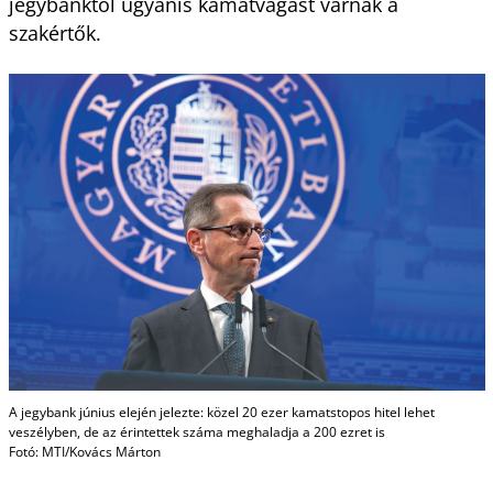
jegybanktól ugyanis kamatvágást várnak a
szakértők.
A jegybank június elején jelezte: közel 20 ezer kamatstopos hitel lehet
veszélyben, de az érintettek száma meghaladja a 200 ezret is
Fotó: MTI/Kovács Márton