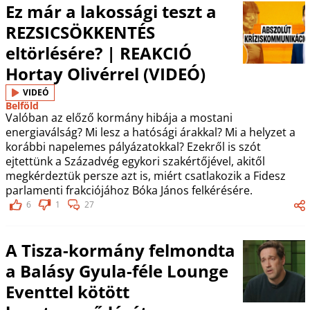
Ez már a lakossági teszt a
REZSICSÖKKENTÉS
eltörlésére? | REAKCIÓ
Hortay Olivérrel (VIDEÓ)
VIDEÓ
Belföld
Valóban az előző kormány hibája a mostani
energiaválság? Mi lesz a hatósági árakkal? Mi a helyzet a
korábbi napelemes pályázatokkal? Ezekről is szót
ejtettünk a Századvég egykori szakértőjével, akitől
megkérdeztük persze azt is, miért csatlakozik a Fidesz
parlamenti frakciójához Bóka János felkérésére.
6
1
27
A Tisza-kormány felmondta
a Balásy Gyula-féle Lounge
Eventtel kötött