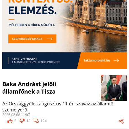
Baka Andrást jelöli
államfőnek a Tisza
Az Országgyűlés augusztus 11-én szavaz az államfő
személyéről.
2026.08.08 11:07
3
18
124