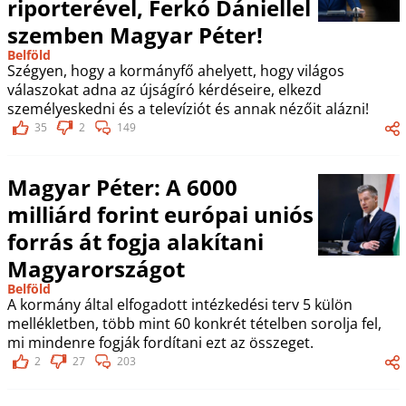
riporterével, Ferkó Dániellel
szemben Magyar Péter!
Belföld
Szégyen, hogy a kormányfő ahelyett, hogy világos
válaszokat adna az újságíró kérdéseire, elkezd
személyeskedni és a televíziót és annak nézőit alázni!
35
2
149
Magyar Péter: A 6000
milliárd forint európai uniós
forrás át fogja alakítani
Magyarországot
Belföld
A kormány által elfogadott intézkedési terv 5 külön
mellékletben, több mint 60 konkrét tételben sorolja fel,
mi mindenre fogják fordítani ezt az összeget.
2
27
203