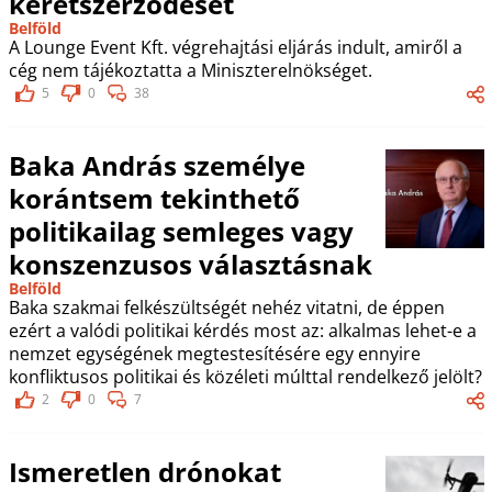
keretszerződését
Belföld
A Lounge Event Kft. végrehajtási eljárás indult, amiről a
cég nem tájékoztatta a Miniszterelnökséget.
5
0
38
Baka András személye
korántsem tekinthető
politikailag semleges vagy
konszenzusos választásnak
Belföld
Baka szakmai felkészültségét nehéz vitatni, de éppen
ezért a valódi politikai kérdés most az: alkalmas lehet-e a
nemzet egységének megtestesítésére egy ennyire
konfliktusos politikai és közéleti múlttal rendelkező jelölt?
2
0
7
Ismeretlen drónokat