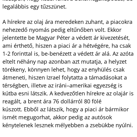
legalábbis egy tűzszünet.
A hírekre az olaj ára meredeken zuhant, a piacokra
nehezedő nyomás pedig eltűnőben volt. Ekkor
jelentette be Magyar Péter a védett ár kivezetését,
ami érthető, hiszen a piaci ár a hétvégére, ha csak
1-2 forinttal is, be-benézett a védett ár alá. Az azóta
eltelt néhány nap azonban azt mutatja, a helyzet
törékeny, könnyen lehet, hogy az enyhülés csak
átmeneti, hiszen Izrael folytatta a támadásokat a
térségben, illetve az iráni–amerikai egyezség is
kútba esni látszik. A kedvezőtlen hírekre az olajár is
reagált, a brent ára 76 dollárról 80 fölé
kúszott. Ebből az látszik, hogy a piaci ár bármikor
ismét megugorhat, akkor pedig az autósok
kénytelenek lesznek mélyebben a zsebükbe nyúlni.