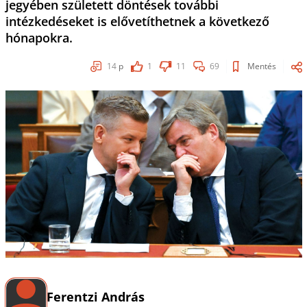
jegyében született döntések további
intézkedéseket is elővetíthetnek a következő
hónapokra.
14
p
1
11
69
Mentés
Ferentzi András