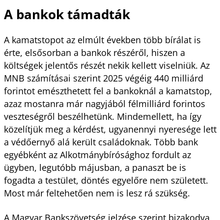
A bankok támadták
A kamatstopot az elmúlt években több bírálat is
érte, elsősorban a bankok részéről, hiszen a
költségek jelentős részét nekik kellett viselniük. Az
MNB számításai szerint 2025 végéig 440 milliárd
forintot emészthetett fel a bankoknál a kamatstop,
azaz mostanra már nagyjából fél­milliárd forintos
veszteségről beszélhetünk. Mindemellett, ha így
közelítjük meg a kérdést, ugyanennyi nyeresége lett
a védőernyő alá került családoknak. Több bank
egyébként az Alkotmánybírósághoz fordult az
ügyben, legutóbb májusban, a panaszt be is
fogadta a testület, döntés egyelőre nem született.
Most már feltehetően nem is lesz rá szükség.
A Magyar Bankszövetség jelzése szerint bizakodva