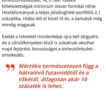
kötelezettségük minimum ötezer forinttal nőne.
Hitelállományuk a teljes jelzáloghitel-portfólió 2,1
százaléka. Hiába telt el közel öt év, a kamatok még
mindig magasak.
Ezeket a hiteleket mindenképp újra kell tárgyalni,
de a sérülékenyeken kívül is sokaknak okozhat
majd fejtörést, bosszúságot a törlesztőrészlet-­
emelkedés.
Mértéke természetesen függ a
hátralévő futamidőtől és a
tőkétől, átlagosan akár 10
százalék is lehet,