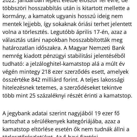
többszöri hosszabbítás után is kitartott mellette a
kormány, a kamatok ugyanis hosszú ideig nem
mentek lejjebb, így sokaknak óriási terhet jelentett
volna a törlesztés. Legutóbb április 17-én, azaz a
választás utáni napokban hosszabbították meg
határozatlan időszakra. A Magyar Nemzeti Bank
nemrég kiadott pénzügyi stabilitási jelentéséből
tudható: a jelzáloghitel-kamatstop alá a múlt év
végén mintegy 218 ezer szerződés esett, amelyek
összértéke 842 milliárd forint. A teljes lakossági
hitelezésnek tetemes, a szerződéseket tekintve
több mint 25 százaléknyi részét érinti a kamatstop.
A jegybank adatai szerint nagyjából 19 ezer fő
tartozhat a sérülékenyek kategóriájába, azaz a
kamatstop eltörlése esetén ők nem tudnák állni a
törlesztőrészletüket. Az ő havi fizetési