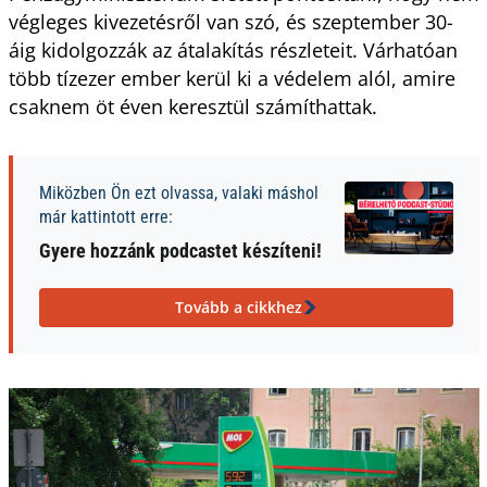
végleges kivezetésről van szó, és szeptember 30-
áig kidolgozzák az átalakítás részleteit. Várhatóan
több tízezer ember kerül ki a védelem alól, amire
csaknem öt éven keresztül számíthattak.
Miközben Ön ezt olvassa, valaki máshol
már kattintott erre:
Gyere hozzánk podcastet készíteni!
Tovább a cikkhez