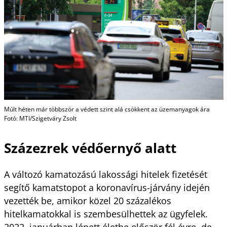
Múlt héten már többször a védett szint alá csökkent az üzemanyagok ára
Fotó: MTI/Szigetváry Zsolt
Százezrek védőernyő alatt
A változó kamatozású lakossági hitelek fizetését
segítő kamatstopot a koronavírus-járvány idején
vezették be, amikor közel 20 százalékos
hitelkamatokkal is szembesülhettek az ügyfelek.
2022. januárban lépett életbe először fél évre, de