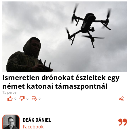
Ismeretlen drónokat észleltek egy
német katonai támaszpontnál
15 perce
0
0
0
DEÁK DÁNIEL
Facebook