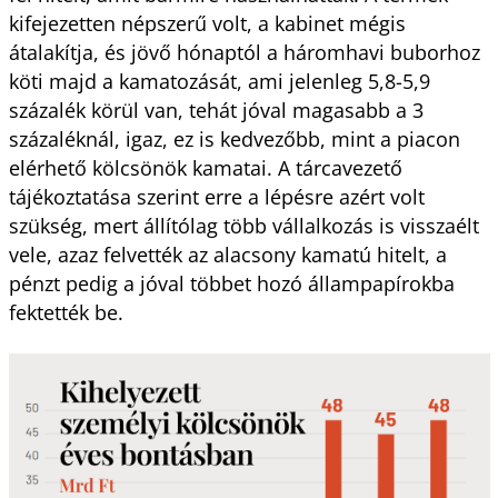
kifejezetten népszerű volt, a kabinet mégis
átalakítja, és jövő hónaptól a háromhavi buborhoz
köti majd a kamatozását, ami jelenleg 5,8-5,9
százalék körül van, tehát jóval magasabb a 3
százaléknál, igaz, ez is kedvezőbb, mint a piacon
elérhető kölcsönök kamatai. A tárcavezető
tájékoztatása szerint erre a lépésre azért volt
szükség, mert állítólag több vállalkozás is visszaélt
vele, azaz felvették az alacsony kamatú hitelt, a
pénzt pedig a jóval többet hozó állampapírokba
fektették be.