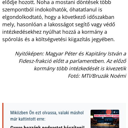
elődje hozott. Noha a mostani döntések több
szempontból indokolhatók, óhatatlanul is
elgondolkodtató, hogy a következő időszakban
mely, hasonlóan a lakosságot segítő vagy védő
intézkedésekhez nyúlhat hozzá a kormány a
spórolás és a költségvetési kiigazítás jegyében.
Nyitóképen: Magyar Péter és Kapitány István a
Fidesz-frakció előtt a parlamentben. Az előző
kormány több intézkedését is kivezetik
Fotó: MTI/Bruzák Noémi
Miközben Ön ezt olvassa, valaki máshol
már kattintott erre:
Gyere hozzánk podcastet készíteni!