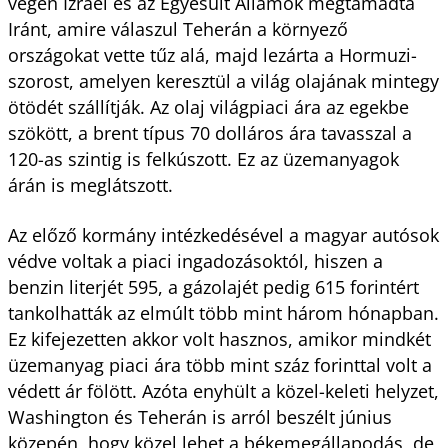
végén Izrael és az Egyesült Államok megtámadta
Iránt, amire válaszul Teherán a környező
országokat vette tűz alá, majd lezárta a Hormuzi-
szorost, amelyen keresztül a világ olajának mintegy
ötödét szállítják. Az olaj világpiaci ára az egekbe
szökött, a brent típus 70 dolláros ára tavasszal a
120-as szintig is felkúszott. Ez az üzemanyagok
árán is meglátszott.
Az előző kormány intézkedésével a magyar autósok
védve voltak a piaci ingadozásoktól, hiszen a
benzin literjét 595, a gázolajét pedig 615 forintért
tankolhatták az elmúlt több mint három hónapban.
Ez kifejezetten akkor volt hasznos, amikor mindkét
üzemanyag piaci ára több mint száz forinttal volt a
védett ár fölött. Azóta enyhült a közel-keleti helyzet,
Washington és Teherán is arról beszélt június
közepén, hogy közel lehet a békemegállapodás, de