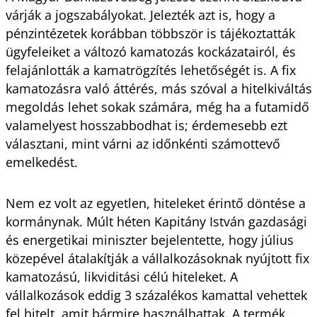
várják a jogszabályokat. Jelezték azt is, hogy a
pénzintézetek korábban többször is tájékoztatták
ügyfeleiket a változó kamatozás kockázatairól, és
felajánlották a kamatrögzítés lehetőségét is. A fix
kamatozásra való áttérés, más szóval a hitelkiváltás
megoldás lehet sokak számára, még ha a futamidő
valamelyest hosszabbodhat is; érdemesebb ezt
választani, mint várni az időnkénti számottevő
emelkedést.
Nem ez volt az egyetlen, hiteleket érintő döntése a
kormánynak. Múlt héten Kapitány István gazdasági
és energetikai miniszter bejelentette, hogy július
közepével átalakítják a vállalkozásoknak nyújtott fix
kamatozású, likviditási célú hiteleket. A
vállalkozások eddig 3 százalékos kamattal vehettek
fel hitelt, amit bármire használhattak. A termék