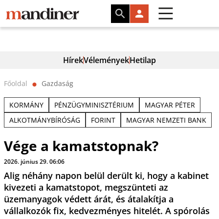
Hírek
Vélemények
Hetilap
Főoldal
Gazdaság
⬤
KORMÁNY
PÉNZÜGYMINISZTÉRIUM
MAGYAR PÉTER
ALKOTMÁNYBÍRÓSÁG
FORINT
MAGYAR NEMZETI BANK
Vége a kamatstopnak?
2026. június 29. 06:06
Alig néhány napon belül derült ki, hogy a kabinet
kivezeti a kamatstopot, megszünteti az
üzemanyagok védett árát, és átalakítja a
vállalkozók fix, kedvezményes hitelét. A spórolás