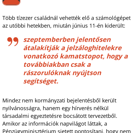
Több tízezer családnál vehették elő a számológépet
az utóbbi hetekben, miután június 11-én kiderült:
szeptemberben jelentősen
átalakítják a jelzáloghitelekre
vonatkozó kamatstopot, hogy a
továbbiakban csak a
rászorulóknak nyújtson
segítséget.
Mindez nem kormányzati bejelentésből került
nyilvánosságra, hanem egy hírverés nélkül
társadalmi egyeztetésre bocsátott tervezetből.
Amikor az információk napvilágot láttak, a
Pénzügyminisztérium sietett pontosítani, hogy nem