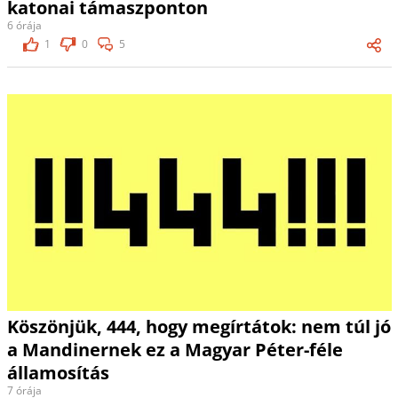
katonai támaszponton
6 órája
1
0
5
Köszönjük, 444, hogy megírtátok: nem túl jó
a Mandinernek ez a Magyar Péter-féle
államosítás
7 órája