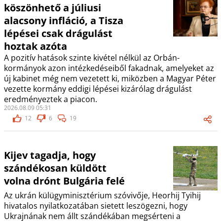
köszönhető a júliusi
alacsony infláció, a Tisza
lépései csak drágulást
hoztak azóta
A pozitív hatások szinte kivétel nélkül az Orbán-
kormányok azon intézkedéseiből fakadnak, amelyeket az
új kabinet még nem vezetett ki, miközben a Magyar Péter
vezette kormány eddigi lépései kizárólag drágulást
eredményeztek a piacon.
2026.08.09 05:31
12
6
19
Kijev tagadja, hogy
szándékosan küldött
volna drónt Bulgária felé
Az ukrán külügyminisztérium szóvivője, Heorhij Tyihij
hivatalos nyilatkozatában sietett leszögezni, hogy
Ukrajnának nem állt szándékában megsérteni a