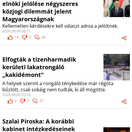
elnöki jelölése négyszeres
közjogi dilemmát jelent
Magyarországnak
Kellemetlen kérdésekre kell választ adnia a jelöltnek.
2026.08.09 06:11
16
0
89
Elfogták a tizenharmadik
kerületi lakatrongáló
„kakidémont”
A helyiek szerint a rongáló ténykedése már régóta
bűzlött, csak sokáig nem tudták, ki áll mögötte.
2026.08.09 05:53
0
3
37
Szalai Piroska: A korábbi
kabinet intézkedéseinek