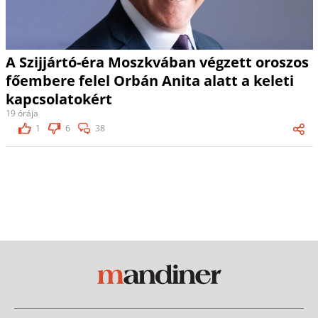
A Szijjártó-éra Moszkvában végzett oroszos
főembere felel Orbán Anita alatt a keleti
kapcsolatokért
19 órája
1
6
38