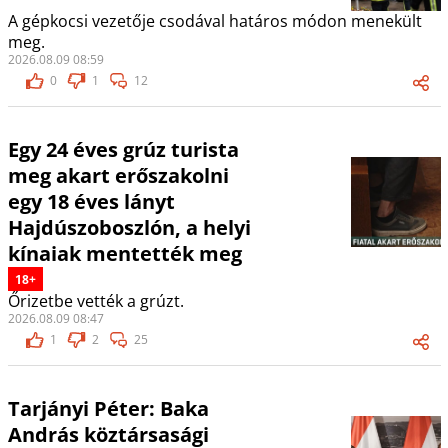
A gépkocsi vezetője csodával határos módon menekült
meg.
2026.08.09 08:59
0
1
12
Egy 24 éves grúz turista
meg akart erőszakolni
egy 18 éves lányt
Hajdúszoboszlón, a helyi
kínaiak mentették meg
18+
Őrizetbe vették a grúzt.
2026.08.09 08:47
1
2
25
Tarjányi Péter: Baka
András köztársasági