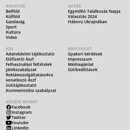
ROVATOK
AKTÁK
Belföld
Egymillió Találkozás Napja
Külföld
Választás 2024
Gazdaság
Háború Ukrajnában
Sport
Kultúra
Videó
JOG
KAPCSOLAT
Adatvédelmi tájékoztató
Gyakori kérdések
Előfizetői Ászf
Impresszum
Felhasználási feltételek
Médiaajánlat
Játékszabályzat
Sütibeállítások
Reklámszolgáltatásokra
vonatkozó Ászf
Sütitájékoztató
Kommentelési szabályzat
KÖVESS MINKET
Facebook
Instagram
Twitter
Youtube
LinkedIn