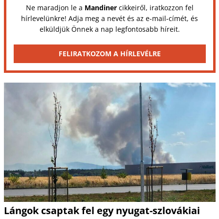
Ne maradjon le a
Mandiner
cikkeiről, iratkozzon fel
hírlevelünkre! Adja meg a nevét és az e-mail-címét, és
elküldjük Önnek a nap legfontosabb híreit.
FELIRATKOZOM A HÍRLEVÉLRE
Lángok csaptak fel egy nyugat-szlovákiai