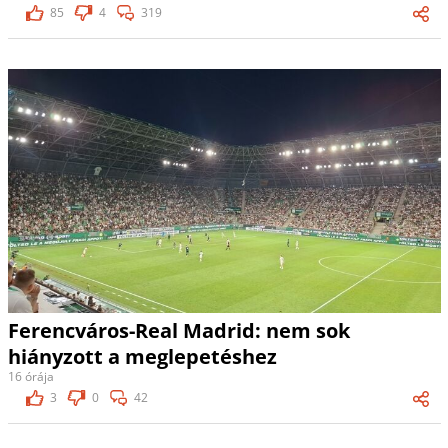
85
4
319
Ferencváros-Real Madrid: nem sok
hiányzott a meglepetéshez
16 órája
3
0
42