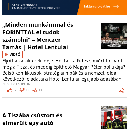
„Minden munkámmal és
FORINTTAL el tudok
számolni” – Menczer
Tamás | Hotel Lentulai
VIDEÓ
Eljött a karakterek ideje. Hol tart a Fidesz, miért torpant
meg a Tisza, és meddig építhető Magyar Péter politikája?
Belső konfliktusok, stratégiai hibák és a nemzeti oldal
következő feladatai a Hotel Lentulai legújabb adásában.
2026.08.09 09:06
7
0
11
A Tiszába csúszott és
elmerült egy autó