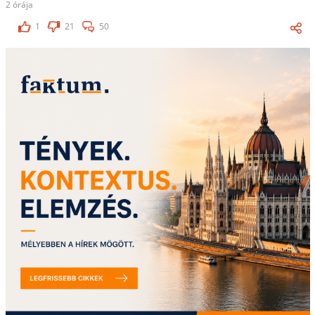
2 órája
1
21
50