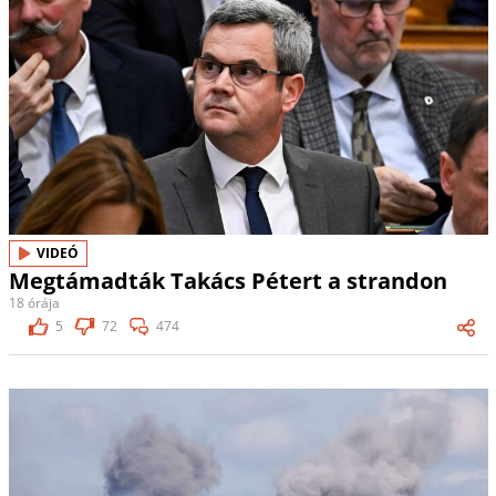
VIDEÓ
Megtámadták Takács Pétert a strandon
18 órája
5
72
474