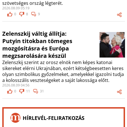
szövetséges ország légterét.
2026.08.09 05:19
0
8
9
Zelenszkij váltig állítja:
Putyin titokban tömeges
mozgósításra és Európa
megzsarolására készül
Zelenszkij szerint az orosz elnök nem képes katonai
sikereket elérni Ukrajnában, ezért kétségbeesetten keres
olyan szimbolikus győzelmeket, amelyekkel igazolni tudja
a kolosszális veszteségeket a saját lakossága előtt.
2026.08.09 04:56
0
11
31
HÍRLEVÉL-FELIRATKOZÁS