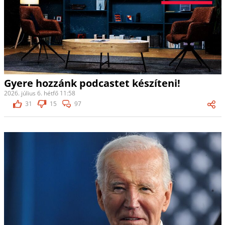
Gyere hozzánk podcastet készíteni!
2026. július 6. hétfő 11:58
31
15
97