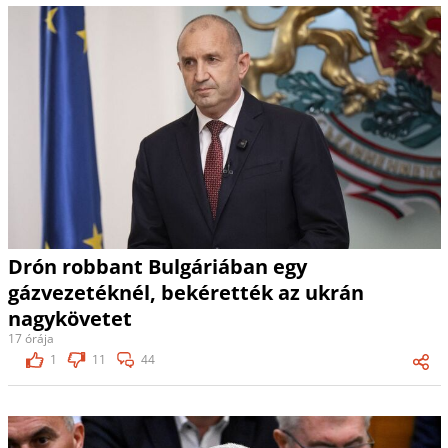
Drón robbant Bulgáriában egy
gázvezetéknél, bekérették az ukrán
nagykövetet
17 órája
1
11
44