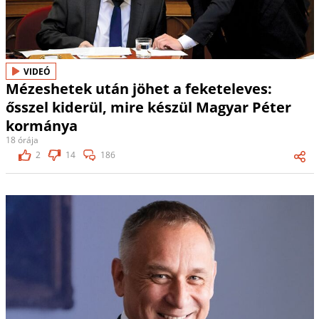
VIDEÓ
Mézeshetek után jöhet a feketeleves:
ősszel kiderül, mire készül Magyar Péter
kormánya
18 órája
2
14
186