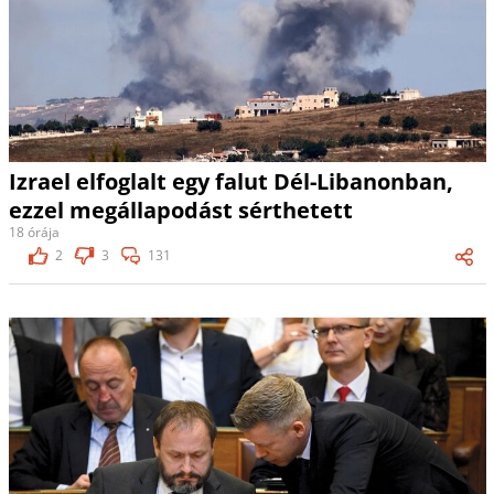
Izrael elfoglalt egy falut Dél-Libanonban,
ezzel megállapodást sérthetett
18 órája
2
3
131