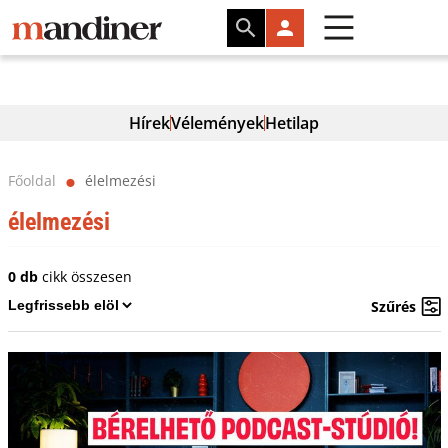
Hírek
Vélemények
Hetilap
Főoldal
élelmezési
⬤
élelmezési
0 db
cikk összesen
Szűrés