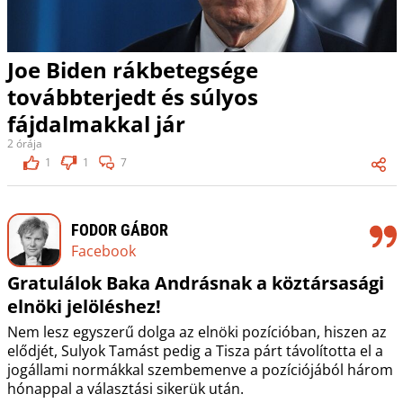
Joe Biden rákbetegsége
továbbterjedt és súlyos
fájdalmakkal jár
2 órája
1
1
7
FODOR GÁBOR
Facebook
Gratulálok Baka Andrásnak a köztársasági
elnöki jelöléshez!
Nem lesz egyszerű dolga az elnöki pozícióban, hiszen az
elődjét, Sulyok Tamást pedig a Tisza párt távolította el a
jogállami normákkal szembemenve a pozíciójából három
hónappal a választási sikerük után.