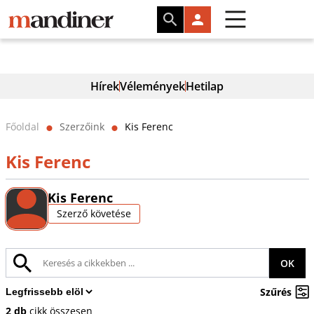
Hírek
Vélemények
Hetilap
Főoldal
Szerzőink
Kis Ferenc
⬤
⬤
Kis Ferenc
Kis Ferenc
Szerző követése
OK
Szűrés
2 db
cikk összesen