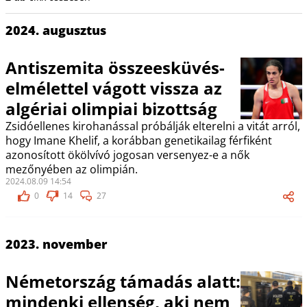
2024. augusztus
Antiszemita összeesküvés-
elmélettel vágott vissza az
algériai olimpiai bizottság
Zsidóellenes kirohanással próbálják elterelni a vitát arról,
hogy Imane Khelif, a korábban genetikailag férfiként
azonosított ökölvívó jogosan versenyez-e a nők
mezőnyében az olimpián.
2024.08.09 14:54
0
14
27
2023. november
Németország támadás alatt:
mindenki ellenség, aki nem