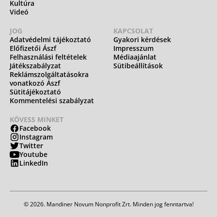
Kultúra
Videó
JOG
KAPCSOLAT
Adatvédelmi tájékoztató
Gyakori kérdések
Előfizetői Ászf
Impresszum
Felhasználási feltételek
Médiaajánlat
Játékszabályzat
Sütibeállítások
Reklámszolgáltatásokra
vonatkozó Ászf
Sütitájékoztató
Kommentelési szabályzat
KÖVESS MINKET
Facebook
Instagram
Twitter
Youtube
LinkedIn
© 2026. Mandiner Novum Nonprofit Zrt. Minden jog fenntartva!