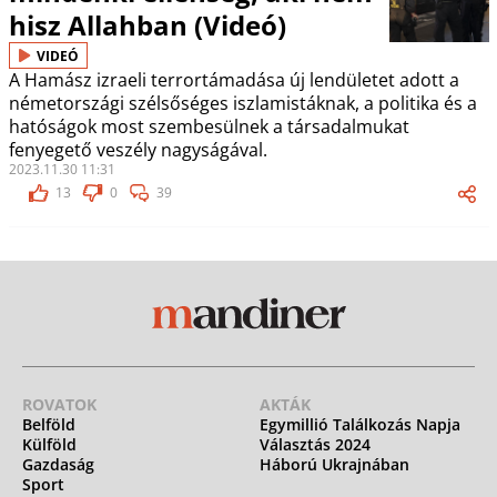
hisz Allahban (Videó)
VIDEÓ
A Hamász izraeli terrortámadása új lendületet adott a
németországi szélsőséges iszlamistáknak, a politika és a
hatóságok most szembesülnek a társadalmukat
fenyegető veszély nagyságával.
2023.11.30 11:31
13
0
39
ROVATOK
AKTÁK
Belföld
Egymillió Találkozás Napja
Külföld
Választás 2024
Gazdaság
Háború Ukrajnában
Sport