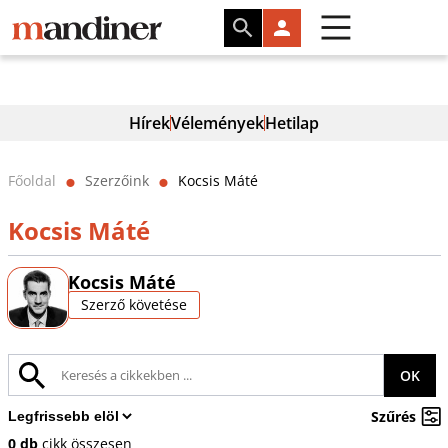
Hírek
Vélemények
Hetilap
Főoldal
Szerzőink
Kocsis Máté
⬤
⬤
Kocsis Máté
Kocsis Máté
Szerző követése
OK
Szűrés
0 db
cikk összesen