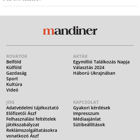
ROVATOK
AKTÁK
Belföld
Egymillió Találkozás Napja
Külföld
Választás 2024
Gazdaság
Háború Ukrajnában
Sport
Kultúra
Videó
JOG
KAPCSOLAT
Adatvédelmi tájékoztató
Gyakori kérdések
Előfizetői Ászf
Impresszum
Felhasználási feltételek
Médiaajánlat
Játékszabályzat
Sütibeállítások
Reklámszolgáltatásokra
vonatkozó Ászf