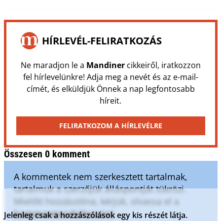
HÍRLEVÉL-FELIRATKOZÁS
Ne maradjon le a
Mandiner
cikkeiről, iratkozzon
fel hírlevelünkre! Adja meg a nevét és az e-mail-
címét, és elküldjük Önnek a nap legfontosabb
híreit.
FELIRATKOZOM A HÍRLEVÉLRE
Összesen 0 komment
A kommentek nem szerkesztett tartalmak,
tartalmuk a szerzőjük álláspontját tükrözi.
Mielőtt hozzászólna, kérjük, olvassa el a
kommentszabályzatot
.
Jelenleg csak a hozzászólások egy kis részét látja.