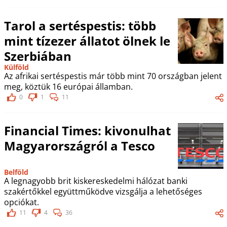
Tarol a sertéspestis: több
mint tízezer állatot ölnek le
Szerbiában
Külföld
Az afrikai sertéspestis már több mint 70 országban jelent
meg, köztük 16 európai államban.
0
1
11
Financial Times: kivonulhat
Magyarországról a Tesco
Belföld
A legnagyobb brit kiskereskedelmi hálózat banki
szakértőkkel együttműködve vizsgálja a lehetőséges
opciókat.
11
4
36