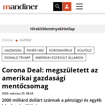
Hírek
Vélemények
Hetilap
Főoldal
Külföld
⬤
GAZDASÁG
FEHÉR HÁZ
KORONAVÍRUS
KÜLFÖLD
DONALD TRUMP
AMERIKAI EGYESÜLT ÁLLAMOK
Corona Deal: megszületett az
amerikai gazdasági
mentőcsomag
2020. március 25. 08:24
2000 milliárd dollárt szánnak a pénzügyi és egyéb