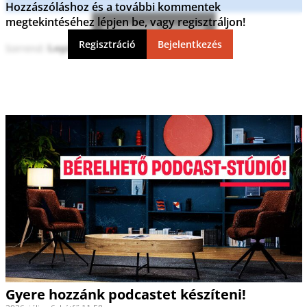
Hozzászóláshoz és a további kommentek
megtekintéséhez lépjen be, vagy regisztráljon!
Kommentek frissítése
Regisztráció
Bejelentkezés
Sorrend:
Gyere hozzánk podcastet készíteni!