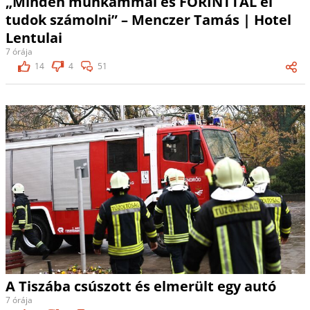
„Minden munkámmal és FORINTTAL el
tudok számolni” – Menczer Tamás | Hotel
Lentulai
7 órája
14
4
51
A Tiszába csúszott és elmerült egy autó
7 órája