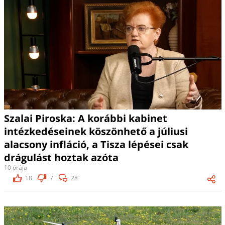
Szalai Piroska: A korábbi kabinet
intézkedéseinek köszönhető a júliusi
alacsony infláció, a Tisza lépései csak
drágulást hoztak azóta
10 órája
18
7
28