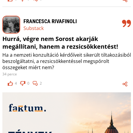
FRANCESCA RIVAFINOLI
Substack
Hurrá, végre nem Sorost akarják
megállítani, hanem a rezsicsökkentést!
Ha a nemzeti konzultáció kérdőíveit sikerült tiltakozásiból
beszolgáltatni, a rezsicsökkentéssel megspórolt
összegeket miért nem?
34 perce
4
0
2