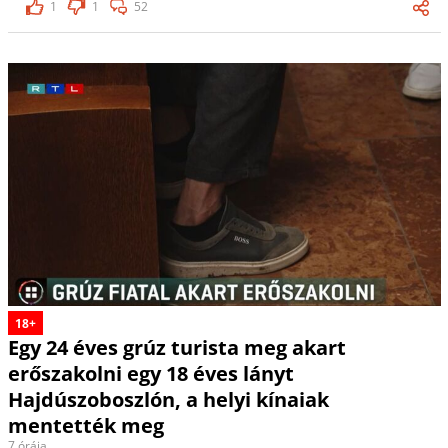
1
1
52
18+
Egy 24 éves grúz turista meg akart
erőszakolni egy 18 éves lányt
Hajdúszoboszlón, a helyi kínaiak
mentették meg
7 órája