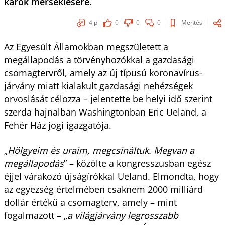
károk mérséklésére.
4
p
0
0
0
Mentés
Az Egyesült Államokban megszületett a
megállapodás a törvényhozókkal a gazdasági
csomagtervről, amely az új típusú koronavírus-
járvány miatt kialakult gazdasági nehézségek
orvoslását célozza – jelentette be helyi idő szerint
szerda hajnalban Washingtonban Eric Ueland, a
Fehér Ház jogi igazgatója.
„
Hölgyeim és uraim, megcsináltuk. Megvan a
megállapodás
” – közölte a kongresszusban egész
éjjel várakozó újságírókkal Ueland. Elmondta, hogy
az egyezség értelmében csaknem 2000 milliárd
dollár értékű a csomagterv, amely – mint
fogalmazott – „
a világjárvány legrosszabb