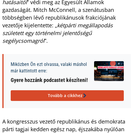
hatásaitól
” védi meg az Egyesült Államok
gazdaságát. Mitch McConnell, a szenátusban
többségben lévő republikánusok frakciójának
vezetője kijelentette: „
kétpárti megállapodás
született egy történelmi jelentőségű
segélycsomagról
”.
Miközben Ön ezt olvassa, valaki máshol
már kattintott erre:
Gyere hozzánk podcastet készíteni!
Tovább a cikkhez
A kongresszus vezető republikánus és demokrata
párti tagjai kedden egész nap, éjszakába nyúlóan