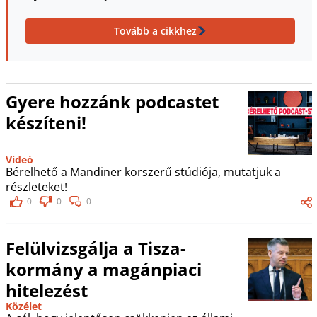
Tovább a cikkhez
Gyere hozzánk podcastet
készíteni!
Videó
Bérelhető a Mandiner korszerű stúdiója, mutatjuk a
részleteket!
0
0
0
Felülvizsgálja a Tisza-
kormány a magánpiaci
hitelezést
Közélet