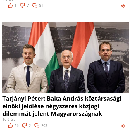
1
7
81
Tarjányi Péter: Baka András köztársasági
elnöki jelölése négyszeres közjogi
dilemmát jelent Magyarországnak
10 órája
26
2
203