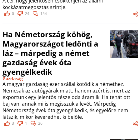
A cél, hogy jelentősen csökkenjen az állami
kockázatmegosztás szintje.
0
24
154
Ha Németország köhög,
Magyarországot ledönti a
láz – márpedig a német
gazdaság évek óta
gyengélkedik
Gazdaság
A magyar gazdaság ezer szállal kötődik a némethez.
Nemcsak az autógyárak miatt, hanem azért is, mert az
exportunk egy jelentős része oda áramlik. Ha tehát ott
baj van, annak mi is megisszuk a levét. Márpedig
Németország évek óta gyengélkedik, és egyelőre nem
látszik, mikor keveredhet ki belőle.
3
1
26