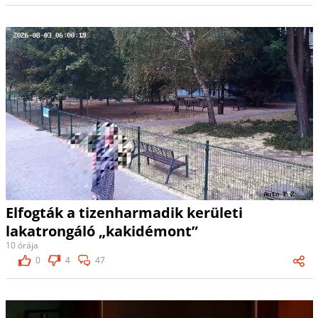
Elfogták a tizenharmadik kerületi
lakatrongáló „kakidémont”
10 órája
0
4
47