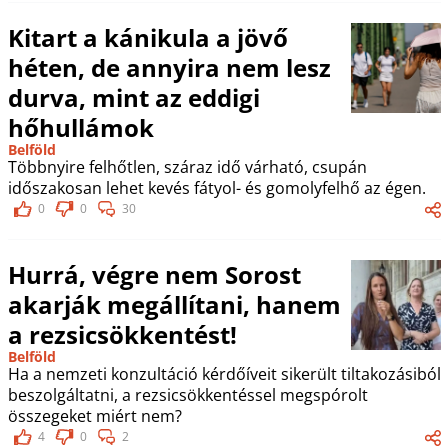
Kitart a kánikula a jövő
héten, de annyira nem lesz
durva, mint az eddigi
hőhullámok
Belföld
Többnyire felhőtlen, száraz idő várható, csupán
időszakosan lehet kevés fátyol- és gomolyfelhő az égen.
0
0
30
Hurrá, végre nem Sorost
akarják megállítani, hanem
a rezsicsökkentést!
Belföld
Ha a nemzeti konzultáció kérdőíveit sikerült tiltakozásiból
beszolgáltatni, a rezsicsökkentéssel megspórolt
összegeket miért nem?
4
0
2