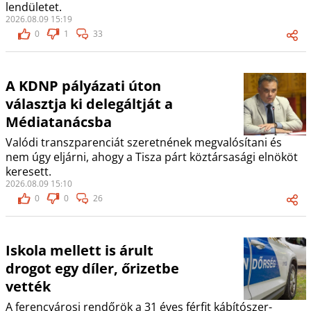
lendületet.
2026.08.09 15:19
0
1
33
A KDNP pályázati úton
választja ki delegáltját a
Médiatanácsba
Valódi transzparenciát szeretnének megvalósítani és
nem úgy eljárni, ahogy a Tisza párt köztársasági elnököt
keresett.
2026.08.09 15:10
0
0
26
Iskola mellett is árult
drogot egy díler, őrizetbe
vették
A ferencvárosi rendőrök a 31 éves férfit kábítószer-