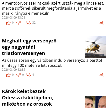
A mentőorvos szerint csak azért úszták meg a lincselést,
mert a sofőrnek sikerült megfordítania a járművet és a
másik irányba elmenekülni.
2026.08.09 13:08
0
1
32
Meghalt egy versenyző
egy nagyatádi
triatlonversenyen
Az úszás során egy váltóban induló versenyző a parttól
mintegy 100 méterre lett rosszul.
2026.08.09 12:35
0
0
4
Károk keletkeztek
Odessza kikötőjében,
miközben az oroszok