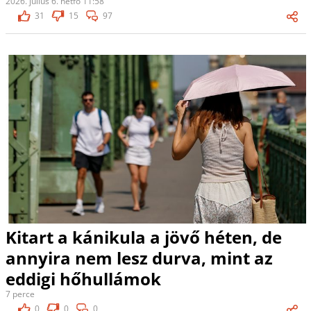
2026. július 6. hétfő 11:58
31
15
97
Kitart a kánikula a jövő héten, de
annyira nem lesz durva, mint az
eddigi hőhullámok
7 perce
0
0
0