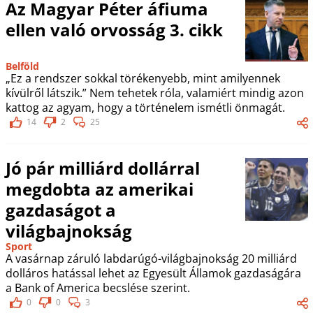
Az Magyar Péter áfiuma
ellen való orvosság 3. cikk
Belföld
„Ez a rendszer sokkal törékenyebb, mint amilyennek
kívülről látszik.” Nem tehetek róla, valamiért mindig azon
kattog az agyam, hogy a történelem ismétli önmagát.
14
2
25
Jó pár milliárd dollárral
megdobta az amerikai
gazdaságot a
világbajnokság
Sport
A vasárnap záruló labdarúgó-világbajnokság 20 milliárd
dolláros hatással lehet az Egyesült Államok gazdaságára
a Bank of America becslése szerint.
0
0
3