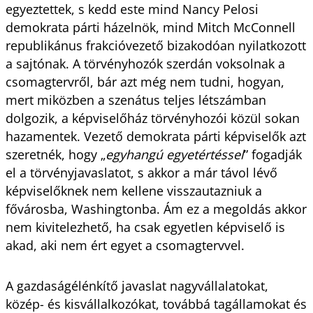
egyeztettek, s kedd este mind Nancy Pelosi
demokrata párti házelnök, mind Mitch McConnell
republikánus frakcióvezető bizakodóan nyilatkozott
a sajtónak. A törvényhozók szerdán voksolnak a
csomagtervről, bár azt még nem tudni, hogyan,
mert miközben a szenátus teljes létszámban
dolgozik, a képviselőház törvényhozói közül sokan
hazamentek. Vezető demokrata párti képviselők azt
szeretnék, hogy „
egyhangú egyetértéssel
” fogadják
el a törvényjavaslatot, s akkor a már távol lévő
képviselőknek nem kellene visszautazniuk a
fővárosba, Washingtonba. Ám ez a megoldás akkor
nem kivitelezhető, ha csak egyetlen képviselő is
akad, aki nem ért egyet a csomagtervvel.
A gazdaságélénkítő javaslat nagyvállalatokat,
közép- és kisvállalkozókat, továbbá tagállamokat és