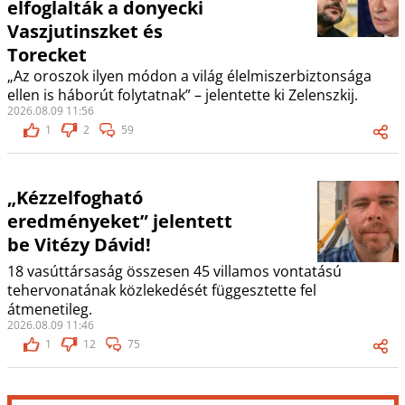
elfoglalták a donyecki
Vaszjutinszket és
Torecket
„Az oroszok ilyen módon a világ élelmiszerbiztonsága
ellen is háborút folytatnak” – jelentette ki Zelenszkij.
2026.08.09 11:56
1
2
59
„Kézzelfogható
eredményeket” jelentett
be Vitézy Dávid!
18 vasúttársaság összesen 45 villamos vontatású
tehervonatának közlekedését függesztette fel
átmenetileg.
2026.08.09 11:46
1
12
75