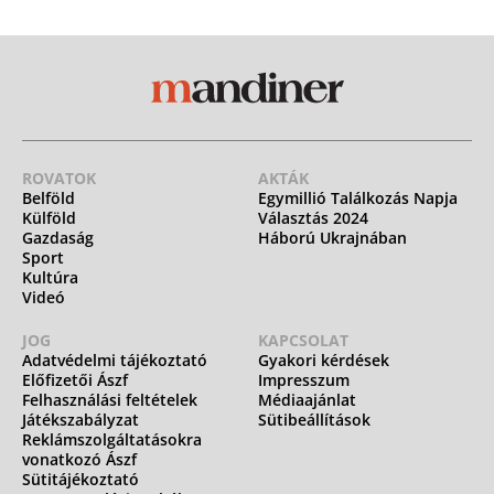
ROVATOK
AKTÁK
Belföld
Egymillió Találkozás Napja
Külföld
Választás 2024
Gazdaság
Háború Ukrajnában
Sport
Kultúra
Videó
JOG
KAPCSOLAT
Adatvédelmi tájékoztató
Gyakori kérdések
Előfizetői Ászf
Impresszum
Felhasználási feltételek
Médiaajánlat
Játékszabályzat
Sütibeállítások
Reklámszolgáltatásokra
vonatkozó Ászf
Sütitájékoztató