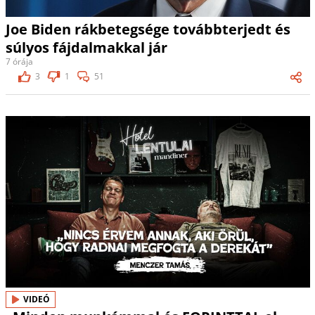
Joe Biden rákbetegsége továbbterjedt és
súlyos fájdalmakkal jár
7 órája
3
1
51
VIDEÓ