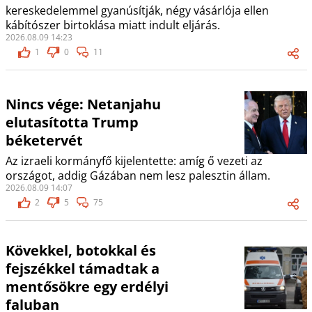
kereskedelemmel gyanúsítják, négy vásárlója ellen
kábítószer birtoklása miatt indult eljárás.
2026.08.09 14:23
1
0
11
Nincs vége: Netanjahu
elutasította Trump
béketervét
Az izraeli kormányfő kijelentette: amíg ő vezeti az
országot, addig Gázában nem lesz palesztin állam.
2026.08.09 14:07
2
5
75
Kövekkel, botokkal és
fejszékkel támadtak a
mentősökre egy erdélyi
faluban