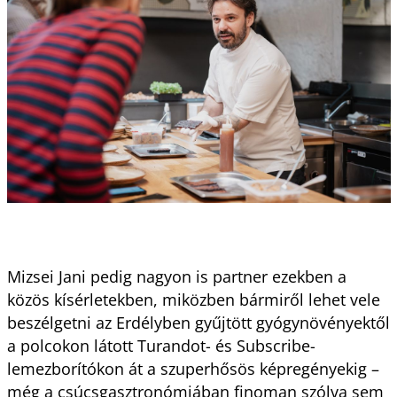
Mizsei Jani pedig nagyon is partner ezekben a
közös kísérletekben, miközben bármiről lehet vele
beszélgetni az Erdélyben gyűjtött gyógynövényektől
a polcokon látott Turandot- és Subscribe-
lemezborítókon át a szuperhősös képregényekig –
még a csúcsgasztronómiában finoman szólva sem