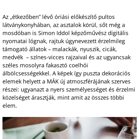
Az „étkezőben” lévő óriási előkészítő pultos
látványkonyhában, az asztalok körül, sőt még a
mosdóban is Simon Iddol képzőművész digitális
nyomatai lógnak, rajtuk úgynevezett érzelmileg
támogató állatok – malackák, nyuszik, cicák,
medvék – színes-vicces rajzaival és az ugyancsak
széles mosolyra fakasztó coelhói
álbölcsességekkel. A képek így puszta dekorációs
elemek helyett a MÁK új atmoszférájának szerves
részei: ugyanazt a nyers személyességet és érzelmi
közelséget árasztják, mint amit az összes többi
elem.