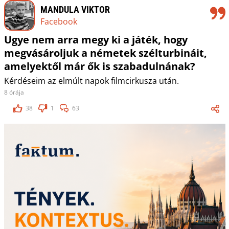
MANDULA VIKTOR
Facebook
Ugye nem arra megy ki a játék, hogy
megvásároljuk a németek szélturbináit,
amelyektől már ők is szabadulnának?
Kérdéseim az elmúlt napok filmcirkusza után.
8 órája
38
1
63