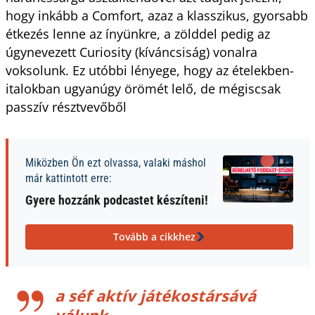
hogy inkább a Comfort, azaz a klasszikus, gyorsabb
étkezés lenne az ínyünkre, a zölddel pedig az
úgynevezett Curiosity (kíváncsiság) vonalra
voksolunk. Ez utóbbi lényege, hogy az ételekben-
italokban ugyanúgy örömét lelő, de mégiscsak
passzív résztvevőből
Miközben Ön ezt olvassa, valaki máshol
már kattintott erre:
Gyere hozzánk podcastet készíteni!
Tovább a cikkhez
a séf aktív játékostársává
válunk.