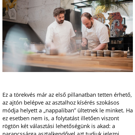
Ez a törekvés már az első pillanatban tetten érhető,
az ajtón belépve az asztalhoz kísérés szokásos
módja helyett a „nappaliban” ültetnek le minket. Ha
ez esetben nem is, a folytatást illetően viszont
rögtön két választási lehetőségünk is akad: a
narancssárga asztalkendővel azt tudjuk jelezni,