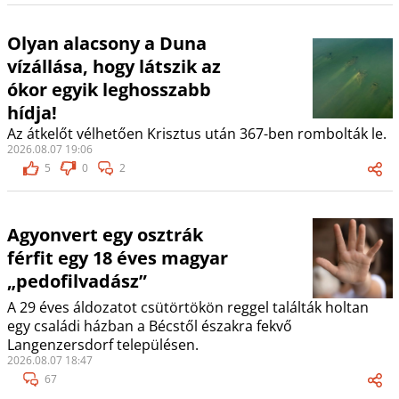
Olyan alacsony a Duna
vízállása, hogy látszik az
ókor egyik leghosszabb
hídja!
Az átkelőt vélhetően Krisztus után 367-ben rombolták le.
2026.08.07 19:06
5
0
2
Agyonvert egy osztrák
férfit egy 18 éves magyar
„pedofilvadász”
A 29 éves áldozatot csütörtökön reggel találták holtan
egy családi házban a Bécstől északra fekvő
Langenzersdorf településen.
2026.08.07 18:47
67