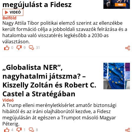
megújulást a Fidesz
VIDEÓ
Belföld
Nagy Attila Tibor politikai elemző szerint az ellenzékbe
került formáció célja a jobboldali szavazók felrázása és a
hatalomba való visszatérés legkésőbb a 2030-as
választáson.
0
9
31
„Globalista NER”,
nagyhatalmi játszma? –
Kiszelly Zoltán és Robert C.
Castel a Stratégában
Videó
A Trump elleni merényletkísérlet amatőr biztonsági
hibáitól és az iráni olajháborútól kezdve, a Fidesz
megújulásán át egészen a Trumpot másoló Magyar
Péterig.
4
1
8