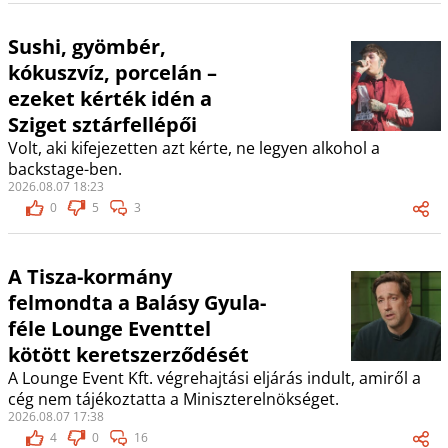
Sushi, gyömbér,
kókuszvíz, porcelán –
ezeket kérték idén a
Sziget sztárfellépői
Volt, aki kifejezetten azt kérte, ne legyen alkohol a
backstage-ben.
2026.08.07 18:23
0
5
3
A Tisza-kormány
felmondta a Balásy Gyula-
féle Lounge Eventtel
kötött keretszerződését
A Lounge Event Kft. végrehajtási eljárás indult, amiről a
cég nem tájékoztatta a Miniszterelnökséget.
2026.08.07 17:38
4
0
16