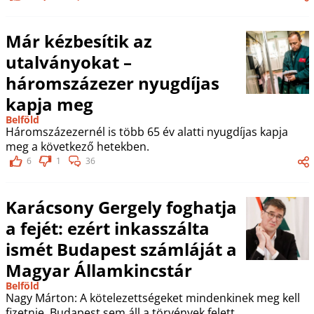
Már kézbesítik az
utalványokat –
háromszázezer nyugdíjas
kapja meg
Belföld
Háromszázezernél is több 65 év alatti nyugdíjas kapja
meg a következő hetekben.
6
1
36
Karácsony Gergely foghatja
a fejét: ezért inkasszálta
ismét Budapest számláját a
Magyar Államkincstár
Belföld
Nagy Márton: A kötelezettségeket mindenkinek meg kell
fizetnie, Budapest sem áll a törvények felett.