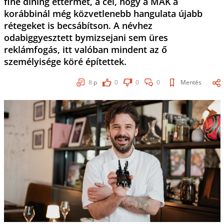
fine dining éttermét, a cél, hogy a MÁK a
korábbinál még közvetlenebb hangulata újabb
rétegeket is becsábítson. A névhez
odabiggyesztett bymizsejani sem üres
reklámfogás, itt valóban mindent az ő
személyisége köré építettek.
8
p
0
0
0
Mentés