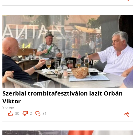
Szerbiai trombitafesztiválon lazít Orbán
Viktor
9 órája
30
2
81