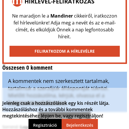
HÍRLEVÉL-FELIRATKOZÁS
Ne maradjon le a
Mandiner
cikkeiről, iratkozzon
fel hírlevelünkre! Adja meg a nevét és az e-mail-
címét, és elküldjük Önnek a nap legfontosabb
híreit.
FELIRATKOZOM A HÍRLEVÉLRE
Összesen 0 komment
A kommentek nem szerkesztett tartalmak,
tartalmuk a szerzőjük álláspontját tükrözi.
Mielőtt hozzászólna, kérjük, olvassa el a
kommentszabályzatot
.
Jelenleg csak a hozzászólások egy kis részét látja.
Hozzászóláshoz és a további kommentek
megtekintéséhez lépjen be, vagy regisztráljon!
Kommentek frissítése
Regisztráció
Bejelentkezés
Sorrend: