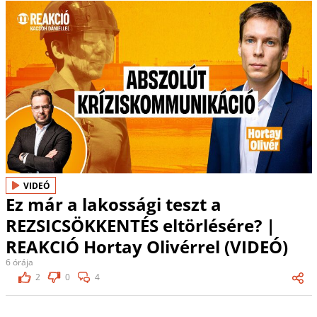
VIDEÓ
Ez már a lakossági teszt a
REZSICSÖKKENTÉS eltörlésére? |
REAKCIÓ Hortay Olivérrel (VIDEÓ)
6 órája
2
0
4