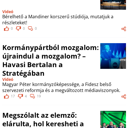
Videó
Bérelhető a Mandiner korszerű stúdiója, mutatjuk a
részleteket!
0
0
0
Kormánypártból mozgalom:
újraindul a mozgalom? –
Havasi Bertalan a
Stratégában
Videó
Magyar Péter kormányzóképessége, a Fidesz belső
szervezeti reformja és a megváltozott médiaviszonyok.
17
4
19
Megszólalt az elemző:
elárulta, hol keresheti a