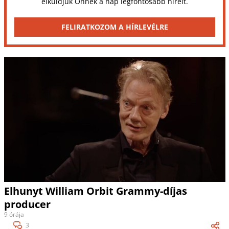
elküldjük Önnek a nap legfontosabb híreit.
FELIRATKOZOM A HÍRLEVÉLRE
Elhunyt William Orbit Grammy-díjas
producer
9 órája
3