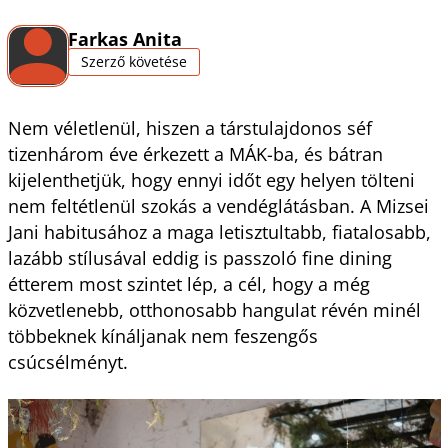
Farkas Anita
Szerző követése
Nem véletlenül, hiszen a társtulajdonos séf
tizenhárom éve érkezett a MÁK-ba, és bátran
kijelenthetjük, hogy ennyi időt egy helyen tölteni
nem feltétlenül szokás a vendéglátásban. A Mizsei
Jani habitusához a maga letisztultabb, fiatalosabb,
lazább stílusával eddig is passzoló fine dining
étterem most szintet lép, a cél, hogy a még
közvetlenebb, otthonosabb hangulat révén minél
többeknek kínáljanak nem feszengős
csúcsélményt.