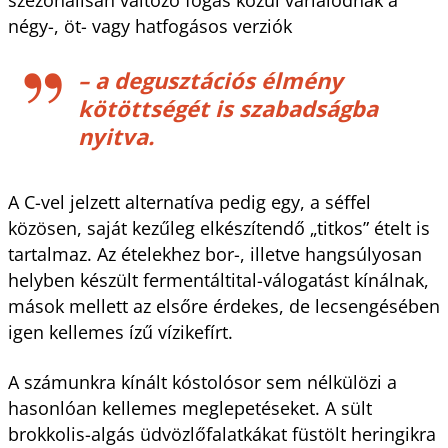
négy-, öt- vagy hatfogásos verziók
– a degusztációs élmény
kötöttségét is szabadságba
nyitva.
A C-vel jelzett alternatíva pedig egy, a séffel
közösen, saját kezűleg elkészítendő „titkos” ételt is
tartalmaz. Az ételekhez bor-, illetve hangsúlyosan
helyben készült fermentáltital-válogatást kínálnak,
mások mellett az elsőre érdekes, de lecsengésében
igen kellemes ízű vízikefírt.
A számunkra kínált kóstolósor sem nélkülözi a
hasonlóan kellemes meglepetéseket. A sült
brokkolis-algás üdvözlőfalatkákat füstölt heringikra