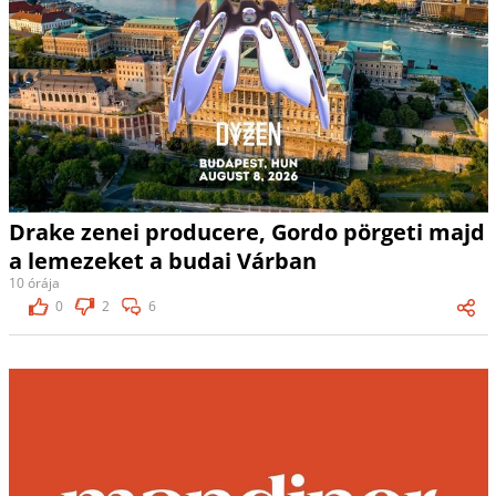
Drake zenei producere, Gordo pörgeti majd
a lemezeket a budai Várban
10 órája
0
2
6