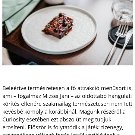
Beleértve természetesen a fő attrakció menüsort is,
ami – fogalmaz Mizsei Jani – az oldottabb hangulati
körítés ellenére szakmailag természetesen nem lett
kevésbé komoly a korábbinál. Magunk részéről a
Curiosity esetében ezt abszolút meg tudjuk
erősíteni. Először is folytatódik a játék: tizenegy,
szezonálisan változó fogás közül variálódnak a