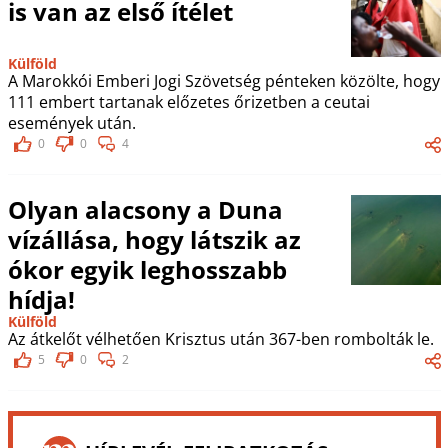
is van az első ítélet
Külföld
A Marokkói Emberi Jogi Szövetség pénteken közölte, hogy
111 embert tartanak előzetes őrizetben a ceutai
események után.
0
0
4
Olyan alacsony a Duna
vízállása, hogy látszik az
ókor egyik leghosszabb
hídja!
Külföld
Az átkelőt vélhetően Krisztus után 367-ben rombolták le.
5
0
2