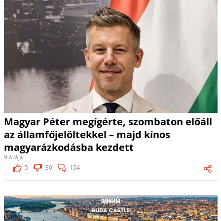
Magyar Péter megígérte, szombaton előáll
az államfőjelöltekkel – majd kínos
magyarázkodásba kezdett
9 órája
5
30
154