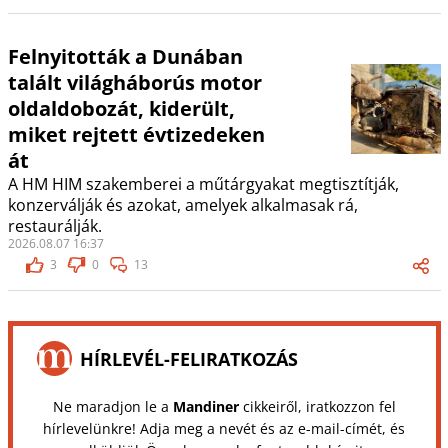
Felnyitották a Dunában
talált világháborús motor
oldaldobozát, kiderült,
miket rejtett évtizedeken
át
A HM HIM szakemberei a műtárgyakat megtisztítják,
konzerválják és azokat, amelyek alkalmasak rá,
restaurálják.
2026.08.07 16:37
3
0
13
HÍRLEVÉL-FELIRATKOZÁS
Ne maradjon le a
Mandiner
cikkeiről, iratkozzon fel
hírlevelünkre! Adja meg a nevét és az e-mail-címét, és