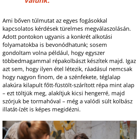
Ami bőven túlmutat az egyes fogásokkal
kapcsolatos kérdések türelmes megválaszolásán.
Adott pontokon ugyanis a konkrét alkotási
folyamatokba is bevonódhatunk; sosem
gondoltam volna például, hogy egyszer
többedmagammal répakolbászt készítek majd. Igaz
azt sem, hogy ilyen étel létezik, ráadásul nemcsak
hogy nagyon finom, de a szénfekete, téglalap
alakúra kilapult főtt-füstölt-szárított répa mint alap
– ezt töltjük meg, alakítjuk kicsi hengerré, majd
szórjuk be tormahóval – még a valódi sült kolbász
illatát-ízét is képes megidézni.