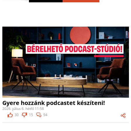
Gyere hozzánk podcastet készíteni!
2026. július 6. hétfő 11:58
30
15
94