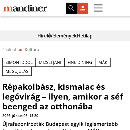
Hírek
Vélemények
Hetilap
Főoldal
Kultúra
⬤
SIMON IDDOL
MIZSEI JANI
FINE DINING
MÁK
MEGÚJULÁS
Répakolbász, kismalac és
legóvirág – ilyen, amikor a séf
beenged az otthonába
2026. június 03. 15:20
Újrafazonírozták Budapest egyik legismertebb