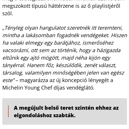
megszokott típusú háttérzene is az ő playlistjéről
szól.
„
Tényleg olyan hangulatot szeretnék itt teremteni,
mintha a lakásomban fogadnék vendégeket. Hiszen
ha valaki elmegy egy barátjához, ismerőséhez
vacsorázni, ott sem az történik, hogy a házigazda
eltűnik egy ajtó mögött, majd néha kijön egy
tányérral. Hanem főz, készülődik, zenét választ,
társalog, valamilyen minőségében jelen van egész
este”
– magyarázza az új koncepció lényegét a
Michelin Young Chef díjas vendéglátó.
A megújult belső teret szintén ehhez az
elgondoláshoz szabták.