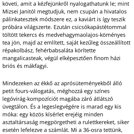
követi, amit a kézfejünkről nyalogathatunk le; mint
Mizsei Janitól megtudjuk, nem csupán a hivatalos
pálinkatesztek módszere ez, a kaviárt is így teszik
próbára világszerte. Ezután csicsókapástétommal
töltött tekercs és medvehagymaolajos-köményes
tea jön, majd az említett, saját kezűleg összeállított
répakolbász, fehérbabsaláta körítette
mangalicasteak, végül elképesztően finom házi
briós és mákfagyi.
Mindezeken az ékkő az aprósüteményekből álló
petit fours-válogatás, méghozzá egy színes
legóvirág-kompozíciót magába záró átlátszó
üvegtálon. És a legeslegvégére is marad egy kis
móka: egy közös kísérlet erejéig minden
asztaltársaság megpörgetheti a rulettkereket, siker
esetén lefelezve a számlát. Mi a 36-osra tettünk,