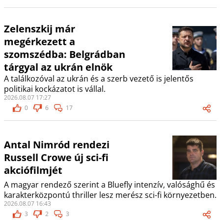
Zelenszkij már
megérkezett a
szomszédba: Belgrádban
tárgyal az ukrán elnök
A találkozóval az ukrán és a szerb vezető is jelentős
politikai kockázatot is vállal.
2026.08.07 17:27
0
6
17
Antal Nimród rendezi
Russell Crowe új sci-fi
akciófilmjét
A magyar rendező szerint a Bluefly intenzív, valósághű és
karakterközpontú thriller lesz merész sci-fi környezetben.
2026.08.07 16:43
3
2
3