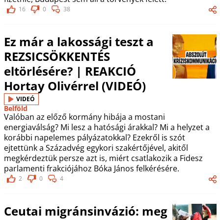
16
0
38
Ez már a lakossági teszt a
REZSICSÖKKENTÉS
eltörlésére? | REAKCIÓ
Hortay Olivérrel (VIDEÓ)
VIDEÓ
Belföld
Valóban az előző kormány hibája a mostani
energiaválság? Mi lesz a hatósági árakkal? Mi a helyzet a
korábbi napelemes pályázatokkal? Ezekről is szót
ejtettünk a Századvég egykori szakértőjével, akitől
megkérdeztük persze azt is, miért csatlakozik a Fidesz
parlamenti frakciójához Bóka János felkérésére.
2
0
4
Ceutai migránsinvázió: meg