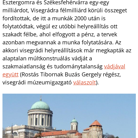
Esztergomra és Székesfehérvárra egy-egy
milliárdot, Visegrádra félmilliárd körüli összeget
fordítottak, de itt a munkák 2000 után is
folytatódtak, végül ez utóbbi helyreállítás ott
szakadt félbe, ahol elfogyott a pénz, a tervek
azonban megvannak a munka folytatására. Az
akkori visegrádi helyreállítások már megkapták az
alaptalan múltkonstruálás vádját a
szakmaiatlanság és tudománytalanság
vádjával
együtt
(Rostás Tibornak Buzás Gergely régész,
visegrádi múzeumigazgató
válaszolt
).