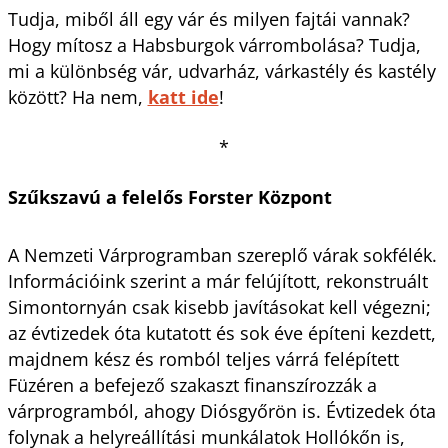
Tudja, miből áll egy vár és milyen fajtái vannak?
Hogy mítosz a Habsburgok várrombolása? Tudja,
mi a különbség vár, udvarház, várkastély és kastély
között? Ha nem,
katt ide
!
*
Szűkszavú a felelős Forster Központ
A Nemzeti Várprogramban szereplő várak sokfélék.
Információink szerint a már felújított, rekonstruált
Simontornyán csak kisebb javításokat kell végezni;
az évtizedek óta kutatott és sok éve építeni kezdett,
majdnem kész és romból teljes várrá felépített
Füzéren a befejező szakaszt finanszírozzák a
várprogramból, ahogy Diósgyőrön is. Évtizedek óta
folynak a helyreállítási munkálatok Hollókőn is,