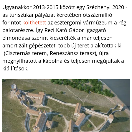
Ugyanakkor 2013-2015 között egy Széchenyi 2020 -
as turisztikai pályázat keretében ötszázmillió
forintot
költhetett
az esztergomi vármúzeum a régi
palotarészre. Így Rezi Kató Gábor igazgató
elmondása szerint kicserélték a már teljesen
amortizált gépészetet, több új teret alakítottak ki
(Ciszternás terem, Reneszánsz terasz), újra
megnyílhatott a kápolna és teljesen megújultak a
kiállítások.