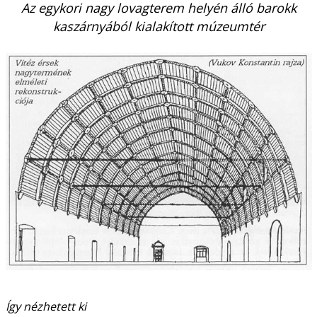
Az egykori nagy lovagterem helyén álló barokk
kaszárnyából kialakított múzeumtér
Így nézhetett ki