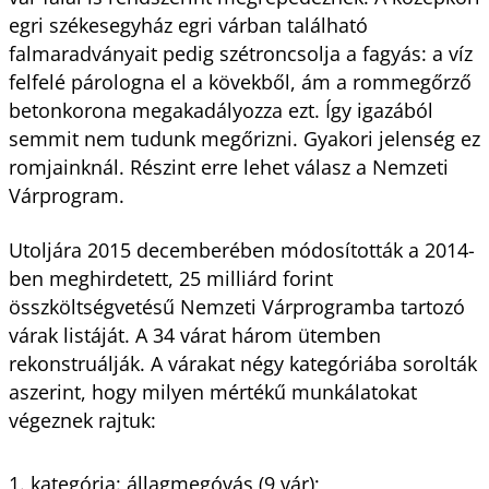
egri székesegyház egri várban található
falmaradványait pedig szétroncsolja a fagyás: a víz
felfelé párologna el a kövekből, ám a rommegőrző
betonkorona megakadályozza ezt. Így igazából
semmit nem tudunk megőrizni. Gyakori jelenség ez
romjainknál. Részint erre lehet válasz a Nemzeti
Várprogram.
Utoljára 2015 decemberében módosították a 2014-
ben meghirdetett, 25 milliárd forint
összköltségvetésű Nemzeti Várprogramba tartozó
várak listáját. A 34 várat három ütemben
rekonstruálják. A várakat négy kategóriába sorolták
aszerint, hogy milyen mértékű munkálatokat
végeznek rajtuk:
1. kategória: állagmegóvás (9 vár);