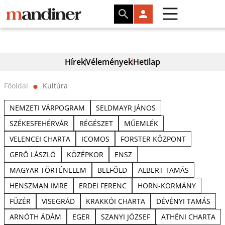
Hírek
Vélemények
Hetilap
Főoldal
Kultúra
⬤
NEMZETI VÁRPOGRAM
SELDMAYR JÁNOS
SZÉKESFEHÉRVÁR
RÉGÉSZET
MŰEMLÉK
VELENCEI CHARTA
ICOMOS
FORSTER KÖZPONT
GERŐ LÁSZLÓ
KÖZÉPKOR
ENSZ
MAGYAR TÖRTÉNELEM
BELFÖLD
ALBERT TAMÁS
HENSZMAN IMRE
ERDEI FERENC
HORN-KORMÁNY
FÜZÉR
VISEGRÁD
KRAKKÓI CHARTA
DÉVÉNYI TAMÁS
ARNÓTH ÁDÁM
EGER
SZANYI JÓZSEF
ATHÉNI CHARTA