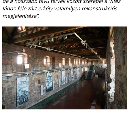
de a hosszabb távú tervek között szerepel a Vitéz
János-féle zárt erkély valamilyen rekonstrukciós
megjelenítése”.