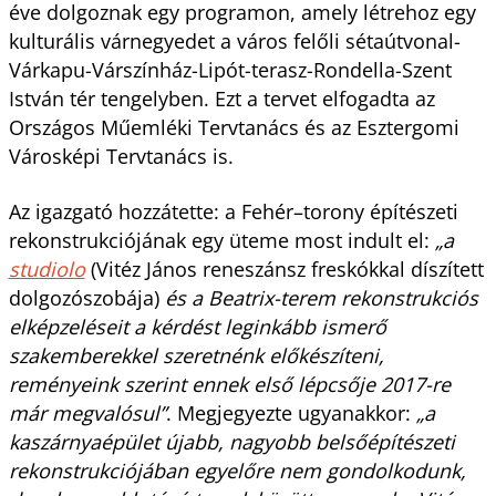
éve dolgoznak egy programon, amely létrehoz egy
kulturális várnegyedet a város felőli sétaútvonal-
Várkapu-Várszínház-Lipót-terasz-Rondella-Szent
István tér tengelyben. Ezt a tervet elfogadta az
Országos Műemléki Tervtanács és az Esztergomi
Városképi Tervtanács is.
Az igazgató hozzátette: a Fehér–torony építészeti
rekonstrukciójának egy üteme most indult el:
„a
studiolo
(Vitéz János reneszánsz freskókkal díszített
dolgozószobája)
és a Beatrix-terem rekonstrukciós
elképzeléseit a kérdést leginkább ismerő
szakemberekkel szeretnénk előkészíteni,
reményeink szerint ennek első lépcsője 2017-re
már megvalósul”
. Megjegyezte ugyanakkor:
„a
kaszárnyaépület újabb, nagyobb belsőépítészeti
rekonstrukciójában egyelőre nem gondolkodunk,