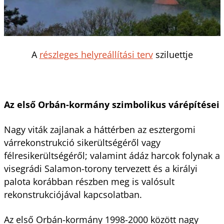
A
részleges helyreállítási terv
sziluettje
Az első Orbán-kormány szimbolikus várépítései
Nagy viták zajlanak a háttérben az esztergomi
várrekonstrukció sikerültségéről vagy
félresikerültségéről; valamint ádáz harcok folynak a
visegrádi Salamon-torony tervezett és a királyi
palota korábban részben meg is valósult
rekonstrukciójával kapcsolatban.
Az első Orbán-kormány 1998-2000 között nagy