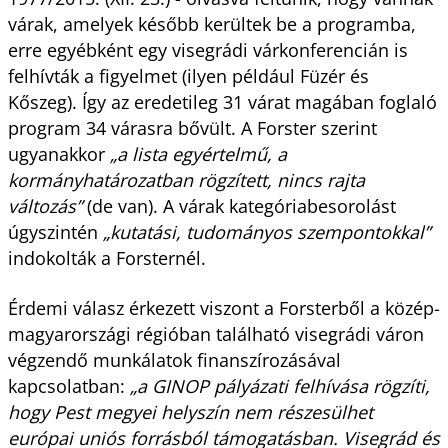
várak, amelyek később kerültek be a programba,
erre egyébként egy visegrádi várkonferencián is
felhívták a figyelmet (ilyen például Füzér és
Kőszeg). Így az eredetileg 31 várat magában foglaló
program 34 várasra bővült. A Forster szerint
ugyanakkor
„a lista egyértelmű, a
kormányhatározatban rögzített, nincs rajta
változás”
(de van). A várak kategóriabesorolást
úgyszintén
„kutatási, tudományos szempontokkal”
indokolták a Forsternél.
Érdemi válasz érkezett viszont a Forsterből a közép-
magyarországi régióban található visegrádi váron
végzendő munkálatok finanszírozásával
kapcsolatban:
„a GINOP pályázati felhívása rögzíti,
hogy Pest megyei helyszín nem részesülhet
európai uniós forrásból támogatásban. Visegrád és