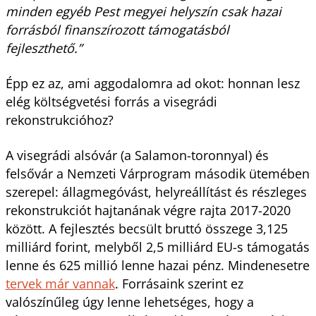
minden egyéb Pest megyei helyszín csak hazai
forrásból finanszírozott támogatásból
fejleszthető.”
Épp ez az, ami aggodalomra ad okot: honnan lesz
elég költségvetési forrás a visegrádi
rekonstrukcióhoz?
A visegrádi alsóvár (a Salamon-toronnyal) és
felsővár a Nemzeti Várprogram második ütemében
szerepel: állagmegóvást, helyreállítást és részleges
rekonstrukciót hajtanának végre rajta 2017-2020
között. A fejlesztés becsült bruttó összege 3,125
milliárd forint, melyből 2,5 milliárd EU-s támogatás
lenne és 625 millió lenne hazai pénz. Mindenesetre
tervek már vannak
. Forrásaink szerint ez
valószínűleg úgy lenne lehetséges, hogy a