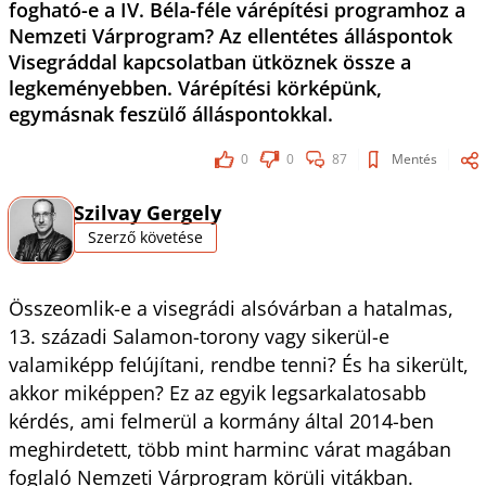
fogható-e a IV. Béla-féle várépítési programhoz a
Nemzeti Várprogram? Az ellentétes álláspontok
Visegráddal kapcsolatban ütköznek össze a
legkeményebben. Várépítési körképünk,
egymásnak feszülő álláspontokkal.
0
0
87
Mentés
Szilvay Gergely
Szerző követése
Összeomlik-e a visegrádi alsóvárban a hatalmas,
13. századi Salamon-torony vagy sikerül-e
valamiképp felújítani, rendbe tenni? És ha sikerült,
akkor miképpen? Ez az egyik legsarkalatosabb
kérdés, ami felmerül a kormány által 2014-ben
meghirdetett, több mint harminc várat magában
foglaló Nemzeti Várprogram körüli vitákban.