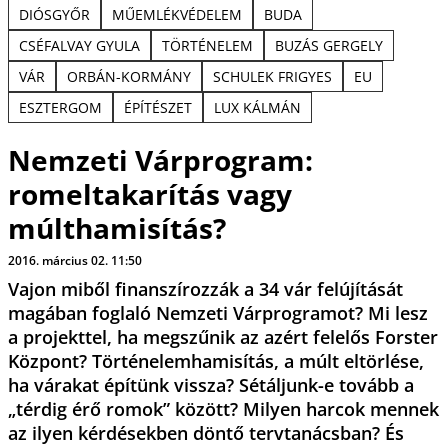
DIÓSGYŐR
MŰEMLÉKVÉDELEM
BUDA
CSÉFALVAY GYULA
TÖRTÉNELEM
BUZÁS GERGELY
VÁR
ORBÁN-KORMÁNY
SCHULEK FRIGYES
EU
ESZTERGOM
ÉPÍTÉSZET
LUX KÁLMÁN
Nemzeti Várprogram:
romeltakarítás vagy
múlthamisítás?
2016. március 02. 11:50
Vajon miből finanszírozzák a 34 vár felújítását
magában foglaló Nemzeti Várprogramot? Mi lesz
a projekttel, ha megszűnik az azért felelős Forster
Központ? Történelemhamisítás, a múlt eltörlése,
ha várakat építünk vissza? Sétáljunk-e tovább a
„térdig érő romok” között? Milyen harcok mennek
az ilyen kérdésekben döntő tervtanácsban? És