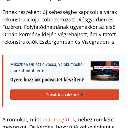
Ennek részeként új sebességbe kapcsolt a várak
rekonstrukciója, többek között Diósgyőrben és
Füzéren. Folytatódhatnának ugyanakkor az első
Orbán-kormány idején végrehajtott, ám vitatott
rekonstrukciók Esztergomban és Visegrádon is.
Miközben Ön ezt olvassa, valaki máshol
már kattintott erre:
Gyere hozzánk podcastet készíteni!
Tovább a cikkhez
A romokat, mint
már megírtuk
, nehéz romként
megőrizni. De kérdés, hogy újjá kell-e építeni a