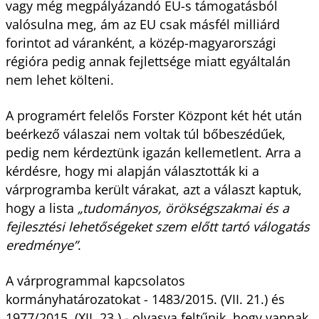
vagy még megpályázandó EU-s támogatásból
valósulna meg, ám az EU csak másfél milliárd
forintot ad váranként, a közép-magyarországi
régióra pedig annak fejlettsége miatt egyáltalán
nem lehet költeni.
A programért felelős Forster Központ két hét után
beérkező válaszai nem voltak túl bőbeszédűek,
pedig nem kérdeztünk igazán kellemetlent. Arra a
kérdésre, hogy mi alapján választották ki a
várprogramba került várakat, azt a választ kaptuk,
hogy a lista
„tudományos, örökségszakmai és a
fejlesztési lehetőségeket szem előtt tartó válogatás
eredménye”
.
A várprogrammal kapcsolatos
kormányhatározatokat - 1483/2015. (VII. 21.) és
1977/2015. (XII. 23.) - olvasva feltűnik, hogy vannak