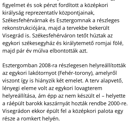
figyelmet és sok pénzt fordított a középkori
királyság reprezentatív központjainak,
Székesfehérvárnak és Esztergomnak a részleges
rekonstrukciójára, majd a tervekbe bekerült
Visegrád is. Székesfehérváron tetőt húztak az
egykori székesegyház és királytemető romjai fölé,
majd pár év múlva elbontották azt.
Esztergomban 2008-ra részlegesen helyreállították
az egykori lakótornyot (Fehér-torony), amelyről
viszont így is hiányzik két emelet. A terv alapvető,
lényegi eleme volt az egykori lovagterem
helyreállítása, ám épp az nem készült el – helyette
a ráépült barokk kaszárnyát hozták rendbe 2000-re.
Visegrádon ekkor épült fel a középkori palota egy
része a romkert helyén.