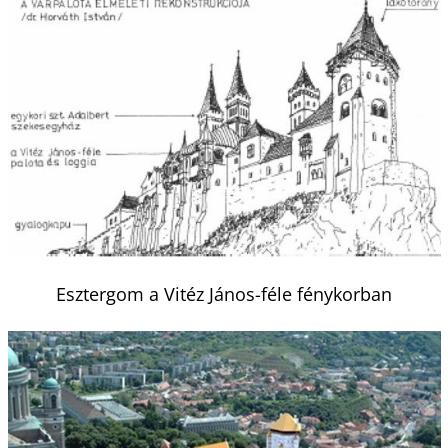
Esztergom a Vitéz János-féle fénykorban