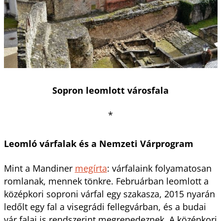
Sopron leomlott városfala
*
Leomló várfalak és a Nemzeti Várprogram
Mint a Mandiner
megírta
: várfalaink folyamatosan
romlanak, mennek tönkre. Februárban leomlott a
középkori soproni várfal egy szakasza, 2015 nyarán
ledőlt egy fal a visegrádi fellegvárban, és a budai
vár falai is rendszerint megrepedeznek. A középkori