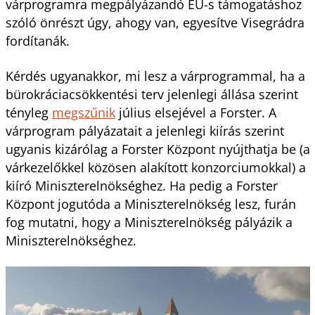
várprogramra megpályázandó EU-s támogatáshoz
szóló önrészt úgy, ahogy van, egyesítve Visegrádra
fordítanák.
Kérdés ugyanakkor, mi lesz a várprogrammal, ha a
bürokráciacsökkentési terv jelenlegi állása szerint
tényleg
megszűnik
július elsejével a Forster. A
várprogram pályázatait a jelenlegi kiírás szerint
ugyanis kizárólag a Forster Központ nyújthatja be (a
várkezelőkkel közösen alakított konzorciumokkal) a
kiíró Miniszterelnökséghez. Ha pedig a Forster
Központ jogutóda a Miniszterelnökség lesz, furán
fog mutatni, hogy a Miniszterelnökség pályázik a
Miniszterelnökséghez.