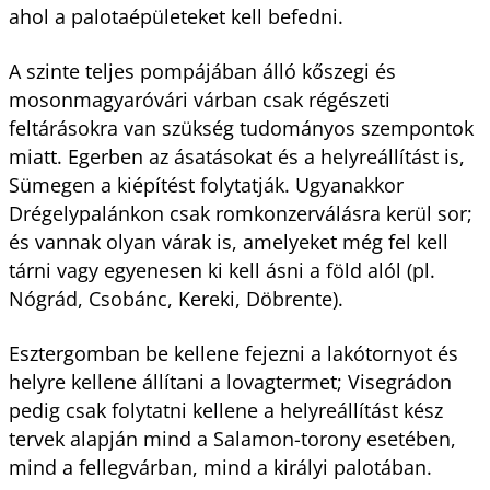
ahol a palotaépületeket kell befedni.
A szinte teljes pompájában álló kőszegi és
mosonmagyaróvári várban csak régészeti
feltárásokra van szükség tudományos szempontok
miatt. Egerben az ásatásokat és a helyreállítást is,
Sümegen a kiépítést folytatják. Ugyanakkor
Drégelypalánkon csak romkonzerválásra kerül sor;
és vannak olyan várak is, amelyeket még fel kell
tárni vagy egyenesen ki kell ásni a föld alól (pl.
Nógrád, Csobánc, Kereki, Döbrente).
Esztergomban be kellene fejezni a lakótornyot és
helyre kellene állítani a lovagtermet; Visegrádon
pedig csak folytatni kellene a helyreállítást kész
tervek alapján mind a Salamon-torony esetében,
mind a fellegvárban, mind a királyi palotában.