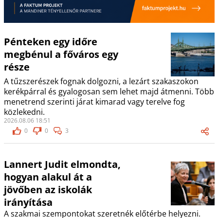
Pénteken egy időre
megbénul a főváros egy
része
A tűzszerészek fognak dolgozni, a lezárt szakaszokon
kerékpárral és gyalogosan sem lehet majd átmenni. Több
menetrend szerinti járat kimarad vagy terelve fog
közlekedni.
2026.08.06 18:51
0
0
3
Lannert Judit elmondta,
hogyan alakul át a
jövőben az iskolák
irányítása
A szakmai szempontokat szeretnék előtérbe helyezni.