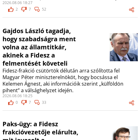
2026.08.06 18:27
2
7
52
Gajdos László tagadja,
hogy szabadságra ment
volna az államtitkár,
akinek a Fidesz a
felmentését követeli
Fidesz-frakció csütörtök délután arra szólította fel
Magyar Péter miniszterelnököt, hogy bocsássa el
Kelemen Ágnest, aki információik szerint „külföldön
pihent” a válsághelyzet idején.
2026.08.06 18:25
0
7
33
Paks-ügy: a Fidesz
frakcióvezetője elárulta,