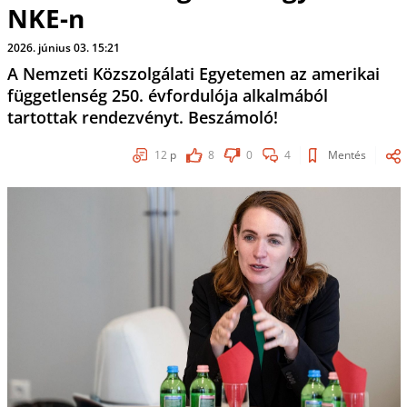
NKE-n
2026. június 03. 15:21
A Nemzeti Közszolgálati Egyetemen az amerikai
függetlenség 250. évfordulója alkalmából
tartottak rendezvényt. Beszámoló!
12
p
8
0
4
Mentés