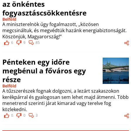
az önkéntes
fogyasztáscsökkentésre
Belföld
A miniszterelnök úgy fogalmazott, „közösen
megcsináltuk, és megvédtük hazánk energiabiztonságát.
Köszönjük, Magyarország!”
6
9
85
Pénteken egy időre
megbénul a főváros egy
része
Belföld
A tűzszerészek fognak dolgozni, a lezárt szakaszokon
kerékpárral és gyalogosan sem lehet majd átmenni. Több
menetrend szerinti járat kimarad vagy terelve fog
közlekedni.
0
0
3