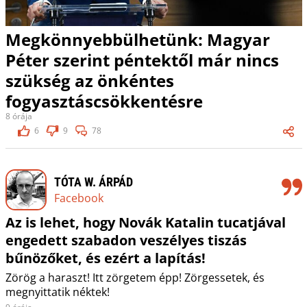
Megkönnyebbülhetünk: Magyar
Péter szerint péntektől már nincs
szükség az önkéntes
fogyasztáscsökkentésre
8 órája
6
9
78
TÓTA W. ÁRPÁD
Facebook
Az is lehet, hogy Novák Katalin tucatjával
engedett szabadon veszélyes tiszás
bűnözőket, és ezért a lapítás!
Zörög a haraszt! Itt zörgetem épp! Zörgessetek, és
megnyittatik néktek!