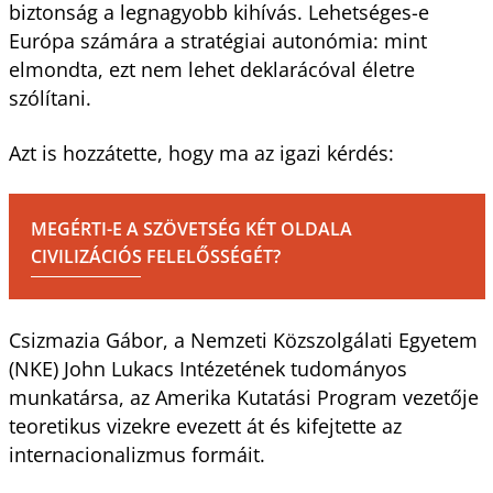
biztonság a legnagyobb kihívás. Lehetséges-e
Európa számára a stratégiai autonómia: mint
elmondta, ezt nem lehet deklarácóval életre
szólítani.
Azt is hozzátette, hogy ma az igazi kérdés:
MEGÉRTI-E A SZÖVETSÉG KÉT OLDALA
CIVILIZÁCIÓS FELELŐSSÉGÉT?
Csizmazia Gábor, a Nemzeti Közszolgálati Egyetem
(NKE) John Lukacs Intézetének tudományos
munkatársa, az Amerika Kutatási Program vezetője
teoretikus vizekre evezett át és kifejtette az
internacionalizmus formáit.