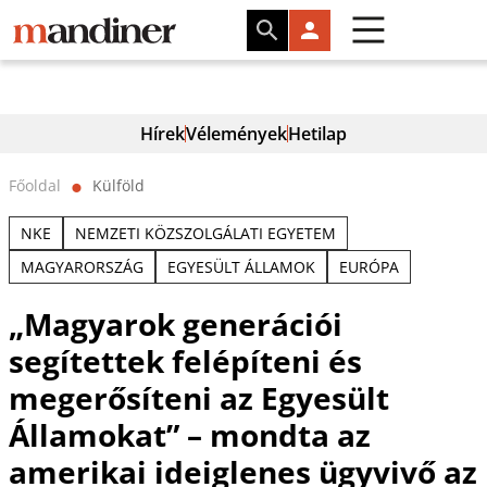
Hírek
Vélemények
Hetilap
Főoldal
Külföld
⬤
NKE
NEMZETI KÖZSZOLGÁLATI EGYETEM
MAGYARORSZÁG
EGYESÜLT ÁLLAMOK
EURÓPA
„Magyarok generációi
segítettek felépíteni és
megerősíteni az Egyesült
Államokat” – mondta az
amerikai ideiglenes ügyvivő az