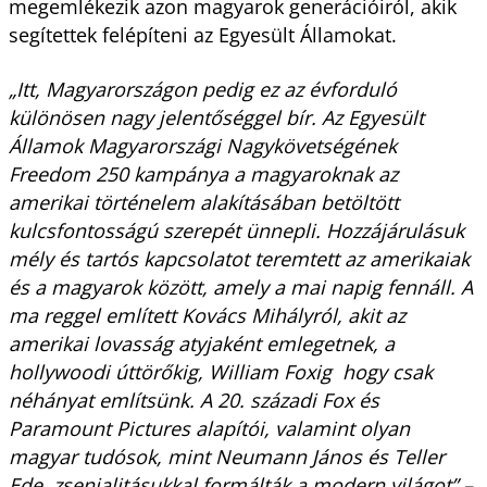
megemlékezik azon magyarok generációiról, akik
segítettek felépíteni az Egyesült Államokat.
„Itt, Magyarországon pedig ez az évforduló
különösen nagy jelentőséggel bír. Az Egyesült
Államok Magyarországi Nagykövetségének
Freedom 250 kampánya a magyaroknak az
amerikai történelem alakításában betöltött
kulcsfontosságú szerepét ünnepli. Hozzájárulásuk
mély és tartós kapcsolatot teremtett az amerikaiak
és a magyarok között, amely a mai napig fennáll. A
ma reggel említett Kovács Mihályról, akit az
amerikai lovasság atyjaként emlegetnek, a
hollywoodi úttörőkig, William Foxig hogy csak
néhányat említsünk. A 20. századi Fox és
Paramount Pictures alapítói, valamint olyan
magyar tudósok, mint Neumann János és Teller
Ede, zsenialitásukkal formálták a modern világot” –