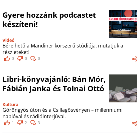
Gyere hozzánk podcastet
készíteni!
Videó
Bérelhető a Mandiner korszerű stúdiója, mutatjuk a
részleteket!
0
0
0
Libri-könyvajánló: Bán Mór,
Fábián Janka és Tolnai Ottó
Kultúra
Göröngyös úton és a Csillagösvényen – millenniumi
naplóval és rádióinterjúval.
1
2
3