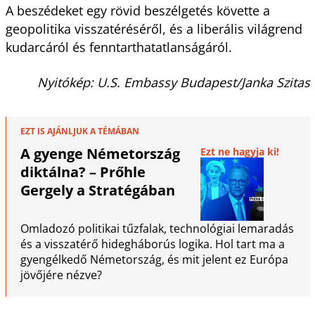
A beszédeket egy rövid beszélgetés követte a
geopolitika visszatéréséről, és a liberális világrend
kudarcáról és fenntarthatatlanságáról.
Nyitókép: U.S. Embassy Budapest/Janka Szitas
EZT IS AJÁNLJUK A TÉMÁBAN
A gyenge Németország
Ezt ne hagyja ki!
diktálna? – Prőhle
Gergely a Stratégában
Omladozó politikai tűzfalak, technológiai lemaradás
és a visszatérő hidegháborús logika. Hol tart ma a
gyengélkedő Németország, és mit jelent ez Európa
jövőjére nézve?