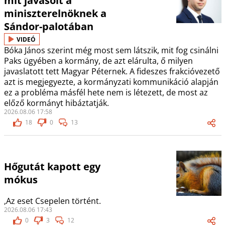
mit javasolt a
miniszterelnöknek a
Sándor-palotában
VIDEÓ
Bóka János szerint még most sem látszik, mit fog csinálni
Paks ügyében a kormány, de azt elárulta, ő milyen
javaslatott tett Magyar Péternek. A fideszes frakcióvezető
azt is megjegyezte, a kormányzati kommunikáció alapján
ez a probléma másfél hete nem is létezett, de most az
előző kormányt hibáztatják.
2026.08.06 17:58
18
0
13
Hőgutát kapott egy
mókus
,Az eset Csepelen történt.
2026.08.06 17:43
0
3
12