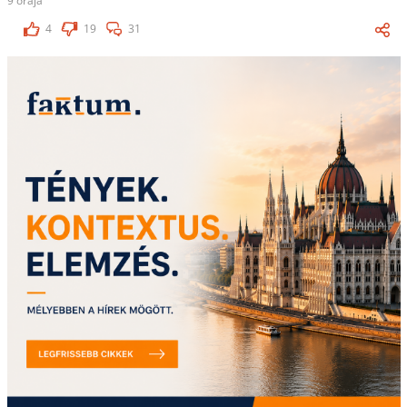
9 órája
4
19
31