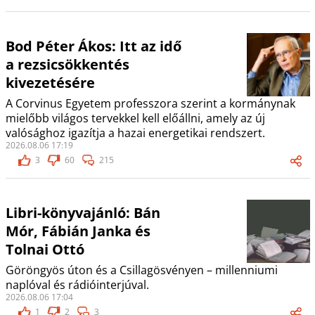
Bod Péter Ákos: Itt az idő
a rezsicsökkentés
kivezetésére
A Corvinus Egyetem professzora szerint a kormánynak
mielőbb világos tervekkel kell előállni, amely az új
valósághoz igazítja a hazai energetikai rendszert.
2026.08.06 17:19
3
60
215
Libri-könyvajánló: Bán
Mór, Fábián Janka és
Tolnai Ottó
Göröngyös úton és a Csillagösvényen – millenniumi
naplóval és rádióinterjúval.
2026.08.06 17:04
1
2
3