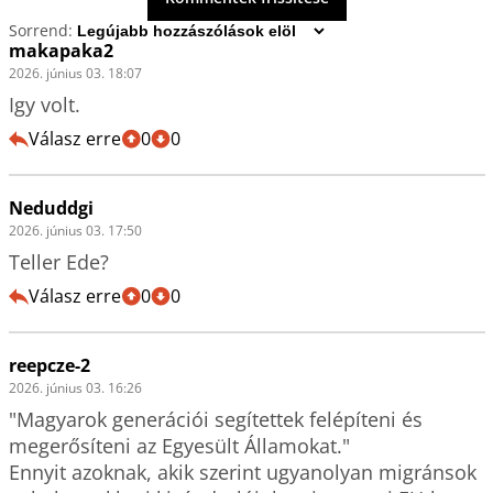
Sorrend:
makapaka2
2026. június 03. 18:07
Igy volt.
Válasz erre
0
0
Neduddgi
2026. június 03. 17:50
Teller Ede?
Válasz erre
0
0
reepcze-2
2026. június 03. 16:26
"Magyarok generációi segítettek felépíteni és 
megerősíteni az Egyesült Államokat."

Ennyit azoknak, akik szerint ugyanolyan migránsok 