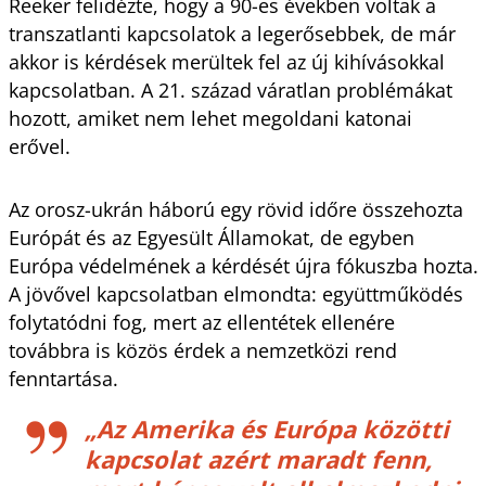
Reeker felidézte, hogy a 90-es években voltak a
transzatlanti kapcsolatok a legerősebbek, de már
akkor is kérdések merültek fel az új kihívásokkal
kapcsolatban. A 21. század váratlan problémákat
hozott, amiket nem lehet megoldani katonai
erővel.
Az orosz-ukrán háború egy rövid időre összehozta
Európát és az Egyesült Államokat, de egyben
Európa védelmének a kérdését újra fókuszba hozta.
A jövővel kapcsolatban elmondta: együttműködés
folytatódni fog, mert az ellentétek ellenére
továbbra is közös érdek a nemzetközi rend
fenntartása.
„Az Amerika és Európa közötti
kapcsolat azért maradt fenn,