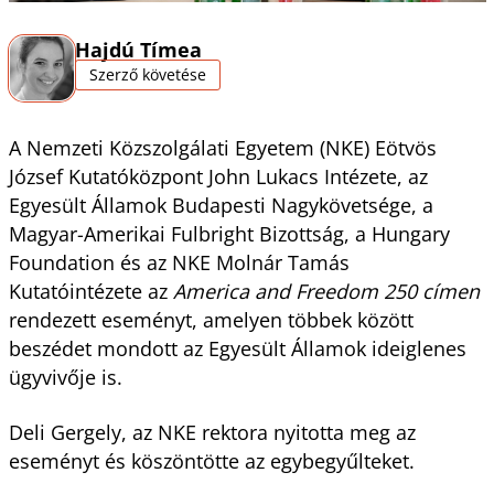
Hajdú Tímea
Szerző követése
A Nemzeti Közszolgálati Egyetem (NKE) Eötvös
József Kutatóközpont John Lukacs Intézete, az
Egyesült Államok Budapesti Nagykövetsége, a
Magyar-Amerikai Fulbright Bizottság, a Hungary
Foundation és az NKE Molnár Tamás
Kutatóintézete az
America and Freedom 250 címen
rendezett eseményt, amelyen többek között
beszédet mondott az Egyesült Államok ideiglenes
ügyvivője is.
Deli Gergely, az NKE rektora nyitotta meg az
eseményt és köszöntötte az egybegyűlteket.