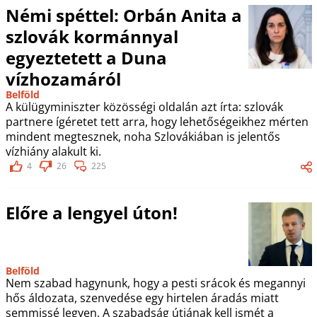
Némi spéttel: Orbán Anita a
szlovák kormánnyal
egyeztetett a Duna
vízhozamáról
Belföld
A külügyminiszter közösségi oldalán azt írta: szlovák
partnere ígéretet tett arra, hogy lehetőségeikhez mérten
mindent megtesznek, noha Szlovákiában is jelentős
vízhiány alakult ki.
4
26
225
Előre a lengyel úton!
Belföld
Nem szabad hagynunk, hogy a pesti srácok és megannyi
hős áldozata, szenvedése egy hirtelen áradás miatt
semmissé legyen. A szabadság útjának kell ismét a