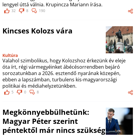
lengyel úttá válnia. Krupincza Mariann írása.
32
8
190
Kincses Kolozs vára
Kultúra
Valahol szimbolikus, hogy Kolozshoz érkezünk év eleje
óta írt, régi vármegyéinket ábécésorrendben bejáró
sorozatunkban a 2026. esztendő nyarának közepén,
ebben a lapszámban, turbulens kis-magyarországi
politikai és médiahelyzetünkben.
5
0
8
Megkönnyebbülhetünk:
Magyar Péter szerint
péntektől már nincs szükség