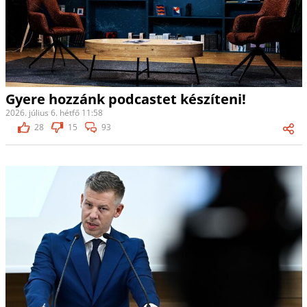
Gyere hozzánk podcastet készíteni!
2026. július 6. hétfő 11:58
28
15
93