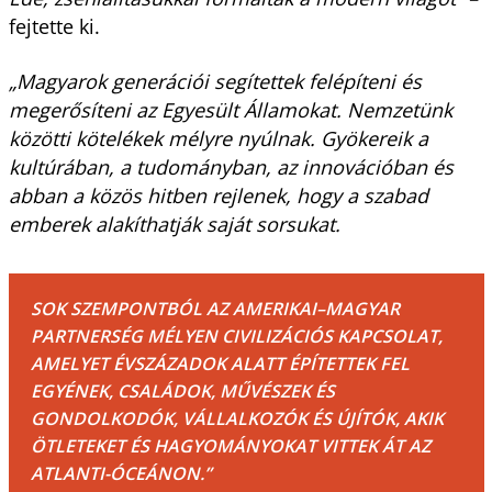
fejtette ki.
„Magyarok generációi segítettek felépíteni és
megerősíteni az Egyesült Államokat. Nemzetünk
közötti kötelékek mélyre nyúlnak. Gyökereik a
kultúrában, a tudományban, az innovációban és
abban a közös hitben rejlenek, hogy a szabad
emberek alakíthatják saját sorsukat.
SOK SZEMPONTBÓL AZ AMERIKAI–MAGYAR
PARTNERSÉG MÉLYEN CIVILIZÁCIÓS KAPCSOLAT,
AMELYET ÉVSZÁZADOK ALATT ÉPÍTETTEK FEL
EGYÉNEK, CSALÁDOK, MŰVÉSZEK ÉS
GONDOLKODÓK, VÁLLALKOZÓK ÉS ÚJÍTÓK, AKIK
ÖTLETEKET ÉS HAGYOMÁNYOKAT VITTEK ÁT AZ
ATLANTI-ÓCEÁNON.”