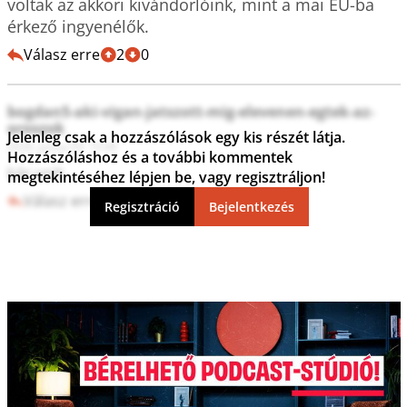
voltak az akkori kivándorlóink, mint a mai EU-ba 
érkező ingyenélők.
Válasz erre
2
0
bogdan5-aki-vigan-jatszott-mig-elevenen-egtek-az-
oroszok
Jelenleg csak a hozzászólások egy kis részét látja.
2026. június 03. 15:49
Hozzászóláshoz és a további kommentek
kár volt
megtekintéséhez lépjen be, vagy regisztráljon!
Válasz erre
0
0
Regisztráció
Bejelentkezés