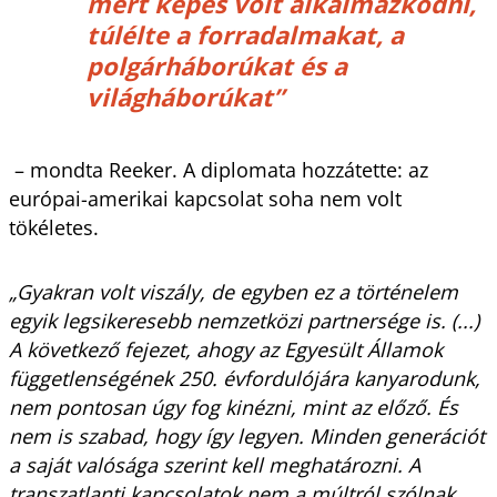
mert képes volt alkalmazkodni,
túlélte a forradalmakat, a
polgárháborúkat és a
világháborúkat”
– mondta Reeker. A diplomata hozzátette: az
európai-amerikai kapcsolat soha nem volt
tökéletes.
„Gyakran volt viszály, de egyben ez a történelem
egyik legsikeresebb nemzetközi partnersége is. (...)
A következő fejezet, ahogy az Egyesült Államok
függetlenségének 250. évfordulójára kanyarodunk,
nem pontosan úgy fog kinézni, mint az előző. És
nem is szabad, hogy így legyen. Minden generációt
a saját valósága szerint kell meghatározni. A
transzatlanti kapcsolatok nem a múltról szólnak,