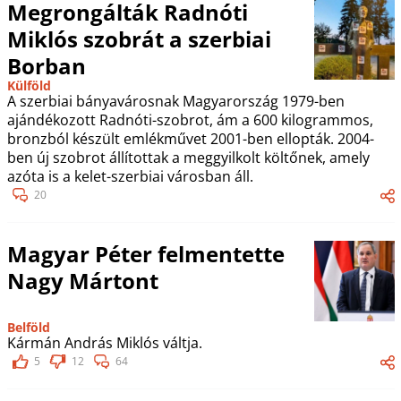
Megrongálták Radnóti
Miklós szobrát a szerbiai
Borban
Külföld
A szerbiai bányavárosnak Magyarország 1979-ben
ajándékozott Radnóti-szobrot, ám a 600 kilogrammos,
bronzból készült emlékművet 2001-ben ellopták. 2004-
ben új szobrot állítottak a meggyilkolt költőnek, amely
azóta is a kelet-szerbiai városban áll.
20
Magyar Péter felmentette
Nagy Mártont
Belföld
Kármán András Miklós váltja.
5
12
64