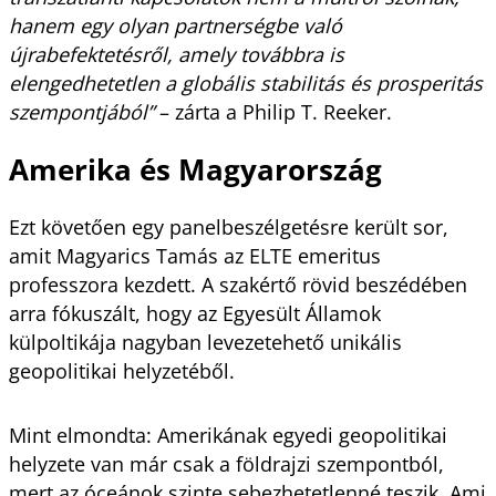
hanem egy olyan partnerségbe való
újrabefektetésről, amely továbbra is
elengedhetetlen a globális stabilitás és prosperitás
szempontjából”
– zárta a Philip T. Reeker.
Amerika és Magyarország
Ezt követően egy panelbeszélgetésre került sor,
amit Magyarics Tamás az ELTE emeritus
professzora kezdett. A szakértő rövid beszédében
arra fókuszált, hogy az Egyesült Államok
külpoltikája nagyban levezetehető unikális
geopolitikai helyzetéből.
Mint elmondta: Amerikának egyedi geopolitikai
helyzete van már csak a földrajzi szempontból,
mert az óceánok szinte sebezhetetlenné teszik. Ami