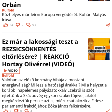
Orbán
Külföld
Közhelyes már leírni Európa vergődését. Kohán Mátyás
írása.
24
2
53
Ez már a lakossági teszt a
REZSICSÖKKENTÉS
eltörlésére? | REAKCIÓ
Hortay Olivérrel (VIDEÓ)
VIDEÓ
Belföld
Valóban az előző kormány hibája a mostani
energiaválság? Mi lesz a hatósági árakkal? Mi a helyzet a
korábbi napelemes pályázatokkal? Ezekről is szót
ejtettünk a Századvég egykori szakértőjével, akitől
megkérdeztük persze azt is, miért csatlakozik a Fidesz
parlamenti frakciójához Bóka János felkérésére.
2
0
4