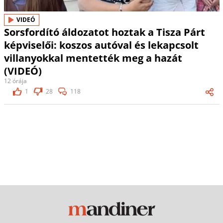
VIDEÓ
Sorsfordító áldozatot hoztak a Tisza Párt
képviselői: koszos autóval és lekapcsolt
villanyokkal mentették meg a hazát
(VIDEÓ)
12 órája
1
28
118