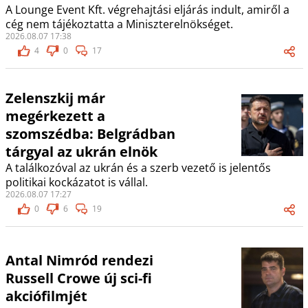
A Lounge Event Kft. végrehajtási eljárás indult, amiről a
cég nem tájékoztatta a Miniszterelnökséget.
2026.08.07 17:38
4
0
17
Zelenszkij már
megérkezett a
szomszédba: Belgrádban
tárgyal az ukrán elnök
A találkozóval az ukrán és a szerb vezető is jelentős
politikai kockázatot is vállal.
2026.08.07 17:27
0
6
19
Antal Nimród rendezi
Russell Crowe új sci-fi
akciófilmjét