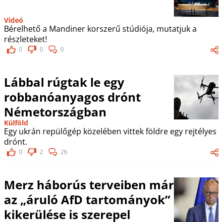
Videó
Bérelhető a Mandiner korszerű stúdiója, mutatjuk a
részleteket!
0
0
0
Lábbal rúgtak le egy
robbanóanyagos drónt
Németországban
Külföld
Egy ukrán repülőgép közelében vittek földre egy rejtélyes
drónt.
0
2
26
Merz háborús terveiben már
az „áruló AfD tartományok”
kikerülése is szerepel