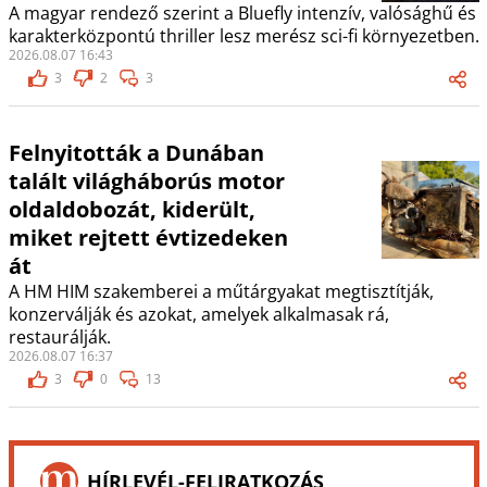
A magyar rendező szerint a Bluefly intenzív, valósághű és
karakterközpontú thriller lesz merész sci-fi környezetben.
2026.08.07 16:43
3
2
3
Felnyitották a Dunában
talált világháborús motor
oldaldobozát, kiderült,
miket rejtett évtizedeken
át
A HM HIM szakemberei a műtárgyakat megtisztítják,
konzerválják és azokat, amelyek alkalmasak rá,
restaurálják.
2026.08.07 16:37
3
0
13
HÍRLEVÉL-FELIRATKOZÁS