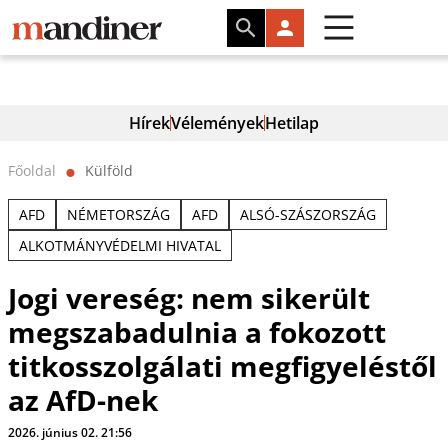
Hírek
Vélemények
Hetilap
Főoldal
Külföld
⬤
AFD
NÉMETORSZÁG
AFD
ALSÓ-SZÁSZORSZÁG
ALKOTMÁNYVÉDELMI HIVATAL
Jogi vereség: nem sikerült
megszabadulnia a fokozott
titkosszolgálati megfigyeléstől
az AfD-nek
2026. június 02. 21:56