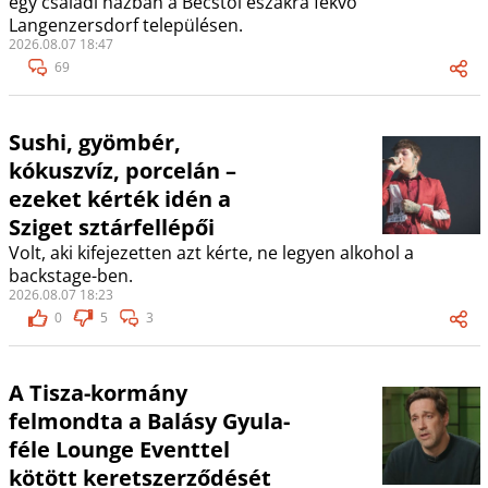
egy családi házban a Bécstől északra fekvő
Langenzersdorf településen.
2026.08.07 18:47
69
Sushi, gyömbér,
kókuszvíz, porcelán –
ezeket kérték idén a
Sziget sztárfellépői
Volt, aki kifejezetten azt kérte, ne legyen alkohol a
backstage-ben.
2026.08.07 18:23
0
5
3
A Tisza-kormány
felmondta a Balásy Gyula-
féle Lounge Eventtel
kötött keretszerződését