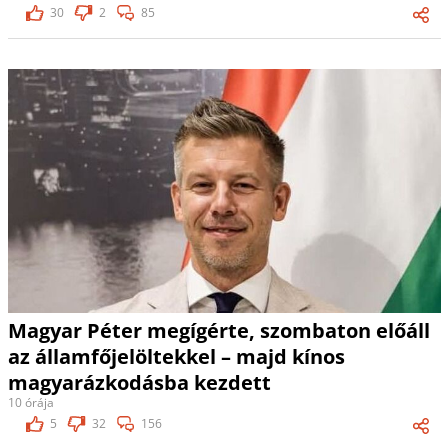
30
2
85
Magyar Péter megígérte, szombaton előáll
az államfőjelöltekkel – majd kínos
magyarázkodásba kezdett
10 órája
5
32
156