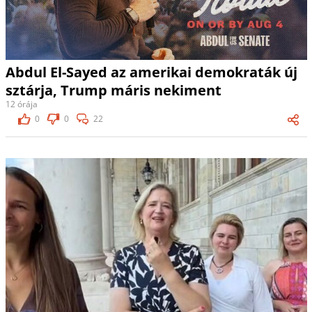
Abdul El-Sayed az amerikai demokraták új
sztárja, Trump máris nekiment
12 órája
0
0
22