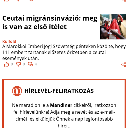
Ceutai migránsinvázió: meg
is van az első ítélet
Külföld
A Marokkói Emberi Jogi Szövetség pénteken közölte, hogy
111 embert tartanak előzetes őrizetben a ceutai
események után.
0
0
4
HÍRLEVÉL-FELIRATKOZÁS
Ne maradjon le a
Mandiner
cikkeiről, iratkozzon
fel hírlevelünkre! Adja meg a nevét és az e-mail-
címét, és elküldjük Önnek a nap legfontosabb
híreit.