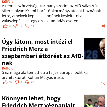
Külföld
A német szörvetségi kormány szerint az AfD választási
sikerei olyan Kreml-barát önkormányzatokat hoznának
létre, amelyek képesek lennének késleltetni a
válaszlépéseket egy orosz támadás esetén.
3
13
46
Úgy látom, most intézi el
Friedrich Merz a
szeptemberi áttörést az AfD-
nek
Külföld
S ez maga alá temetheti a teljes európai politikai
architektúrát. Kohán Mátyás írása.
32
1
90
Könnyen lehet, hogy
Friedrich Merz végnapjait