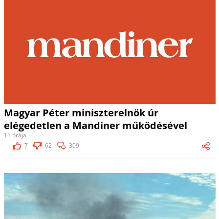
Magyar Péter miniszterelnök úr
elégedetlen a Mandiner működésével
11 órája
7
62
309