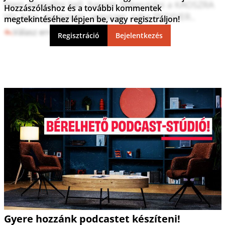
Nem ellenallni kell, hanem felkeszülni a KÁOSZRA

Hozzászóláshoz és a további kommentek
Víz, kaja, gyogyszer, vegyszer, ruha,FEGYVER..
megtekintéséhez lépjen be, vagy regisztráljon!
Válasz erre
3
0
Regisztráció
Bejelentkezés
Gyere hozzánk podcastet készíteni!