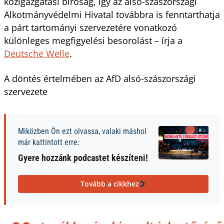
közigazgatási bíróság, így az alsó-szászországi
Alkotmányvédelmi Hivatal továbbra is fenntarthatja
a párt tartományi szervezetére vonatkozó
különleges megfigyelési besorolást – írja a
Deutsche Welle
.
A döntés értelmében az AfD alsó-szászországi
szervezete
Miközben Ön ezt olvassa, valaki máshol
már kattintott erre:
Gyere hozzánk podcastet készíteni!
Tovább a cikkhez