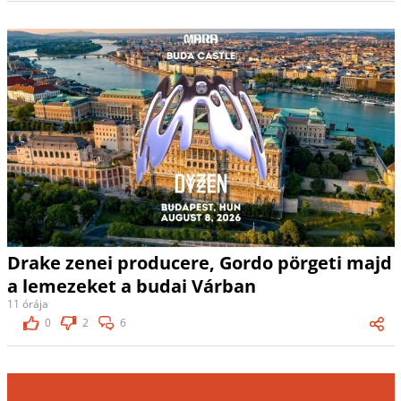
Drake zenei producere, Gordo pörgeti majd
a lemezeket a budai Várban
11 órája
0
2
6