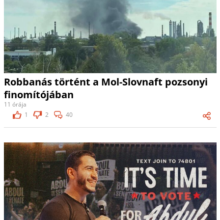
Robbanás történt a Mol-Slovnaft pozsonyi
finomítójában
11 órája
1
2
40