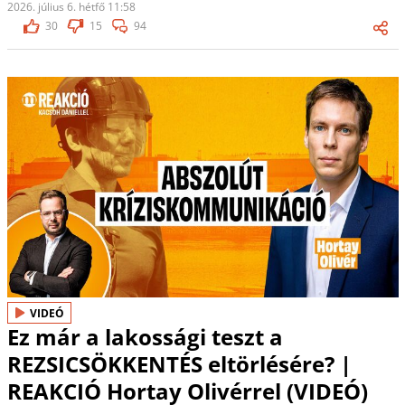
2026. július 6. hétfő 11:58
30
15
94
VIDEÓ
Ez már a lakossági teszt a
REZSICSÖKKENTÉS eltörlésére? |
REAKCIÓ Hortay Olivérrel (VIDEÓ)