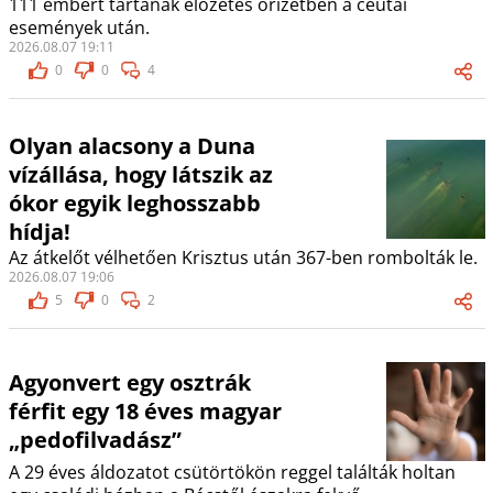
111 embert tartanak előzetes őrizetben a ceutai
események után.
2026.08.07 19:11
0
0
4
Olyan alacsony a Duna
vízállása, hogy látszik az
ókor egyik leghosszabb
hídja!
Az átkelőt vélhetően Krisztus után 367-ben rombolták le.
2026.08.07 19:06
5
0
2
Agyonvert egy osztrák
férfit egy 18 éves magyar
„pedofilvadász”
A 29 éves áldozatot csütörtökön reggel találták holtan