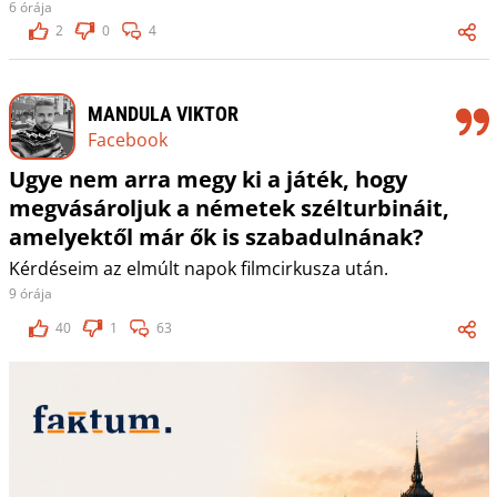
6 órája
2
0
4
MANDULA VIKTOR
Facebook
Ugye nem arra megy ki a játék, hogy
megvásároljuk a németek szélturbináit,
amelyektől már ők is szabadulnának?
Kérdéseim az elmúlt napok filmcirkusza után.
9 órája
40
1
63