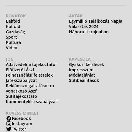
ROVATOK
AKTÁK
Belföld
Egymillió Találkozás Napja
Külföld
Választás 2024
Gazdaság
Háború Ukrajnában
Sport
Kultúra
Videó
JOG
KAPCSOLAT
Adatvédelmi tájékoztató
Gyakori kérdések
Előfizetői Ászf
Impresszum
Felhasználási feltételek
Médiaajánlat
Játékszabályzat
Sütibeállítások
Reklámszolgáltatásokra
vonatkozó Ászf
Sütitájékoztató
Kommentelési szabályzat
KÖVESS MINKET
Facebook
Instagram
Twitter