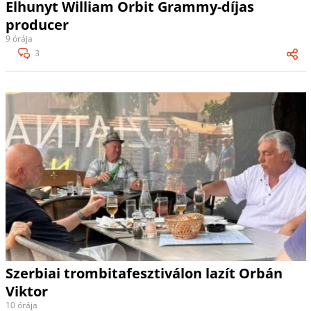
Elhunyt William Orbit Grammy-díjas
producer
9 órája
3
Szerbiai trombitafesztiválon lazít Orbán
Viktor
10 órája