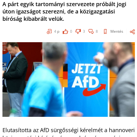
A párt egyik tartományi szervezete próbált jogi
úton igazságot szerezni, de a közigazgatási
bíróság kibabrált velük.
4
p
0
3
8
Mentés
Elutasította az AfD sürgősségi kérelmét a hannoveri