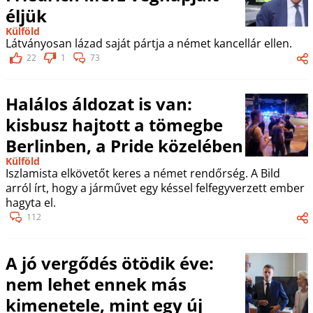
éljük
Külföld
Látványosan lázad saját pártja a német kancellár ellen.
22
1
73
Halálos áldozat is van:
kisbusz hajtott a tömegbe
Berlinben, a Pride közelében
Külföld
Iszlamista elkövetőt keres a német rendőrség. A Bild
arról írt, hogy a járművet egy késsel felfegyverzett ember
hagyta el.
112
A jó vergődés ötödik éve:
nem lehet ennek más
kimenetele, mint egy új