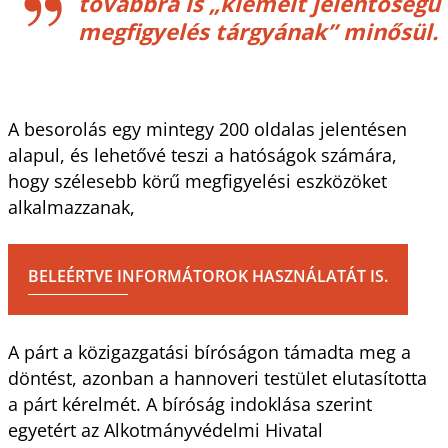
továbbra is „kiemelt jelentőségű
megfigyelés tárgyának” minősül.
A besorolás egy mintegy 200 oldalas jelentésen
alapul, és lehetővé teszi a hatóságok számára,
hogy szélesebb körű megfigyelési eszközöket
alkalmazzanak,
BELEÉRTVE INFORMÁTOROK HASZNÁLATÁT IS.
A párt a közigazgatási bíróságon támadta meg a
döntést, azonban a hannoveri testület elutasította
a párt kérelmét. A bíróság indoklása szerint
egyetért az Alkotmányvédelmi Hivatal