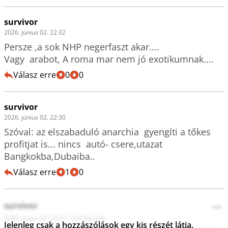
survivor
2026. június 02. 22:32
Persze ,a sok NHP negerfaszt akar....

Vagy  arabot, A roma mar nem jó exotikumnak....
Válasz erre
0
0
survivor
2026. június 02. 22:30
Szóval: az elszabaduló anarchia  gyengíti a tőkes 
profitjat is... nincs  autó- csere,utazat 
Bangkokba,Dubaiba..
Válasz erre
1
0
survivor
•••
2026. június 02. 22:27
•
Szerkesztve
Jelenleg csak a hozzászólások egy kis részét látja.