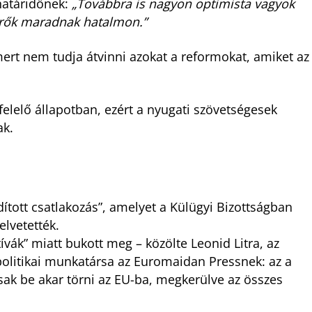
 határidőnek:
„Továbbra is nagyon optimista vagyok
 erők maradnak hatalmon.”
 mert nem tudja átvinni azokat a reformokat, amiket az
elelő állapotban, ezért a nyugati szövetségesek
ak.
ított csatlakozás”, amelyet a Külügyi Bizottságban
elvetették.
tívák” miatt bukott meg – közölte Leonid Litra, az
olitikai munkatársa az Euromaidan Pressnek: az a
sak be akar törni az EU-ba, megkerülve az összes