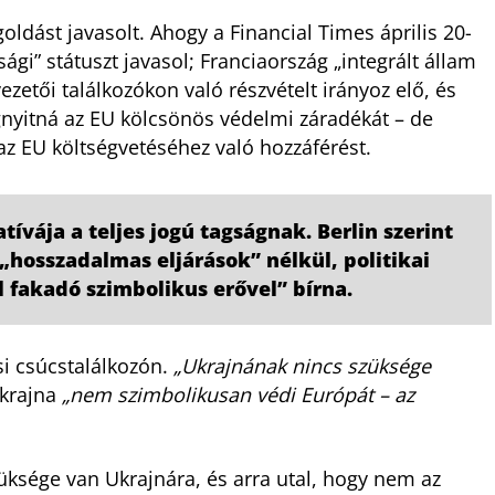
dást javasolt. Ahogy a Financial Times április 20-
gi” státuszt javasol; Franciaország „integrált állam
ezetői találkozókon való részvételt irányoz elő, és
egnyitná az EU kölcsönös védelmi záradékát – de
az EU költségvetéséhez való hozzáférést.
ívája a teljes jogú tagságnak. Berlin szerint
 „hosszadalmas eljárások” nélkül, politikai
 fakadó szimbolikus erővel” bírna.
usi csúcstalálkozón.
„Ukrajnának nincs szüksége
Ukrajna
„nem szimbolikusan védi Európát – az
szüksége van Ukrajnára, és arra utal, hogy nem az