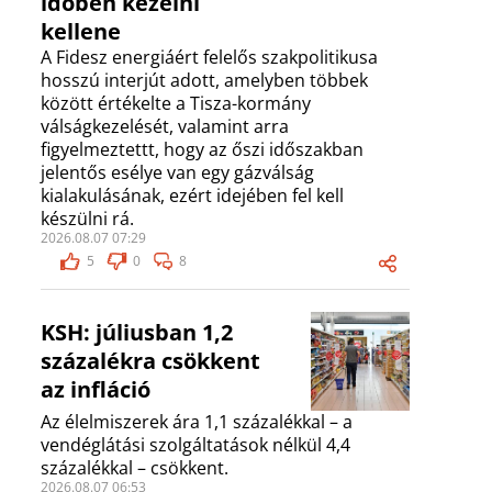
időben kezelni
kellene
A Fidesz energiáért felelős szakpolitikusa
hosszú interjút adott, amelyben többek
között értékelte a Tisza-kormány
válságkezelését, valamint arra
figyelmeztettt, hogy az őszi időszakban
jelentős esélye van egy gázválság
kialakulásának, ezért idejében fel kell
készülni rá.
2026.08.07 07:29
5
0
8
KSH: júliusban 1,2
százalékra csökkent
az infláció
Az élelmiszerek ára 1,1 százalékkal – a
vendéglátási szolgáltatások nélkül 4,4
százalékkal – csökkent.
2026.08.07 06:53