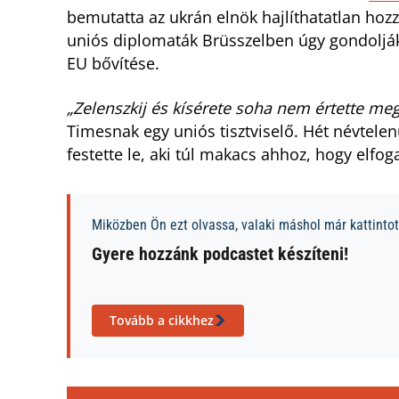
bemutatta az ukrán elnök hajlíthatatlan hozzá
uniós diplomaták Brüsszelben úgy gondoljá
EU bővítése.
„Zelenszkij és kísérete soha nem értette m
Timesnak egy uniós tisztviselő. Hét névtelenü
festette le, aki túl makacs ahhoz, hogy elfo
Miközben Ön ezt olvassa, valaki máshol már kattintott
Gyere hozzánk podcastet készíteni!
Tovább a cikkhez