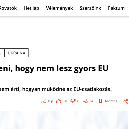
Rovatok
Hetilap
Vélemények
Szerzőink
Faktum
U
UKRAJNA
ni, hogy nem lesz gyors EU
t sem érti, hogyan működne az EU-csatlakozás.
6
p
10
0
24
Mentés