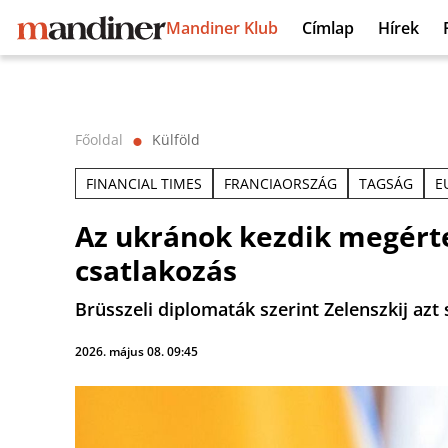
Mandiner Klub
Címlap
Hírek
Főoldal
Külföld
⬤
FINANCIAL TIMES
FRANCIAORSZÁG
TAGSÁG
E
Az ukránok kezdik megérte
csatlakozás
Brüsszeli diplomaták szerint Zelenszkij az
2026. május 08. 09:45