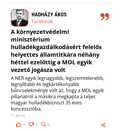
HADHÁZY ÁKOS
Facebook
A környezetvédelmi
minisztérium
hulladékgazdálkodásért felelős
helyettes államtitkára néhány
héttel ezelőttig a MOL egyik
vezető jogásza volt
A NER egyik legnagyobb, legszemtelenebb,
legnyíltabb és legkártékonyabb
bűncselekménye volt az, hogy a MOL egyik
pillanatról a másikra megkapta a teljes
magyar hulladékbizniszt 35 éves
koncesszióba.
11 perce
0
0
0