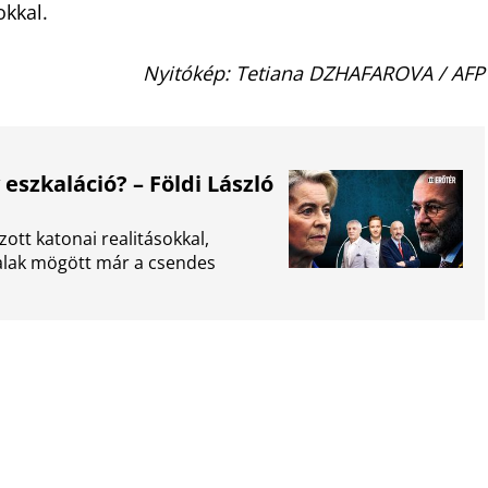
okkal.
Nyitókép: Tetiana DZHAFAROVA / AFP
eszkaláció? – Földi László
ott katonai realitásokkal,
falak mögött már a csendes