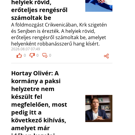
helyiek rövid,
erőteljes rengésről
számoltak be
A földmozgást Crikvenicában, Krk szigetén
és Senjben is érezték. A helyiek rövid,
erőteljes rengésről számoltak be, amelyet
helyenként robbanásszerű hang kísért.
2026.08.07 07:49
0
0
0
Hortay Olivér: A
kormány a paksi
helyzetre nem
készült fel
megfelelően, most
pedig itt a
következő kihívás,
amelyet már