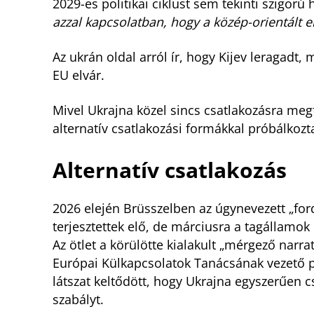
2029-es politikai ciklust sem tekinti szigorú
azzal kapcsolatban, hogy a közép-orientált
Az ukrán oldal arról ír, hogy Kijev leragadt,
EU elvár.
Mivel Ukrajna közel sincs csatlakozásra megf
alternatív csatlakozási formákkal próbálkozt
Alternatív csatlakozás
2026 elején Brüsszelben az úgynevezett „ford
terjesztettek elő, de márciusra a tagállamok 
Az ötlet a körülötte kialakult „mérgező narra
Európai Külkapcsolatok Tanácsának vezető p
látszat keltődött, hogy Ukrajna egyszerűen c
szabályt.