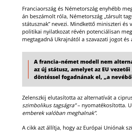
Franciaország és Németország enyhébb megol
án beszámolt róla, Németország „társult tagsá
státusznak” nevezi. Mindkettő miniszteri és v
politikai nyilatkozat révén potenciálisan m
megtagadná Ukrajnától a szavazati jogot és 
A francia–német modell nem alternat
az új státusz, amelyet az EU vezetői
döntéssel fogadnának el, „a nevéből
Zelenszkij elutasította az alternatívát a cipr
szimbolikus tagságra”
– nyomatékosította. 
emberek valóban meghalnak”.
A cikk azt állítja, hogy az Európai Uniónak 