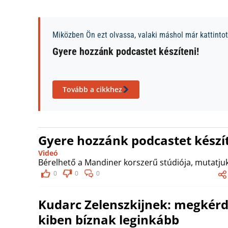
Miközben Ön ezt olvassa, valaki máshol már kattintott
Gyere hozzánk podcastet készíteni!
Tovább a cikkhez
Gyere hozzánk podcastet készít
Videó
Bérelhető a Mandiner korszerű stúdiója, mutatjuk
0
0
0
Kudarc Zelenszkijnek: megkérd
kiben bíznak leginkább