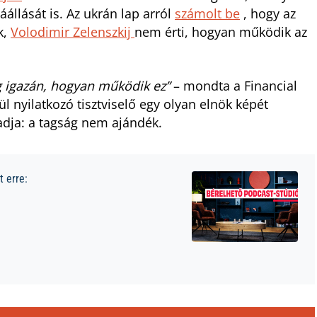
állását is. Az ukrán lap arról
számolt be
, hogy az
k,
Volodimir Zelenszkij
nem érti, hogyan működik az
eg igazán, hogyan működik ez”
– mondta a Financial
l nyilatkozó tisztviselő egy olyan elnök képét
gadja: a tagság nem ajándék.
 erre: