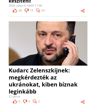
készíteni!
2026. július 6. hétfő 11:58
28
15
93
Kudarc Zelenszkijnek:
megkérdezték az
ukránokat, kiben bíznak
leginkább
21 perce
0
0
2