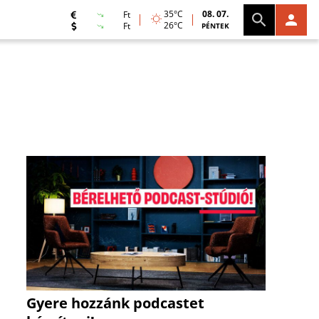
35°C
08. 07.
Ft
26°C
Ft
PÉNTEK
Gyere hozzánk podcastet