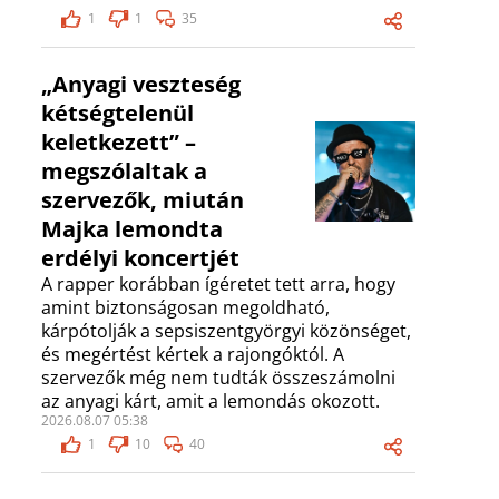
1
1
35
„Anyagi veszteség
kétségtelenül
keletkezett” –
megszólaltak a
szervezők, miután
Majka lemondta
erdélyi koncertjét
A rapper korábban ígéretet tett arra, hogy
amint biztonságosan megoldható,
kárpótolják a sepsiszentgyörgyi közönséget,
és megértést kértek a rajongóktól. A
szervezők még nem tudták összeszámolni
az anyagi kárt, amit a lemondás okozott.
2026.08.07 05:38
1
10
40