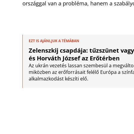
országgal van a probléma, hanem a szabály
EZT IS AJÁNLJUK A TÉMÁBAN
Zelenszkij csapdája: tűzszünet vagy 
és Horváth József az Erőtérben
Az ukrán vezetés lassan szembesül a megváltoz
miközben az erőforrásait felélő Európa a szín
alkalmazkodást készíti elő.