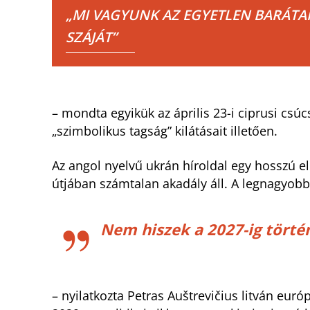
„MI VAGYUNK AZ EGYETLEN BARÁTAI
SZÁJÁT”
– mondta egyikük az április 23-i ciprusi csúc
„szimbolikus tagság” kilátásait illetően.
Az angol nyelvű ukrán híroldal egy hosszú e
útjában számtalan akadály áll. A legnagyob
Nem hiszek a 2027-ig törté
– nyilatkozta Petras Auštrevičius litván eur