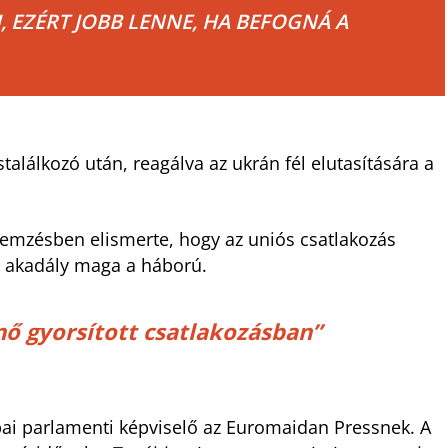
, EZÉRT JOBB LENNE, HA BEFOGNÁ A
stalálkozó után, reagálva az ukrán fél elutasítására a
lemzésben elismerte, hogy az uniós csatlakozás
b akadály maga a háború.
nő gyorsított csatlakozásban”
ópai parlamenti képviselő az Euromaidan Pressnek. A