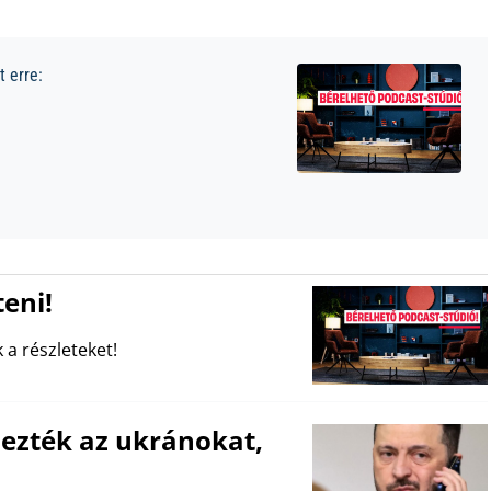
 erre:
eni!
 a részleteket!
ezték az ukránokat,