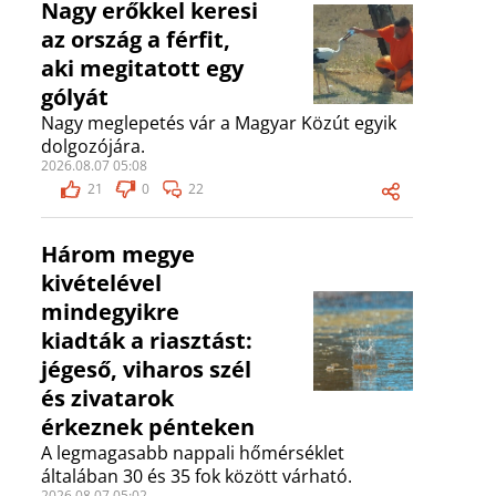
Nagy erőkkel keresi
az ország a férfit,
aki megitatott egy
gólyát
Nagy meglepetés vár a Magyar Közút egyik
dolgozójára.
2026.08.07 05:08
21
0
22
Három megye
kivételével
mindegyikre
kiadták a riasztást:
jégeső, viharos szél
és zivatarok
érkeznek pénteken
A legmagasabb nappali hőmérséklet
általában 30 és 35 fok között várható.
2026.08.07 05:02