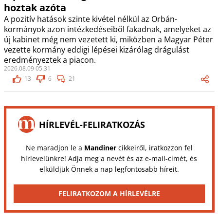
hoztak azóta
A pozitív hatások szinte kivétel nélkül az Orbán-
kormányok azon intézkedéseiből fakadnak, amelyeket az
új kabinet még nem vezetett ki, miközben a Magyar Péter
vezette kormány eddigi lépései kizárólag drágulást
eredményeztek a piacon.
2026.08.09 05:31
13
6
21
HÍRLEVÉL-FELIRATKOZÁS
Ne maradjon le a
Mandiner
cikkeiről, iratkozzon fel
hírlevelünkre! Adja meg a nevét és az e-mail-címét, és
elküldjük Önnek a nap legfontosabb híreit.
FELIRATKOZOM A HÍRLEVÉLRE