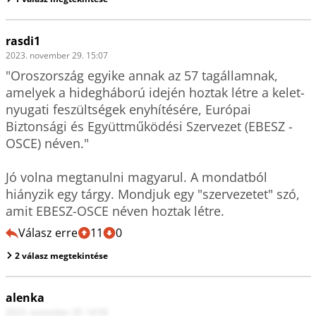
rasdi1
2023. november 29. 15:07
"Oroszország egyike annak az 57 tagállamnak, 
amelyek a hidegháború idején hoztak létre a kelet-
nyugati feszültségek enyhítésére, Európai 
Biztonsági és Együttműködési Szervezet (EBESZ - 
OSCE) néven."

Jó volna megtanulni magyarul. A mondatból 
hiányzik egy tárgy. Mondjuk egy "szervezetet" szó, 
amit EBESZ-OSCE néven hoztak létre.
Válasz erre
11
0
2 válasz megtekintése
alenka
2023. november 29. 14:56