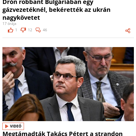
Drón robbant Bulgáriában egy
gázvezetéknél, bekérették az ukrán
nagykövetet
17 órája
1
12
46
VIDEÓ
Megtámadták Takács Pétert a strandon