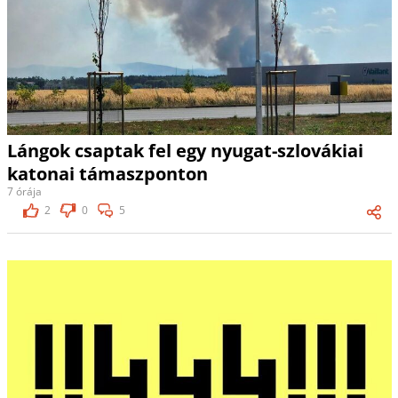
Lángok csaptak fel egy nyugat-szlovákiai
katonai támaszponton
7 órája
2
0
5