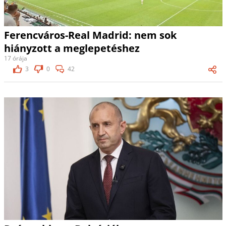
Ferencváros-Real Madrid: nem sok
hiányzott a meglepetéshez
17 órája
3
0
42