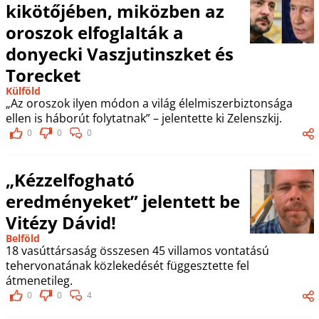
kikötőjében, miközben az
oroszok elfoglalták a
donyecki Vaszjutinszket és
Torecket
Külföld
„Az oroszok ilyen módon a világ élelmiszerbiztonsága
ellen is háborút folytatnak” – jelentette ki Zelenszkij.
0
0
0
„Kézzelfogható
eredményeket” jelentett be
Vitézy Dávid!
Belföld
18 vasúttársaság összesen 45 villamos vontatású
tehervonatának közlekedését függesztette fel
átmenetileg.
0
0
4