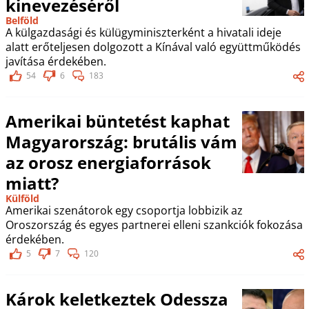
kinevezéséről
Belföld
A külgazdasági és külügyminiszterként a hivatali ideje
alatt erőteljesen dolgozott a Kínával való együttműködés
javítása érdekében.
54
6
183
Amerikai büntetést kaphat
Magyarország: brutális vám
az orosz energiaforrások
miatt?
Külföld
Amerikai szenátorok egy csoportja lobbizik az
Oroszország és egyes partnerei elleni szankciók fokozása
érdekében.
5
7
120
Károk keletkeztek Odessza