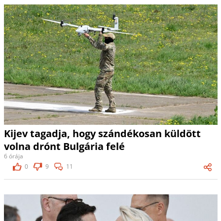
Kijev tagadja, hogy szándékosan küldött
volna drónt Bulgária felé
6 órája
0
9
11