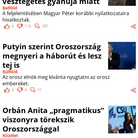
vesztegetés gyanúja miatt
Belföld
A feljelentésében Magyar Péter korábbi nyilatkozataira
hivatkoztak.
6
116
387
Putyin szerint Oroszország
megnyeri a háborút és lesz
tej is
Külföld
Az orosz elnök meg kívánta nyugtatni az orosz
embereket.
4
4
51
Orbán Anita „pragmatikus”
viszonyra törekszik
Oroszországgal
Közélet