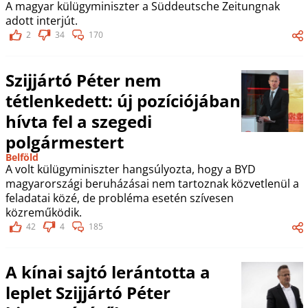
A magyar külügyminiszter a Süddeutsche Zeitungnak
adott interjút.
2
34
170
Szijjártó Péter nem
tétlenkedett: új pozíciójában
hívta fel a szegedi
polgármestert
Belföld
A volt külügyminiszter hangsúlyozta, hogy a BYD
magyarországi beruházásai nem tartoznak közvetlenül a
feladatai közé, de probléma esetén szívesen
közreműködik.
42
4
185
A kínai sajtó lerántotta a
leplet Szijjártó Péter