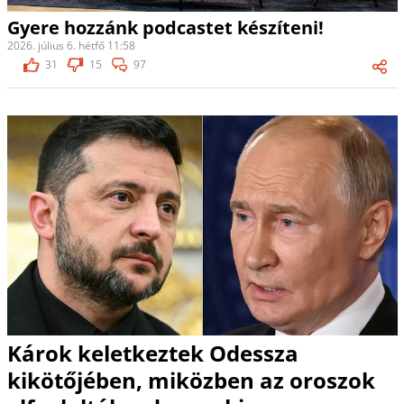
Gyere hozzánk podcastet készíteni!
2026. július 6. hétfő 11:58
31
15
97
Károk keletkeztek Odessza
kikötőjében, miközben az oroszok