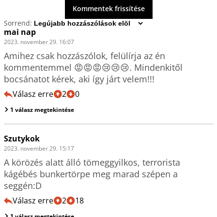
Kommentek frissítése
Sorrend:
mai nap
2023. november 29. 16:07
Amihez csak hozzászólok, felülírja az én 
kommentemmel 😡😡😡😢😢😢. Mindenkitől 
bocsánatot kérek, aki így járt velem!!!
Válasz erre
2
0
1 válasz megtekintése
Szutykok
2023. november 29. 15:17
A körözés alatt álló tömeggyilkos, terrorista 
kágébés bunkertörpe meg marad szépen a 
seggén:D
Válasz erre
2
18
1 válasz megtekintése