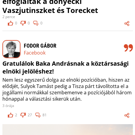
elfoglalták a donyecki
Vaszjutinszket és Torecket
2 perce
0
0
0
FODOR GÁBOR
Facebook
Gratulálok Baka Andrásnak a köztársasági
elnöki jelöléshez!
Nem lesz egyszerű dolga az elnöki pozícióban, hiszen az
elődjét, Sulyok Tamást pedig a Tisza párt távolította el a
jogállami normákkal szembemenve a pozíciójából három
hónappal a választási sikerük után.
3 órája
2
27
81