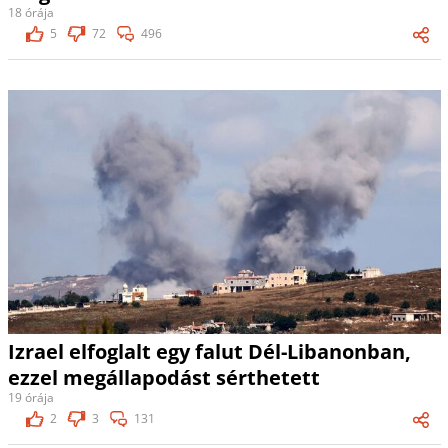
18 órája
5
72
496
Izrael elfoglalt egy falut Dél-Libanonban,
ezzel megállapodást sérthetett
19 órája
2
3
131