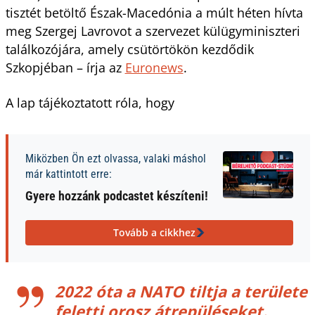
tisztét betöltő Észak-Macedónia a múlt héten hívta
meg Szergej Lavrovot a szervezet külügyminiszteri
találkozójára, amely csütörtökön kezdődik
Szkopjéban – írja az
Euronews
.
A lap tájékoztatott róla, hogy
Miközben Ön ezt olvassa, valaki máshol
már kattintott erre:
Gyere hozzánk podcastet készíteni!
Tovább a cikkhez
2022 óta a NATO tiltja a területe
feletti orosz átrepüléseket.