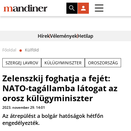
Hírek
Vélemények
Hetilap
Főoldal
Külföld
⬤
SZERGEJ LAVROV
KÜLÜGYMINISZTER
OROSZORSZÁG
Zelenszkij foghatja a fejét:
NATO-tagállamba látogat az
orosz külügyminiszter
2023. november 29. 14:01
Az átrepülést a bolgár hatóságok hétfőn
engedélyezték.