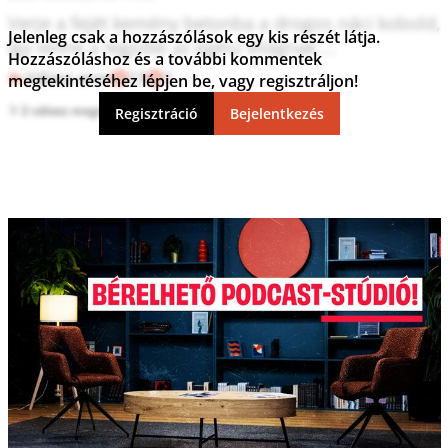
Verje a fejét kemény betonba a drogos náci kobold, 
Jelenleg csak a hozzászólások egy kis részét látja.
így lenne a legjobb az egész világnak....
Hozzászóláshoz és a további kommentek
Válasz erre
13
1
megtekintéséhez lépjen be, vagy regisztráljon!
2 válasz megtekintése
Regisztráció
Bejelentkezés