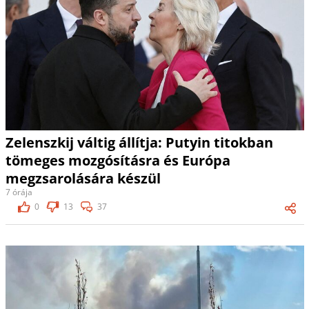
Zelenszkij váltig állítja: Putyin titokban
tömeges mozgósításra és Európa
megzsarolására készül
7 órája
0
13
37