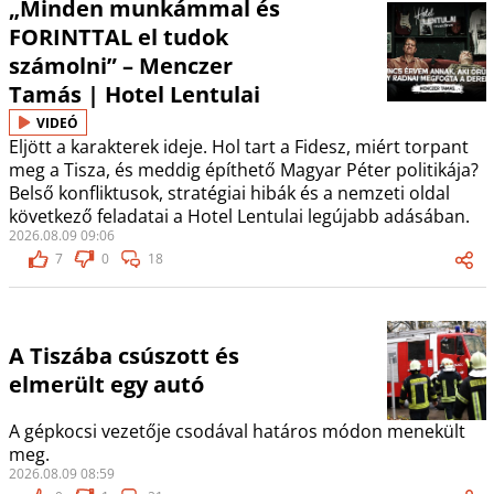
„Minden munkámmal és
FORINTTAL el tudok
számolni” – Menczer
Tamás | Hotel Lentulai
VIDEÓ
Eljött a karakterek ideje. Hol tart a Fidesz, miért torpant
meg a Tisza, és meddig építhető Magyar Péter politikája?
Belső konfliktusok, stratégiai hibák és a nemzeti oldal
következő feladatai a Hotel Lentulai legújabb adásában.
2026.08.09 09:06
7
0
18
A Tiszába csúszott és
elmerült egy autó
A gépkocsi vezetője csodával határos módon menekült
meg.
2026.08.09 08:59