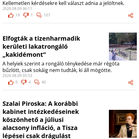
Kellemetlen kérdésekre kell választ adnia a jelöltnek.
2026.08.09 06:11
19
1
107
Elfogták a tizenharmadik
kerületi lakatrongáló
„kakidémont”
A helyiek szerint a rongáló ténykedése már régóta
bűzlött, csak sokáig nem tudták, ki áll mögötte.
2026.08.09 05:53
0
4
40
Szalai Piroska: A korábbi
kabinet intézkedéseinek
köszönhető a júliusi
alacsony infláció, a Tisza
lépései csak drágulást