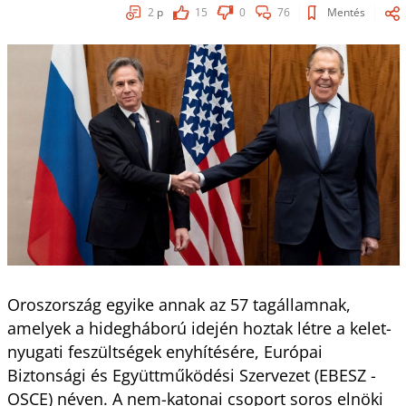
2
p
15
0
76
Mentés
Oroszország egyike annak az 57 tagállamnak,
amelyek a hidegháború idején hoztak létre a kelet-
nyugati feszültségek enyhítésére, Európai
Biztonsági és Együttműködési Szervezet (EBESZ -
OSCE) néven. A nem-katonai csoport soros elnöki