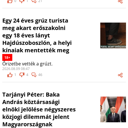
0
1
21
Egy 24 éves grúz turista
meg akart erőszakolni
egy 18 éves lányt
Hajdúszoboszlón, a helyi
kínaiak mentették meg
18+
Őrizetbe vették a grúzt.
2026.08.09 08:47
1
4
46
Tarjányi Péter: Baka
András köztársasági
elnöki jelölése négyszeres
közjogi dilemmát jelent
Magyarországnak