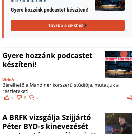
már kattintott erre:
Gyere hozzánk podcastet készíteni!
Tovább a cikkhez
Gyere hozzánk podcastet
készíteni!
Videó
Bérelhető a Mandiner korszerű stúdiója, mutatjuk a
részleteket!
0
0
0
A BRFK vizsgálja Szijjártó
Péter BYD-s kinevezését