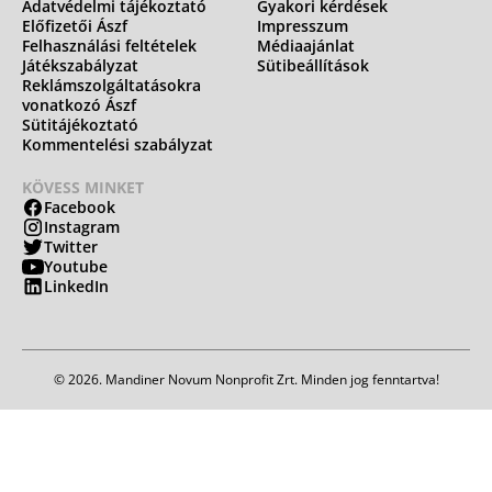
Adatvédelmi tájékoztató
Gyakori kérdések
Előfizetői Ászf
Impresszum
Felhasználási feltételek
Médiaajánlat
Játékszabályzat
Sütibeállítások
Reklámszolgáltatásokra
vonatkozó Ászf
Sütitájékoztató
Kommentelési szabályzat
KÖVESS MINKET
Facebook
Instagram
Twitter
Youtube
LinkedIn
© 2026. Mandiner Novum Nonprofit Zrt. Minden jog fenntartva!