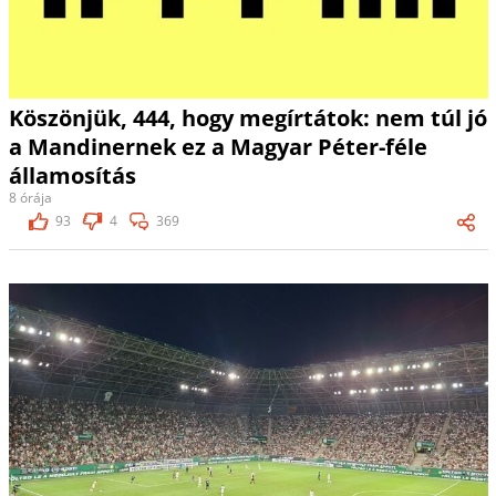
Köszönjük, 444, hogy megírtátok: nem túl jó
a Mandinernek ez a Magyar Péter-féle
államosítás
8 órája
93
4
369