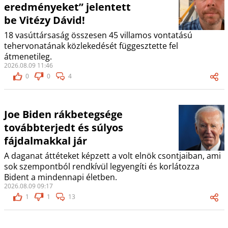
eredményeket” jelentett
be Vitézy Dávid!
18 vasúttársaság összesen 45 villamos vontatású
tehervonatának közlekedését függesztette fel
átmenetileg.
2026.08.09 11:46
0
0
4
Joe Biden rákbetegsége
továbbterjedt és súlyos
fájdalmakkal jár
A daganat áttéteket képzett a volt elnök csontjaiban, ami
sok szempontból rendkívül legyengíti és korlátozza
Bident a mindennapi életben.
2026.08.09 09:17
1
1
13