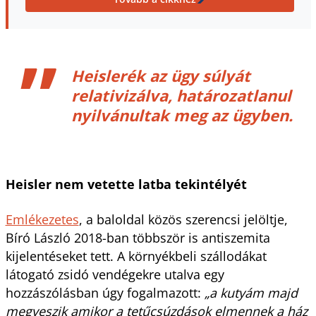
Heislerék az ügy súlyát
relativizálva, határozatlanul
nyilvánultak meg az ügyben.
Heisler nem vetette latba tekintélyét
Emlékezetes
, a baloldal közös szerencsi jelöltje,
Bíró László 2018-ban többször is antiszemita
kijelentéseket tett. A környékbeli szállodákat
látogató zsidó vendégekre utalva egy
hozzászólásban úgy fogalmazott:
„a kutyám majd
megveszik amikor a tetűcsúzdások elmennek a ház