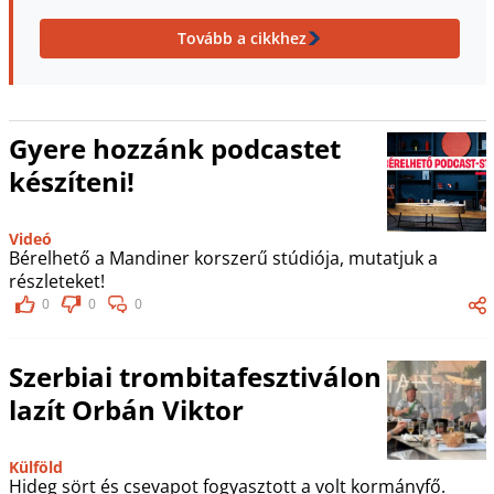
Tovább a cikkhez
Gyere hozzánk podcastet
készíteni!
Videó
Bérelhető a Mandiner korszerű stúdiója, mutatjuk a
részleteket!
0
0
0
Szerbiai trombitafesztiválon
lazít Orbán Viktor
Külföld
Hideg sört és csevapot fogyasztott a volt kormányfő.