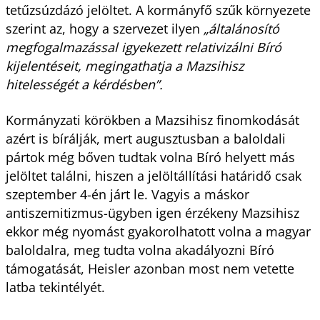
tetűzsúzdázó jelöltet. A kormányfő szűk környezete
szerint az, hogy a szervezet ilyen
„általánosító
megfogalmazással igyekezett relativizálni Bíró
kijelentéseit, megingathatja a Mazsihisz
hitelességét a kérdésben”.
Kormányzati körökben a Mazsihisz finomkodását
azért is bírálják, mert augusztusban a baloldali
pártok még bőven tudtak volna Bíró helyett más
jelöltet találni, hiszen a jelöltállítási határidő csak
szeptember 4-én járt le. Vagyis a máskor
antiszemitizmus-ügyben igen érzékeny Mazsihisz
ekkor még nyomást gyakorolhatott volna a magyar
baloldalra, meg tudta volna akadályozni Bíró
támogatását, Heisler azonban most nem vetette
latba tekintélyét.