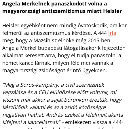
Angela Merkelnek panaszkodott volna a
magyarországi antiszemitizmus miatt Heisler
Heisler egyébként nem mindig óvatoskodik, amikor
felmerül az antiszemitizmus kérdése. A 444
írta
meg, hogy a Mazsihisz elnöke még 2015-ben
Angela Merkel budapesti látogatásakor kifejezetten
alkalmat keresett arra, hogy el tudja panaszolni a
német kancellárnak, milyen félelmei vannak a
magyarországi zsidóságot érintő ügyekben.
“Még a Soros-kampány, a civil szervezetek
vegzálása és a CEU elüldözése előtt voltunk, mi
viszont már akkor a saját bőrünkön éreztük, hogy
készülődik valami és az a zsidó közösségre
negatívan hathat. András ezeket a félelmeit akarta
kifejteni a kancellárnak” –
emlékezett vissza a 444-