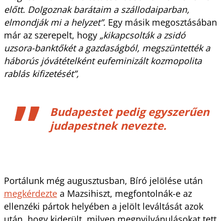
előtt. Dolgoznak barátaim a szállodaiparban,
elmondják mi a helyzet”.
Egy másik megosztásában
már az szerepelt, hogy
„kikapcsolták a zsidó
uzsora-banktőkét a gazdaságból, megszüntették a
háborús jóvátételként eufeminizált kozmopolita
rablás kifizetését”,
Budapestet pedig egyszerűen
judapestnek nevezte.
Portálunk még augusztusban, Bíró jelölése után
megkérdezte
a Mazsihiszt, megfontolnák-e az
ellenzéki pártok helyében a jelölt leváltását azok
után, hogy kiderült, milyen megnyilvánulásokat tett