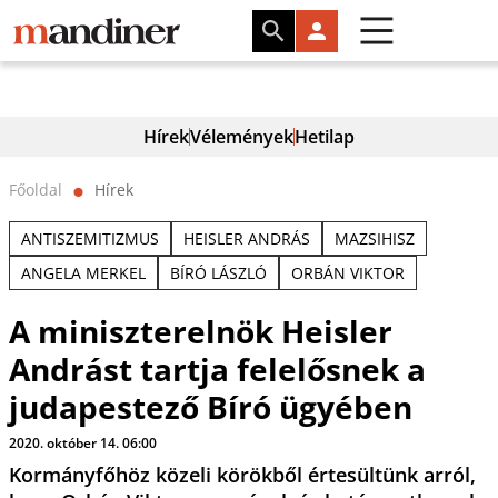
Hírek
Vélemények
Hetilap
Főoldal
Hírek
⬤
ANTISZEMITIZMUS
HEISLER ANDRÁS
MAZSIHISZ
ANGELA MERKEL
BÍRÓ LÁSZLÓ
ORBÁN VIKTOR
A miniszterelnök Heisler
Andrást tartja felelősnek a
judapestező Bíró ügyében
2020. október 14. 06:00
Kormányfőhöz közeli körökből értesültünk arról,