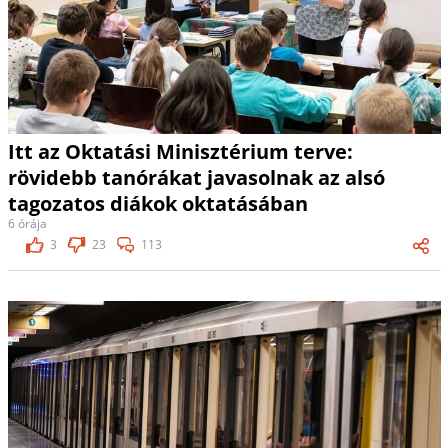
Itt az Oktatási Minisztérium terve:
rövidebb tanórákat javasolnak az alsó
tagozatos diákok oktatásában
6 órája
3
23
113