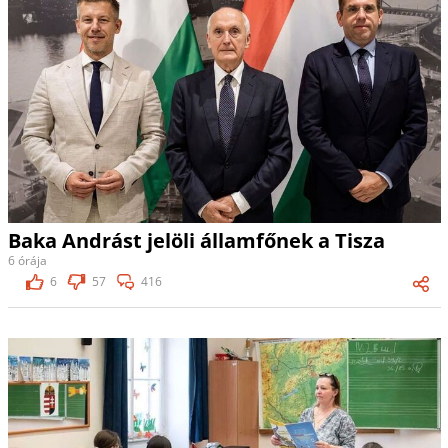
Baka Andrást jelöli államfőnek a Tisza
6 órája
6
57
416