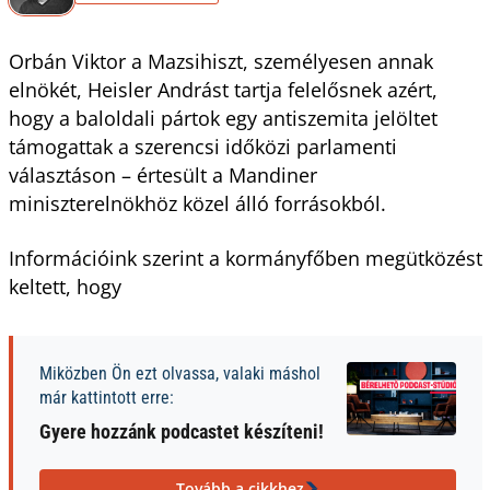
Orbán Viktor a Mazsihiszt, személyesen annak
elnökét, Heisler Andrást tartja felelősnek azért,
hogy a baloldali pártok egy antiszemita jelöltet
támogattak a szerencsi időközi parlamenti
választáson – értesült a Mandiner
miniszterelnökhöz közel álló forrásokból.
Információink szerint a kormányfőben megütközést
keltett, hogy
Miközben Ön ezt olvassa, valaki máshol
már kattintott erre:
Gyere hozzánk podcastet készíteni!
Tovább a cikkhez