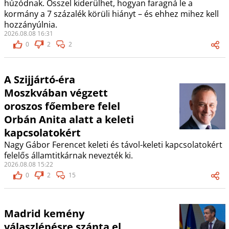
húzódnak. Ősszel kiderülhet, hogyan faragná le a
kormány a 7 százalék körüli hiányt – és ehhez mihez kell
hozzányúlnia.
2026.08.08 16:31
0
2
2
A Szijjártó-éra
Moszkvában végzett
oroszos főembere felel
Orbán Anita alatt a keleti
kapcsolatokért
Nagy Gábor Ferencet keleti és távol-keleti kapcsolatokért
felelős államtitkárnak nevezték ki.
2026.08.08 15:22
0
2
15
Madrid kemény
válaszlépésre szánta el