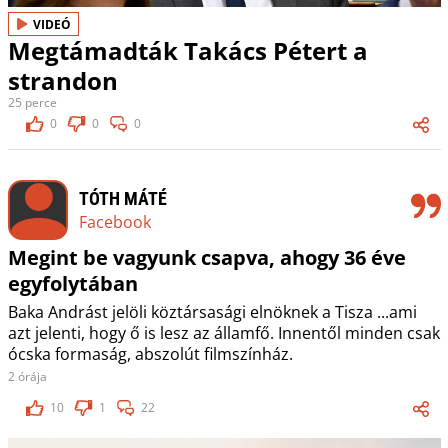
VIDEÓ
Megtámadták Takács Pétert a
strandon
25 perce
0
0
0
TÓTH MÁTÉ
Facebook
Megint be vagyunk csapva, ahogy 36 éve
egyfolytában
Baka Andrást jelöli köztársasági elnöknek a Tisza ...ami
azt jelenti, hogy ő is lesz az államfő. Innentől minden csak
ócska formaság, abszolút filmszínház.
2 órája
10
1
22