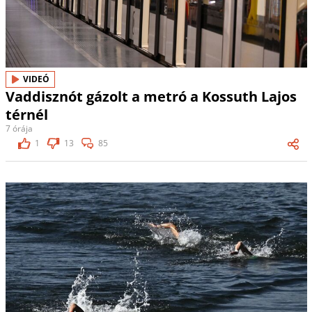
VIDEÓ
Vaddisznót gázolt a metró a Kossuth Lajos
térnél
7 órája
1
13
85