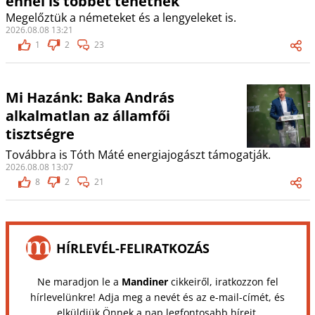
ennél is többet tehetnek
Megelőztük a németeket és a lengyeleket is.
2026.08.08 13:21
1
2
23
Mi Hazánk: Baka András
alkalmatlan az államfői
tisztségre
Továbbra is Tóth Máté energiajogászt támogatják.
2026.08.08 13:07
8
2
21
HÍRLEVÉL-FELIRATKOZÁS
Ne maradjon le a
Mandiner
cikkeiről, iratkozzon fel
hírlevelünkre! Adja meg a nevét és az e-mail-címét, és
elküldjük Önnek a nap legfontosabb híreit.