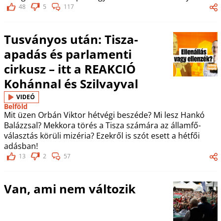
48
5
117
Tusványos után: Tisza-
apadás és parlamenti
cirkusz – itt a REAKCIÓ
Kohánnal és Szilvayval
VIDEÓ
Belföld
Mit üzen Orbán Viktor hétvégi beszéde? Mi lesz Hankó
Balázzsal? Mekkora törés a Tisza számára az államfő-
választás körüli mizéria? Ezekről is szót esett a hétfői
adásban!
13
2
57
Van, ami nem változik