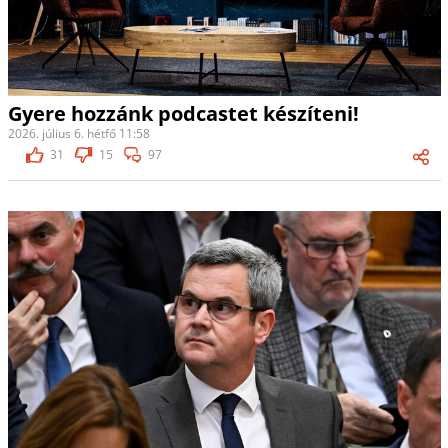
Gyere hozzánk podcastet készíteni!
2026. július 6. hétfő 11:58
31
15
97