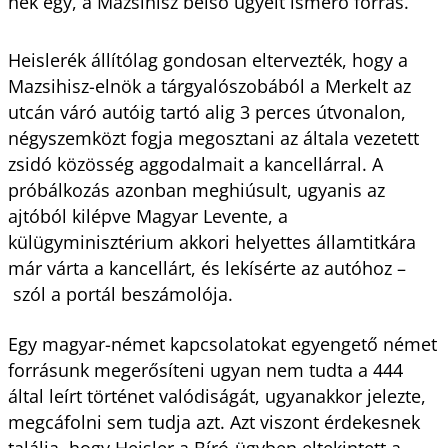
nek egy, a Mazsihisz belső ügyeit ismerő forrás.
Heislerék állítólag gondosan eltervezték, hogy a
Mazsihisz-elnök a tárgyalószobából a Merkelt az
utcán váró autóig tartó alig 3 perces útvonalon,
négyszemközt fogja megosztani az általa vezetett
zsidó közösség aggodalmait a kancellárral. A
próbálkozás azonban meghiúsult, ugyanis az
ajtóból kilépve Magyar Levente, a
külügyminisztérium akkori helyettes államtitkára
már várta a kancellárt, és lekísérte az autóhoz –
szól a portál beszámolója.
Egy magyar-német kapcsolatokat egyengető német
forrásunk megerősíteni ugyan nem tudta a 444
által leírt történet valódiságát, ugyanakkor jelezte,
megcáfolni sem tudja azt. Azt viszont érdekesnek
találja, hogy Heisler a Bíró-ügyben eltekintett a