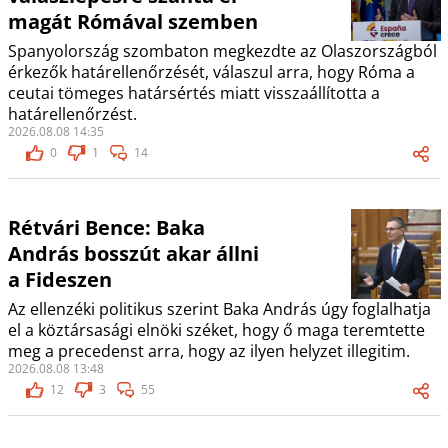
magát Rómával szemben
Spanyolország szombaton megkezdte az Olaszországból
érkezők határellenőrzését, válaszul arra, hogy Róma a
ceutai tömeges határsértés miatt visszaállította a
határellenőrzést.
2026.08.08 14:35
0
1
14
Rétvári Bence: Baka
András bosszút akar állni
a Fideszen
Az ellenzéki politikus szerint Baka András úgy foglalhatja
el a köztársasági elnöki széket, hogy ő maga teremtette
meg a precedenst arra, hogy az ilyen helyzet illegitim.
2026.08.08 13:48
12
3
55