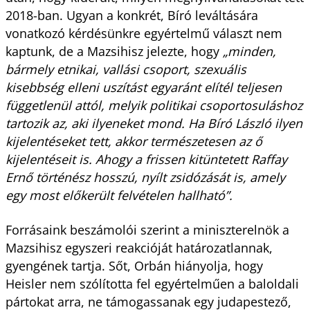
2018-ban. Ugyan a konkrét, Bíró leváltására
vonatkozó kérdésünkre egyértelmű választ nem
kaptunk, de a Mazsihisz jelezte, hogy
„minden,
bármely etnikai, vallási csoport, szexuális
kisebbség elleni uszítást egyaránt elítél teljesen
függetlenül attól, melyik politikai csoportosuláshoz
tartozik az, aki ilyeneket mond. Ha Bíró László ilyen
kijelentéseket tett, akkor természetesen az ő
kijelentéseit is. Ahogy a frissen kitüntetett Raffay
Ernő történész hosszú, nyílt zsidózását is, amely
egy most előkerült felvételen hallható”.
Forrásaink beszámolói szerint a miniszterelnök a
Mazsihisz egyszeri reakcióját határozatlannak,
gyengének tartja. Sőt, Orbán hiányolja, hogy
Heisler nem szólította fel egyértelműen a baloldali
pártokat arra, ne támogassanak egy judapestező,