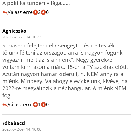
A politika tündéri világa......  
Válasz erre
2
0
Agnieszka
2020. október 14. 16:23
Sohasem felejtem el Csengeyt, " és ne tessék 
tőlünk félteni az országot, arra is nagyon fogunk 
vigyázni, mert az is a miénk". Négy gyerekkel 
voltam kinn azon a márc. 15-én a TV székház előtt.  
Azután nagyon hamar kiderült, h. NEM annyira a 
miénk. Mindegy. Valahogy elevickélünk, kivéve, ha 
2022-re megváltozik a néphangulat. A miénk NEM 
fog.
Válasz erre
1
0
rókabácsi
2020. október 14. 16:06