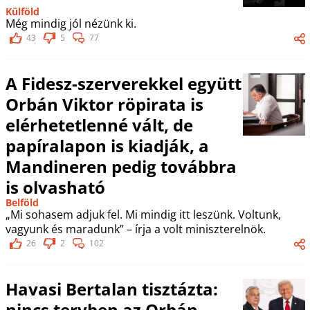
Külföld
Még mindig jól nézünk ki.
43
5
77
A Fidesz-szerverekkel együtt
Orbán Viktor röpirata is
elérhetetlenné vált, de
papíralapon is kiadják, a
Mandineren pedig továbbra
is olvasható
Belföld
„Mi sohasem adjuk fel. Mi mindig itt leszünk. Voltunk,
vagyunk és maradunk” – írja a volt miniszterelnök.
26
2
102
Havasi Bertalan tisztázta:
nincs tervben az Orbán–