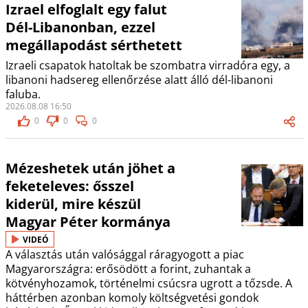
Izrael elfoglalt egy falut
Dél-Libanonban, ezzel
megállapodást sérthetett
Izraeli csapatok hatoltak be szombatra virradóra egy, a
libanoni hadsereg ellenőrzése alatt álló dél-libanoni
faluba.
2026.08.08 16:50
0
0
0
Mézeshetek után jöhet a
feketeleves: ősszel
kiderül, mire készül
Magyar Péter kormánya
VIDEÓ
A választás után valósággal ráragyogott a piac
Magyarországra: erősödött a forint, zuhantak a
kötvényhozamok, történelmi csúcsra ugrott a tőzsde. A
háttérben azonban komoly költségvetési gondok