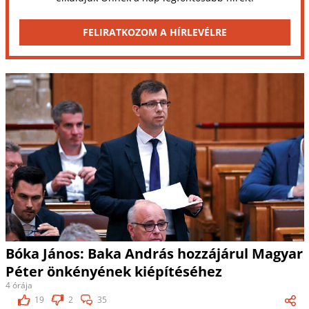
FELIRATKOZOM A HÍRLEVÉLRE
Bóka János: Baka András hozzájárul Magyar
Péter önkényének kiépítéséhez
4 órája
19
2
35