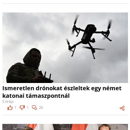
Ismeretlen drónokat észleltek egy német
katonai támaszpontnál
5 órája
1
1
26