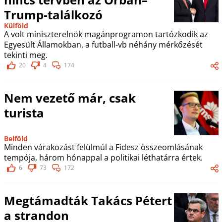
Trump-találkozó
Külföld
A volt miniszterelnök magánprogramon tartózkodik az
Egyesült Államokban, a futball-vb néhány mérkőzését
tekinti meg.
20
4
174
Nem vezető már, csak
turista
Belföld
Minden várakozást felülmúl a Fidesz összeomlásának
tempója, három hónappal a politikai léthatárra értek.
6
73
172
Megtámadták Takács Pétert
a strandon