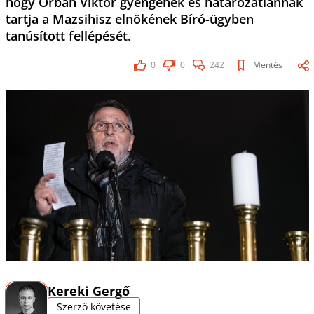
hogy Orbán Viktor gyengének és határozatlannak
tartja a Mazsihisz elnökének Bíró-ügyben
tanúsított fellépését.
0
0
242
Mentés
Kereki Gergő
Szerző követése