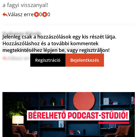
a fagyi visszanyal!
Válasz erre
0
0
Gyéressy Károly
Jelenleg csak a hozzászólások egy kis részét látja.
2020. október 14. 13:28
Hozzászóláshoz és a további kommentek
Ez a judapestezés már annyira unalmas.
megtekintéséhez lépjen be, vagy regisztráljon!
Válasz erre
0
0
Regisztráció
Bejelentkezés