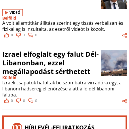
VIDEÓ
Belföld
A volt államtitkár állítása szerint egy tiszás verbálisan és
fizikailag is inzultálta, az esetről videót is közölt.
0
3
6
Izrael elfoglalt egy falut Dél-
Libanonban, ezzel
megállapodást sérthetett
Külföld
Izraeli csapatok hatoltak be szombatra virradóra egy, a
libanoni hadsereg ellenőrzése alatt álló dél-libanoni
faluba.
0
0
0
HÍRLEVÉL-FELIRATKOZÁS