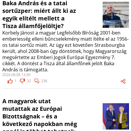
Baka András és a tatai
sortűzper: miért állt ki az
egyik elítélt mellett a
Tisza államfőjelöltje?
Korbely Jánost a magyar Legfelsőbb Bíróság 2001-ben
emberiesség elleni bűncselekmény miatt ítélte el az 1956-
os tatai sortűz miatt. Az ügy ezt követően Strasbourgba
került, ahol 2008-ban úgy döntöttek, hogy Magyarország
megsértette az Emberi Jogok Európai Egyezmény 7.
cikkét. A döntést a Tisza által államfőnek jelölt Baka
András is támogatta.
2026.08.08 13:30
1
32
236
A magyarok utat
mutattak az Európai
Bizottságnak – és a
következő napokban még