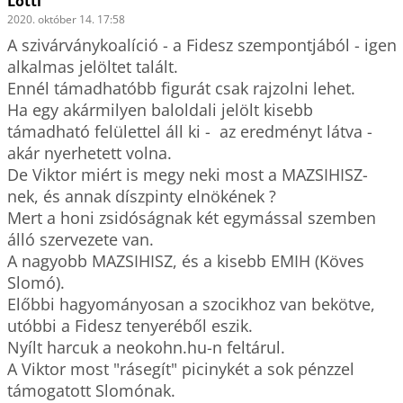
Lotti
2020. október 14. 17:58
A szivárványkoalíció - a Fidesz szempontjából - igen 
alkalmas jelöltet talált.

Ennél támadhatóbb figurát csak rajzolni lehet.

Ha egy akármilyen baloldali jelölt kisebb 
támadható felülettel áll ki -  az eredményt látva - 
akár nyerhetett volna.

De Viktor miért is megy neki most a MAZSIHISZ-
nek, és annak díszpinty elnökének ?

Mert a honi zsidóságnak két egymással szemben 
álló szervezete van.

A nagyobb MAZSIHISZ, és a kisebb EMIH (Köves 
Slomó).

Előbbi hagyományosan a szocikhoz van bekötve, 
utóbbi a Fidesz tenyeréből eszik.

Nyílt harcuk a neokohn.hu-n feltárul.

A Viktor most "rásegít" picinykét a sok pénzzel 
támogatott Slomónak.
