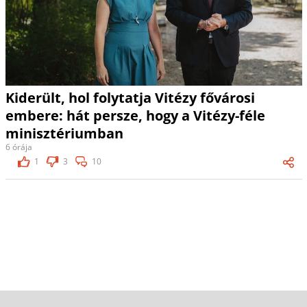
Kiderült, hol folytatja Vitézy fővárosi
embere: hát persze, hogy a Vitézy-féle
minisztériumban
6 órája
1
3
10