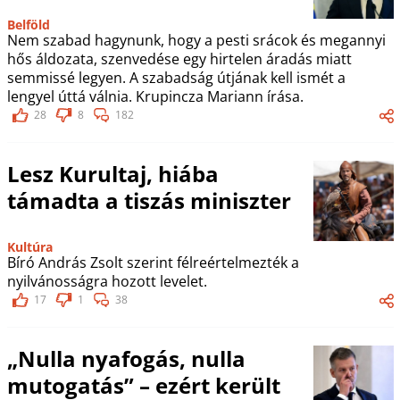
Belföld
Nem szabad hagynunk, hogy a pesti srácok és megannyi
hős áldozata, szenvedése egy hirtelen áradás miatt
semmissé legyen. A szabadság útjának kell ismét a
lengyel úttá válnia. Krupincza Mariann írása.
28
8
182
Lesz Kurultaj, hiába
támadta a tiszás miniszter
Kultúra
Bíró András Zsolt szerint félreértelmezték a
nyilvánosságra hozott levelet.
17
1
38
„Nulla nyafogás, nulla
mutogatás” – ezért került