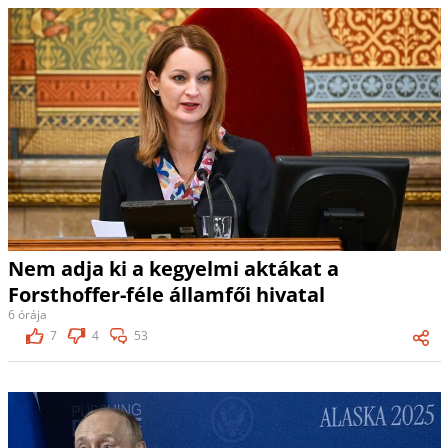
Nem adja ki a kegyelmi aktákat a
Forsthoffer-féle államfői hivatal
6 órája
7
4
53