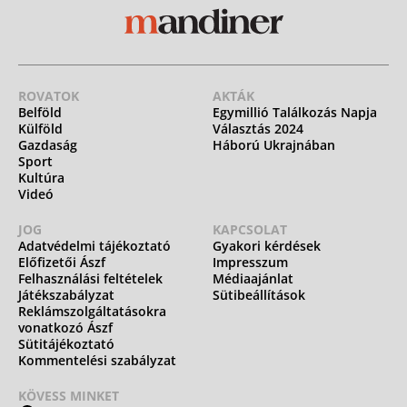
ROVATOK
AKTÁK
Belföld
Egymillió Találkozás Napja
Külföld
Választás 2024
Gazdaság
Háború Ukrajnában
Sport
Kultúra
Videó
JOG
KAPCSOLAT
Adatvédelmi tájékoztató
Gyakori kérdések
Előfizetői Ászf
Impresszum
Felhasználási feltételek
Médiaajánlat
Játékszabályzat
Sütibeállítások
Reklámszolgáltatásokra
vonatkozó Ászf
Sütitájékoztató
Kommentelési szabályzat
KÖVESS MINKET