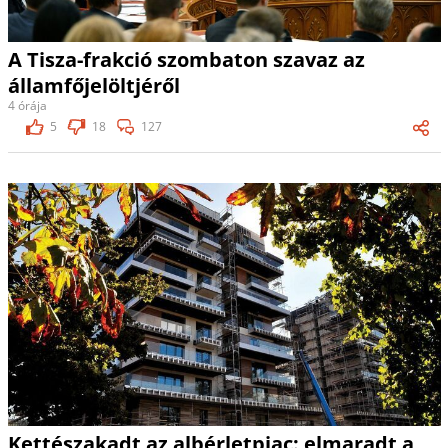
A Tisza-frakció szombaton szavaz az
államfőjelöltjéről
4 órája
5
18
127
Kettészakadt az albérletpiac: elmaradt a