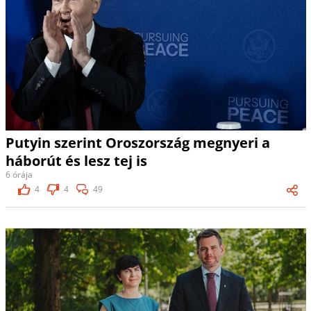
Putyin szerint Oroszország megnyeri a
háborút és lesz tej is
6 órája
4
4
49