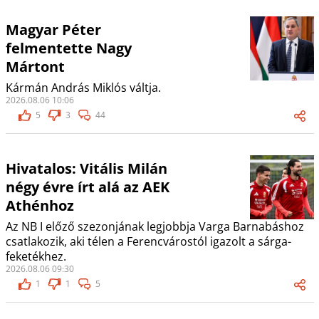
Magyar Péter
felmentette Nagy
Mártont
Kármán András Miklós váltja.
2026.08.06 10:06
5
3
44
Hivatalos: Vitális Milán
négy évre írt alá az AEK
Athénhoz
Az NB I előző szezonjának legjobbja Varga Barnabáshoz
csatlakozik, aki télen a Ferencvárostól igazolt a sárga-
feketékhez.
2026.08.06 09:30
1
1
5