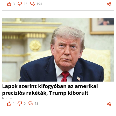
3
18
194
Lapok szerint kifogyóban az amerikai
precíziós rakéták, Trump kiborult
6 órája
1
0
13