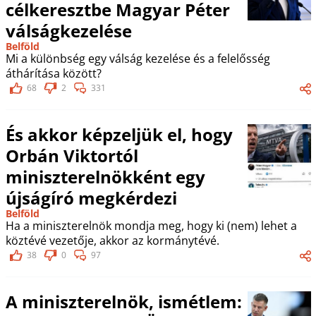
célkeresztbe Magyar Péter
válságkezelése
Belföld
Mi a különbség egy válság kezelése és a felelősség
áthárítása között?
68
2
331
És akkor képzeljük el, hogy
Orbán Viktortól
miniszterelnökként egy
újságíró megkérdezi
Belföld
Ha a miniszterelnök mondja meg, hogy ki (nem) lehet a
köztévé vezetője, akkor az kormánytévé.
38
0
97
A miniszterelnök, ismétlem: