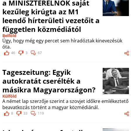
a MINISZTERELNÖK saját
kezűleg kirúgta az M1
leendő hírterületi vezetőit a
független közmédiától
Belföld
Úgy, hogy még egy percet sem híradóztak kinevezésük
óta.
46
3
67
Tageszeitung: Egyik
autokratát cserélték a
másikra Magyarországon?
Külföld
A német lap szerzője szerint a szovjet időkre emlékeztető
beavatkozás történt a magyar közmédiánál.
8
33
119