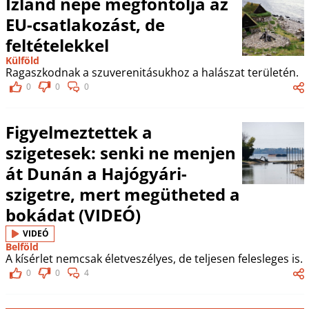
Izland népe megfontolja az
EU-csatlakozást, de
feltételekkel
Külföld
Ragaszkodnak a szuverenitásukhoz a halászat területén.
0
0
0
Figyelmeztettek a
szigetesek: senki ne menjen
át Dunán a Hajógyári-
szigetre, mert megütheted a
bokádat (VIDEÓ)
VIDEÓ
Belföld
A kísérlet nemcsak életveszélyes, de teljesen felesleges is.
0
0
4