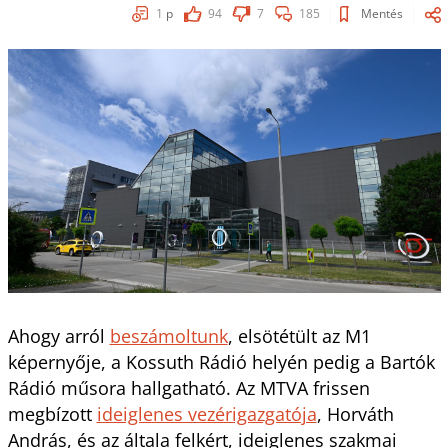
1
p
94
7
185
Mentés
Ahogy arról
beszámoltunk
, elsötétült az M1
képernyője, a Kossuth Rádió helyén pedig a Bartók
Rádió műsora hallgatható. Az MTVA frissen
megbízott
ideiglenes vezérigazgatója
, Horváth
András, és az általa felkért, ideiglenes szakmai