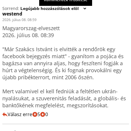
Sorrend:
westend
2026. július 08. 08:59
Magyarorszag-elveszett

2026. július 08. 08:39

"Már Szakács Istvánt is elvitték a rendőrök egy 
facebook bejegyzés miatt" - gyanítom a pojáca és 
bagázsa van annyira aljas, hogy feszíteni fogják a 
húrt a végtelenségig. És ki fognak provokálni egy 
újabb pribékterrort, mint 2006 őszén. 

Mert valamivel el kell fedniük a feltétlen ukrán-
nyalásukat, a szuverenitás feladását, a globális- és 
Válasz erre
5
0