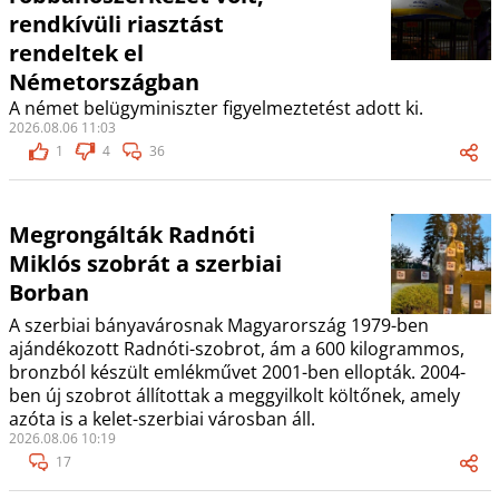
rendkívüli riasztást
rendeltek el
Németországban
A német belügyminiszter figyelmeztetést adott ki.
2026.08.06 11:03
1
4
36
Megrongálták Radnóti
Miklós szobrát a szerbiai
Borban
A szerbiai bányavárosnak Magyarország 1979-ben
ajándékozott Radnóti-szobrot, ám a 600 kilogrammos,
bronzból készült emlékművet 2001-ben ellopták. 2004-
ben új szobrot állítottak a meggyilkolt költőnek, amely
azóta is a kelet-szerbiai városban áll.
2026.08.06 10:19
17