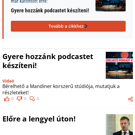
már kattintott erre:
Gyere hozzánk podcastet készíteni!
Tovább a cikkhez
Gyere hozzánk podcastet
készíteni!
Videó
Bérelhető a Mandiner korszerű stúdiója, mutatjuk a
részleteket!
0
0
0
Előre a lengyel úton!