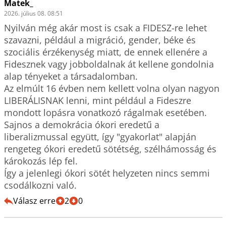
Matek_
2026. július 08. 08:51
Nyilván még akár most is csak a FIDESZ-re lehet 
szavazni, például a migráció, gender, béke és 
szociális érzékenység miatt, de ennek ellenére a 
Fidesznek vagy jobboldalnak át kellene gondolnia 
alap tényeket a társadalomban.

Az elmúlt 16 évben nem kellett volna olyan nagyon 
LIBERÁLISNAK lenni, mint például a Fideszre 
mondott lopásra vonatkozó rágalmak esetében.

Sajnos a demokrácia ókori eredetű a 
liberalizmussal együtt, így "gyakorlat" alapján 
rengeteg ókori eredetű sötétség, szélhámosság és 
károkozás lép fel.

Így a jelenlegi ókori sötét helyzeten nincs semmi 
csodálkozni való.
Válasz erre
2
0