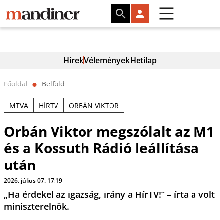
Hírek
Vélemények
Hetilap
Főoldal
Belföld
⬤
MTVA
HÍRTV
ORBÁN VIKTOR
Orbán Viktor megszólalt az M1
és a Kossuth Rádió leállítása
után
2026. július 07. 17:19
„Ha érdekel az igazság, irány a HírTV!” – írta a volt
miniszterelnök.