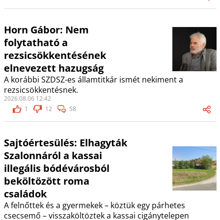
Horn Gábor: Nem
folytatható a
rezsicsökkentésének
elnevezett hazugság
A korábbi SZDSZ-es államtitkár ismét nekiment a
rezsicsökkentésnek.
2026.08.06 12:42
1
12
58
Sajtóértesülés: Elhagyták
Szalonnáról a kassai
illegális bódévárosból
beköltözött roma
családok
A felnőttek és a gyermekek – köztük egy párhetes
csecsemő – visszaköltöztek a kassai cigánytelepen