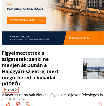
Figyelmeztettek a
szigetesek: senki ne
menjen át Dunán a
Hajógyári-szigetre, mert
megütheted a bokádat
(VIDEÓ)
VIDEÓ
A kísérlet nemcsak életveszélyes, de teljesen felesleges is.
2026.08.06 12:54
0
0
2