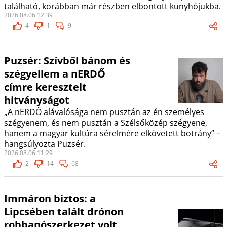
található, korábban már részben elbontott kunyhójukba.
2026.08.06 12:39
4
1
9
Puzsér: Szívből bánom és
szégyellem a nERDŐ
címre keresztelt
hitványságot
„A nERDŐ alávalósága nem pusztán az én személyes
szégyenem, és nem pusztán a Szélsőközép szégyene,
hanem a magyar kultúra sérelmére elkövetett botrány” –
hangsúlyozta Puzsér.
2026.08.06 11:29
2
14
68
Immáron biztos: a
Lipcsében talált drónon
robbanószerkezet volt,