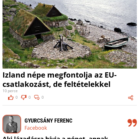
Izland népe megfontolja az EU-
csatlakozást, de feltételekkel
10 perce
0
0
0
GYURCSÁNY FERENC
Facebook
Aki lázadásra hívja a népet, annak