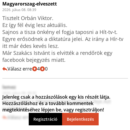
Magyarorszag-elveszett
2026. július 08. 08:39
Tisztelt Orbán Viktor.

Ez így fél évig lesz aktuális. 

Sajnos a tisza önkény el fogja taposni a Hít-tv-t.

Egyre erősödnek a diktatúra jelei. Az irány a Hír-tv 
itt már édes kevés lesz.

Már Szakács Istvánt is elvitték a rendőrök egy 
Válasz erre
4
0
lemez
2026. július 08. 08:30
Jelenleg csak a hozzászólások egy kis részét látja.
Olyan sötét s képernyó mint poloska feje.Azt 
Hozzászóláshoz és a további kommentek
sugározza.
megtekintéséhez lépjen be, vagy regisztráljon!
Válasz erre
2
0
Regisztráció
Bejelentkezés