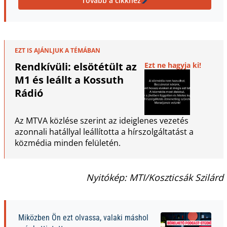
Tovább a cikkhez
EZT IS AJÁNLJUK A TÉMÁBAN
Rendkívüli: elsötétült az
Ezt ne hagyja ki!
M1 és leállt a Kossuth
Rádió
Az MTVA közlése szerint az ideiglenes vezetés
azonnali hatállyal leállította a hírszolgáltatást a
közmédia minden felületén.
Nyitókép: MTI/Koszticsák Szilárd
Miközben Ön ezt olvassa, valaki máshol