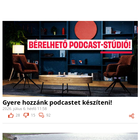
Gyere hozzánk podcastet készíteni!
2026. július 6. hétfő 11:58
28
15
92