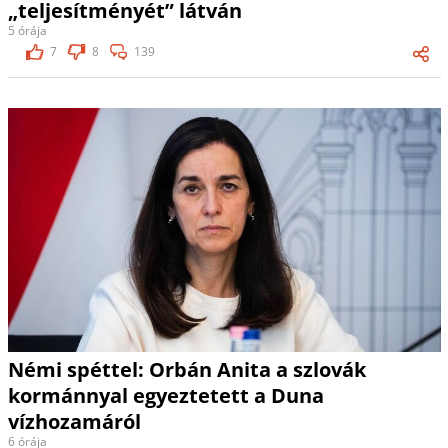
„teljesítményét” látván
5 órája
7
8
139
Némi spéttel: Orbán Anita a szlovák
kormánnyal egyeztetett a Duna
vízhozamáról
6 órája