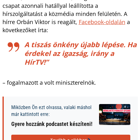
csapat azonnali hatállyal leállította a
hírszolgáltatást a közmédia minden felületén. A
hírre Orbán Viktor is reagált,
Facebook-oldalán
a
következőket írta:
A tiszás önkény újabb lépése. Ha
érdekel az igazság, irány a
HírTV!”
– fogalmazott a volt miniszterelnök.
Miközben Ön ezt olvassa, valaki máshol
már kattintott erre:
Gyere hozzánk podcastet készíteni!