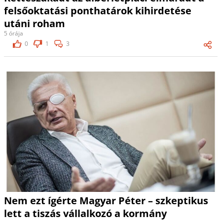
felsőoktatási ponthatárok kihirdetése
utáni roham
5 órája
0
1
3
Nem ezt ígérte Magyar Péter – szkeptikus
lett a tiszás vállalkozó a kormány