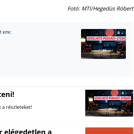
Fotó: MTI/Hegedüs Róbert
 erre:
eni!
 a részleteket!
 elégedetlen a