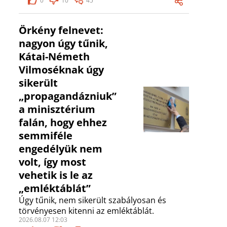
0
10
45
Örkény felnevet:
nagyon úgy tűnik,
Kátai-Németh
Vilmoséknak úgy
sikerült
„propagandázniuk”
a minisztérium
falán, hogy ehhez
semmiféle
engedélyük nem
volt, így most
vehetik is le az
„emléktáblát”
Úgy tűnik, nem sikerült szabályosan és
törvényesen kitenni az emléktáblát.
2026.08.07 12:03