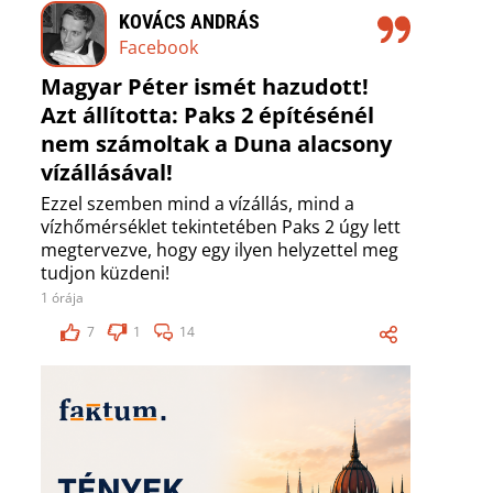
KOVÁCS ANDRÁS
Facebook
Magyar Péter ismét hazudott!
Azt állította: Paks 2 építésénél
nem számoltak a Duna alacsony
vízállásával!
Ezzel szemben mind a vízállás, mind a
vízhőmérséklet tekintetében Paks 2 úgy lett
megtervezve, hogy egy ilyen helyzettel meg
tudjon küzdeni!
1 órája
7
1
14