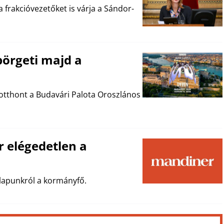
 frakcióvezetőket is várja a Sándor-
pörgeti majd a
otthont a Budavári Palota Oroszlános
 elégedetlen a
 lapunkról a kormányfő.