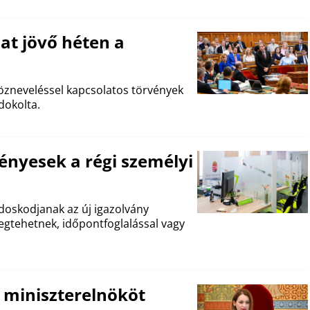
at jövő héten a
közneveléssel kapcsolatos törvények
dokolta.
ényesek a régi személyi
ndoskodjanak az új igazolvány
gtehetnek, időpontfoglalással vagy
 miniszterelnököt