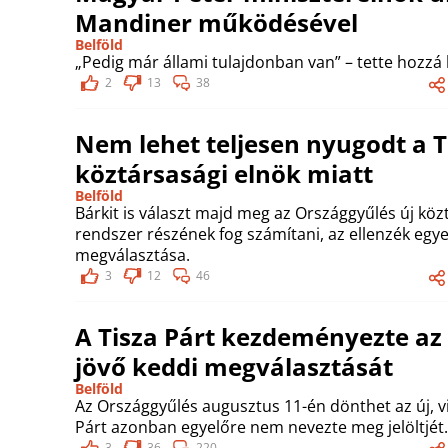
Mandiner működésével
Belföld
„Pedig már állami tulajdonban van” – tette hozzá
2
13
38
Nem lehet teljesen nyugodt a Ti
köztársasági elnök miatt
Belföld
Bárkit is választ majd meg az Országgyűlés új közt
rendszer részének fog számítani, az ellenzék egyet
megválasztása.
3
12
46
A Tisza Párt kezdeményezte az 
jövő keddi megválasztását
Belföld
Az Országgyűlés augusztus 11-én dönthet az új, vit
Párt azonban egyelőre nem nevezte meg jelöltjét.
3
36
220