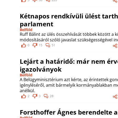
Kétnapos rendkívüli ülést tarth
parlament
Belföld
Ruff Bálint az ülés összehívását többek között a 
módosításáról szóló javaslat szükségességével in
0
15
51
Lejárt a határidő: már nem érv
igazolványok
Belföld
A Belügyminisztérium azt kérte, az érintettek go
igényléséről, amit bármelyik kormányablakban me
anélkül.
2
3
28
Forsthoffer Ágnes berendelte a
Belföld