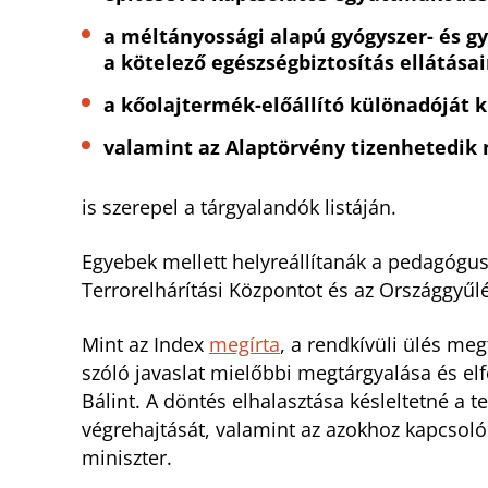
a méltányossági alapú gyógyszer- és g
a kötelező egészségbiztosítás ellátása
a kőolajtermék-előállító különadóját ki
valamint az Alaptörvény tizenhetedik
is szerepel a tárgyalandók listáján.
Egyebek mellett helyreállítanák a pedagóguso
Terrorelhárítási Központot és az Országgyűlé
Mint az Index
megírta
, a rendkívüli ülés me
szóló javaslat mielőbbi megtárgyalása és e
Bálint. A döntés elhalasztása késleltetné a 
végrehajtását, valamint az azokhoz kapcsoló
miniszter.