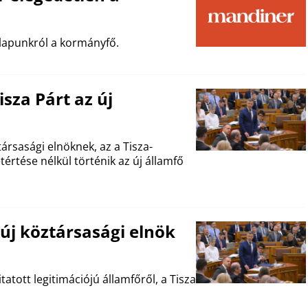
 lapunkról a kormányfő.
sza Párt az új
ársasági elnöknek, az a Tisza-
értése nélkül történik az új államfő
új köztársasági elnök
atott legitimációjú államfőről, a Tisza