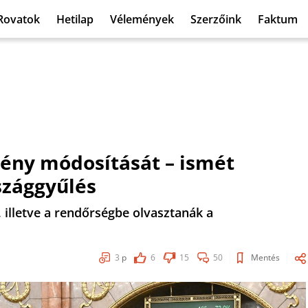
Rovatok
Hetilap
Vélemények
Szerzőink
Faktum
vény módosítását – ismét
rszággyűlés
 illetve a rendőrségbe olvasztanák a
3
p
6
15
50
Mentés