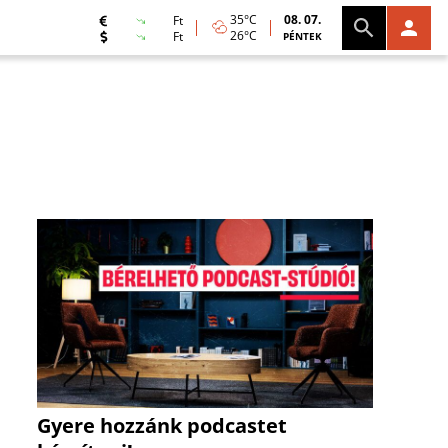
35°C
08. 07.
Ft
26°C
Ft
PÉNTEK
Gyere hozzánk podcastet