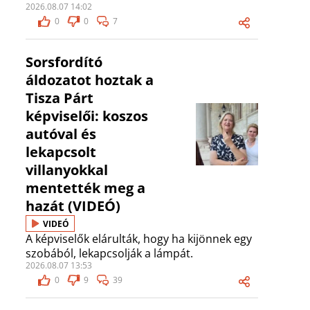
2026.08.07 14:02
0
0
7
Sorsfordító
áldozatot hoztak a
Tisza Párt
képviselői: koszos
autóval és
lekapcsolt
villanyokkal
mentették meg a
hazát (VIDEÓ)
VIDEÓ
A képviselők elárulták, hogy ha kijönnek egy
szobából, lekapcsolják a lámpát.
2026.08.07 13:53
0
9
39