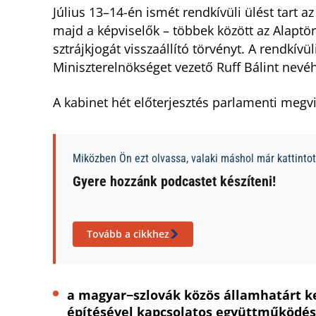
Július 13–14-én ismét rendkívüli ülést tart a
majd a képviselők – többek között az Alapt
sztrájkjogát visszaállító törvényt. A rendkív
Miniszterelnökséget vezető Ruff Bálint nevé
A kabinet hét előterjesztés parlamenti megv
Miközben Ön ezt olvassa, valaki máshol már kattintott
Gyere hozzánk podcastet készíteni!
Tovább a cikkhez
a magyar−szlovák közös államhatárt ke
építésével kapcsolatos együttműködés