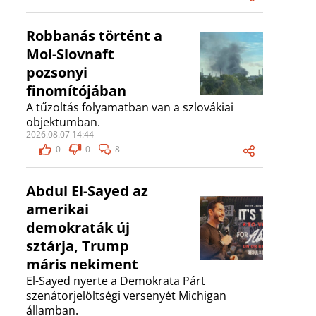
Robbanás történt a
Mol-Slovnaft
pozsonyi
finomítójában
A tűzoltás folyamatban van a szlovákiai
objektumban.
2026.08.07 14:44
0
0
8
Abdul El-Sayed az
amerikai
demokraták új
sztárja, Trump
máris nekiment
El-Sayed nyerte a Demokrata Párt
szenátorjelöltségi versenyét Michigan
államban.