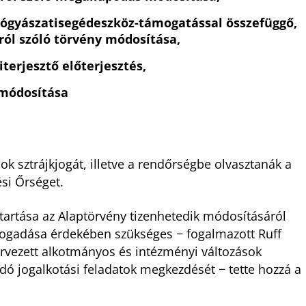
yógyászatisegédeszköz-támogatással összefüggő,
iról szóló törvény módosítása,
terjesztő előterjesztés,
 módosítása
k sztrájkjogát, illetve a rendőrségbe olvasztanák a
si Őrséget.
gtartása az Alaptörvény tizenhetedik módosításáról
lfogadása érdekében szükséges − fogalmazott Ruff
tervezett alkotmányos és intézményi változások
dó jogalkotási feladatok megkezdését − tette hozzá a