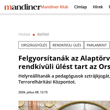
Mandiner Klub
Címlap
Hírek
Főoldal
Belföld
⬤
ORSZÁGGYŰLÉS
RENDKÍVÜLI ÜLÉS
PARLAMENT
Felgyorsítanák az Alaptör
rendkívüli ülést tart az O
Helyreállítanák a pedagógusok sztrájkjogát,
Terrorelhárítási Központot.
2026. július 08. 12:15