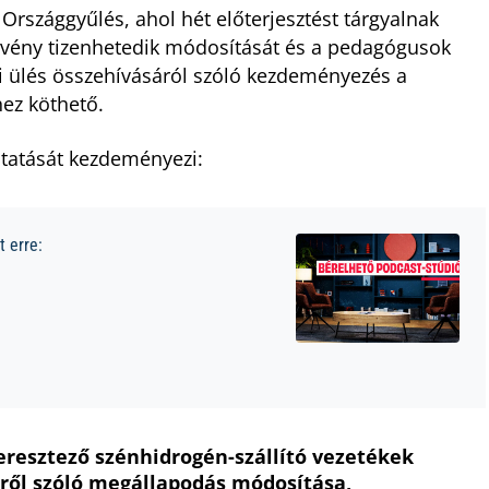
z Országgyűlés, ahol hét előterjesztést tárgyalnak
örvény tizenhetedik módosítását és a pedagógusok
üli ülés összehívásáról szóló kezdeményezés a
hez köthető.
itatását kezdeményezi:
 erre:
resztező szénhidrogén-szállító vezetékek
ről szóló megállapodás módosítása,