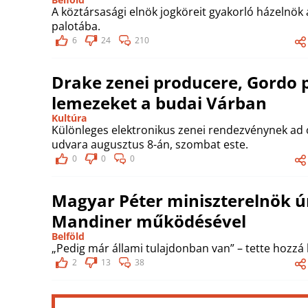
A köztársasági elnök jogköreit gyakorló házelnök a
palotába.
6
24
210
Drake zenei producere, Gordo 
lemezeket a budai Várban
Kultúra
Különleges elektronikus zenei rendezvénynek ad 
udvara augusztus 8-án, szombat este.
0
0
0
Magyar Péter miniszterelnök úr
Mandiner működésével
Belföld
„Pedig már állami tulajdonban van” – tette hozzá
2
13
38