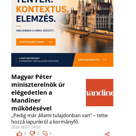
Magyar Péter
miniszterelnök úr
elégedetlen a
Mandiner
működésével
„Pedig már állami tulajdonban van” – tette
hozzá lapunkról a kormányfő.
2026.08.07 14:50
0
3
6