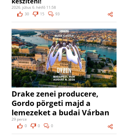
készíteni!
2026. július 6. hétfő 11:58
30
15
93
Drake zenei producere,
Gordo pörgeti majd a
lemezeket a budai Várban
29 perce
0
0
0