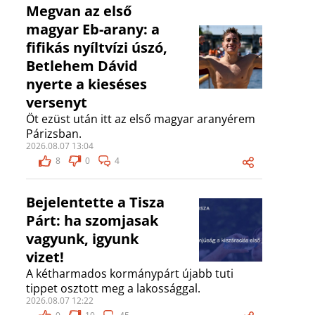
Megvan az első
magyar Eb-arany: a
fifikás nyíltvízi úszó,
Betlehem Dávid
nyerte a kieséses
versenyt
Öt ezüst után itt az első magyar aranyérem
Párizsban.
2026.08.07 13:04
8
0
4
Bejelentette a Tisza
Párt: ha szomjasak
vagyunk, igyunk
vizet!
A kétharmados kormánypárt újabb tuti
tippet osztott meg a lakossággal.
2026.08.07 12:22