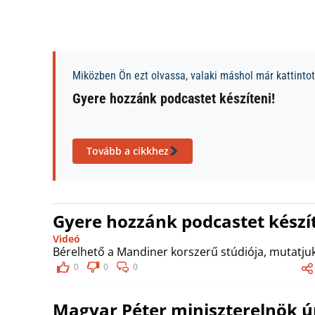
Miközben Ön ezt olvassa, valaki máshol már kattintott
Gyere hozzánk podcastet készíteni!
Tovább a cikkhez
Gyere hozzánk podcastet készít
Videó
Bérelhető a Mandiner korszerű stúdiója, mutatjuk
0
0
0
Magyar Péter miniszterelnök úr