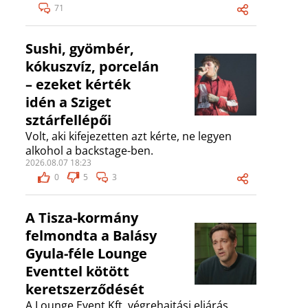
71
Sushi, gyömbér,
kókuszvíz, porcelán
– ezeket kérték
idén a Sziget
sztárfellépői
Volt, aki kifejezetten azt kérte, ne legyen
alkohol a backstage-ben.
2026.08.07 18:23
0
5
3
A Tisza-kormány
felmondta a Balásy
Gyula-féle Lounge
Eventtel kötött
keretszerződését
A Lounge Event Kft. végrehajtási eljárás