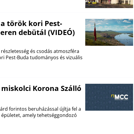
 török kori Pest-
neren debütál (VIDEÓ)
, részletesség és csodás atmoszféra
kori Pest-Buda tudományos és vizuális
 miskolci Korona Szálló
rd forintos beruházással újítja fel a
si épületet, amely tehetséggondozó