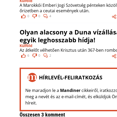
Külföld
A Marokkói Emberi Jogi Szövetség pénteken közöl
őrizetben a ceutai események után.
0
0
4
Olyan alacsony a Duna vízállása
egyik leghosszabb hídja!
Külföld
Az átkelőt vélhetően Krisztus után 367-ben rombol
6
0
2
HÍRLEVÉL-FELIRATKOZÁS
Ne maradjon le a
Mandiner
cikkeiről, iratkozz
meg a nevét és az e-mail-címét, és elküldjük 
híreit.
Összesen 3 komment