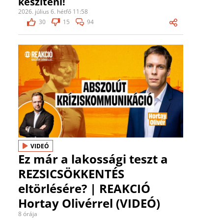
készíteni!
2026. július 6. hétfő 11:58
30
15
94
VIDEÓ
Ez már a lakossági teszt a
REZSICSÖKKENTÉS
eltörlésére? | REAKCIÓ
Hortay Olivérrel (VIDEÓ)
8 órája