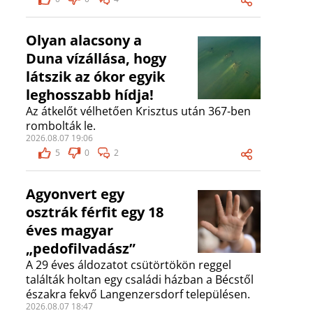
Olyan alacsony a
Duna vízállása, hogy
látszik az ókor egyik
leghosszabb hídja!
Az átkelőt vélhetően Krisztus után 367-ben
rombolták le.
2026.08.07 19:06
5
0
2
Agyonvert egy
osztrák férfit egy 18
éves magyar
„pedofilvadász”
A 29 éves áldozatot csütörtökön reggel
találták holtan egy családi házban a Bécstől
északra fekvő Langenzersdorf településen.
2026.08.07 18:47