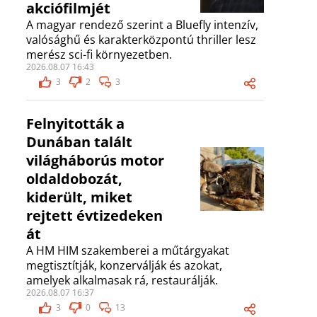
akciófilmjét
A magyar rendező szerint a Bluefly intenzív,
valósághű és karakterközpontú thriller lesz
merész sci-fi környezetben.
2026.08.07 16:43
3
2
3
Felnyitották a
Dunában talált
világháborús motor
oldaldobozát,
kiderült, miket
rejtett évtizedeken
át
A HM HIM szakemberei a műtárgyakat
megtisztítják, konzerválják és azokat,
amelyek alkalmasak rá, restaurálják.
2026.08.07 16:37
3
0
13