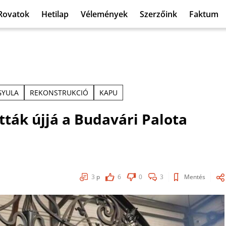
Rovatok
Hetilap
Vélemények
Szerzőink
Faktum
GYULA
REKONSTRUKCIÓ
KAPU
ák újjá a Budavári Palota
3
p
6
0
3
Mentés