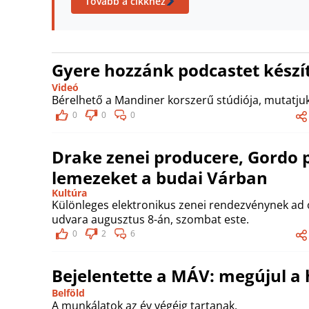
Tovább a cikkhez
Gyere hozzánk podcastet készít
Videó
Bérelhető a Mandiner korszerű stúdiója, mutatjuk
0
0
0
Drake zenei producere, Gordo 
lemezeket a budai Várban
Kultúra
Különleges elektronikus zenei rendezvénynek ad 
udvara augusztus 8-án, szombat este.
0
2
6
Bejelentette a MÁV: megújul a
Belföld
A munkálatok az év végéig tartanak.