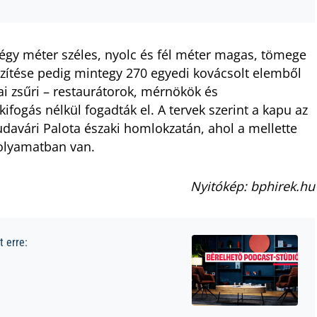
gy méter széles, nyolc és fél méter magas, tömege
szítése pedig mintegy 270 egyedi kovácsolt elemből
i zsűri – restaurátorok, mérnökök és
ifogás nélkül fogadták el. A tervek szerint a kapu az
udavári Palota északi homlokzatán, ahol a mellette
folyamatban van.
Nyitókép: bphirek.hu
 erre: