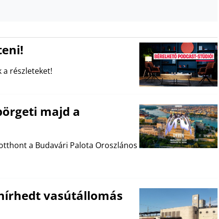
eni!
 a részleteket!
pörgeti majd a
otthont a Budavári Palota Oroszlános
 hírhedt vasútállomás