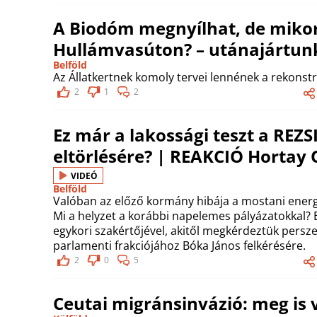
A Biodóm megnyílhat, de mikor
Hullámvasúton? – utánajártun
Belföld
Az Állatkertnek komoly tervei lennének a rekonstr
2
1
2
Ez már a lakossági teszt a RE
eltörlésére? | REAKCIÓ Hortay O
VIDEÓ
Belföld
Valóban az előző kormány hibája a mostani energi
Mi a helyzet a korábbi napelemes pályázatokkal? E
egykori szakértőjével, akitől megkérdeztük persze 
parlamenti frakciójához Bóka János felkérésére.
2
0
5
Ceutai migránsinvázió: meg is v