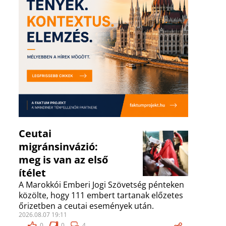
Ceutai
migránsinvázió:
meg is van az első
ítélet
A Marokkói Emberi Jogi Szövetség pénteken
közölte, hogy 111 embert tartanak előzetes
őrizetben a ceutai események után.
2026.08.07 19:11
0
0
4