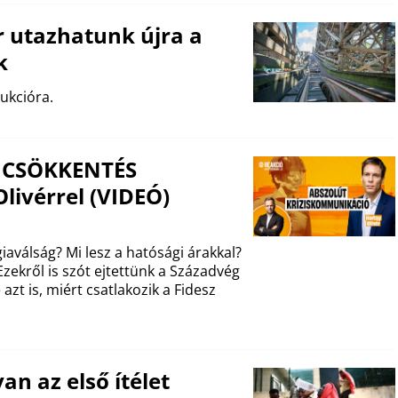
 utazhatunk újra a
k
ukcióra.
ZSICSÖKKENTÉS
livérrel (VIDEÓ)
aválság? Mi lesz a hatósági árakkal?
zekről is szót ejtettünk a Századvég
azt is, miért csatlakozik a Fidesz
an az első ítélet