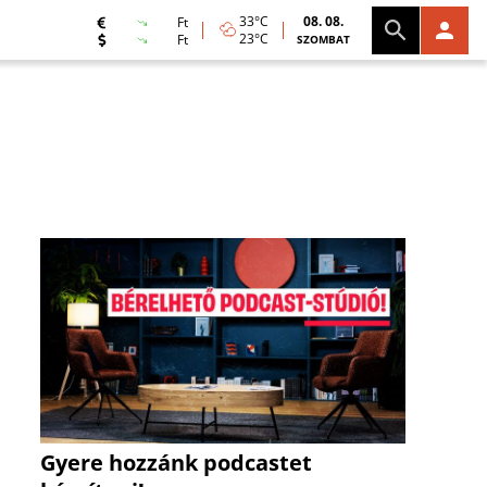
33°C
08. 08.
Ft
23°C
Ft
SZOMBAT
Gyere hozzánk podcastet