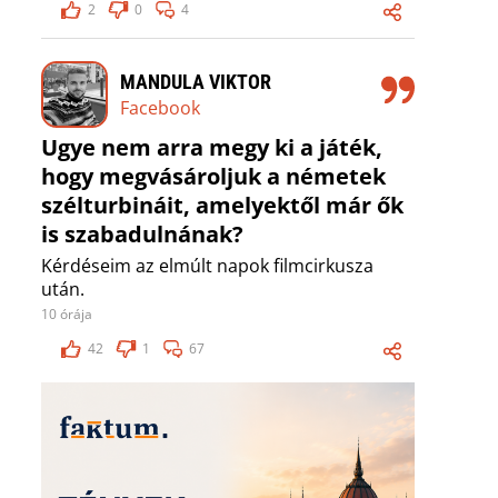
2
0
4
MANDULA VIKTOR
Facebook
Ugye nem arra megy ki a játék,
hogy megvásároljuk a németek
szélturbináit, amelyektől már ők
is szabadulnának?
Kérdéseim az elmúlt napok filmcirkusza
után.
10 órája
42
1
67