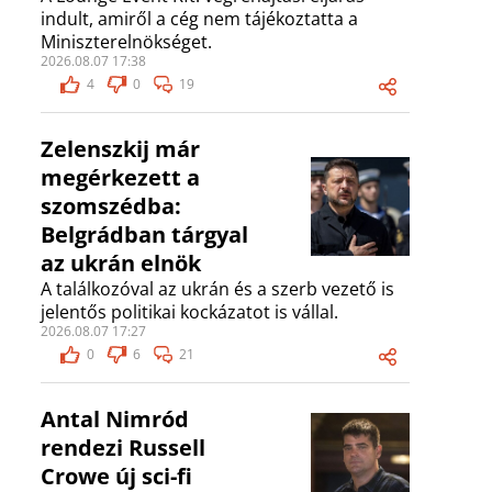
indult, amiről a cég nem tájékoztatta a
Miniszterelnökséget.
2026.08.07 17:38
4
0
19
Zelenszkij már
megérkezett a
szomszédba:
Belgrádban tárgyal
az ukrán elnök
A találkozóval az ukrán és a szerb vezető is
jelentős politikai kockázatot is vállal.
2026.08.07 17:27
0
6
21
Antal Nimród
rendezi Russell
Crowe új sci-fi