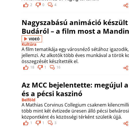
2
0
4
Nagyszabású animáció készült a
Budáról – a film most a Mandi
VIDEÓ
Kultúra
A film tematikája egy városnéző sétához igazodik
jellemzi. Az alkotók több éves munkával a török 
összegzését készítették el.
18
1
16
Az MCC bejelentette: megújul a
és a pécsi kaszinó
Belföld
A Mathias Corvinus Collegium csaknem kilencmilliá
több mint két évtizede üresen álló pécsi belváro
központként és közösségi térként születik újjá.
1
1
3