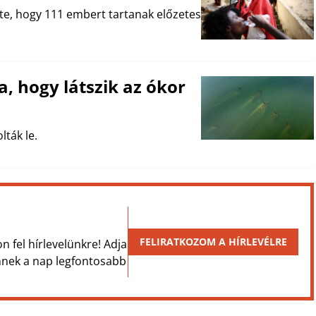
te, hogy 111 embert tartanak előzetes
, hogy látszik az ókor
ták le.
FELIRATKOZOM A HÍRLEVÉLRE
on fel hírlevelünkre! Adja
Önnek a nap legfontosabb