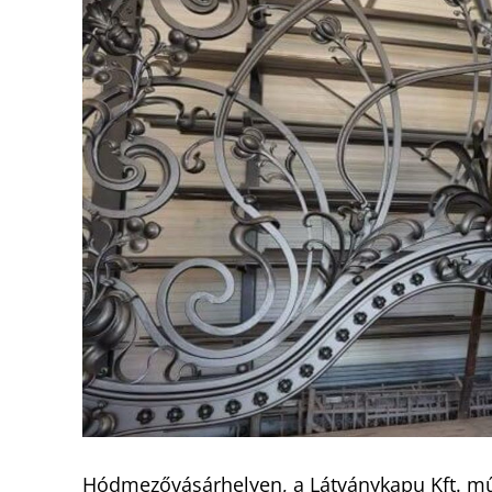
Hódmezővásárhelyen, a Látványkapu Kft. műh