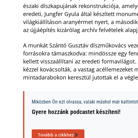
északi díszkapujának rekonstrukciója, amely
eredeti, Jungfer Gyula által készített monum
világkiállításon aranyérmet nyert, a másodi
az újjáépítés kizárólag archív felvételek alap
A munkát Szántó Gusztáv díszműkovács vezet
forrásokra támaszkodva: mindössze egy fe
kellett visszaállítani az eredeti formavilágo
kézzel kovácsolták, a vastag acéllemezeket 
mintadarabokon keresztül jutottak el a végle
Miközben Ön ezt olvassa, valaki máshol már kattintott
Gyere hozzánk podcastet készíteni!
Tovább a cikkhez