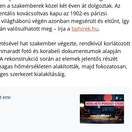
en a szakemberek közel két éven át dolgoztak. Az
entális kovácsoltvas kapu az 1902-es párizsi
k világháború végén azonban megsérült és eltűnt, így
ján valósulhatott meg – írja a
bphirek.hu
.
ésével hat szakember végezte, rendkívül korlátozott
nnmaradt fotó és korabeli dokumentumok alapján
t. A rekonstrukció során az elemek jelentős részét
magas hőmérsékleten alakították, majd fokozatosan,
ges szerkezet kialakításáig.
 erre: