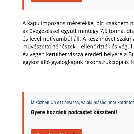
A kapu impozáns méretekkel bír: csaknem né
az üvegezéssel együtt mintegy 7,5 tonna, dí
és levélmotívumból áll. A kész művet szakma
művészettörténészek – ellenőrizték és végül k
év végén kerülhet vissza eredeti helyére a B
egykor álló gyalogkapuk rekonstrukciója is 
Miközben Ön ezt olvassa, valaki máshol már kattintott
Gyere hozzánk podcastet készíteni!