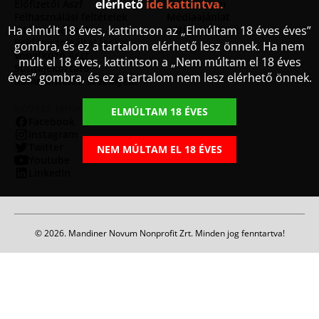
elérhető
ide kattintva.
Előfizetői Ászf
Impresszum
Felhasználási feltételek
Médiaajánlat
Ha elmúlt 18 éves, kattintson az „Elmúltam 18 éves éves”
Játékszabályzat
Sütibeállítások
Reklámszolgáltatásokra
gombra, és ez a tartalom elérhető lesz önnek. Ha nem
vonatkozó Ászf
múlt el 18 éves, kattintson a „Nem múltam el 18 éves
Sütitájékoztató
éves” gombra, és ez a tartalom nem lesz elérhető önnek.
Kommentelési szabályzat
KÖVESS MINKET
ELMÚLTAM 18 ÉVES
Facebook
Instagram
Twitter
NEM MÚLTAM EL 18 ÉVES
Youtube
LinkedIn
© 2026. Mandiner Novum Nonprofit Zrt. Minden jog fenntartva!