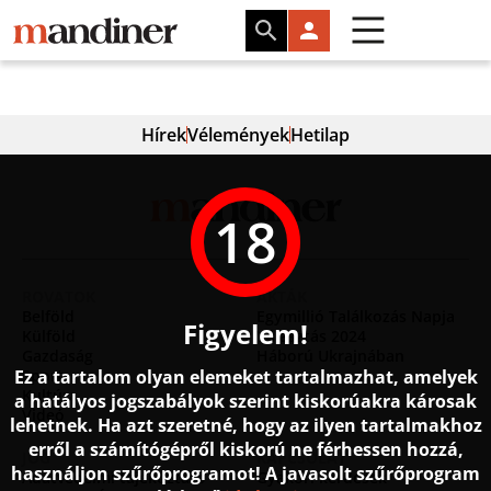
Hírek
Vélemények
Hetilap
18
ROVATOK
AKTÁK
Belföld
Egymillió Találkozás Napja
Figyelem!
Külföld
Választás 2024
Gazdaság
Háború Ukrajnában
Ez a tartalom olyan elemeket tartalmazhat, amelyek
Sport
Kultúra
a hatályos jogszabályok szerint kiskorúakra károsak
Videó
lehetnek. Ha azt szeretné, hogy az ilyen tartalmakhoz
erről a számítógépről kiskorú ne férhessen hozzá,
JOG
KAPCSOLAT
használjon szűrőprogramot! A javasolt szűrőprogram
Adatvédelmi tájékoztató
Gyakori kérdések