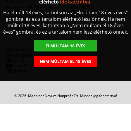
elérhető
ide kattintva.
Előfizetői Ászf
Impresszum
Felhasználási feltételek
Médiaajánlat
Ha elmúlt 18 éves, kattintson az „Elmúltam 18 éves éves”
Játékszabályzat
Sütibeállítások
Reklámszolgáltatásokra
gombra, és ez a tartalom elérhető lesz önnek. Ha nem
vonatkozó Ászf
múlt el 18 éves, kattintson a „Nem múltam el 18 éves
Sütitájékoztató
éves” gombra, és ez a tartalom nem lesz elérhető önnek.
Kommentelési szabályzat
KÖVESS MINKET
ELMÚLTAM 18 ÉVES
Facebook
Instagram
Twitter
NEM MÚLTAM EL 18 ÉVES
Youtube
LinkedIn
© 2026. Mandiner Novum Nonprofit Zrt. Minden jog fenntartva!