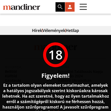
Hírek
Vélemények
Hetilap
18
ROVATOK
AKTÁK
Belföld
Egymillió Találkozás Napja
Figyelem!
Külföld
Választás 2024
Gazdaság
Háború Ukrajnában
Ez a tartalom olyan elemeket tartalmazhat, amelyek
Sport
Kultúra
a hatályos jogszabályok szerint kiskorúakra károsak
Videó
lehetnek. Ha azt szeretné, hogy az ilyen tartalmakhoz
erről a számítógépről kiskorú ne férhessen hozzá,
JOG
KAPCSOLAT
használjon szűrőprogramot! A javasolt szűrőprogram
Adatvédelmi tájékoztató
Gyakori kérdések