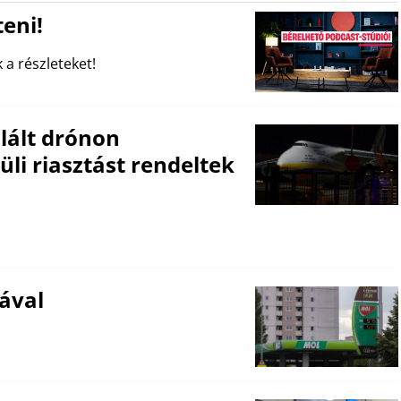
eni!
 a részleteket!
lált drónon
li riasztást rendeltek
ával