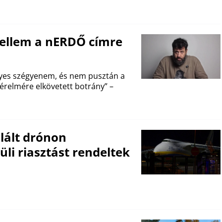
yellem a nERDŐ címre
yes szégyenem, és nem pusztán a
relmére elkövetett botrány” –
lált drónon
li riasztást rendeltek