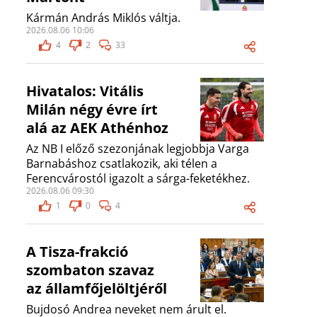
Kármán András Miklós váltja.
2026.08.06 10:06
4
2
33
Hivatalos: Vitális
Milán négy évre írt
alá az AEK Athénhoz
Az NB I előző szezonjának legjobbja Varga
Barnabáshoz csatlakozik, aki télen a
Ferencvárostól igazolt a sárga-feketékhez.
2026.08.06 09:30
1
0
4
A Tisza-frakció
szombaton szavaz
az államfőjelöltjéről
Bujdosó Andrea neveket nem árult el.