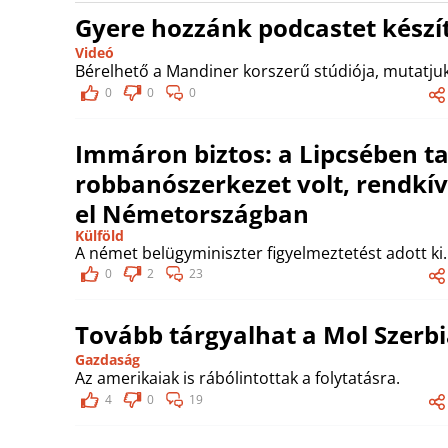
Gyere hozzánk podcastet készít
Videó
Bérelhető a Mandiner korszerű stúdiója, mutatjuk
0
0
0
Immáron biztos: a Lipcsében ta
robbanószerkezet volt, rendkívü
el Németországban
Külföld
A német belügyminiszter figyelmeztetést adott ki.
0
2
23
Tovább tárgyalhat a Mol Szerbi
Gazdaság
Az amerikaiak is rábólintottak a folytatásra.
4
0
19