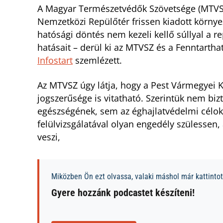
A Magyar Természetvédők Szövetsége (MTVSZ)
Nemzetközi Repülőtér frissen kiadott környez
hatósági döntés nem kezeli kellő súllyal a 
hatásait – derül ki az MTVSZ és a Fenntarth
Infostart
szemlézett.
Az MTVSZ úgy látja, hogy a Pest Vármegyei 
jogszerűsége is vitatható. Szerintük nem biz
egészségének, sem az éghajlatvédelmi célok 
felülvizsgálatával olyan engedély szülessen,
veszi,
Miközben Ön ezt olvassa, valaki máshol már kattintott
Gyere hozzánk podcastet készíteni!