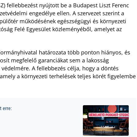
 fellebbezést nyújtott be a Budapest Liszt Ferenc
etvédelmi engedélye ellen. A szervezet szerint a
repülőtér működésének egészségügyi és környezeti
atóság Felé Egyesület közleményéből, amelyet az
Kormányhivatal határozata több ponton hiányos, és
tosít megfelelő garanciákat sem a lakosság
védelmére. A fellebbezés célja, hogy a döntés
 amely a környezeti terhelések teljes körét figyelembe
 erre: