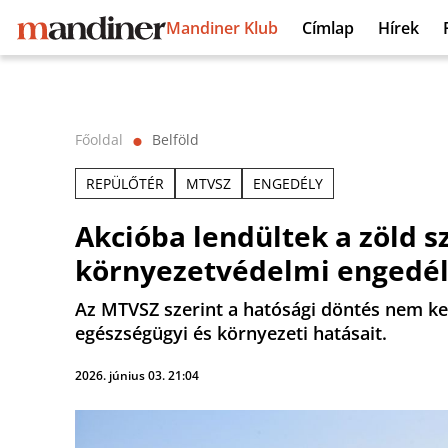
Mandiner Klub
Címlap
Hírek
Főoldal
Belföld
⬤
REPÜLŐTÉR
MTVSZ
ENGEDÉLY
Akcióba lendültek a zöld s
környezetvédelmi engedél
Az MTVSZ szerint a hatósági döntés nem kez
egészségügyi és környezeti hatásait.
2026. június 03. 21:04