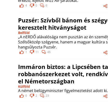
érkező, kijelölt Wizz Air-járatokat.
4
0
6
Puzsér: Szívből bánom és szég
keresztelt hitványságot
Belföld
„A nERDŐ alávalósága nem pusztán az én személ
Szélsőközép szégyene, hanem a magyar kultúra sé
hangsúlyozta Puzsér.
1
11
46
Immáron biztos: a Lipcsében ta
robbanószerkezet volt, rendkívü
el Németországban
Külföld
A német belügyminiszter figyelmeztetést adott ki.
0
2
23