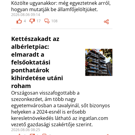
Közölte ugyanakkor: még egyeztetnek arról,
hogyan mutatják be államfőjelöltjüket.
2026.08.06 09:14
4
17
108
Kettészakadt az
albérletpiac:
elmaradt a
felsőoktatási
ponthatárok
kihirdetése utáni
roham
Országosan visszafogottabb a
szezonkezdet, ám több nagy
egyetemvárosban a tavalyinál, sőt bizonyos
helyeken a 2024-esnél is erősebb
keresletnövekedés látható az ingatlan.com
vezető gazdasági szakértője szerint.
2026.08.06 08:25