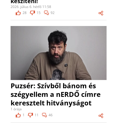
készíteni!
2026. július 6. hétfő 11:58
28
15
92
Puzsér: Szívből bánom és
szégyellem a nERDŐ címre
keresztelt hitványságot
1 órája
1
11
46