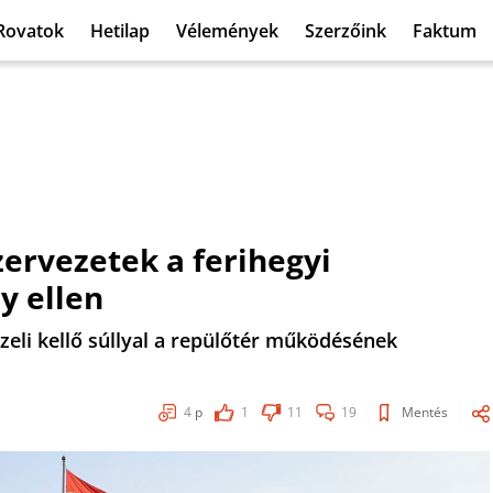
Rovatok
Hetilap
Vélemények
Szerzőink
Faktum
zervezetek a ferihegyi
y ellen
eli kellő súllyal a repülőtér működésének
4
p
1
11
19
Mentés