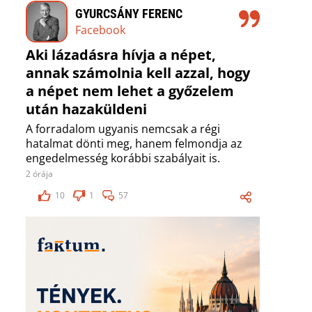
GYURCSÁNY FERENC
Facebook
Aki lázadásra hívja a népet,
annak számolnia kell azzal, hogy
a népet nem lehet a győzelem
után hazaküldeni
A forradalom ugyanis nemcsak a régi
hatalmat dönti meg, hanem felmondja az
engedelmesség korábbi szabályait is.
2 órája
10
1
57