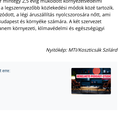
tér mintegy 2,5 évig működött környezetvédelmi
 a legszennyezőbb közlekedési módok közé tartozik.
dott, a légi áruszállítás nyolcszorosára nőtt, ami
 Budapest és környéke számára. A két szervezet
anem környezeti, klímavédelmi és egészségügyi
Nyitókép: MTI/Koszticsák Szilárd
 erre: