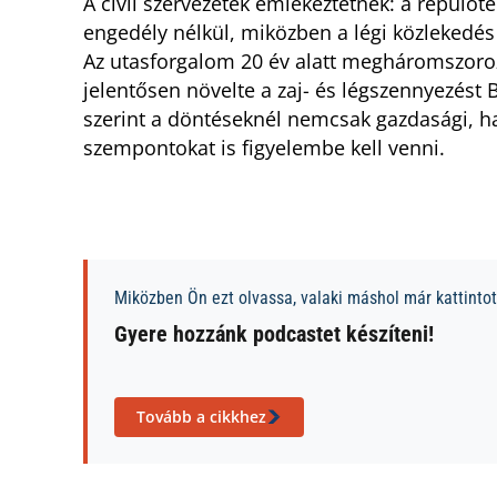
A civil szervezetek emlékeztetnek: a repülő
engedély nélkül, miközben a légi közlekedés
Az utasforgalom 20 év alatt megháromszorozó
jelentősen növelte a zaj- és légszennyezést
szerint a döntéseknél nemcsak gazdasági, h
szempontokat is figyelembe kell venni.
Miközben Ön ezt olvassa, valaki máshol már kattintott
Gyere hozzánk podcastet készíteni!
Tovább a cikkhez