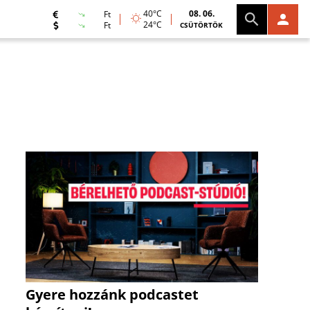
40°C
08. 06.
Ft
24°C
Ft
CSÜTÖRTÖK
Gyere hozzánk podcastet