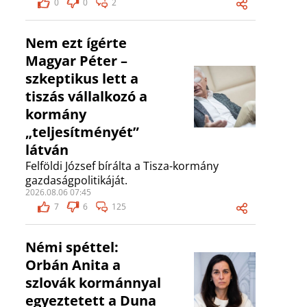
0
0
2
Nem ezt ígérte
Magyar Péter –
szkeptikus lett a
tiszás vállalkozó a
kormány
„teljesítményét”
látván
Felföldi József bírálta a Tisza-kormány
gazdaságpolitikáját.
2026.08.06 07:45
7
6
125
Némi spéttel:
Orbán Anita a
szlovák kormánnyal
egyeztetett a Duna