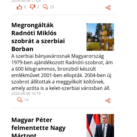
2026.08.06 11:03
0
2
23
Megrongálták
Radnóti Miklós
szobrát a szerbiai
Borban
A szerbiai bányavárosnak Magyarország
1979-ben ajándékozott Radnóti-szobrot, ám
a 600 kilogrammos, bronzból készült
emlékművet 2001-ben ellopták. 2004-ben új
szobrot állítottak a meggyilkolt költőnek,
amely azóta is a kelet-szerbiai városban áll.
2026.08.06 10:19
14
Magyar Péter
felmentette Nagy
Mártont