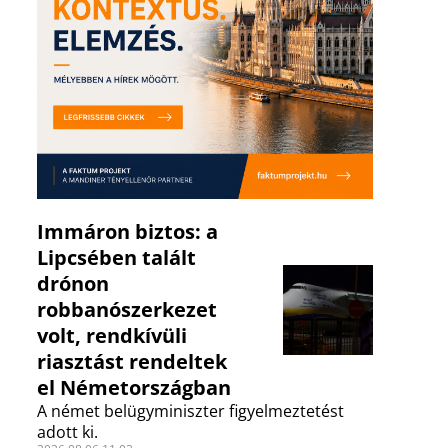
Immáron biztos: a
Lipcsében talált
drónon
robbanószerkezet
volt, rendkívüli
riasztást rendeltek
el Németországban
A német belügyminiszter figyelmeztetést
adott ki.