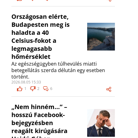
Országosan elérte,
Budapesten meg is
haladta a 40
Celsius-fokot a
legmagasabb
hőmérséklet
Az egészségügyben túlhevülés miatti
betegellátás szerda délután egy esetben
történt.
2026.08.05 15:33
1
2
6
„Nem hinném…” –
hosszú Facebook-
bejegyzésben
reagált kirúgására