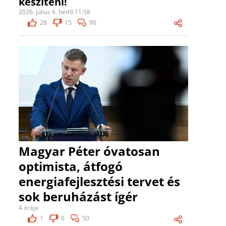
készíteni!
2026. július 6. hétfő 11:58
28
15
90
Magyar Péter óvatosan
optimista, átfogó
energiafejlesztési tervet és
sok beruházást ígér
4 órája
1
6
50