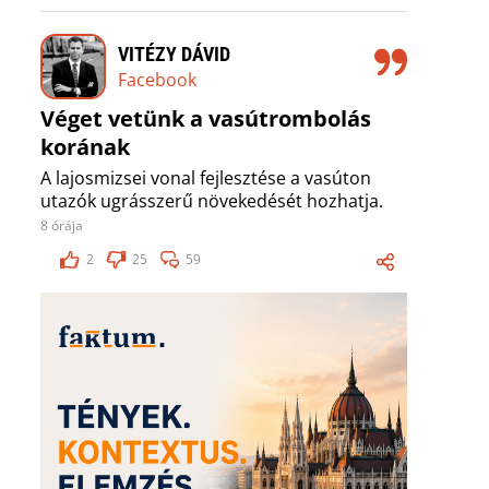
VITÉZY DÁVID
Facebook
Véget vetünk a vasútrombolás
korának
A lajosmizsei vonal fejlesztése a vasúton
utazók ugrásszerű növekedését hozhatja.
8 órája
2
25
59