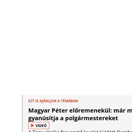
EZT IS AJÁNLJUK A TÉMÁBAN
Magyar Péter előremenekül: már mo
gyanúsítja a polgármestereket
VIDEÓ