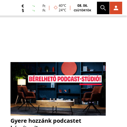
40°C
08. 06.
Ft
24°C
Ft
CSÜTÖRTÖK
Gyere hozzánk podcastet