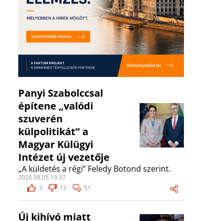
Panyi Szabolccsal
építene „valódi
szuverén
külpolitikát” a
Magyar Külügyi
Intézet új vezetője
„A küldetés a régi” Feledy Botond szerint.
2026.08.05 19:37
3
15
51
Új kihívó miatt