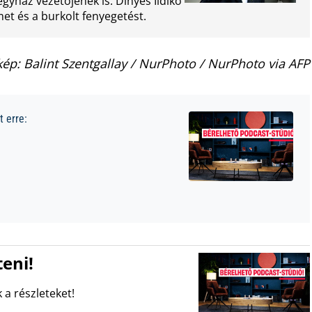
gyház vezetőjének is. Dinyés Ildikó
et és a burkolt fenyegetést.
kép: Balint Szentgallay / NurPhoto / NurPhoto via AFP
 erre:
eni!
 a részleteket!