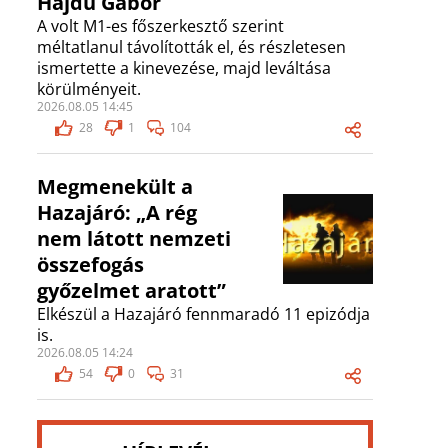
Hajdú Gábor
A volt M1-es főszerkesztő szerint
méltatlanul távolították el, és részletesen
ismertette a kinevezése, majd leváltása
körülményeit.
2026.08.05 14:45
28
1
104
Megmenekült a
Hazajáró: „A rég
nem látott nemzeti
összefogás
győzelmet aratott”
Elkészül a Hazajáró fennmaradó 11 epizódja
is.
2026.08.05 14:24
54
0
31