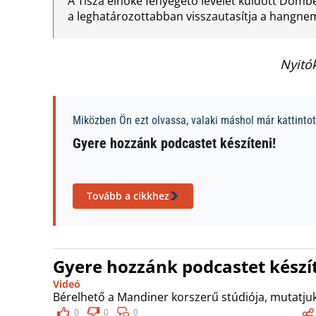
A Tisza elnöke fenyegető levelet küldött Dombe
a leghatározottabban visszautasítja a hangnem
Nyitó
Miközben Ön ezt olvassa, valaki máshol már kattintott
Gyere hozzánk podcastet készíteni!
Tovább a cikkhez
Gyere hozzánk podcastet készít
Videó
Bérelhető a Mandiner korszerű stúdiója, mutatjuk
0
0
0