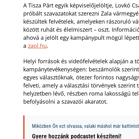
A Tisza Párt egyik képviselőjelöltje, Lovkó C
próbált szavazatokat szerezni Zala vármegyé
készültek felvételek, amelyeken rászoruló 
között ruhát és élelmiszert – oszt. Informáci
ahová a jelölt egy kampánypult mögül lépett b
a
zaol.hu
.
Helyi források és videófelvételek alapján a 
kampánytevékenységen: beszámolók szerint a
egyes választóknak, ötezer forintos nagyság
felveti, amely a választási törvények szerint 
helyzetben lévő, részben roma lakosságú te
befolyásolni a szavazói akaratot.
Miközben Ön ezt olvassa, valaki máshol már kattintott
Gyere hozzánk podcastet készíteni!