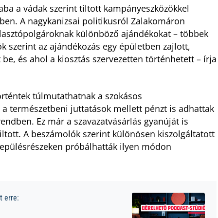
saba a vádak szerint tiltott kampányeszközökkel
ben. A nagykanizsai politikusról Zalakomáron
választópolgároknak különböző ajándékokat – többek
ók szerint az ajándékozás egy épületben zajlott,
e, és ahol a kiosztás szervezetten történhetett – írja
történtek túlmutathatnak a szokásos
 természetbeni juttatások mellett pénzt is adhattak
rendben. Ez már a szavazatvásárlás gyanúját is
tiltott. A beszámolók szerint különösen kiszolgáltatott
lepülésrészeken próbálhatták ilyen módon
 erre: