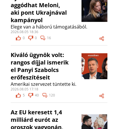
aggódhat Meloni,
aki pont Ukrajnával
kampányol
Elege van a háború támogatásából.
2026.08.05 18:36
0
0
16
Kiváló ügynök volt:
rangos díjjal ismerik
el Panyi Szabolcs
erőfeszítéseit
Amerikai szervezet tüntette ki.
2026.08.05 17:18
5
40
120
Az EU keresett 1,4
milliárd eurót az
oroszok vagyonán,