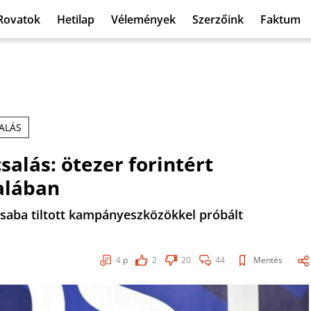
Rovatok
Hetilap
Vélemények
Szerzőink
Faktum
ALÁS
csalás: ötezer forintért
alában
 Csaba tiltott kampányeszközökkel próbált
4
p
2
20
44
Mentés