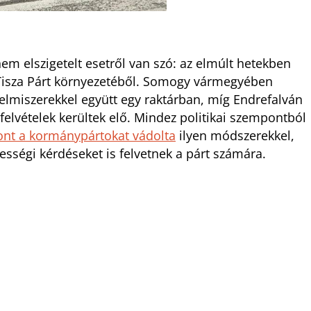
nem elszigetelt esetről van szó: az elmúlt hetekben
a Tisza Párt környezetéből. Somogy vármegyében
elmiszerekkel együtt egy raktárban, míg Endrefalván
elvételek kerültek elő. Mindez politikai szempontból
nt a kormánypártokat vádolta
ilyen módszerekkel,
sségi kérdéseket is felvetnek a párt számára.