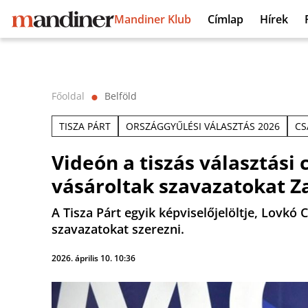
Mandiner Klub
Címlap
Hírek
Főoldal
Belföld
⬤
TISZA PÁRT
ORSZÁGGYŰLÉSI VÁLASZTÁS 2026
CS
Videón a tiszás választási 
vásároltak szavazatokat Z
A Tisza Párt egyik képviselőjelöltje, Lovkó
szavazatokat szerezni.
2026. április 10. 10:36