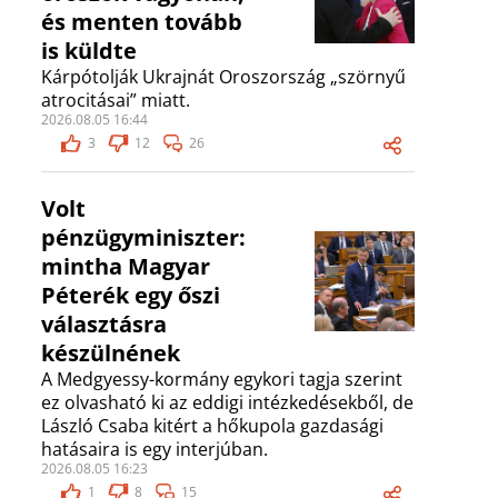
és menten tovább
is küldte
Kárpótolják Ukrajnát Oroszország „szörnyű
atrocitásai” miatt.
2026.08.05 16:44
3
12
26
Volt
pénzügyminiszter:
mintha Magyar
Péterék egy őszi
választásra
készülnének
A Medgyessy-kormány egykori tagja szerint
ez olvasható ki az eddigi intézkedésekből, de
László Csaba kitért a hőkupola gazdasági
hatásaira is egy interjúban.
2026.08.05 16:23
1
8
15