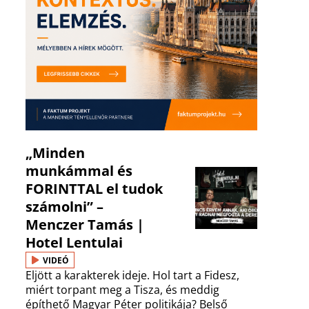
„Minden
munkámmal és
FORINTTAL el tudok
számolni” –
Menczer Tamás |
Hotel Lentulai
VIDEÓ
Eljött a karakterek ideje. Hol tart a Fidesz,
miért torpant meg a Tisza, és meddig
építhető Magyar Péter politikája? Belső