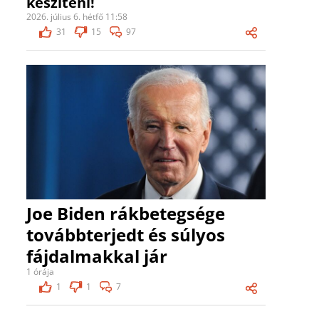
készíteni!
2026. július 6. hétfő 11:58
31
15
97
Joe Biden rákbetegsége
továbbterjedt és súlyos
fájdalmakkal jár
1 órája
1
1
7