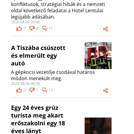
konfliktusok, stratégiai hibák és a nemzeti
oldal következő feladatai a Hotel Lentulai
legújabb adásában.
2026.08.09 09:06
7
0
11
A Tiszába csúszott
és elmerült egy
autó
A gépkocsi vezetője csodával határos
módon menekült meg.
2026.08.09 08:59
0
1
12
Egy 24 éves grúz
turista meg akart
erőszakolni egy 18
éves lányt