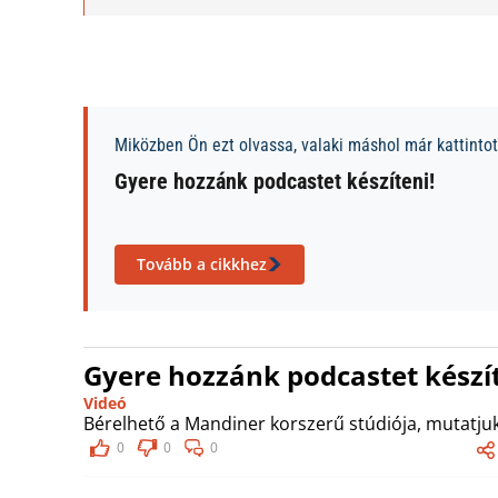
Miközben Ön ezt olvassa, valaki máshol már kattintott
Gyere hozzánk podcastet készíteni!
Tovább a cikkhez
Gyere hozzánk podcastet készít
Videó
Bérelhető a Mandiner korszerű stúdiója, mutatjuk
0
0
0