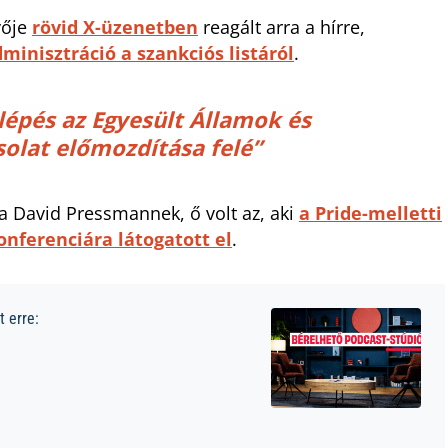
vője
rövid X-üzenetben
reagált arra a hírre,
minisztráció a szankciós listáról
.
 lépés az Egyesült Államok és
olat előmozdítása felé”
ja David Pressmannek, ő volt az, aki
a Pride-melletti
onferenciára látogatott el
.
 erre: