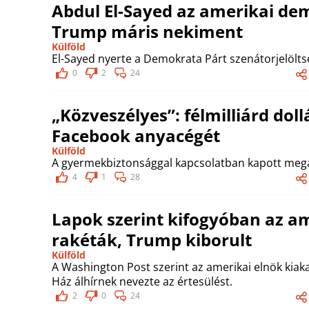
Abdul El-Sayed az amerikai dem
Trump máris nekiment
Külföld
El-Sayed nyerte a Demokrata Párt szenátorjelölts
0
2
24
„Közveszélyes”: félmilliárd dol
Facebook anyacégét
Külföld
A gyermekbiztonsággal kapcsolatban kapott meg
4
1
28
Lapok szerint kifogyóban az am
rakéták, Trump kiborult
Külföld
A Washington Post szerint az amerikai elnök kiak
Ház álhírnek nevezte az értesülést.
2
0
24