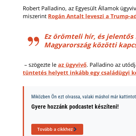
Robert Palladino, az Egyesült Államok ügyvi
miszerint
Rogán Antalt leveszi a Trump-ad
Ez örömteli hír, és jelentős
Magyarország közötti kapcs
– szögezte le
az ügyvivő
. Palladino az utód
tüntetés helyett inkább egy családügyi k
Miközben Ön ezt olvassa, valaki máshol már kattintott
Gyere hozzánk podcastet készíteni!
Tovább a cikkhez