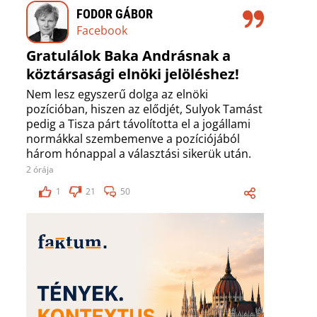
FODOR GÁBOR
Facebook
Gratulálok Baka Andrásnak a
köztársasági elnöki jelöléshez!
Nem lesz egyszerű dolga az elnöki
pozícióban, hiszen az elődjét, Sulyok Tamást
pedig a Tisza párt távolította el a jogállami
normákkal szembemenve a pozíciójából
három hónappal a választási sikerük után.
2 órája
1
21
50