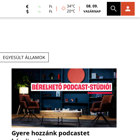
34°C
08. 09.
Ft
20°C
Ft
VASÁRNAP
EGYESÜLT ÁLLAMOK
Gyere hozzánk podcastet