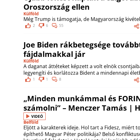
Oroszország ellen
Külföld
Még Trump is támogatja, de Magyarország kivétel
2
6
55
Joe Biden rákbetegsége továbbt
fájdalmakkal jár
Külföld
A daganat áttéteket képzett a volt elnök csontja
legyengíti és korlátozza Bident a mindennapi élet
1
1
8
„Minden munkámmal és FORIN
számolni” – Menczer Tamás | H
VIDEÓ
Belföld
Eljött a karakterek ideje. Hol tart a Fidesz, miért
építhető Magyar Péter politikája? Belső konfliktus