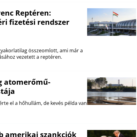
renc Reptéren:
i fizetési rendszer
t gyakorlatilag összeomlott, ami már a
ásához vezetett a reptéren.
ilág atomerőmű-
stája
te el a hőhullám, de kevés példa van
bb amerikai szankciók