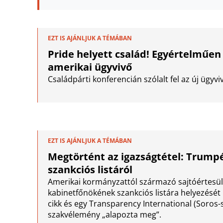
EZT IS AJÁNLJUK A TÉMÁBAN
Pride helyett család! Egyértelműen 
amerikai ügyvivő
Családpárti konferencián szólalt fel az új ügyvi
EZT IS AJÁNLJUK A TÉMÁBAN
Megtörtént az igazságtétel: Trumpé
szankciós listáról
Amerikai kormányzattól származó sajtóértesü
kabinetfőnökének szankciós listára helyezését 
cikk és egy Transparency International (Soros-sz
szakvélemény „alapozta meg”.