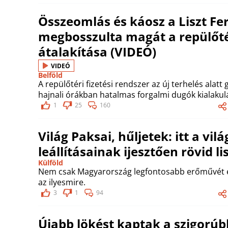
Összeomlás és káosz a Liszt Fe
megbosszulta magát a repülőtér
átalakítása (VIDEÓ)
VIDEÓ
Belföld
A repülőtéri fizetési rendszer az új terhelés alat
hajnali órákban hatalmas forgalmi dugók kialakul
1
25
160
Világ Paksai, hűljetek: itt a v
leállításainak ijesztően rövid li
Külföld
Nem csak Magyarország legfontosabb erőművét ér
az ilyesmire.
3
1
94
Újabb lökést kaptak a szigorú