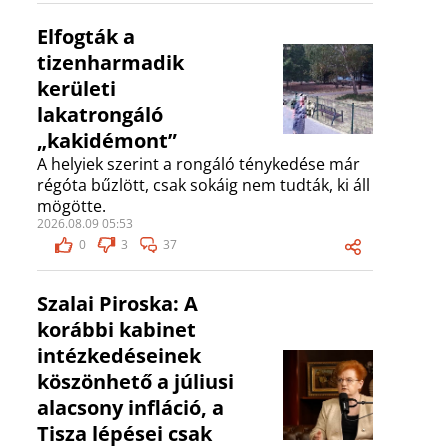
Elfogták a
tizenharmadik
kerületi
lakatrongáló
„kakidémont”
A helyiek szerint a rongáló ténykedése már
régóta bűzlött, csak sokáig nem tudták, ki áll
mögötte.
2026.08.09 05:53
0
3
37
Szalai Piroska: A
korábbi kabinet
intézkedéseinek
köszönhető a júliusi
alacsony infláció, a
Tisza lépései csak