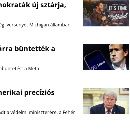
okraták új sztárja,
égi versenyét Michigan államban.
lárra büntették a
abüntetést a Meta.
erikai precíziós
adt a védelmi miniszterére, a Fehér