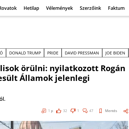
Rovatok
Hetilap
Vélemények
Szerzőink
Faktum
IÓ
DONALD TRUMP
PRIDE
DAVID PRESSMAN
JOE BIDEN
isok örülni: nyilatkozott Rogán
sült Államok jelenlegi
ól.
1
p
32
1
47
Mentés