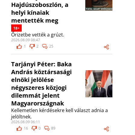
Hajdúszoboszlón, a
helyi kínaiak
mentették meg
18+
Őrizetbe vették a grúzt.
2026.08.09 08:47
1
2
25
Tarjányi Péter: Baka
András köztársasági
elnöki jelölése
négyszeres közjogi
dilemmát jelent
Magyarországnak
Kellemetlen kérdésekre kell választ adnia a
jelöltnek.
2026.08.09 06:11
16
0
89