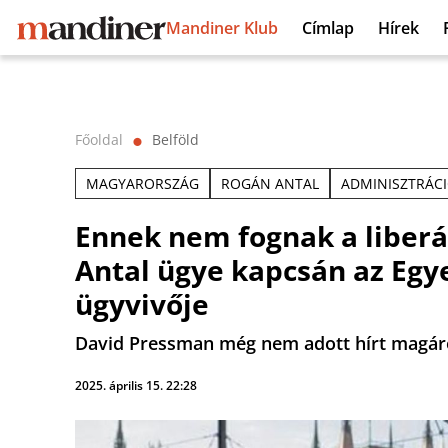
Mandiner Klub
Címlap
Hírek
Főoldal
Belföld
⬤
MAGYARORSZÁG
ROGÁN ANTAL
ADMINISZTRÁC
Ennek nem fognak a liberál
Antal ügye kapcsán az Egye
ügyvivője
David Pressman még nem adott hírt magár
2025. április 15. 22:28