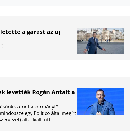
letette a garast az új
vő.
k levették Rogán Antalt a
lésünk szerint a kormányfő
mindössze egy Politico által megírt
ervezet) által kiállított