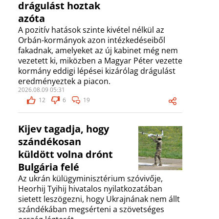
drágulást hoztak
azóta
A pozitív hatások szinte kivétel nélkül az
Orbán-kormányok azon intézkedéseiből
fakadnak, amelyeket az új kabinet még nem
vezetett ki, miközben a Magyar Péter vezette
kormány eddigi lépései kizárólag drágulást
eredményeztek a piacon.
2026.08.09 05:31
12
6
19
Kijev tagadja, hogy
szándékosan
küldött volna drónt
Bulgária felé
Az ukrán külügyminisztérium szóvivője,
Heorhij Tyihij hivatalos nyilatkozatában
sietett leszögezni, hogy Ukrajnának nem állt
szándékában megsérteni a szövetséges